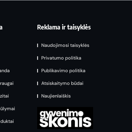
a
Reklama ir taisyklės
Naudojimosi taisyklės
Privatumo politika
anda
Publikavimo politika
raugai
Atsiskaitymo būdai
zitai
Naujienlaiškis
iūlymai
duktai