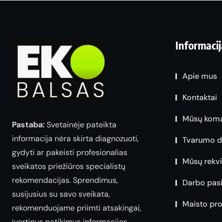
Informacij
Apie mus
Kontaktai
Mūsų kom
Pastaba:
Svetainėje pateikta
informacija nėra skirta diagnozuoti,
Tvarumo d
gydyti ar pakeisti profesionalias
Mūsų rekvi
sveikatos priežiūros specialistų
rekomendacijas. Sprendimus,
Darbo pas
susijusius su savo sveikata,
Maisto pro
rekomenduojame priimti atsakingai,
įvertinus patikimus informacijos