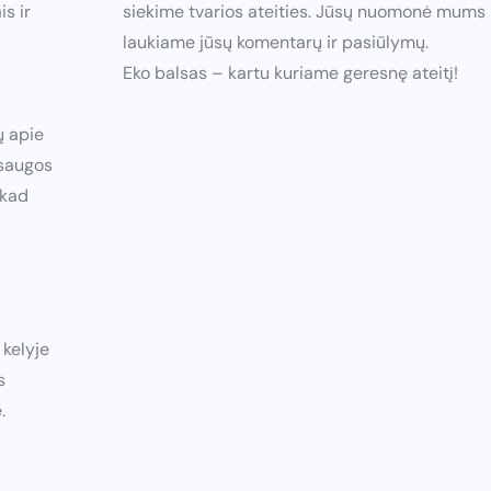
is ir
siekime tvarios ateities. Jūsų nuomonė mums s
laukiame jūsų komentarų ir pasiūlymų.
Eko balsas – kartu kuriame geresnę ateitį!
ų apie
osaugos
 kad
 kelyje
s
.