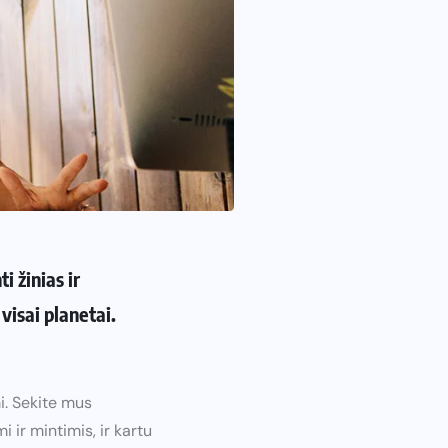
i žinias ir
visai planetai.
. Sekite mus
i ir mintimis, ir kartu