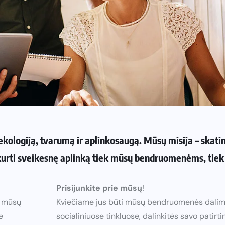
ekologiją, tvarumą ir aplinkosaugą. Mūsų misija – skatint
kurti sveikesnę aplinką tiek mūsų bendruomenėms, tiek 
Prisijunkite prie mūsų
!
i mūsų
Kviečiame jus būti mūsų bendruomenės dalimi
e
socialiniuose tinkluose, dalinkitės savo patirtim