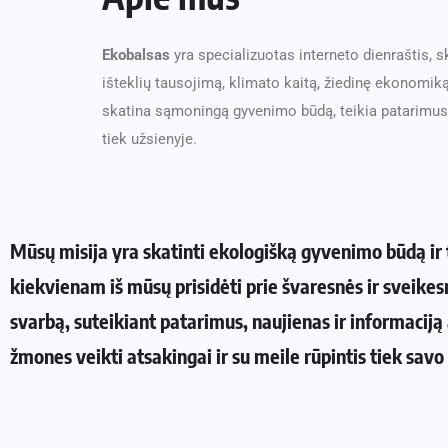
Ekobalsas
yra specializuotas interneto dienraštis, s
išteklių tausojimą, klimato kaitą, žiedinę ekonomiką
skatina sąmoningą gyvenimo būdą, teikia patarimus, k
tiek užsienyje.
Mūsų misija yra skatinti ekologišką gyvenimo būdą ir tv
kiekvienam iš mūsų prisidėti prie švaresnės ir sveik
svarbą, suteikiant patarimus, naujienas ir informaciją 
žmones veikti atsakingai ir su meile rūpintis tiek savo 