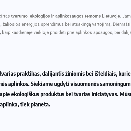
kirtas
tvarumo, ekologijos ir aplinkosaugos temoms Lietuvoje
. Jam
, žaliosios energijos sprendimus bei atsakingą vartojimą. Dienraštis 
aip kasdienėje veikloje prisidėti prie aplinkos apsaugos, bei dalija
arias praktikas, dalijantis žiniomis bei ištekliais, kuri
esnės aplinkos. Siekiame ugdyti visuomenės sąmoningum
apie ekologiškus produktus bei tvarias iniciatyvas. Mūsų
aplinka, tiek planeta.