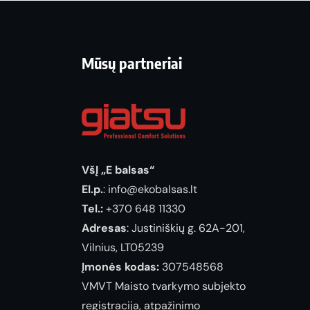
Mūsų partneriai
VšĮ „E balsas“
El.p.
: info@ekobalsas.lt
Tel.:
+370 648 11330
Adresas
: Justiniškių g. 62A-201,
Vilnius, LT05239
Įmonės kodas:
307548568
VMVT Maisto tvarkymo subjekto
registracija, atpažinimo