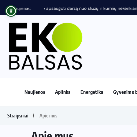
Naujienos:
Naujienos
Aplinka
Energetika
Gyvenimo 
Straipsniai
Apie mus
Apie mus