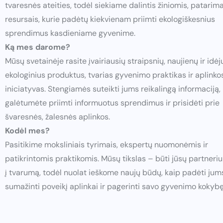
tvaresnės ateities, todėl siekiame dalintis žiniomis, patarima
resursais, kurie padėtų kiekvienam priimti ekologiškesnius
sprendimus kasdieniame gyvenime.
Ką mes darome?
Mūsų svetainėje rasite įvairiausių straipsnių, naujienų ir idėj
ekologinius produktus, tvarias gyvenimo praktikas ir aplink
iniciatyvas. Stengiamės suteikti jums reikalingą informaciją,
galėtumėte priimti informuotus sprendimus ir prisidėti prie
švaresnės, žalesnės aplinkos.
Kodėl mes?
Pasitikime moksliniais tyrimais, ekspertų nuomonėmis ir
patikrintomis praktikomis. Mūsų tikslas – būti jūsų partneriu
į tvarumą, todėl nuolat ieškome naujų būdų, kaip padėti jum
sumažinti poveikį aplinkai ir pagerinti savo gyvenimo kokybę