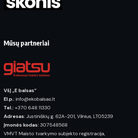
Mūsų partneriai
VšĮ „E balsas“
El.p.
: info@ekobalsas.lt
Tel.:
+370 648 11330
Adresas
: Justiniškių g. 62A-201, Vilnius, LT05239
Įmonės kodas:
307548568
VMVT Maisto tvarkymo subjekto registracija,