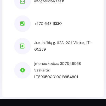
info@ekobalsas.lt
+370 648 11330
Justiniškių g. 62A-201, Vilnius, LT-
05239
Įmonės kodas: 307548568
Sąskaita:
LT593500010018854801