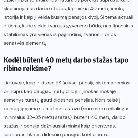
skaičiuojamas darbo stažas, ką reiškia 40 metų įmokų
istorija ir kaip ji veikia būsimą pensijos dydį. Ši tema aktuali
ir tiems, kurie siekia tvaraus gyvenimo būdo, nes finansinis
stabilumas yra vienas iš pagrindinių tvarios ir orios
senatvės elementų.
Kodėl būtent 40 metų darbo stažas tapo
ribine reikšme?
Lietuvoje, kaip ir kitose ES šalyse, pensijų sistema remiasi
principu, kad daugiau metų dirbę ir įmokas mokėję
asmenys turėtų gauti didesnes pensijas. Nors teisė į
pensiją įgyjama su mažesniu stažu (šiuo metu reikalingas
minimalus 32–35 metų stažas), būtent 40 metų darbo
stažas ir pensija dažniausiai minimi kaip orientyras,
leidžiantis tikėtis didesnio pensijos koeficiento.