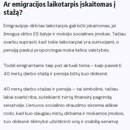
Ar emigracijos laikotarpis įskaitomas į
stažą?
Emigracijoje dirbtas laikotarpis gali būti įskaitomas, jei
žmogus dirbo ES šalyje ir mokėjo socialines įmokas. Tačiau
svarbu suprasti, kad tokie laikotarpiai yra sumuojami, o
pensiją paskui proporcingai moka kelios valstybės.
Todėl emigrantams taip pat aktuali tema – kaip pasiekti
40 metų darbo stažą ir pensija būtų kuo didesnė.
40 metų darbo stažas ir pensija – tai simbolinė, tačiau
labai svarbi riba, suteikianti tvirtą finansinį pagrindą
senatvėje. Lietuvos socialinio draudimo sistema aiškiai
rodo, kad kuo daugiau metų dirbama ir mokamos įmokos,
tuo didesnė tikimybė užsitikrinti orią ir stabilią senatvę.