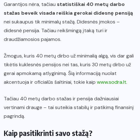
Garantijos nėra, tačiau
statistiškai 40 metų darbo
stažas beveik visada reiškia gerokai didesnę pensiją
nei sukaupus tik minimalų stažą. Didesnės įmokos –
didesnė pensija. Tačiau reikšmingą įtaką turi ir
draudžiamosios pajamos.
Žmogus, kuris 40 metų dirbo už minimalią algą, vis dar gali
tikėtis kuklesnės pensijos nei tas, kuris 30 metų dirbo už
gerai apmokamą atlyginimą. Šią informaciją nuolat
akcentuoja ir oficialūs šaltiniai, tokie kaip
www.sodra.lt
.
Tačiau 40 metų darbo stažas ir pensija dažniausiai
vertinami drauge – tai suteikia stabilų ir patikimą finansinį
pagrindą.
Kaip pasitikrinti savo stažą?