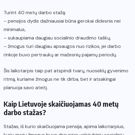
Turint 40 metų darbo stažą:
– pensijos dydis dažniausiai būna gerokai didesnis nei
minimalus,
– sukaupiama daugiau socialinio draudimo taškų,
– žmogus turi daugiau apsaugos nuo rizikos, jei darbo
rinkoje buvo pertraukų ar mažesnių pajamų periodų.
Šis laikotarpis taip pat atspindi tvarų, nuoseklų gyvenimo
ritmą, kuriame žmogus ne tik dirba, bet ir atsakingai
planuoja savo ateitį.
Kaip Lietuvoje skaičiuojamas 40 metų
darbo stažas?
Stažas, iš kurio skaičiuojama pensija, apima laikotarpius,
kurių metu žmogus buvo draustas valstybiniu socialiniu