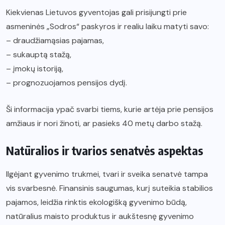
Kiekvienas Lietuvos gyventojas gali prisijungti prie
asmeninės „Sodros“ paskyros ir realiu laiku matyti savo:
– draudžiamąsias pajamas,
– sukauptą stažą,
– įmokų istoriją,
– prognozuojamos pensijos dydį.
Ši informacija ypač svarbi tiems, kurie artėja prie pensijos
amžiaus ir nori žinoti, ar pasieks 40 metų darbo stažą.
Natūralios ir tvarios senatvės aspektas
Ilgėjant gyvenimo trukmei, tvari ir sveika senatvė tampa
vis svarbesnė. Finansinis saugumas, kurį suteikia stabilios
pajamos, leidžia rinktis ekologišką gyvenimo būdą,
natūralius maisto produktus ir aukštesnę gyvenimo