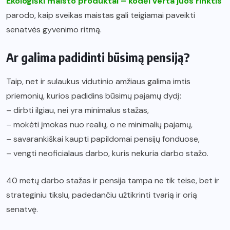
Ekologiški maisto produktai – kodėl verta juos rinktis
parodo, kaip sveikas maistas gali teigiamai paveikti
senatvės gyvenimo ritmą.
Ar galima padidinti būsimą pensiją?
Taip, net ir sulaukus vidutinio amžiaus galima imtis
priemonių, kurios padidins būsimų pajamų dydį:
– dirbti ilgiau, nei yra minimalus stažas,
– mokėti įmokas nuo realių, o ne minimalių pajamų,
– savarankiškai kaupti papildomai pensijų fonduose,
– vengti neoficialaus darbo, kuris nekuria darbo stažo.
40 metų darbo stažas ir pensija tampa ne tik teise, bet ir
strateginiu tikslu, padedančiu užtikrinti tvarią ir orią
senatvę.