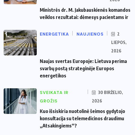
Ministrės dr. M. Jakubauskienės komandos
veiklos rezultatai: dėmesys pacientams ir
ENERGETIKA
NAUJIENOS
2
LIEPOS,
2026
Naujas svertas Europoje: Lietuva perima
svarbų postą strateginėje Europos
energetikos
SVEIKATA IR
30 BIRŽELIO,
GROŽIS
2026
Kuo išsiskiria nuotolinė šeimos gydytojo
konsultacija su telemedicinos draudimu
„Atsakingiems“?