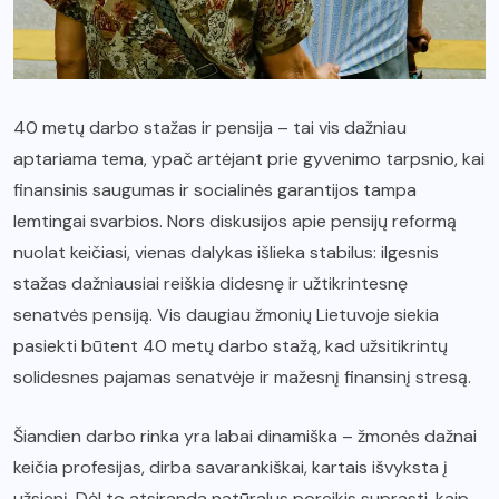
40 metų darbo stažas ir pensija – tai vis dažniau
aptariama tema, ypač artėjant prie gyvenimo tarpsnio, kai
finansinis saugumas ir socialinės garantijos tampa
lemtingai svarbios. Nors diskusijos apie pensijų reformą
nuolat keičiasi, vienas dalykas išlieka stabilus: ilgesnis
stažas dažniausiai reiškia didesnę ir užtikrintesnę
senatvės pensiją. Vis daugiau žmonių Lietuvoje siekia
pasiekti būtent 40 metų darbo stažą, kad užsitikrintų
solidesnes pajamas senatvėje ir mažesnį finansinį stresą.
Šiandien darbo rinka yra labai dinamiška – žmonės dažnai
keičia profesijas, dirba savarankiškai, kartais išvyksta į
užsienį. Dėl to atsiranda natūralus poreikis suprasti, kaip