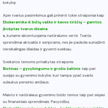
kokybę.
Apie tvarius pasirinkimus gali priminti tokie straipsniai kaip
Ekokeramika iš bičių vaško ir kavos tirščių – gamtos
įkvėptas tvarus dizaina
s
, kuriame akcentuojama natūralumo vertė. Tvarūs
sprendimai aktualūs ir senjorams, nes jie padeda sumažinti
nereikalingas išlaidas ir gyventi sveikiau.
Sveikatos temoms pritaikytas straipsnis
Biotinas – gyvybingumo ir grožio šaltinis
taip pat
susijęs su gyvenimo kokybe, kuri tampa ypač svarbi
sulaukus pensinio amžiaus.
Maisto ir natūralaus gyvenimo būdo temos taip pat siejasi
su finansiniais sprendimais. Pavyzdžiui,