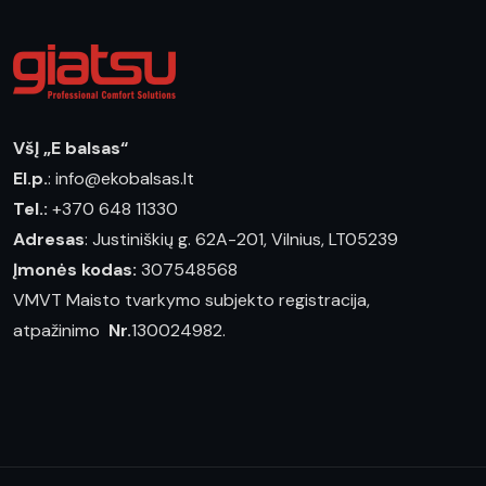
VšĮ „E balsas“
El.p.
: info@ekobalsas.lt
Tel.:
+370 648 11330
Adresas
: Justiniškių g. 62A-201, Vilnius, LT05239
Įmonės kodas:
307548568
VMVT Maisto tvarkymo subjekto registracija,
atpažinimo
Nr.
130024982.