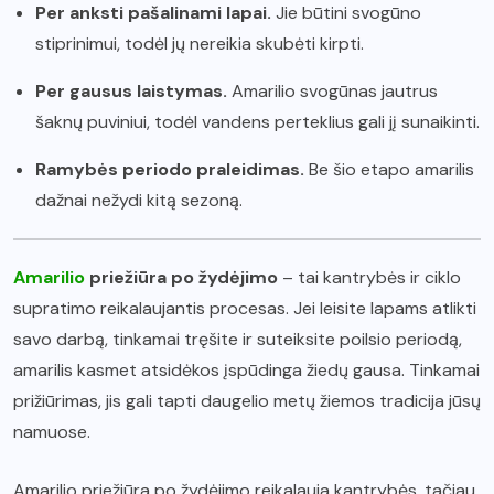
Per anksti pašalinami lapai.
Jie būtini svogūno
stiprinimui, todėl jų nereikia skubėti kirpti.
Per gausus laistymas.
Amarilio svogūnas jautrus
šaknų puviniui, todėl vandens perteklius gali jį sunaikinti.
Ramybės periodo praleidimas.
Be šio etapo amarilis
dažnai nežydi kitą sezoną.
Amarilio
priežiūra po žydėjimo
– tai kantrybės ir ciklo
supratimo reikalaujantis procesas. Jei leisite lapams atlikti
savo darbą, tinkamai tręšite ir suteiksite poilsio periodą,
amarilis kasmet atsidėkos įspūdinga žiedų gausa. Tinkamai
prižiūrimas, jis gali tapti daugelio metų žiemos tradicija jūsų
namuose.
Amarilio priežiūra po žydėjimo reikalauja kantrybės, tačiau