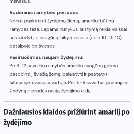
mėnesius.
Rudeninis ramybės periodas
Norint paskatinti žydėjimą žiemą, amariliui būtina
ramybės fazė. Lapams nunykus, laistymą reikia visiškai
sustabdyti, o svogūną laikyti vėsioje (apie 10–15 °C)
patalpoje be šviesos.
Pasiruošimas naujam žydėjimui
Po 8–12 savaičių ramybės amarilio svogūną galima
pasodinti į šviežią žemę, palaistyti ir pastatyti
šiltesnėje, šviesioje vietoje. Per 6–8 savaites jis išaugins
žiedyną ir pradės naują žydėjimo ciklą.
Dažniausios klaidos prižiūrint amarilį po
žydėjimo