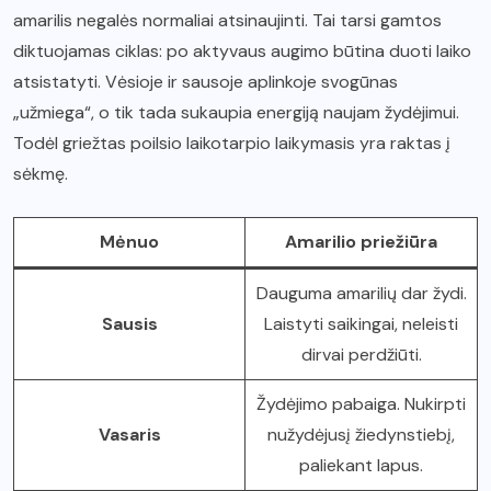
amarilis negalės normaliai atsinaujinti. Tai tarsi gamtos
diktuojamas ciklas: po aktyvaus augimo būtina duoti laiko
atsistatyti. Vėsioje ir sausoje aplinkoje svogūnas
„užmiega“, o tik tada sukaupia energiją naujam žydėjimui.
Todėl griežtas poilsio laikotarpio laikymasis yra raktas į
sėkmę.
Mėnuo
Amarilio priežiūra
Dauguma amarilių dar žydi.
Sausis
Laistyti saikingai, neleisti
dirvai perdžiūti.
Žydėjimo pabaiga. Nukirpti
Vasaris
nužydėjusį žiedynstiebį,
paliekant lapus.