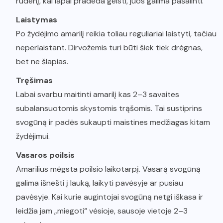
rudenį, kai lapai pradeda gelsti, juos galima pašalinti.
Laistymas
Po žydėjimo amarilį reikia toliau reguliariai laistyti, tačiau
neperlaistant. Dirvožemis turi būti šiek tiek drėgnas,
bet ne šlapias.
Tręšimas
Labai svarbu maitinti amarilį kas 2–3 savaites
subalansuotomis skystomis trąšomis. Tai sustiprins
svogūną ir padės sukaupti maistines medžiagas kitam
žydėjimui.
Vasaros poilsis
Amarilius mėgsta poilsio laikotarpį. Vasarą svogūną
galima išnešti į lauką, laikyti pavėsyje ar pusiau
pavėsyje. Kai kurie augintojai svogūną netgi iškasa ir
leidžia jam „miegoti“ vėsioje, sausoje vietoje 2–3