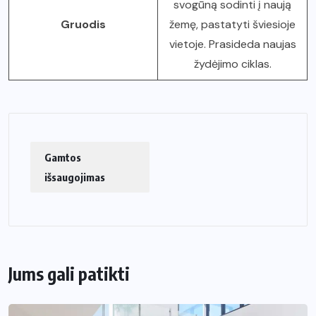
svogūną sodinti į naują
Gruodis
žemę, pastatyti šviesioje
vietoje. Prasideda naujas
žydėjimo ciklas.
Gamtos
išsaugojimas
Jums gali patikti