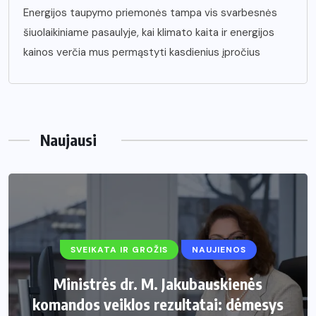
Energijos taupymo priemonės tampa vis svarbesnės
šiuolaikiniame pasaulyje, kai klimato kaita ir energijos
kainos verčia mus permąstyti kasdienius įpročius
Naujausi
SVEIKATA IR GROŽIS
NAUJIENOS
Ministrės dr. M. Jakubauskienės
komandos veiklos rezultatai: dėmesys