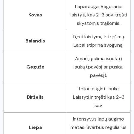
Lapai auga. Reguliariai
Kovas
laistyti, kas 2–3 sav. tręšti
skystomis trąšomis.
Tęsti laistymą ir tręšimą.
Balandis
Lapai stiprina svogūną.
Amarilį galima išnešti į
Gegužė
lauką (pavėsį ar pusiau
pavėsį).
Toliau auginti lauke.
Birželis
Laistyti ir tręšti kas 2–3
sav.
Intensyvus lapų augimo
Liepa
metas. Svarbus reguliarus