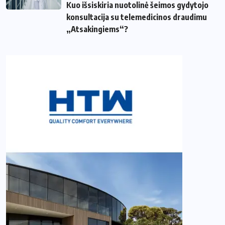
Kuo išsiskiria nuotolinė šeimos gydytojo
konsultacija su telemedicinos draudimu
„Atsakingiems“?