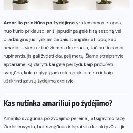
Amarilio priežiūra po žydėjimo
yra lemiamas etapas,
nuo kurio priklauso, ar ši įspūdinga gėlė kitą sezoną vėl
pradžiugins jus ryškiais žiedais. Daugeliui atrodo, kad
amarilis – vienkartinė žiemos dekoracija, tačiau tinkamai
rūpinantis, jis gali žydėti daugelį metų. Šiame straipsnyje
aptarsime, ką daryti, kai gėlė peržydi, kaip prižiūrėti
svogūną, kokių sąlygų jam reikia poilsio metu ir kaip
užtikrinti gausų žydėjimą ateityje.
Kas nutinka amariliui po žydėjimo?
Amarilio svogūnas po žydėjimo pereina į atsigavimo fazę.
Žiedai nuvysta, bet svogūnas ir lapai vis dar aktyvūs – jie