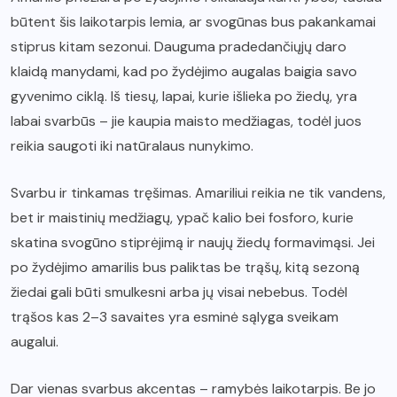
būtent šis laikotarpis lemia, ar svogūnas bus pakankamai
stiprus kitam sezonui. Dauguma pradedančiųjų daro
klaidą manydami, kad po žydėjimo augalas baigia savo
gyvenimo ciklą. Iš tiesų, lapai, kurie išlieka po žiedų, yra
labai svarbūs – jie kaupia maisto medžiagas, todėl juos
reikia saugoti iki natūralaus nunykimo.
Svarbu ir tinkamas tręšimas. Amariliui reikia ne tik vandens,
bet ir maistinių medžiagų, ypač kalio bei fosforo, kurie
skatina svogūno stiprėjimą ir naujų žiedų formavimąsi. Jei
po žydėjimo amarilis bus paliktas be trąšų, kitą sezoną
žiedai gali būti smulkesni arba jų visai nebebus. Todėl
trąšos kas 2–3 savaites yra esminė sąlyga sveikam
augalui.
Dar vienas svarbus akcentas – ramybės laikotarpis. Be jo