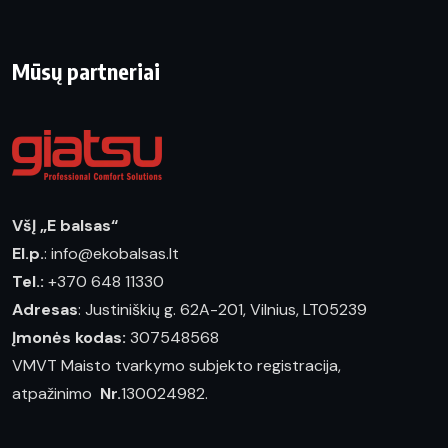
Mūsų partneriai
VšĮ „E balsas“
El.p.
: info@ekobalsas.lt
Tel.:
+370 648 11330
Adresas
: Justiniškių g. 62A-201, Vilnius, LT05239
Įmonės kodas:
307548568
VMVT Maisto tvarkymo subjekto registracija,
atpažinimo
Nr.
130024982.