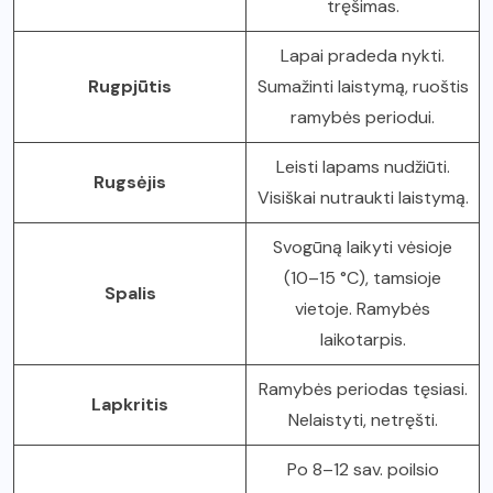
tręšimas.
Lapai pradeda nykti.
Rugpjūtis
Sumažinti laistymą, ruoštis
ramybės periodui.
Leisti lapams nudžiūti.
Rugsėjis
Visiškai nutraukti laistymą.
Svogūną laikyti vėsioje
(10–15 °C), tamsioje
Spalis
vietoje. Ramybės
laikotarpis.
Ramybės periodas tęsiasi.
Lapkritis
Nelaistyti, netręšti.
Po 8–12 sav. poilsio