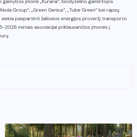
lio gamybos įmonė „Kurana“, biodyzelino gamintojos
 „Akola Group“, „Green Genius“, „Tube Green“ bei rapsų
iekia paspartinti žaliosios energijos proveržį transporto
025-2026 metais asociacijai priklausančios įmonės į
eurų.