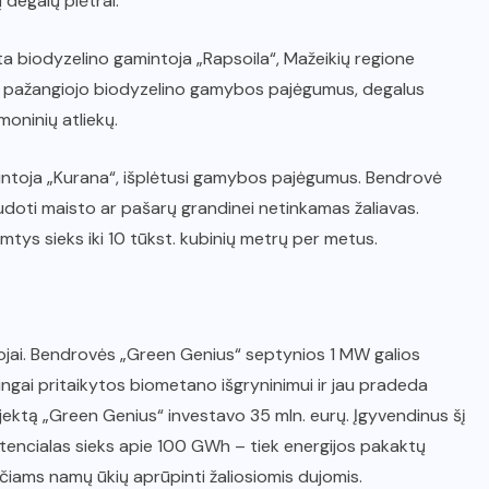
 degalų plėtrai.
ta biodyzelino gamintoja „Rapsoila“, Mažeikių regione
ina pažangiojo biodyzelino gamybos pajėgumus, degalus
oninių atliekų.
intoja „Kurana“, išplėtusi gamybos pajėgumus. Bendrovė
audoti maisto ar pašarų grandinei netinkamas žaliavas.
tys sieks iki 10 tūkst. kubinių metrų per metus.
ojai. Bendrovės „Green Genius“ septynios 1 MW galios
mingai pritaikytos biometano išgryninimui ir jau pradeda
ojektą „Green Genius“ investavo 35 mln. eurų. Įgyvendinus šį
ncialas sieks apie 100 GWh – tiek energijos pakaktų
čiams namų ūkių aprūpinti žaliosiomis dujomis.