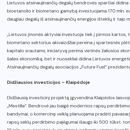
Lietuvos atsinaujinančių degalų bendrovės sparčiai didin
bioetanolio ir biometano gamybą investuojama 170 mln. eurų.
daugiau degalų iš atsinaujinančių energijos išteklių ir taip
„Lietuvos įmonės aktyviai investuoja tiek į pirmos kartos, 
biometano sektorius akivaizdžiai pereina į spartesnės plėtr
kapitalo srautams, iniciatyvą perima vietinės žaliosios eko
šalies ekonomiką, bet ir nuosekliai didina Lietuvos energe
Atsinaujinančių degalų asociacijos „Future Fuel“ prezidenta
Didžiausios investicijos – Klaipėdoje
Didžiausią investicinį projektą įgyvendina Klaipėdos laisvo
„Mestilla“. Bendrovė jau baigė modernios rapsų perdirbim
bandymai, o komercinę veiklą planuojama pradėti pavasarį. 
rapsų sėklų perdirbimo pajėgumai išaugs iki 500 tūkst. ton