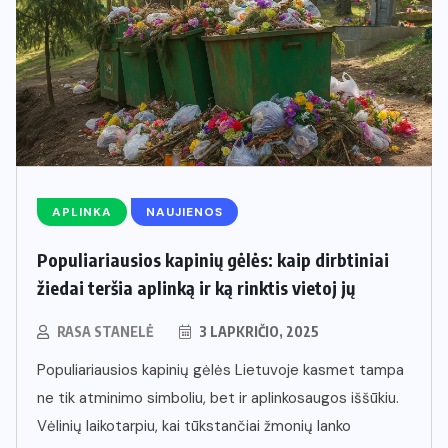
APLINKA
NAUJIENOS
Populiariausios kapinių gėlės: kaip dirbtiniai
žiedai teršia aplinką ir ką rinktis vietoj jų
RASA STANELĖ
3 LAPKRIČIO, 2025
Populiariausios kapinių gėlės Lietuvoje kasmet tampa
ne tik atminimo simboliu, bet ir aplinkosaugos iššūkiu.
Vėlinių laikotarpiu, kai tūkstančiai žmonių lanko