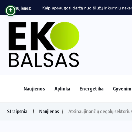
Kaip apsaugoti daržą nuo šliužų ir kurmių neken
Naujienos:
Naujienos
Aplinka
Energetika
Gyvenim
Straipsniai
Naujienos
Atsinaujinančių degalų sektoriu