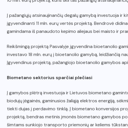
10 mln. eurų projektą, kuris skirtas pažangių atsinaujinančių
Į pažangiųjų atsinaujinančių degalų gamybą investuoja ir ki
įgyvendinanti 11 mln. eurų vertės projektą. Bendrovė did
gamindama iš panaudoto kepimo aliejaus bei maisto ir pram
Reikšmingą projektą Pasvalyje įgyvendina bioetanolio gam
investavo 18 mln. eurų į bioetanolio gamybą, leidžiančią n
Įgyvendinus projektą, pažangiojo bioetanolio gamybos apim
Biometano sektorius sparčiai plečiasi
Į gamybos plėtrą investuoja ir Lietuvos biometano gamint
biodujų jėgainės, gaminusios žaliąją elektros energiją, sėk
tiekti dujas į perdavimo tinklą. Į biometano konversijos pr
projektą, bendras metinis įmonės biometano gamybos pote
šimtams sunkiojo transporto priemonių ar keliems tūkstan