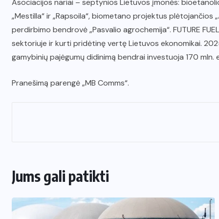
Asociacijos nariai – septynios Lietuvos įmonės: bioetano
„Mestilla“ ir „Rapsoila“, biometano projektus plėtojančios
perdirbimo bendrovė „Pasvalio agrochemija“. FUTURE FUEL s
sektoriuje ir kurti pridėtinę vertę Lietuvos ekonomikai. 2
gamybinių pajėgumų didinimą bendrai investuoja 170 mln. 
Pranešimą parengė „MB Comms“.
Jums gali patikti