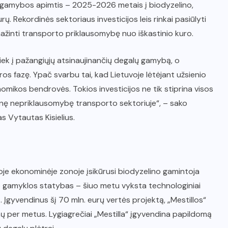
a gamybos apimtis – 2025-2026 metais į biodyzelino,
 Rekordinės sektoriaus investicijos leis rinkai pasiūlyti
 mažinti transporto priklausomybę nuo iškastinio kuro.
tiek į pažangiųjų atsinaujinančių degalų gamybą, o
os fazę. Ypač svarbu tai, kad Lietuvoje lėtėjant užsienio
nomikos bendrovės. Tokios investicijos ne tik stiprina visos
tinę nepriklausomybę transporto sektoriuje“, – sako
s Vytautas Kisielius.
joje ekonominėje zonoje įsikūrusi biodyzelino gamintoja
o gamyklos statybas – šiuo metu vyksta technologiniai
Įgyvendinus šį 70 mln. eurų vertės projektą, „Mestillos“
ų per metus. Lygiagrečiai „Mestilla“ įgyvendina papildomą