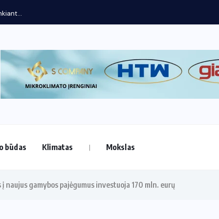
kiant...
o būdas
Klimatas
Mokslas
s į naujus gamybos pajėgumus investuoja 170 mln. eurų