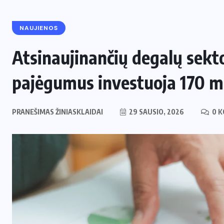
NAUJIENOS
Atsinaujinančių degalų sekt
pajėgumus investuoja 170 m
PRANEŠIMAS ŽINIASKLAIDAI
29 SAUSIO, 2026
0 K
ENERGETIKA
NAUJIENOS
,
Naujas svertas Europoje: Lietuva
perima svarbų postą strateginėje
i
Europos energetikos asociacijoje
2 LIEPOS, 2026