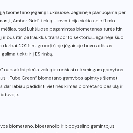
mąją biometano jėgainę Lukšiuose. Jėgainėje planuojama per
 į „Amber Grid“ tinklą – investicija siekia apie 9 mln.
ų mėšlas, tad Lukšiuose pagamintas biometanas turės itin
 ir bus itin patrauklus transporto sektoriui.Jėgainėje šiuo
o darbai. 2025 m. gruodį šioje jėgainėje buvo atliktas
lima tiekti ir į ES rinką.
 nuosekliai plečia veiklą ir ruošiasi reikšmingam gamybos
nginius, „Tube Green“ biometano gamybos apimtys šiemet
 dar labiau padidinti vietinės kilmės biometano pasiūlą ir
ietuvoje.
uvos biometano, bioetanolio ir biodyzelino gamintojus.