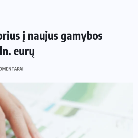
orius į naujus gamybos
ln. eurų
OMENTARAI
NAMAI IR SODAS
Kaip apsaugoti daržą nuo šliužų ir
kurmių nekenkiant augalams?
29 LIEPOS, 2026