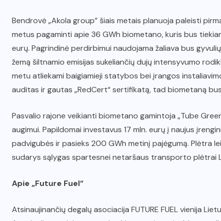
Bendrovė „Akola group” šiais metais planuoja paleisti pir
metus pagaminti apie 36 GWh biometano, kuris bus tiekiamas
eurų. Pagrindinė perdirbimui naudojama žaliava bus gyvuli
žemą šiltnamio emisijas sukeliančių dujų intensyvumo rodiklį
metu atliekami baigiamieji statybos bei įrangos instaliavim
auditas ir gautas „RedCert“ sertifikatą, tad biometaną bus ga
Pasvalio rajone veikianti biometano gamintoja „Tube Green“
augimui. Papildomai investavus 17 mln. eurų į naujus įre
padvigubės ir pasieks 200 GWh metinį pajėgumą. Plėtra leis
sudarys sąlygas spartesnei netaršaus transporto plėtrai L
Apie „Future Fuel“
Atsinaujinančių degalų asociacija FUTURE FUEL vienija Liet