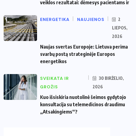
veiklos rezultatai: dėmesys pacientams ir
ENERGETIKA
NAUJIENOS
2
LIEPOS,
2026
Naujas svertas Europoje: Lietuva perima
svarbų postą strateginėje Europos
energetikos
SVEIKATA IR
30 BIRŽELIO,
GROŽIS
2026
Kuo išsiskiria nuotolinė šeimos gydytojo
konsultacija su telemedicinos draudimu
„Atsakingiems“?