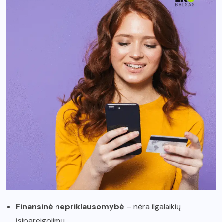
Finansinė nepriklausomybė
– nėra ilgalaikių
įsipareigojimų.