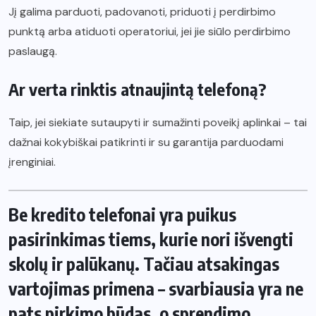
Jį galima parduoti, padovanoti, priduoti į perdirbimo
punktą arba atiduoti operatoriui, jei jie siūlo perdirbimo
paslaugą.
Ar verta rinktis atnaujintą telefoną?
Taip, jei siekiate sutaupyti ir sumažinti poveikį aplinkai – tai
dažnai kokybiškai patikrinti ir su garantija parduodami
įrenginiai.
Be kredito telefonai yra puikus
pasirinkimas tiems, kurie nori išvengti
skolų ir palūkanų. Tačiau atsakingas
vartojimas primena – svarbiausia yra ne
pats pirkimo būdas, o sprendimo