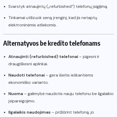
Svarstyk atnaujintų („refurbished“) telefonų įsigijimą.
Tinkamai utilizuok seną įrenginį, kad jis netaptų
elektroninėmis atliekomis.
Alternatyvos be kredito telefonams
Atnaujinti (refurbished) telefonai
– pigesni ir
draugiškesni aplinkai.
Naudoti telefonai
– gera išeitis ieškantiems
ekonomiško varianto.
Nuoma
– galimybė naudotis nauju telefonu be ilgalaikio
įsipareigojimo.
Ilgalaikis naudojimas
– prižiūrint telefoną, jo