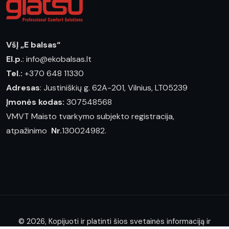
VšĮ „E balsas“
El.p.
: info@ekobalsas.lt
Tel.:
+370 648 11330
Adresas
: Justiniškių g. 62A-201, Vilnius, LT05239
Įmonės kodas:
307548568
VMVT Maisto tvarkymo subjekto registracija,
atpažinimo
Nr.
130024982.
© 2026, Kopijuoti ir platinti šios svetainės informaciją ir