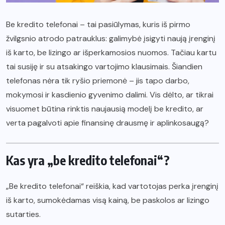
Be kredito telefonai – tai pasiūlymas, kuris iš pirmo
žvilgsnio atrodo patrauklus: galimybė įsigyti naują įrenginį
iš karto, be lizingo ar išperkamosios nuomos. Tačiau kartu
tai susiję ir su atsakingo vartojimo klausimais. Šiandien
telefonas nėra tik ryšio priemonė – jis tapo darbo,
mokymosi ir kasdienio gyvenimo dalimi. Vis dėlto, ar tikrai
visuomet būtina rinktis naujausią modelį be kredito, ar
verta pagalvoti apie finansinę drausmę ir aplinkosaugą?
Kas yra „be kredito telefonai“?
„Be kredito telefonai“ reiškia, kad vartotojas perka įrenginį
iš karto, sumokėdamas visą kainą, be paskolos ar lizingo
sutarties.