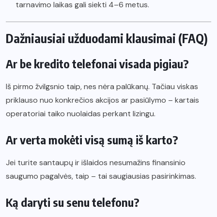
tarnavimo laikas gali siekti 4–6 metus.
Dažniausiai užduodami klausimai (FAQ)
Ar be kredito telefonai visada pigiau?
Iš pirmo žvilgsnio taip, nes nėra palūkanų. Tačiau viskas
priklauso nuo konkrečios akcijos ar pasiūlymo – kartais
operatoriai taiko nuolaidas perkant lizingu.
Ar verta mokėti visą sumą iš karto?
Jei turite santaupų ir išlaidos nesumažins finansinio
saugumo pagalvės, taip – tai saugiausias pasirinkimas.
Ką daryti su senu telefonu?