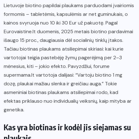
Lietuvoje biotino papildai plaukams parduodami įvairiomis
formomis – tabletėmis, kapsulėmis ar net guminukais, o
kainos svyruoja nuo 10 iki 30 Eur už pakuotę. Pagal
Eurovaistine.lt duomenis, 2025 metais biotino pardavimai
išaugo 15 proc., daugiausia dėl socialinių tinklų įtakos.
Tačiau biotinas plaukams atsiliepimai skiriasi: kai kurie
vartotojai teigia pastebėję žymų pagerėjimą per 2–3
mėnesius, kiti – jokio efekto. Pavyzdžiui, forume
supermama.lt vartotoja dalijasi: “Vartoju biotino 1 mg
dozę, plaukai mažiau slenka ir greičiau auga.” Tokie
asmeniniai biotinas plaukams atsiliepimai rodo, kad
efektas priklauso nuo individualių veiksnių, kaip mityba ar
genetika.
Kas yra biotinas ir kodėl jis siejamas su
plaukais