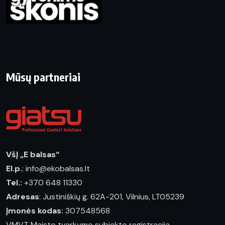
Mūsų partneriai
VšĮ „E balsas“
El.p.
: info@ekobalsas.lt
Tel.:
+370 648 11330
Adresas
: Justiniškių g. 62A-201, Vilnius, LT05239
Įmonės kodas:
307548568
VMVT Maisto tvarkymo subjekto registracija,