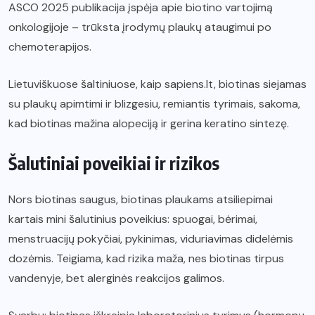
ASCO 2025 publikacija įspėja apie biotino vartojimą
onkologijoje – trūksta įrodymų plaukų ataugimui po
chemoterapijos.
Lietuviškuose šaltiniuose, kaip sapiens.lt, biotinas siejamas
su plaukų apimtimi ir blizgesiu, remiantis tyrimais, sakoma,
kad biotinas mažina alopeciją ir gerina keratino sintezę.
Šalutiniai poveikiai ir rizikos
Nors biotinas saugus, biotinas plaukams atsiliepimai
kartais mini šalutinius poveikius: spuogai, bėrimai,
menstruacijų pokyčiai, pykinimas, viduriavimas didelėmis
dozėmis. Teigiama, kad rizika maža, nes biotinas tirpus
vandenyje, bet alerginės reakcijos galimos.