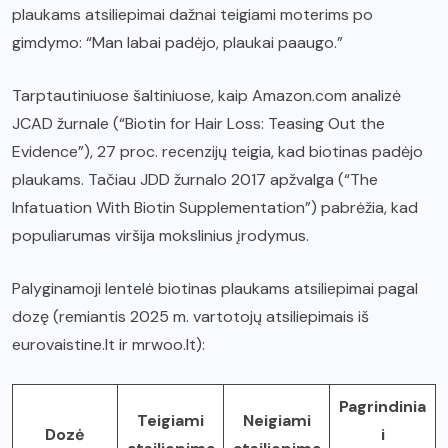
plaukams atsiliepimai dažnai teigiami moterims po
gimdymo: “Man labai padėjo, plaukai paaugo.”
Tarptautiniuose šaltiniuose, kaip Amazon.com analizė
JCAD žurnale (“Biotin for Hair Loss: Teasing Out the
Evidence”), 27 proc. recenzijų teigia, kad biotinas padėjo
plaukams. Tačiau JDD žurnalo 2017 apžvalga (“The
Infatuation With Biotin Supplementation”) pabrėžia, kad
populiarumas viršija mokslinius įrodymus.
Palyginamoji lentelė biotinas plaukams atsiliepimai pagal
dozę (remiantis 2025 m. vartotojų atsiliepimais iš
eurovaistine.lt ir mrwoo.lt):
Pagrindinia
Teigiami
Neigiami
Dozė
i