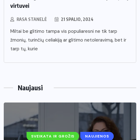
virtuvei
RASA STANELĖ
21 SPALIO, 2024
Miltai be glitimo tampa vis populiaresni ne tik tarp
žmonių, turinčių celiakiją ar glitimo netoleravimą, bet ir
tarp tų, kurie
Naujausi
SVEIKATA IR GROŽIS
NAUJIENOS