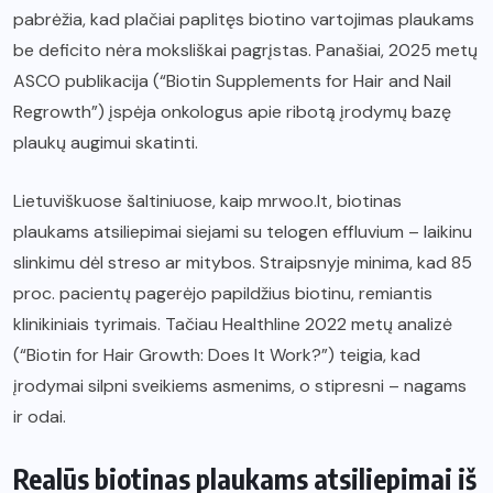
pabrėžia, kad plačiai paplitęs biotino vartojimas plaukams
be deficito nėra moksliškai pagrįstas. Panašiai, 2025 metų
ASCO publikacija (“Biotin Supplements for Hair and Nail
Regrowth”) įspėja onkologus apie ribotą įrodymų bazę
plaukų augimui skatinti.
Lietuviškuose šaltiniuose, kaip mrwoo.lt, biotinas
plaukams atsiliepimai siejami su telogen effluvium – laikinu
slinkimu dėl streso ar mitybos. Straipsnyje minima, kad 85
proc. pacientų pagerėjo papildžius biotinu, remiantis
klinikiniais tyrimais. Tačiau Healthline 2022 metų analizė
(“Biotin for Hair Growth: Does It Work?”) teigia, kad
įrodymai silpni sveikiems asmenims, o stipresni – nagams
ir odai.
Realūs biotinas plaukams atsiliepimai iš