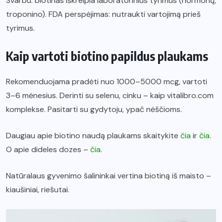
Svarbu: biotinas iškreipia laboratorinius tyrimus (hormonų,
troponino). FDA perspėjimas: nutraukti vartojimą prieš
tyrimus.
Kaip vartoti biotino papildus plaukams
Rekomenduojama pradėti nuo 1000–5000 mcg, vartoti
3–6 mėnesius. Derinti su selenu, cinku – kaip vitalibro.com
komplekse. Pasitarti su gydytoju, ypač nėščioms.
Daugiau apie biotino naudą plaukams skaitykite
čia
ir
čia
.
O apie dideles dozes –
čia
.
Natūralaus gyvenimo šalininkai vertina biotiną iš maisto –
kiaušiniai, riešutai.