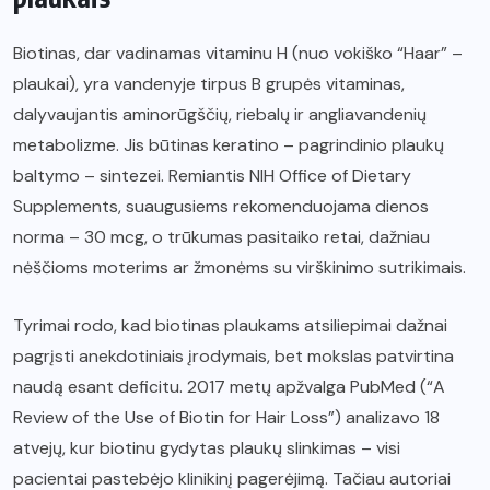
Biotinas, dar vadinamas vitaminu H (nuo vokiško “Haar” –
plaukai), yra vandenyje tirpus B grupės vitaminas,
dalyvaujantis aminorūgščių, riebalų ir angliavandenių
metabolizme. Jis būtinas keratino – pagrindinio plaukų
baltymo – sintezei. Remiantis NIH Office of Dietary
Supplements, suaugusiems rekomenduojama dienos
norma – 30 mcg, o trūkumas pasitaiko retai, dažniau
nėščioms moterims ar žmonėms su virškinimo sutrikimais.
Tyrimai rodo, kad biotinas plaukams atsiliepimai dažnai
pagrįsti anekdotiniais įrodymais, bet mokslas patvirtina
naudą esant deficitu. 2017 metų apžvalga PubMed (“A
Review of the Use of Biotin for Hair Loss”) analizavo 18
atvejų, kur biotinu gydytas plaukų slinkimas – visi
pacientai pastebėjo klinikinį pagerėjimą. Tačiau autoriai