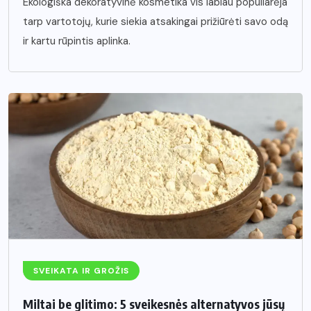
Ekologiška dekoratyvinė kosmetika vis labiau populiarėja
tarp vartotojų, kurie siekia atsakingai prižiūrėti savo odą
ir kartu rūpintis aplinka.
SVEIKATA IR GROŽIS
Miltai be glitimo: 5 sveikesnės alternatyvos jūsų