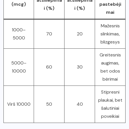
atsiliepima
atsiliepima
(mcg)
pastebėji
i (%)
i (%)
mai
Mažesnis
1000–
70
20
slinkimas,
5000
blizgesys
Greitesnis
5000–
augimas,
60
30
10000
bet odos
bėrimai
Stipresni
plaukai, bet
Virš 10000
50
40
šalutiniai
poveikiai