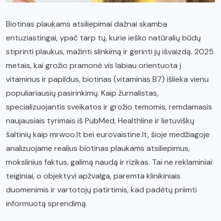
Biotinas plaukams atsiliepimai dažnai skamba
entuziastingai, ypač tarp tų, kurie ieško natūralių būdų
stiprinti plaukus, mažinti slinkimą ir gerinti jų išvaizdą. 2025
metais, kai grožio pramonė vis labiau orientuota į
vitaminus ir papildus, biotinas (vitaminas B7) išlieka vienu
populiariausių pasirinkimų. Kaip žurnalistas,
specializuojantis sveikatos ir grožio temomis, remdamasis
naujausiais tyrimais iš PubMed, Healthline ir lietuviškų
šaltinių kaip mrwoo.lt bei eurovaistine.lt, šioje medžiagoje
analizuojame realius biotinas plaukams atsiliepimus,
mokslinius faktus, galimą naudą ir rizikas. Tai ne reklaminiai
teiginiai, o objektyvi apžvalga, paremta klinikiniais
duomenimis ir vartotojų patirtimis, kad padėtų priimti
informuotą sprendimą.