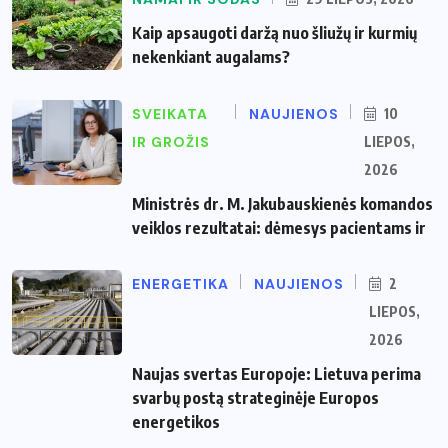
Kaip apsaugoti daržą nuo šliužų ir kurmių
nekenkiant augalams?
SVEIKATA
NAUJIENOS
10
IR GROŽIS
LIEPOS,
2026
Ministrės dr. M. Jakubauskienės komandos
veiklos rezultatai: dėmesys pacientams ir
ENERGETIKA
NAUJIENOS
2
LIEPOS,
2026
Naujas svertas Europoje: Lietuva perima
svarbų postą strateginėje Europos
energetikos