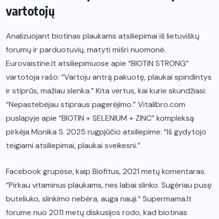
vartotojų
Analizuojant biotinas plaukams atsiliepimai iš lietuviškų
forumų ir parduotuvių, matyti mišri nuomonė.
Eurovaistine.lt atsiliepimuose apie “BIOTIN STRONG”
vartotoja rašo: “Vartoju antrą pakuotę, plaukai spindintys
ir stiprūs, mažiau slenka.” Kita vertus, kai kurie skundžiasi:
“Nepastebėjau stipraus pagerėjimo.” Vitalibro.com
puslapyje apie “BIOTIN + SELENIUM + ZINC” kompleksą
pirkėja Monika S. 2025 rugpjūčio atsiliepime: “Iš gydytojo
teigiami atsiliepimai, plaukai sveikesni.”
Facebook grupėse, kaip Biofitus, 2021 metų komentaras:
“Pirkau vitaminus plaukams, nes labai slinko. Sugėriau pusę
buteliuko, slinkimo nebėra, auga nauji.” Supermama.lt
forume nuo 2011 metų diskusijos rodo, kad biotinas