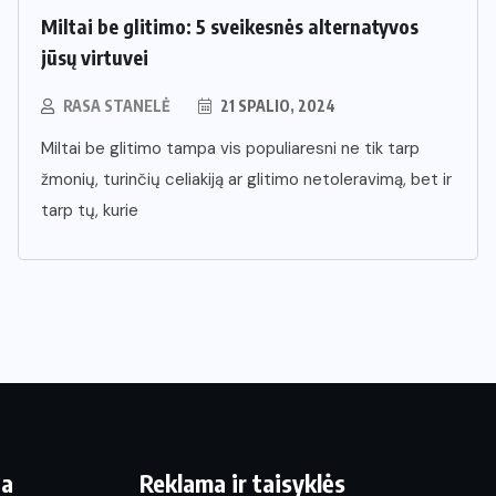
Miltai be glitimo: 5 sveikesnės alternatyvos
jūsų virtuvei
RASA STANELĖ
21 SPALIO, 2024
Miltai be glitimo tampa vis populiaresni ne tik tarp
žmonių, turinčių celiakiją ar glitimo netoleravimą, bet ir
tarp tų, kurie
ja
Reklama ir taisyklės