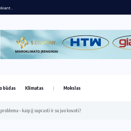
kiant...
o būdas
Klimatas
Mokslas
 problema – kaip jį suprasti ir su juo kovoti?