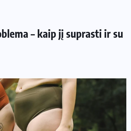
oblema – kaip jį suprasti ir su
NAMAI IR SODAS
Kaip apsaugoti daržą nuo šliužų ir
kurmių nekenkiant augalams?
29 LIEPOS, 2026