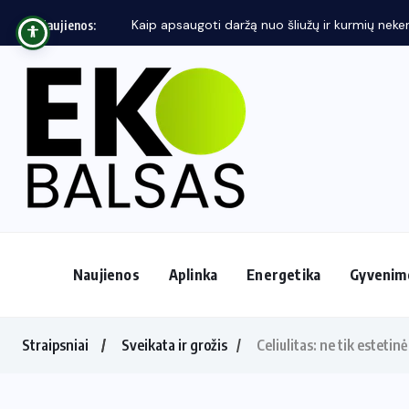
Kaip apsaugoti daržą nuo šliužų ir kurmių neken
Naujienos:
Naujienos
Aplinka
Energetika
Gyvenim
Straipsniai
Sveikata ir grožis
Celiulitas: ne tik estetinė