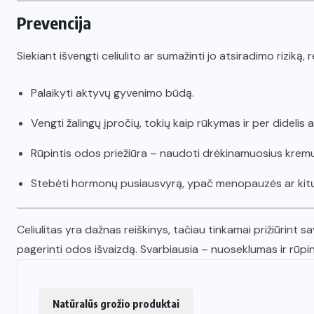
Prevencija
Siekiant išvengti celiulito ar sumažinti jo atsiradimo rizik
Palaikyti aktyvų gyvenimo būdą.
Vengti žalingų įpročių, tokių kaip rūkymas ir per didelis 
Rūpintis odos priežiūra – naudoti drėkinamuosius kremus
Stebėti hormonų pusiausvyrą, ypač menopauzės ar kit
Celiulitas yra dažnas reiškinys, tačiau tinkamai prižiūrint
pagerinti odos išvaizdą. Svarbiausia – nuoseklumas ir rūpi
Natūralūs grožio produktai