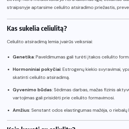
straipsnyje aptarsime celiulito atsiradimo priežastis, prev
Kas sukelia celiulitą?
Celiulito atsiradimą lemia įvairūs veiksniai:
Genetika
: Paveldimumas gali turėti įtakos celiulito form
Hormoniniai pokyčiai
: Estrogenų kiekio svyravimai, y
skatinti celiulito atsiradimą.
Gyvenimo būdas
: Sėdimas darbas, mažas fizinis akty
vartojimas gali prisidėti prie celiulito formavimosi.
Amžius
: Senstant odos elastingumas mažėja, o riebalų