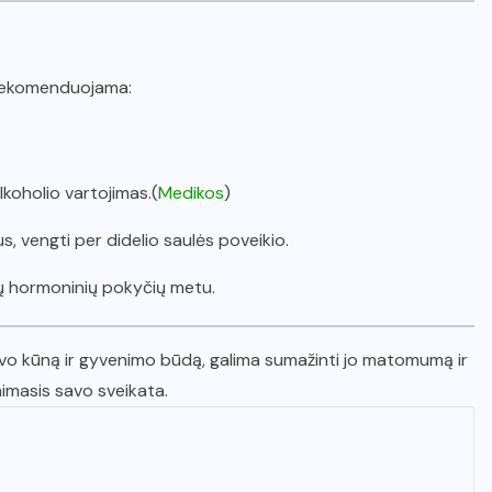
ą, rekomenduojama:
alkoholio vartojimas.(
Medikos
)
, vengti per didelio saulės poveikio.
ų hormoninių pokyčių metu.
 savo kūną ir gyvenimo būdą, galima sumažinti jo matomumą ir
nimasis savo sveikata.