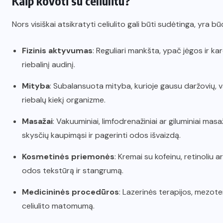
Kaip kovoti su celiulitu?
Nors visiškai atsikratyti celiulito gali būti sudėtinga, yra
Fizinis aktyvumas
: Reguliari mankšta, ypač jėgos ir ka
riebalinį audinį.
Mityba
: Subalansuota mityba, kurioje gausu daržovių, vai
riebalų kiekį organizme.
Masažai
: Vakuuminiai, limfodrenažiniai ar giluminiai masa
skysčių kaupimąsi ir pagerinti odos išvaizdą.
Kosmetinės priemonės
: Kremai su kofeinu, retinoliu a
odos tekstūrą ir stangrumą.
Medicininės procedūros
: Lazerinės terapijos, mezoter
celiulito matomumą.