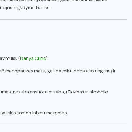
encijos ir gydymo būdus.
avimuisi. (
Danys Clinic
)
pač menopauzės metu, gali paveikti odos elastingumą ir
vumas, nesubalansuota mityba, rūkymas ir alkoholio
 ląstelės tampa labiau matomos.