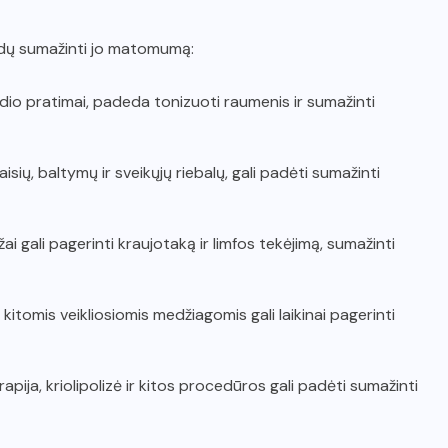
 būdų sumažinti jo matomumą:
rdio pratimai, padeda tonizuoti raumenis ir sumažinti
sių, baltymų ir sveikųjų riebalų, gali padėti sumažinti
žai gali pagerinti kraujotaką ir limfos tekėjimą, sumažinti
r kitomis veikliosiomis medžiagomis gali laikinai pagerinti
apija, kriolipolizė ir kitos procedūros gali padėti sumažinti