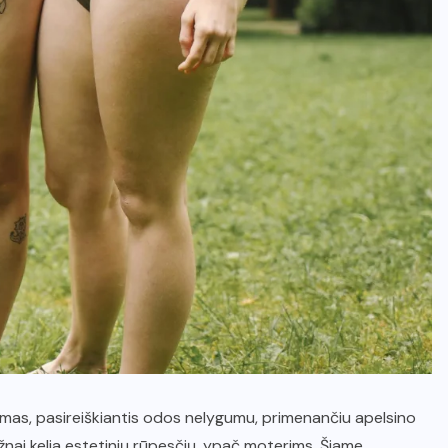
itimas, pasireiškiantis odos nelygumu, primenančiu apelsino
 dažnai kelia estetinių rūpesčių, ypač moterims. Šiame