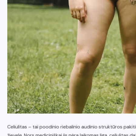
Celiulitas – tai poodinio riebalinio audinio struktūros pak
žievelę. Nors mediciniškai jis nėra laikomas liga, celiulitas