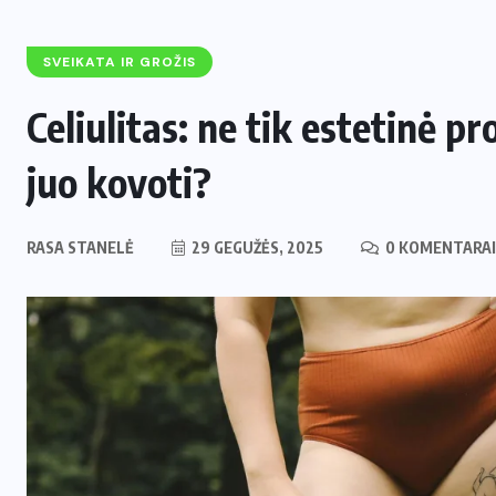
SVEIKATA IR GROŽIS
Celiulitas: ne tik estetinė pr
juo kovoti?
RASA STANELĖ
29 GEGUŽĖS, 2025
0 KOMENTARAI
ENERGETIKA
NAUJIENOS
,
Naujas svertas Europoje: Lietuva
perima svarbų postą strateginėje
i
Europos energetikos asociacijoje
2 LIEPOS, 2026