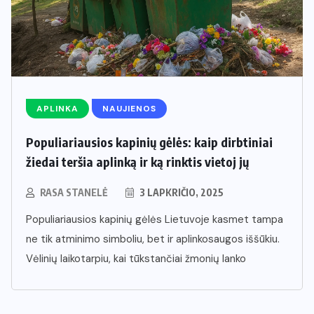
APLINKA
NAUJIENOS
Populiariausios kapinių gėlės: kaip dirbtiniai
žiedai teršia aplinką ir ką rinktis vietoj jų
RASA STANELĖ
3 LAPKRIČIO, 2025
Populiariausios kapinių gėlės Lietuvoje kasmet tampa
ne tik atminimo simboliu, bet ir aplinkosaugos iššūkiu.
Vėlinių laikotarpiu, kai tūkstančiai žmonių lanko