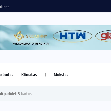
kiant...
o būdas
Klimatas
Mokslas
li padidėti 5 kartus