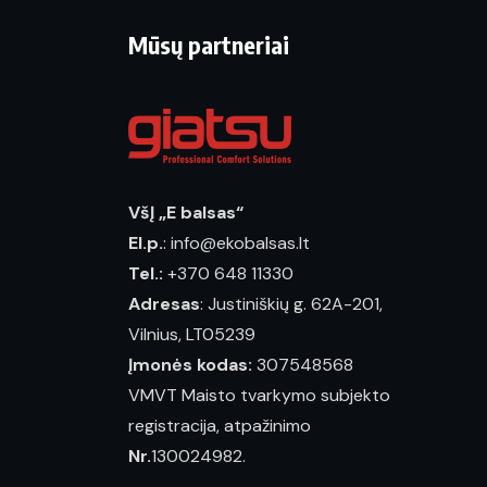
Mūsų partneriai
VšĮ „E balsas“
El.p.
: info@ekobalsas.lt
Tel.:
+370 648 11330
Adresas
: Justiniškių g. 62A-201,
Vilnius, LT05239
Įmonės kodas:
307548568
VMVT Maisto tvarkymo subjekto
registracija, atpažinimo
Nr.
130024982.