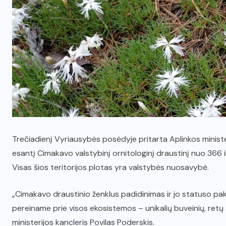
Trečiadienį Vyriausybės posėdyje pritarta Aplinkos ministeri
esantį Cimakavo valstybinį ornitologinį draustinį nuo 366 iki
Visas šios teritorijos plotas yra valstybės nuosavybė.
„Cimakavo draustinio ženklus padidinimas ir jo statuso pakei
pereiname prie visos ekosistemos – unikalių buveinių, retų 
ministerijos kancleris Povilas Poderskis.