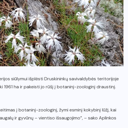
jos siūlymui išplėsti Druskininkų savivaldybės teritorijoje
 1961 ha ir pakeisti jo rūšį į botaninį-zoologinį draustinį.
timas į botaninį-zoologinį, žymi esminį kokybinį lūžį, kai
augalų ir gyvūnų – vientiso išsaugojimo”, – sako Aplinkos