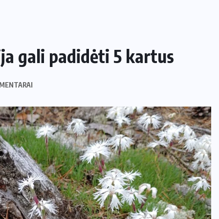
ja gali padidėti 5 kartus
MENTARAI
NAMAI IR SODAS
Kaip apsaugoti daržą nuo šliužų ir
kurmių nekenkiant augalams?
29 LIEPOS, 2026