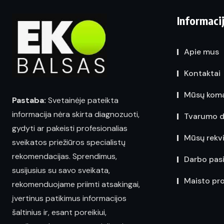
Informaci
Apie mus
Kontaktai
Mūsų kom
Pastaba:
Svetainėje pateikta
informacija nėra skirta diagnozuoti,
Tvarumo d
gydyti ar pakeisti profesionalias
Mūsų rekvi
sveikatos priežiūros specialistų
rekomendacijas. Sprendimus,
Darbo pas
susijusius su savo sveikata,
Maisto pr
rekomenduojame priimti atsakingai,
įvertinus patikimus informacijos
šaltinius ir, esant poreikiui,