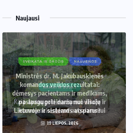
Naujausi
SVEIKATA IR GROŽIS
NAUJIENOS
Ministrės dr. M. Jakubauskienės
komandos veiklos rezultatai:
dėmesys pacientams ir medikams,
paslaugų prieinamumui visoje
Lietuvoje ir sistemos atsparumui
10 LIEPOS, 2026