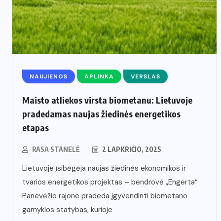
NAUJIENOS
APLINKA
VERSLAS
Maisto atliekos virsta biometanu: Lietuvoje
pradedamas naujas žiedinės energetikos
etapas
RASA STANELĖ
2 LAPKRIČIO, 2025
Lietuvoje įsibėgėja naujas žiedinės ekonomikos ir
tvarios energetikos projektas – bendrovė „Engerta“
Panevėžio rajone pradeda įgyvendinti biometano
gamyklos statybas, kurioje