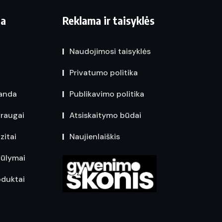
ja
Reklama ir taisyklės
Naudojimosi taisyklės
Privatumo politika
anda
Publikavimo politika
raugai
Atsiskaitymo būdai
zitai
Naujienlaiškis
iūlymai
oduktai