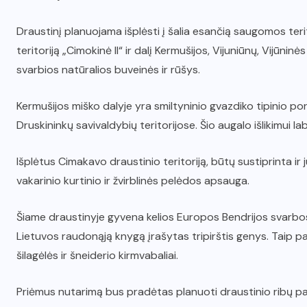
Draustinį planuojama išplėsti į šalia esančią saugomos ter
teritoriją „Cimokinė II“ ir dalį Kermušijos, Vijuniūnų, Vijū
svarbios natūralios buveinės ir rūšys.
Kermušijos miško dalyje yra smiltyninio gvazdiko tipinio por
Druskininkų savivaldybių teritorijose. Šio augalo išlikimui 
Išplėtus Cimakavo draustinio teritoriją, būtų sustiprinta ir 
vakarinio kurtinio ir žvirblinės pelėdos apsauga.
Šiame draustinyje gyvena kelios Europos Bendrijos svarbos p
Lietuvos raudonąją knygą įrašytas tripirštis genys. Taip pa
šilagėlės ir šneiderio kirmvabaliai.
Priėmus nutarimą bus pradėtas planuoti draustinio ribų pa