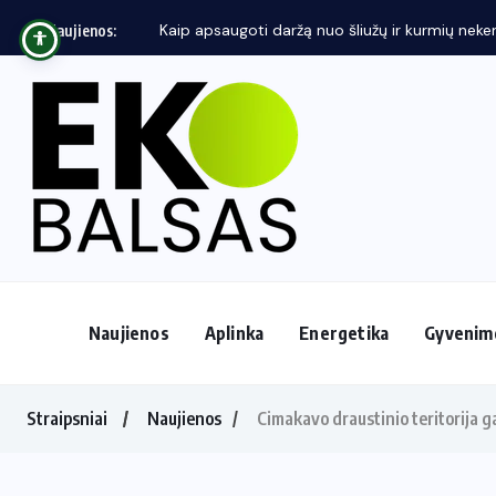
Kaip apsaugoti daržą nuo šliužų ir kurmių neken
Naujienos:
Naujienos
Aplinka
Energetika
Gyvenim
Straipsniai
Naujienos
Cimakavo draustinio teritorija ga