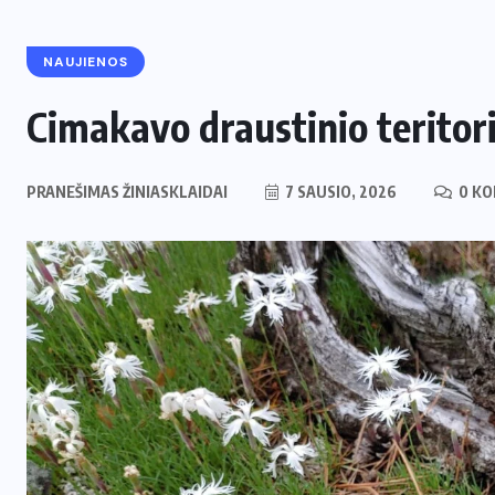
NAUJIENOS
Cimakavo draustinio teritori
PRANEŠIMAS ŽINIASKLAIDAI
7 SAUSIO, 2026
0 KO
ENERGETIKA
NAUJIENOS
,
Naujas svertas Europoje: Lietuva
perima svarbų postą strateginėje
i
Europos energetikos asociacijoje
2 LIEPOS, 2026