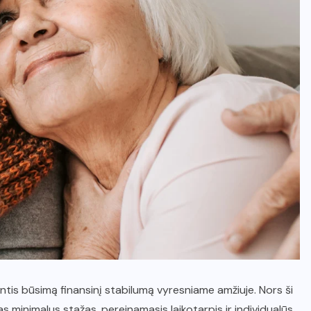
antis būsimą finansinį stabilumą vyresniame amžiuje. Nors ši
s minimalus stažas, pereinamasis laikotarpis ir individualūs