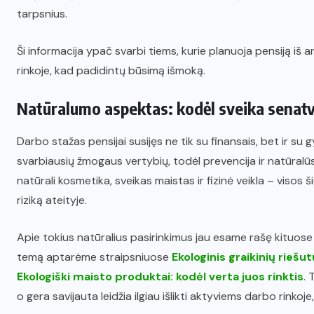
tarpsnius.
Ši informacija ypač svarbi tiems, kurie planuoja pensiją iš an
rinkoje, kad padidintų būsimą išmoką.
Natūralumo aspektas: kodėl sveika senatv
Darbo stažas pensijai susijęs ne tik su finansais, bet ir 
svarbiausių žmogaus vertybių, todėl prevencija ir natūralūs 
natūrali kosmetika, sveikas maistas ir fizinė veikla – visos 
riziką ateityje.
Apie tokius natūralius pasirinkimus jau esame rašę kituose
temą aptarėme straipsniuose
Ekologinis graikinių riešut
Ekologiški maisto produktai: kodėl verta juos rinktis
. 
o gera savijauta leidžia ilgiau išlikti aktyviems darbo rinkoje