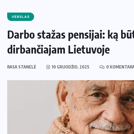
VERSLAS
Darbo stažas pensijai: ką bū
dirbančiajam Lietuvoje
RASA STANELĖ
10 GRUODŽIO, 2025
0 KOMENTARA
ENERGETIKA
NAUJIENOS
,
Naujas svertas Europoje: Lietuva
perima svarbų postą strateginėje
i
Europos energetikos asociacijoje
2 LIEPOS, 2026