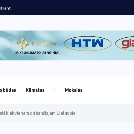
kiant...
o būdas
Klimatas
Mokslas
noti kiekvienam dirbančiajam Lietuvoje