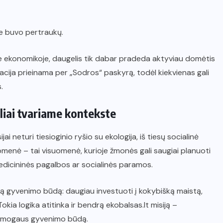
yje buvo pertraukų.
e ekonomikoje, daugelis tik dabar pradeda aktyviau domėtis
acija prieinama per „Sodros“ paskyrą, todėl kiekvienas gali
.
liai tvariame kontekste
ai neturi tiesioginio ryšio su ekologija, iš tiesų socialinė
omenė – tai visuomenė, kurioje žmonės gali saugiai planuoti
medicininės pagalbos ar socialinės paramos.
ą gyvenimo būdą: daugiau investuoti į kokybišką maistą,
Tokia logika atitinka ir bendrą ekobalsas.lt misiją –
ų žmogaus gyvenimo būdą.