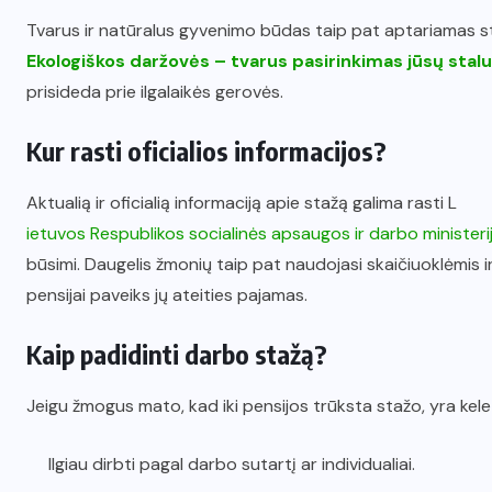
Tvarus ir natūralus gyvenimo būdas taip pat aptariamas s
Ekologiškos daržovės – tvarus pasirinkimas jūsų stalu
prisideda prie ilgalaikės gerovės.
Kur rasti oficialios informacijos?
Aktualią ir oficialią informaciją apie stažą galima rasti L
ietuvos Respublikos socialinės apsaugos ir darbo ministerij
būsimi. Daugelis žmonių taip pat naudojasi skaičiuoklėmis i
pensijai paveiks jų ateities pajamas.
Kaip padidinti darbo stažą?
Jeigu žmogus mato, kad iki pensijos trūksta stažo, yra kelet
Ilgiau dirbti pagal darbo sutartį ar individualiai.