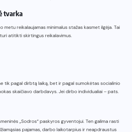
ė tvarka
io metu reikalaujamas minimalus stažas kasmet ilgėja. Tai
uri atitikti skirtingus reikalavimus.
 tik pagal dirbtą laiką, bet ir pagal sumokėtas socialinio
kas skaičiavo darbdavys. Jei dirbo individualiai – pats.
asmeninės „Sodros“ paskyros gyventojui. Ten galima rasti
udžiamąsias pajamas, darbo laikotarpius ir neapdraustus