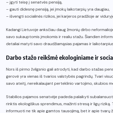
– įgyti teisę į senatvės pensiją,
– gauti didesnę pensiją, jei įmokų laikotarpių yra daugiau,
– išvengti socialinės rizikos, jei karjeros pradžioje ar vidur
Kadangi Lietuvoje anksčiau daug žmonių dirbo neformalioj
savo sukauptomis įmokomis ir realiu stažu. Šiandien inform
detaliai matyti savo draudžiamąsias pajamas ir laikotarpius
Darbo stažo reikšmė ekologiniame ir socia
Nors iš pirmo žvilgsnio gali atrodyti, kad darbo stažas pensij
gerovė yra vienas iš tvarios valstybės pagrindų. Tvari visu
savo ateitį, nereikalaujant perteklinio vartojimo, skubios 
Stabilios pajamos senatvėje padeda palaikyti subalansuot
rinktis ekologiškus sprendimus, mažinti stresą ir ligų riziką. 
informuoti ne tik apie gamtos tausojimą, bet ir apie tvar