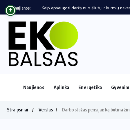
Kaip apsaugoti daržą nuo šliužų ir kurmių neken
Naujienos:
Naujienos
Aplinka
Energetika
Gyvenim
Straipsniai
Verslas
Darbo stažas pensijai: ką būtina ži