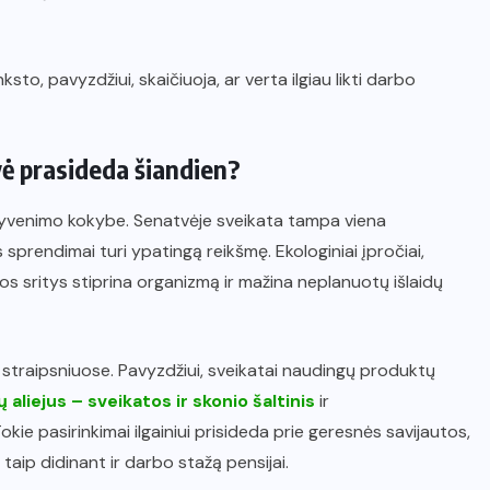
ksto, pavyzdžiui, skaičiuoja, ar verta ilgiau likti darbo
ė prasideda šiandien?
su gyvenimo kokybe. Senatvėje sveikata tampa viena
sprendimai turi ypatingą reikšmę. Ekologiniai įpročiai,
šios sritys stiprina organizmą ir mažina neplanuotų išlaidų
 straipsniuose. Pavyzdžiui, sveikatai naudingų produktų
ų aliejus – sveikatos ir skonio šaltinis
ir
Tokie pasirinkimai ilgainiui prisideda prie geresnės savijautos,
, taip didinant ir darbo stažą pensijai.