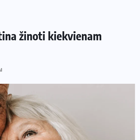
tina žinoti kiekvienam
I
NAMAI IR SODAS
Kaip apsaugoti daržą nuo šliužų ir
kurmių nekenkiant augalams?
29 LIEPOS, 2026