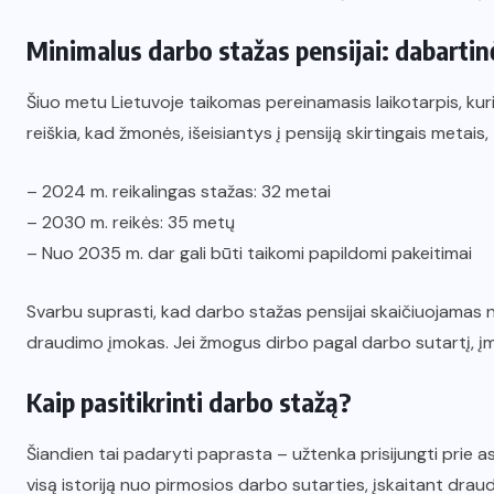
Minimalus darbo stažas pensijai: dabartin
Šiuo metu Lietuvoje taikomas pereinamasis laikotarpis, kur
reiškia, kad žmonės, išeisiantys į pensiją skirtingais metais, t
– 2024 m. reikalingas stažas: 32 metai
– 2030 m. reikės: 35 metų
– Nuo 2035 m. dar gali būti taikomi papildomi pakeitimai
Svarbu suprasti, kad darbo stažas pensijai skaičiuojamas ne
draudimo įmokas. Jei žmogus dirbo pagal darbo sutartį, įmo
Kaip pasitikrinti darbo stažą?
Šiandien tai padaryti paprasta – užtenka prisijungti prie 
visą istoriją nuo pirmosios darbo sutarties, įskaitant dra