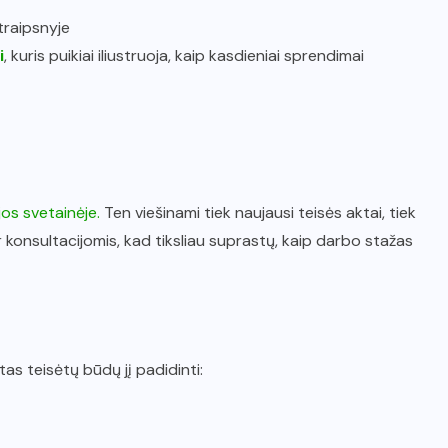
traipsnyje
i
, kuris puikiai iliustruoja, kaip kasdieniai sprendimai
os svetainėje.
Ten viešinami tiek naujausi teisės aktai, tiek
r konsultacijomis, kad tiksliau suprastų, kaip darbo stažas
as teisėtų būdų jį padidinti: