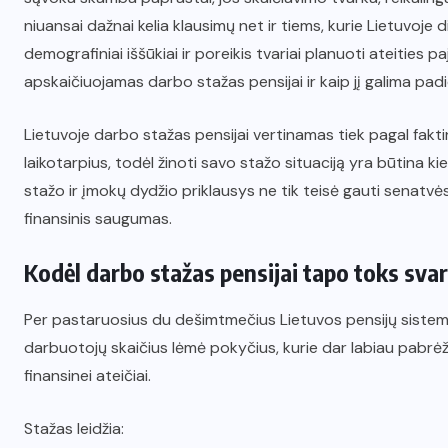
niuansai dažnai kelia klausimų net ir tiems, kurie Lietuvoje 
demografiniai iššūkiai ir poreikis tvariai planuoti ateitie
apskaičiuojamas darbo stažas pensijai ir kaip jį galima padid
Lietuvoje darbo stažas pensijai vertinamas tiek pagal fakt
laikotarpius, todėl žinoti savo stažo situaciją yra būtina
stažo ir įmokų dydžio priklausys ne tik teisė gauti senatvės
finansinis saugumas.
Kodėl darbo stažas pensijai tapo toks sva
Per pastaruosius du dešimtmečius Lietuvos pensijų sistema
darbuotojų skaičius lėmė pokyčius, kurie dar labiau pabrė
finansinei ateičiai.
Stažas leidžia: