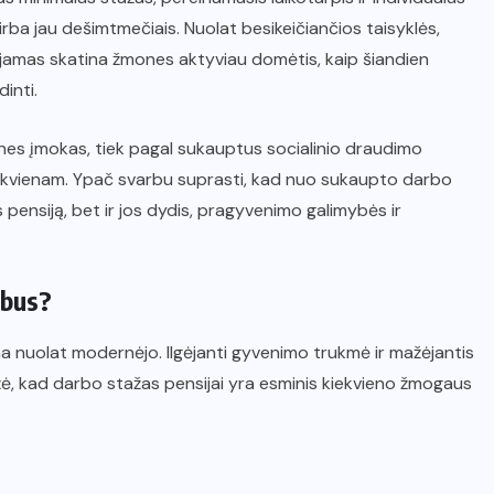
dirba jau dešimtmečiais. Nuolat besikeičiančios taisyklės,
s pajamas skatina žmones aktyviau domėtis, kaip šiandien
inti.
ines įmokas, tiek pagal sukauptus socialinio draudimo
 kiekvienam. Ypač svarbu suprasti, kad nuo sukaupto darbo
 pensiją, bet ir jos dydis, pragyvenimo galimybės ir
rbus?
 nuolat modernėjo. Ilgėjanti gyvenimo trukmė ir mažėjantis
žė, kad darbo stažas pensijai yra esminis kiekvieno žmogaus