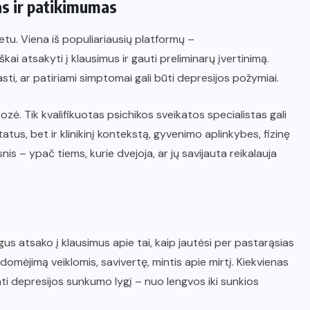
as ir patikimumas
etu. Viena iš populiariausių platformų –
škai atsakyti į klausimus ir gauti preliminarų įvertinimą.
ti, ar patiriami simptomai gali būti depresijos požymiai.
zė. Tik kvalifikuotas psichikos sveikatos specialistas gali
tatus, bet ir klinikinį kontekstą, gyvenimo aplinkybes, fizinę
nis – ypač tiems, kurie dvejoja, ar jų savijauta reikalauja
s atsako į klausimus apie tai, kaip jautėsi per pastarąsias
domėjimą veiklomis, savivertę, mintis apie mirtį. Kiekvienas
ti depresijos sunkumo lygį – nuo lengvos iki sunkios