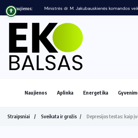
Ministrės dr. M. Jakubauskienės komandos veikl
Naujienos:
Naujienos
Aplinka
Energetika
Gyvenim
Straipsniai
Sveikata ir grožis
Depresijos testas: kaip įv