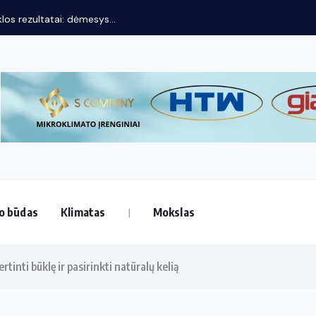
os rezultatai: dėmesys...
o būdas
Klimatas
Mokslas
ertinti būklę ir pasirinkti natūralų kelią