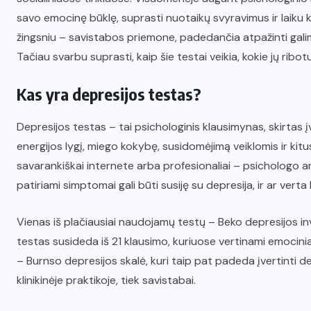
savo emocinę būklę, suprasti nuotaikų svyravimus ir laiku
žingsniu – savistabos priemone, padedančia atpažinti galim
Tačiau svarbu suprasti, kaip šie testai veikia, kokie jų ribo
Kas yra depresijos testas?
Depresijos testas – tai psichologinis klausimynas, skirtas
energijos lygį, miego kokybę, susidomėjimą veiklomis ir kit
savarankiškai internete arba profesionaliai – psichologo ar
patiriami simptomai gali būti susiję su depresija, ir ar verta 
Vienas iš plačiausiai naudojamų testų – Beko depresijos in
testas susideda iš 21 klausimo, kuriuose vertinami emociniai,
– Burnso depresijos skalė, kuri taip pat padeda įvertinti d
klinikinėje praktikoje, tiek savistabai.