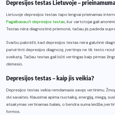
Depresijos testas Lietuvoje – prieinamum
Lietuvoje depresijos testas tapo lengvai prieinamas intern
Pagalbasau.lt depresijos testas
, kur vartotojai gali anonimi
Testas nėra diagnostinė priemonė, tačiau jis padeda supras
Svarbu pabrėžti, kad depresijos testas nėra galutinė diagno
patvirtinti depresijos diagnozę, įvertinęs ne tik testo rezul
sveikatą. Tačiau testas gali būti vertingas kaip pirmas žings
dėmesio.
Depresijos testas – kaip jis veikia?
Depresijos testas veikia remdamasis savęs vertinimu. Žmogu
dvi savaites. Klausimai apima nuotaiką, energiją, miegą, susi
atsakymas vertinamas balais, o bendra suma leidžia įvertin
formos.