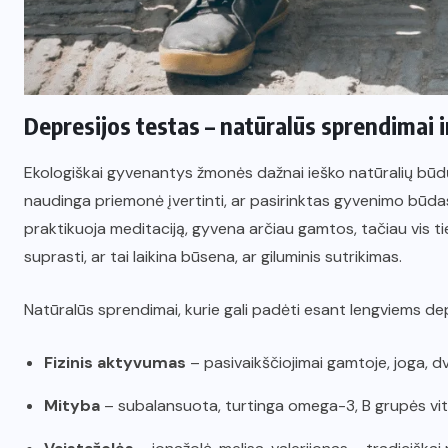
Depresijos testas – natūralūs sprendimai 
Ekologiškai gyvenantys žmonės dažnai ieško natūralių būdų 
naudinga priemonė įvertinti, ar pasirinktas gyvenimo būdas 
praktikuoja meditaciją, gyvena arčiau gamtos, tačiau vis tie
suprasti, ar tai laikina būsena, ar giluminis sutrikimas.
Natūralūs sprendimai, kurie gali padėti esant lengviems d
Fizinis aktyvumas
– pasivaikščiojimai gamtoje, joga, dv
Mityba
– subalansuota, turtinga omega-3, B grupės vit