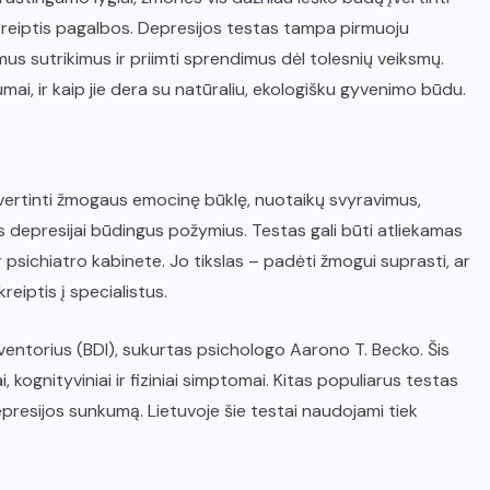
 kreiptis pagalbos. Depresijos testas tampa pirmuoju
us sutrikimus ir priimti sprendimus dėl tolesnių veiksmų.
tumai, ir kaip jie dera su natūraliu, ekologišku gyvenimo būdu.
 įvertinti žmogaus emocinę būklę, nuotaikų svyravimus,
us depresijai būdingus požymius. Testas gali būti atliekamas
 psichiatro kabinete. Jo tikslas – padėti žmogui suprasti, ar
kreiptis į specialistus.
ventorius (BDI), sukurtas psichologo Aarono T. Becko. Šis
 kognityviniai ir fiziniai simptomai. Kitas populiarus testas
epresijos sunkumą. Lietuvoje šie testai naudojami tiek