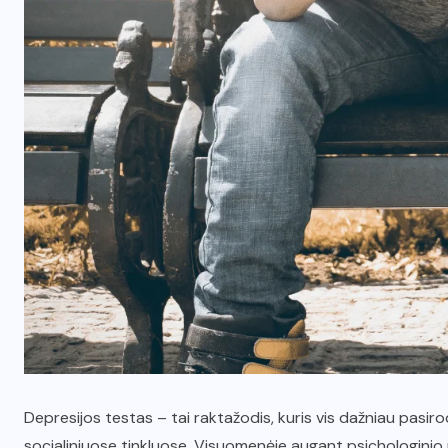
Depresijos testas – tai raktažodis, kuris vis dažniau pasi
socialiniuose tinkluose. Visuomenėje augant psichologinio 