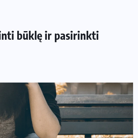
nti būklę ir pasirinkti
NAMAI IR SODAS
Kaip apsaugoti daržą nuo šliužų ir
kurmių nekenkiant augalams?
29 LIEPOS, 2026