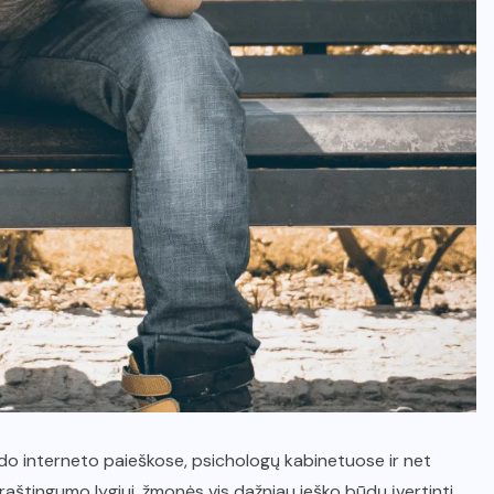
rodo interneto paieškose, psichologų kabinetuose ir net
raštingumo lygiui, žmonės vis dažniau ieško būdų įvertinti