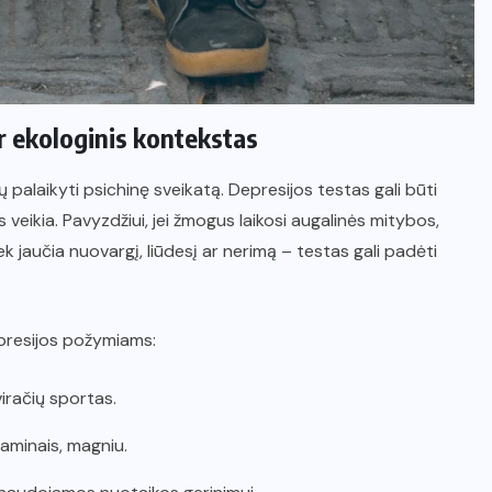
ir ekologinis kontekstas
palaikyti psichinę sveikatą. Depresijos testas gali būti
veikia. Pavyzdžiui, jei žmogus laikosi augalinės mitybos,
k jaučia nuovargį, liūdesį ar nerimą – testas gali padėti
epresijos požymiams:
iračių sportas.
aminais, magniu.