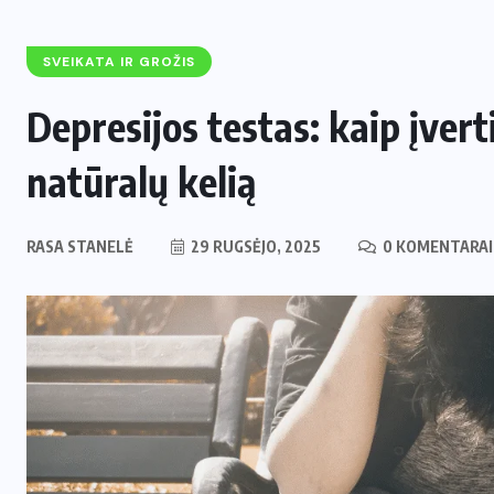
SVEIKATA IR GROŽIS
Depresijos testas: kaip įverti
natūralų kelią
RASA STANELĖ
29 RUGSĖJO, 2025
0 KOMENTARAI
ENERGETIKA
NAUJIENOS
,
Naujas svertas Europoje: Lietuva
perima svarbų postą strateginėje
i
Europos energetikos asociacijoje
2 LIEPOS, 2026