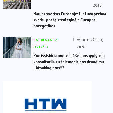
2026
Naujas svertas Europoje: Lietuva perima
svarbų postą strateginėje Europos
energetikos
SVEIKATA IR
30 BIRŽELIO,
GROŽIS
2026
Kuo išsiskiria nuotolinė šeimos gydytojo
konsultacija su telemedicinos draudimu
„Atsakingiems“?