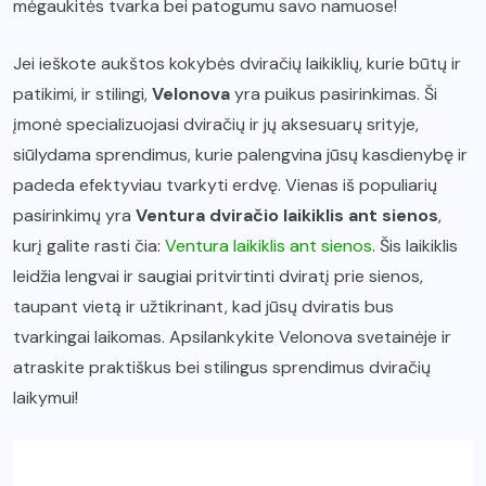
mėgaukitės tvarka bei patogumu savo namuose!
Jei ieškote aukštos kokybės dviračių laikiklių, kurie būtų ir
patikimi, ir stilingi,
Velonova
yra puikus pasirinkimas. Ši
įmonė specializuojasi dviračių ir jų aksesuarų srityje,
siūlydama sprendimus, kurie palengvina jūsų kasdienybę ir
padeda efektyviau tvarkyti erdvę. Vienas iš populiarių
pasirinkimų yra
Ventura dviračio laikiklis ant sienos
,
kurį galite rasti čia:
Ventura laikiklis ant sienos
. Šis laikiklis
leidžia lengvai ir saugiai pritvirtinti dviratį prie sienos,
taupant vietą ir užtikrinant, kad jūsų dviratis bus
tvarkingai laikomas. Apsilankykite Velonova svetainėje ir
atraskite praktiškus bei stilingus sprendimus dviračių
laikymui!