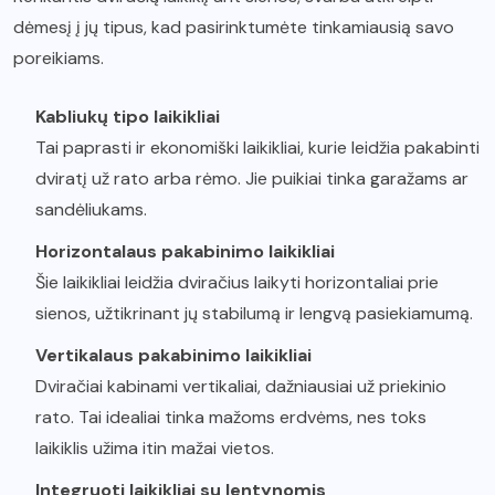
dėmesį į jų tipus, kad pasirinktumėte tinkamiausią savo
poreikiams.
Kabliukų tipo laikikliai
Tai paprasti ir ekonomiški laikikliai, kurie leidžia pakabinti
dviratį už rato arba rėmo. Jie puikiai tinka garažams ar
sandėliukams.
Horizontalaus pakabinimo laikikliai
Šie laikikliai leidžia dviračius laikyti horizontaliai prie
sienos, užtikrinant jų stabilumą ir lengvą pasiekiamumą.
Vertikalaus pakabinimo laikikliai
Dviračiai kabinami vertikaliai, dažniausiai už priekinio
rato. Tai idealiai tinka mažoms erdvėms, nes toks
laikiklis užima itin mažai vietos.
Integruoti laikikliai su lentynomis