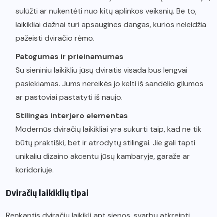
sulūžti ar nukentėti nuo kitų aplinkos veiksnių. Be to,
laikikliai dažnai turi apsaugines dangas, kurios neleidžia
pažeisti dviračio rėmo.
Patogumas ir prieinamumas
Su sieniniu laikikliu jūsų dviratis visada bus lengvai
pasiekiamas. Jums nereikės jo kelti iš sandėlio gilumos
ar pastoviai pastatyti iš naujo.
Stilingas interjero elementas
Modernūs dviračių laikikliai yra sukurti taip, kad ne tik
būtų praktiški, bet ir atrodytų stilingai. Jie gali tapti
unikaliu dizaino akcentu jūsų kambaryje, garaže ar
koridoriuje.
Dviračių laikiklių tipai
Renkantis dviračių laikiklį ant sienos, svarbu atkreipti