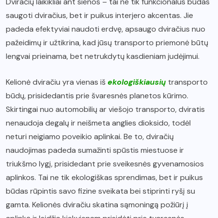
Dviračių laikikliai ant sienos – tai ne tik funkcionalus būdas
saugoti dviračius, bet ir puikus interjero akcentas. Jie
padeda efektyviai naudoti erdvę, apsaugo dviračius nuo
pažeidimų ir užtikrina, kad jūsų transporto priemonė būtų
lengvai prieinama, bet netrukdytų kasdieniam judėjimui.
Kelionė dviračiu yra vienas iš
ekologiškiausių
transporto
būdų, prisidedantis prie švaresnės planetos kūrimo.
Skirtingai nuo automobilių ar viešojo transporto, dviratis
nenaudoja degalų ir neišmeta anglies dioksido, todėl
neturi neigiamo poveikio aplinkai. Be to, dviračių
naudojimas padeda sumažinti spūstis miestuose ir
triukšmo lygį, prisidedant prie sveikesnės gyvenamosios
aplinkos. Tai ne tik ekologiškas sprendimas, bet ir puikus
būdas rūpintis savo fizine sveikata bei stiprinti ryšį su
gamta. Kelionės dviračiu skatina sąmoningą požiūrį į