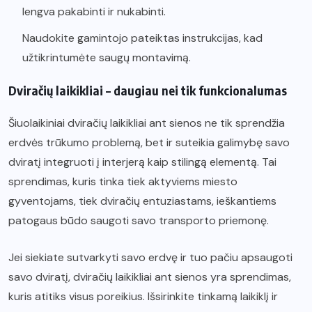
lengva pakabinti ir nukabinti.
Naudokite gamintojo pateiktas instrukcijas, kad
užtikrintumėte saugų montavimą.
Dviračių laikikliai – daugiau nei tik funkcionalumas
Šiuolaikiniai dviračių laikikliai ant sienos ne tik sprendžia
erdvės trūkumo problemą, bet ir suteikia galimybę savo
dviratį integruoti į interjerą kaip stilingą elementą. Tai
sprendimas, kuris tinka tiek aktyviems miesto
gyventojams, tiek dviračių entuziastams, ieškantiems
patogaus būdo saugoti savo transporto priemonę.
Jei siekiate sutvarkyti savo erdvę ir tuo pačiu apsaugoti
savo dviratį, dviračių laikikliai ant sienos yra sprendimas,
kuris atitiks visus poreikius. Išsirinkite tinkamą laikiklį ir