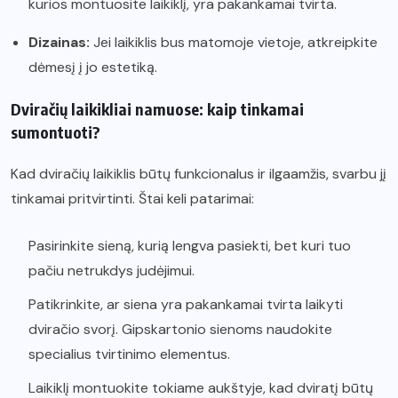
kurios montuosite laikiklį, yra pakankamai tvirta.
Dizainas:
Jei laikiklis bus matomoje vietoje, atkreipkite
dėmesį į jo estetiką.
Dviračių laikikliai namuose: kaip tinkamai
sumontuoti?
Kad dviračių laikiklis būtų funkcionalus ir ilgaamžis, svarbu jį
tinkamai pritvirtinti. Štai keli patarimai:
Pasirinkite sieną, kurią lengva pasiekti, bet kuri tuo
pačiu netrukdys judėjimui.
Patikrinkite, ar siena yra pakankamai tvirta laikyti
dviračio svorį. Gipskartonio sienoms naudokite
specialius tvirtinimo elementus.
Laikiklį montuokite tokiame aukštyje, kad dviratį būtų