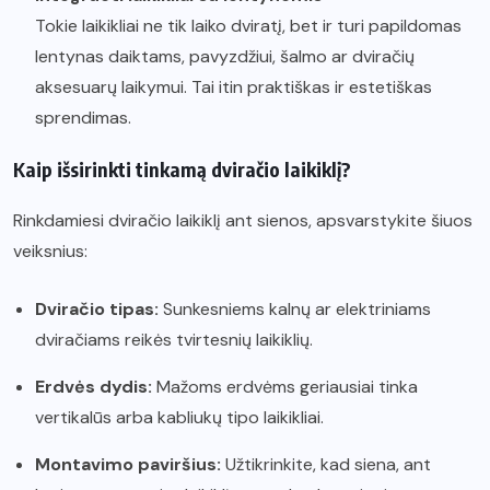
Tokie laikikliai ne tik laiko dviratį, bet ir turi papildomas
lentynas daiktams, pavyzdžiui, šalmo ar dviračių
aksesuarų laikymui. Tai itin praktiškas ir estetiškas
sprendimas.
Kaip išsirinkti tinkamą dviračio laikiklį?
Rinkdamiesi dviračio laikiklį ant sienos, apsvarstykite šiuos
veiksnius:
Dviračio tipas:
Sunkesniems kalnų ar elektriniams
dviračiams reikės tvirtesnių laikiklių.
Erdvės dydis:
Mažoms erdvėms geriausiai tinka
vertikalūs arba kabliukų tipo laikikliai.
Montavimo paviršius:
Užtikrinkite, kad siena, ant