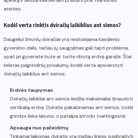
aplinką ir leidžia kiekvienam prisidėti prie tvaresnės
ateities.
Kodėl verta rinktis dviračių laikiklius ant sienos?
Daugeliui žmonių dviračiai yra neatsiejama kasdienio
gyvenimo dalis, tačiau jų saugojimas gali tapti problema,
ypač jei gyvenate bute ar turite ribotą erdvę garaže. Štai
keletas pagrindinių privalumų, kodėl verta apsvarstyti
dviračių laikiklius ant sienos:
Erdvės taupymas
Dviračių laikikliai ant sienos leidžia maksimaliai išnaudoti
vertikalią erdvę. Dviratis pakabinamas ant sienos, todėl
grindys lieka laisvos, o patalpa atrodo tvarkingesnė.
Apsauga nuo pažeidimų
Tinkamai laikomas dviratis yra mažiau linkęs susibraižyti,