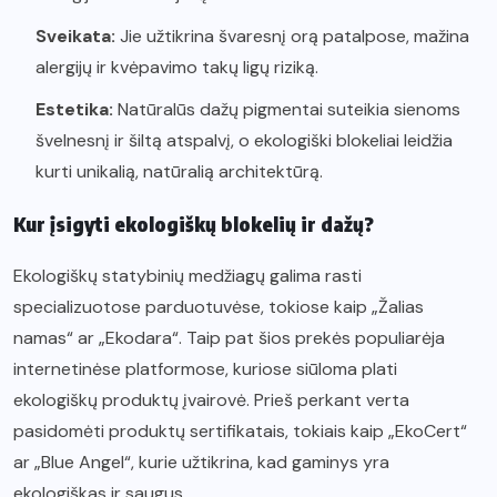
Sveikata:
Jie užtikrina švaresnį orą patalpose, mažina
alergijų ir kvėpavimo takų ligų riziką.
Estetika:
Natūralūs dažų pigmentai suteikia sienoms
švelnesnį ir šiltą atspalvį, o ekologiški blokeliai leidžia
kurti unikalią, natūralią architektūrą.
Kur įsigyti ekologiškų blokelių ir dažų?
Ekologiškų statybinių medžiagų galima rasti
specializuotose parduotuvėse, tokiose kaip „Žalias
namas“ ar „Ekodara“. Taip pat šios prekės populiarėja
internetinėse platformose, kuriose siūloma plati
ekologiškų produktų įvairovė. Prieš perkant verta
pasidomėti produktų sertifikatais, tokiais kaip „EkoCert“
ar „Blue Angel“, kurie užtikrina, kad gaminys yra
ekologiškas ir saugus.