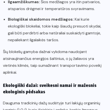
Ilgaamžiškumas:
Šios medžiagos yra itin patvarios,
atsparios drėgmei ir temperatūros svyravimams.
Biologiškai skaidomos medžiagos:
Kai kurie
ekologiški blokeliai, tokie kaip šiaudų presuoti skydai,
gali būti perdirbti arba natūraliai suskaidyti gamtoje,
nepaliekant ilgalaikės taršos.
Šių blokelių gamyba dažnai vykdoma naudojant
atsinaujinančius energijos šaltinius, o jų žaliavos yra
vietinės kilmės, taip sumažinant transportavimo poveikį
aplinkai.
Ekologiški dažai: sveikesni namai ir mažesnis
ekologinis pėdsakas
Dauguma tradicinių dažų sudėtyje turi lakiųjų organinių
junginių (LOJ), kurie išsiskiria į aplinką, kenkia žmogaus