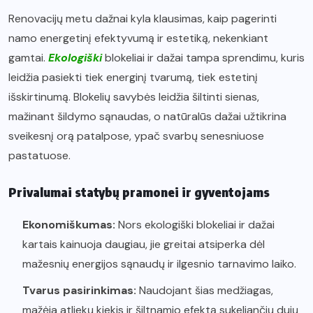
Renovacijų metu dažnai kyla klausimas, kaip pagerinti
namo energetinį efektyvumą ir estetiką, nekenkiant
gamtai.
Ekologiški
blokeliai ir dažai tampa sprendimu, kuris
leidžia pasiekti tiek energinį tvarumą, tiek estetinį
išskirtinumą. Blokelių savybės leidžia šiltinti sienas,
mažinant šildymo sąnaudas, o natūralūs dažai užtikrina
sveikesnį orą patalpose, ypač svarbų senesniuose
pastatuose.
Privalumai statybų pramonei ir gyventojams
Ekonomiškumas:
Nors ekologiški blokeliai ir dažai
kartais kainuoja daugiau, jie greitai atsiperka dėl
mažesnių energijos sąnaudų ir ilgesnio tarnavimo laiko.
Tvarus pasirinkimas:
Naudojant šias medžiagas,
mažėja atliekų kiekis ir šiltnamio efektą sukeliančių dujų