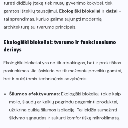
turėti didžiulę įtaką tiek mūsų gyvenimo kokybei, tiek
gamtos išteklių tausojimui.
Ekologiški blokeliai ir dažai
–
tai sprendimas, kuriuo galima sujungti modernią
architektūrą su tvarumo principais.
Ekologiški blokeliai: tvarumo ir funkcionalumo
derinys
Ekologiški blokeliai yra ne tik atsakingas, bet ir praktiškas
pasirinkimas. Jie išsiskiria ne tik mažesniu poveikiu gamtai,
bet ir aukštomis techninėmis savybėmis:
Šilumos efektyvumas:
Ekologiški blokeliai, tokie kaip
molio, šiaudų ar kalkių pagrindu pagaminti produktai,
užtikrina puikią šilumos izoliaciją. Tai leidžia sumažinti
šildymo sąnaudas ir sukurti komfortišką mikroklimatą.