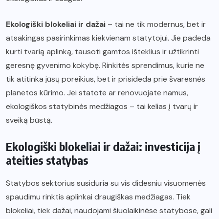
Ekologiški blokeliai ir dažai
– tai ne tik modernus, bet ir
atsakingas pasirinkimas kiekvienam statytojui. Jie padeda
kurti tvarią aplinką, tausoti gamtos išteklius ir užtikrinti
geresnę gyvenimo kokybę. Rinkitės sprendimus, kurie ne
tik atitinka jūsų poreikius, bet ir prisideda prie švaresnės
planetos kūrimo. Jei statote ar renovuojate namus,
ekologiškos statybinės medžiagos – tai kelias į tvarų ir
sveiką būstą.
Ekologiški blokeliai ir dažai: investicija į
ateities statybas
Statybos sektorius susiduria su vis didesniu visuomenės
spaudimu rinktis aplinkai draugiškas medžiagas. Tiek
blokeliai, tiek dažai, naudojami šiuolaikinėse statybose, gali