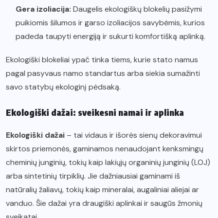
Gera izoliacija:
Daugelis ekologiškų blokelių pasižymi
puikiomis šilumos ir garso izoliacijos savybėmis, kurios
padeda taupyti energiją ir sukurti komfortišką aplinką.
Ekologiški blokeliai ypač tinka tiems, kurie stato namus
pagal pasyvaus namo standartus arba siekia sumažinti
savo statybų ekologinį pėdsaką.
Ekologiški dažai: sveikesni namai ir aplinka
Ekologiški dažai
– tai vidaus ir išorės sienų dekoravimui
skirtos priemonės, gaminamos nenaudojant kenksmingų
cheminių junginių, tokių kaip lakiųjų organinių junginių (LOJ)
arba sintetinių tirpiklių. Jie dažniausiai gaminami iš
natūralių žaliavų, tokių kaip mineralai, augaliniai aliejai ar
vanduo. Šie dažai yra draugiški aplinkai ir saugūs žmonių
sveikatai.