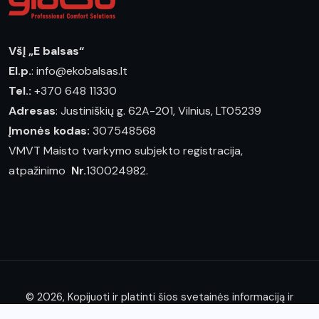
VšĮ „E balsas“
El.p.
: info@ekobalsas.lt
Tel.:
+370 648 11330
Adresas
: Justiniškių g. 62A-201, Vilnius, LT05239
Įmonės kodas:
307548568
VMVT Maisto tvarkymo subjekto registracija,
atpažinimo
Nr.
130024982.
© 2026, Kopijuoti ir platinti šios svetainės informaciją ir
straipsnius leidžiama tik nurodžius "E balsas" nuosavybės