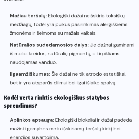
Mažiau teršalų:
Ekologiški dažai neišskiria toksiškų
medžiagų, todėl yra puikus pasirinkimas alergiškiems
žmonėms ir šeimoms su mažais vaikais.
Natūralios sudedamosios dalys:
Jie dažnai gaminami
iš molio, kreidos, natūralių pigmentų, o tirpikliams
naudojamas vanduo.
Ilgaamžiškumas:
Šie dažai ne tik atrodo estetiškai,
bet ir yra atsparūs dilimui bei ilgai išlaiko spalvą.
Kodėl verta rinktis ekologiškus statybos
sprendimus?
Aplinkos apsauga:
Ekologiški blokeliai ir dažai padeda
mažinti gamybos metu išskiriamų teršalų kiekį bei
energijos suvartojimą.