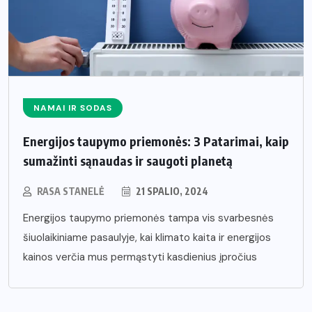
NAMAI IR SODAS
Energijos taupymo priemonės: 3 Patarimai, kaip
sumažinti sąnaudas ir saugoti planetą
RASA STANELĖ
21 SPALIO, 2024
Energijos taupymo priemonės tampa vis svarbesnės
šiuolaikiniame pasaulyje, kai klimato kaita ir energijos
kainos verčia mus permąstyti kasdienius įpročius