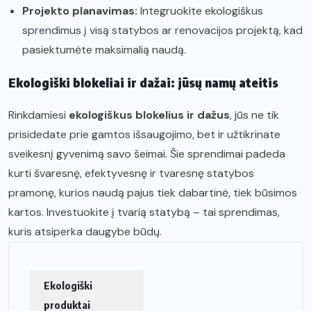
Projekto planavimas:
Integruokite ekologiškus
sprendimus į visą statybos ar renovacijos projektą, kad
pasiektumėte maksimalią naudą.
Ekologiški blokeliai ir dažai: jūsų namų ateitis
Rinkdamiesi
ekologiškus blokelius ir dažus
, jūs ne tik
prisidedate prie gamtos išsaugojimo, bet ir užtikrinate
sveikesnį gyvenimą savo šeimai. Šie sprendimai padeda
kurti švaresnę, efektyvesnę ir tvaresnę statybos
pramonę, kurios naudą pajus tiek dabartinė, tiek būsimos
kartos. Investuokite į tvarią statybą – tai sprendimas,
kuris atsiperka daugybe būdų.
Ekologiški
produktai