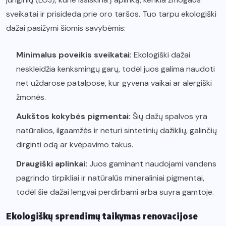
sveikatai ir prisideda prie oro taršos. Tuo tarpu ekologiški
dažai pasižymi šiomis savybėmis:
Minimalus poveikis sveikatai:
Ekologiški dažai
neskleidžia kenksmingų garų, todėl juos galima naudoti
net uždarose patalpose, kur gyvena vaikai ar alergiški
žmonės.
Aukštos kokybės pigmentai:
Šių dažų spalvos yra
natūralios, ilgaamžės ir neturi sintetinių dažiklių, galinčių
dirginti odą ar kvėpavimo takus.
Draugiški aplinkai:
Juos gaminant naudojami vandens
pagrindo tirpikliai ir natūralūs mineraliniai pigmentai,
todėl šie dažai lengvai perdirbami arba suyra gamtoje.
Ekologiškų sprendimų taikymas renovacijose