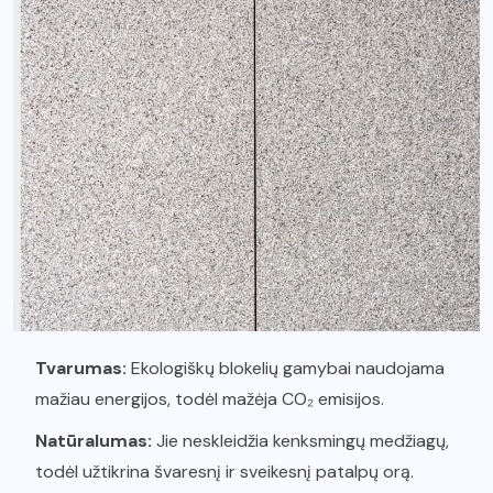
Tvarumas:
Ekologiškų blokelių gamybai naudojama
mažiau energijos, todėl mažėja CO₂ emisijos.
Natūralumas:
Jie neskleidžia kenksmingų medžiagų,
todėl užtikrina švaresnį ir sveikesnį patalpų orą.