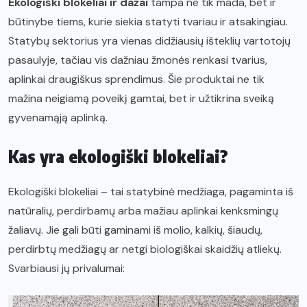
Ekologiški blokeliai ir dažai
tampa ne tik mada, bet ir
būtinybe tiems, kurie siekia statyti tvariau ir atsakingiau.
Statybų sektorius yra vienas didžiausių išteklių vartotojų
pasaulyje, tačiau vis dažniau žmonės renkasi tvarius,
aplinkai draugiškus sprendimus. Šie produktai ne tik
mažina neigiamą poveikį gamtai, bet ir užtikrina sveiką
gyvenamąją aplinką.
Kas yra ekologiški blokeliai?
Ekologiški blokeliai – tai statybinė medžiaga, pagaminta iš
natūralių, perdirbamų arba mažiau aplinkai kenksmingų
žaliavų. Jie gali būti gaminami iš molio, kalkių, šiaudų,
perdirbtų medžiagų ar netgi biologiškai skaidžių atliekų.
Svarbiausi jų privalumai: