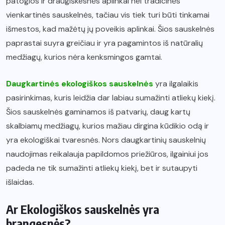
patogios ir draugiškesnės aplinkai nei tradicinės
vienkartinės sauskelnės, tačiau vis tiek turi būti tinkamai
išmestos, kad mažėtų jų poveikis aplinkai. Šios sauskelnės
paprastai suyra greičiau ir yra pagamintos iš natūralių
medžiagų, kurios nėra kenksmingos gamtai.
Daugkartinės ekologiškos sauskelnės
yra ilgalaikis
pasirinkimas, kuris leidžia dar labiau sumažinti atliekų kiekį.
Šios sauskelnės gaminamos iš patvarių, daug kartų
skalbiamų medžiagų, kurios mažiau dirgina kūdikio odą ir
yra ekologiškai tvaresnės. Nors daugkartinių sauskelnių
naudojimas reikalauja papildomos priežiūros, ilgainiui jos
padeda ne tik sumažinti atliekų kiekį, bet ir sutaupyti
išlaidas.
Ar Ekologiškos sauskelnės yra
brangesnės?