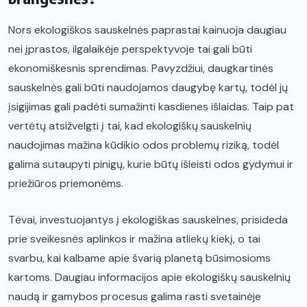
Nors ekologiškos sauskelnės paprastai kainuoja daugiau
nei įprastos, ilgalaikėje perspektyvoje tai gali būti
ekonomiškesnis sprendimas. Pavyzdžiui, daugkartinės
sauskelnės gali būti naudojamos daugybę kartų, todėl jų
įsigijimas gali padėti sumažinti kasdienes išlaidas. Taip pat
vertėtų atsižvelgti į tai, kad ekologiškų sauskelnių
naudojimas mažina kūdikio odos problemų riziką, todėl
galima sutaupyti pinigų, kurie būtų išleisti odos gydymui ir
priežiūros priemonėms.
Tėvai, investuojantys į ekologiškas sauskelnes, prisideda
prie sveikesnės aplinkos ir mažina atliekų kiekį, o tai
svarbu, kai kalbame apie švarią planetą būsimosioms
kartoms. Daugiau informacijos apie ekologiškų sauskelnių
naudą ir gamybos procesus galima rasti svetainėje