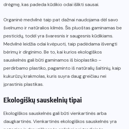
drėgmę, kas padeda kūdikio odai išlikti sausai.
Organinė medvilnė taip pat dažnai naudojama dėl savo
švelnumo ir natūralios kilmės. Šis pluoštas gaminamas be
pesticidų, todėl yra švaresnis ir saugesnis kūdikiams.
Medvilnė leidžia odai kvėpuoti, taip padėdama išvengti
bėrimų ir dirginimo. Be to, kai kurios ekologiškos
sauskelnės gali būti gaminamos iš bioplastiko –
perdirbamo plastiko, pagaminto iš natūralių šaltinių, kaip
kukurūzų krakmolas, kuris suyra daug greičiau nei
įprastinis plastikas.
Ekologiškų sauskelnių tipai
Ekologiškos sauskelnės gali būti vienkartinės arba
daugkartinės. Vienkartinės ekologiškos sauskelnės yra