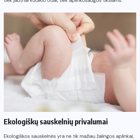
tiek jautriai kūdikio odai, tiek aplinkosaugos tikslams.
Ekologiškų sauskelnių privalumai
Ekologiškos sauskelnės yra ne tik mažiau žalingos aplinkai,