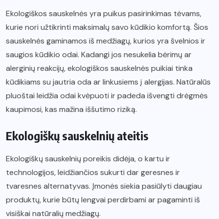
Ekologiškos sauskelnės yra puikus pasirinkimas tėvams,
kurie nori užtikrinti maksimalų savo kūdikio komfortą. Šios
sauskelnės gaminamos iš medžiagų, kurios yra švelnios ir
saugios kūdikio odai. Kadangi jos nesukelia bėrimų ar
alerginių reakcijų, ekologiškos sauskelnės puikiai tinka
kūdikiams su jautria oda ar linkusiems į alergijas. Natūralūs
pluoštai leidžia odai kvėpuoti ir padeda išvengti drėgmės
kaupimosi, kas mažina iššutimo riziką.
Ekologiškų sauskelnių ateitis
Ekologiškų sauskelnių poreikis didėja, o kartu ir
technologijos, leidžiančios sukurti dar geresnes ir
tvaresnes alternatyvas. Įmonės siekia pasiūlyti daugiau
produktų, kurie būtų lengvai perdirbami ar pagaminti iš
visiškai natūralių medžiagų.