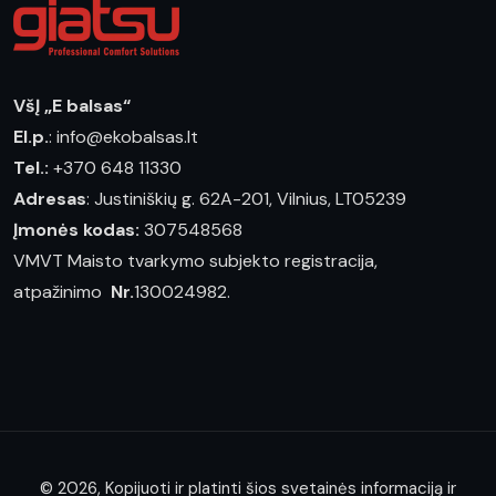
VšĮ „E balsas“
El.p.
: info@ekobalsas.lt
Tel.:
+370 648 11330
Adresas
: Justiniškių g. 62A-201, Vilnius, LT05239
Įmonės kodas:
307548568
VMVT Maisto tvarkymo subjekto registracija,
atpažinimo
Nr.
130024982.
© 2026, Kopijuoti ir platinti šios svetainės informaciją ir