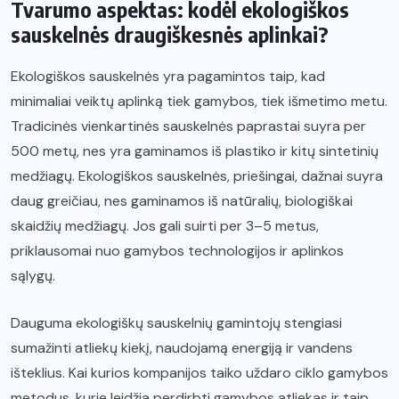
Tvarumo aspektas: kodėl ekologiškos
sauskelnės draugiškesnės aplinkai?
Ekologiškos sauskelnės yra pagamintos taip, kad
minimaliai veiktų aplinką tiek gamybos, tiek išmetimo metu.
Tradicinės vienkartinės sauskelnės paprastai suyra per
500 metų, nes yra gaminamos iš plastiko ir kitų sintetinių
medžiagų. Ekologiškos sauskelnės, priešingai, dažnai suyra
daug greičiau, nes gaminamos iš natūralių, biologiškai
skaidžių medžiagų. Jos gali suirti per 3–5 metus,
priklausomai nuo gamybos technologijos ir aplinkos
sąlygų.
Dauguma ekologiškų sauskelnių gamintojų stengiasi
sumažinti atliekų kiekį, naudojamą energiją ir vandens
išteklius. Kai kurios kompanijos taiko uždaro ciklo gamybos
metodus, kurie leidžia perdirbti gamybos atliekas ir taip