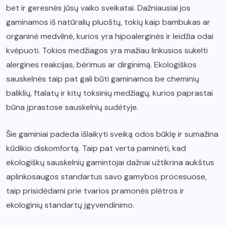
bet ir geresnės jūsų vaiko sveikatai. Dažniausiai jos
gaminamos iš natūralių pluoštų, tokių kaip bambukas ar
organinė medvilnė, kurios yra hipoalerginės ir leidžia odai
kvėpuoti. Tokios medžiagos yra mažiau linkusios sukelti
alergines reakcijas, bėrimus ar dirginimą. Ekologiškos
sauskelnės taip pat gali būti gaminamos be cheminių
baliklių, ftalatų ir kitų toksinių medžiagų, kurios paprastai
būna įprastose sauskelnių sudėtyje.
Šie gaminiai padeda išlaikyti sveiką odos būklę ir sumažina
kūdikio diskomfortą. Taip pat verta paminėti, kad
ekologiškų sauskelnių gamintojai dažnai užtikrina aukštus
aplinkosaugos standartus savo gamybos procesuose,
taip prisidėdami prie tvarios pramonės plėtros ir
ekologinių standartų įgyvendinimo.