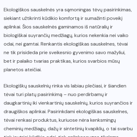
Ekologiškos sauskelnės yra sąmoningas tėvų pasirinkimas,
siekiant užtikrinti kūdikio komfortą ir sumažinti poveikį
aplinkai. Šios sauskelnės gaminamos iš natūralių ir
biologiškai suyrančių medžiagų, kurios nekenkia nei vaiko
odai, nei gamtai. Renkantis ekologiškas sauskelnes, tėvai
ne tik prisideda prie sveikesnio gyvenimo savo mažyliui,
bet ir palaiko tvarias praktikas, kurios svarbios mūsų
planetos ateičiai.
Ekologiškų sauskelnių rinka vis labiau plečiasi, ir šiandien
tėvai turi platų pasirinkimą – nuo perdirbamų ir
daugkartinių iki vienkartinių sauskelnių, kurios suyrančios ir
draugiškos aplinkai. Pasirinkdami ekologiškas sauskelnes,
tėvai renkasi produktus, kuriuose nėra kenksmingų
cheminių medžiagų, dažų ir sintetinių kvapiklių, o tai svarbu