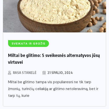
SVEIKATA IR GROŽIS
Miltai be glitimo: 5 sveikesnės alternatyvos jūsų
virtuvei
RASA STANELĖ
21 SPALIO, 2024
Miltai be glitimo tampa vis populiaresni ne tik tarp
žmonių, turinčių celiakiją ar glitimo netoleravimą, bet ir
tarp tų, kurie