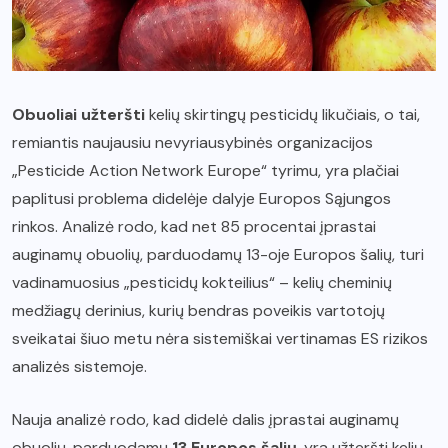
Obuoliai užteršti
kelių skirtingų pesticidų likučiais, o tai,
remiantis naujausiu nevyriausybinės organizacijos
„Pesticide Action Network Europe“ tyrimu, yra plačiai
paplitusi problema didelėje dalyje Europos Sąjungos
rinkos. Analizė rodo, kad net 85 procentai įprastai
auginamų obuolių, parduodamų 13-oje Europos šalių, turi
vadinamuosius „pesticidų kokteilius“ – kelių cheminių
medžiagų derinius, kurių bendras poveikis vartotojų
sveikatai šiuo metu nėra sistemiškai vertinamas ES rizikos
analizės sistemoje.
Nauja analizė rodo, kad didelė dalis įprastai auginamų
obuolių, parduodamų
13 Europos šalių
, yra užteršti kelių