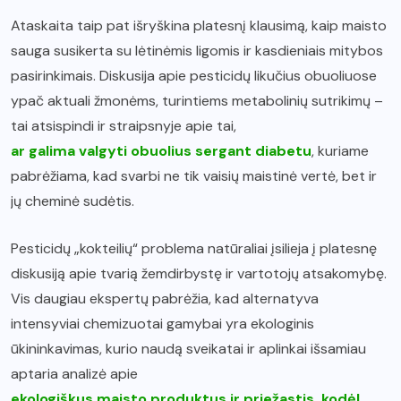
Ataskaita taip pat išryškina platesnį klausimą, kaip maisto
sauga susikerta su lėtinėmis ligomis ir kasdieniais mitybos
pasirinkimais. Diskusija apie pesticidų likučius obuoliuose
ypač aktuali žmonėms, turintiems metabolinių sutrikimų –
tai atsispindi ir straipsnyje apie tai,
ar galima valgyti obuolius sergant diabetu
, kuriame
pabrėžiama, kad svarbi ne tik vaisių maistinė vertė, bet ir
jų cheminė sudėtis.
Pesticidų „kokteilių“ problema natūraliai įsilieja į platesnę
diskusiją apie tvarią žemdirbystę ir vartotojų atsakomybę.
Vis daugiau ekspertų pabrėžia, kad alternatyva
intensyviai chemizuotai gamybai yra ekologinis
ūkininkavimas, kurio naudą sveikatai ir aplinkai išsamiau
aptaria analizė apie
ekologiškus maisto produktus ir priežastis, kodėl