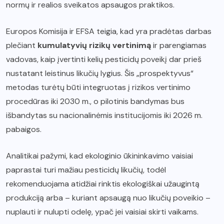
normų ir realios sveikatos apsaugos praktikos.
Europos Komisija ir EFSA teigia, kad yra pradėtas darbas
plečiant
kumulatyvių rizikų vertinimą
ir parengiamas
vadovas, kaip įvertinti kelių pesticidų poveikį dar prieš
nustatant leistinus likučių lygius. Šis „prospektyvus“
metodas turėtų būti integruotas į rizikos vertinimo
procedūras iki 2030 m., o pilotinis bandymas bus
išbandytas su nacionalinėmis institucijomis iki 2026 m.
pabaigos.
Analitikai pažymi, kad ekologinio ūkininkavimo vaisiai
paprastai turi mažiau pesticidų likučių, todėl
rekomenduojama atidžiai rinktis ekologiškai užaugintą
produkciją arba – kuriant apsaugą nuo likučių poveikio –
nuplauti ir nulupti odelę, ypač jei vaisiai skirti vaikams.