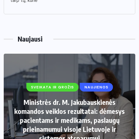
tarp tų, kurie
Naujausi
SVEIKATA IR GROŽIS
NAUJIENOS
Ministrės dr. M. Jakubauskienės
komandos veiklos rezultatai: dėmesys
pacientams ir medikams, paslaugų
prieinamumui visoje Lietuvoje ir
sistemos atsparumui