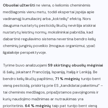
Obuoliai užteršti
ne viena, o keliomis cheminėmis
medžiagomis vienu metu, todėl ekspertai įspėja apie
vadinamąjį kumuliacinį arba „kokteilių“ efektą. Nors
dauguma nustatytų pesticidų likučių neviršija atskirai
nustatytų leistinų normų, mokslininkai pabrėžia, kad
dabartinė reguliavimo sistema nevertina bendro kelių
cheminių junginių poveikio žmogaus organizmui, ypač
ilgalaikėje perspektyvoje.
Tyrime buvo analizuojami
59 skirtingų obuolių mėginiai
iš šalių, įskaitant Prancūziją, Ispaniją, Italiją ir Lenkiją. Be
bendro kelių likučių paplitimo,
71 % mėginių
turėjo bent
vieną pesticidą, priskirtą prie ES „kandidatai pakeitimui“ –
tai cheminės medžiagos, pripažįstamos pavojingomis ir
kurių naudojimo mažinimas ar nutraukimas yra
prioritetinis.
64 % mėginių
taip pat turėjo bent vieną