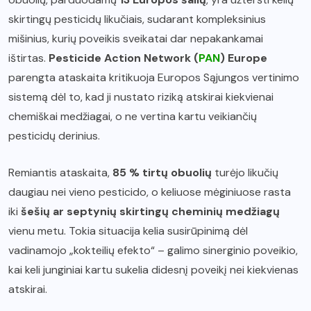
skirtingų pesticidų likučiais, sudarant kompleksinius
mišinius, kurių poveikis sveikatai dar nepakankamai
ištirtas.
Pesticide Action Network (
PAN
) Europe
parengta ataskaita kritikuoja Europos Sąjungos vertinimo
sistemą dėl to, kad ji nustato riziką atskirai kiekvienai
chemiškai medžiagai, o ne vertina kartu veikiančių
pesticidų derinius.
Remiantis ataskaita,
85 % tirtų obuolių
turėjo likučių
daugiau nei vieno pesticido, o keliuose mėginiuose rasta
iki
šešių ar septynių skirtingų cheminių medžiagų
vienu metu. Tokia situacija kelia susirūpinimą dėl
vadinamojo „kokteilių efekto“ – galimo sinerginio poveikio,
kai keli junginiai kartu sukelia didesnį poveikį nei kiekvienas
atskirai.