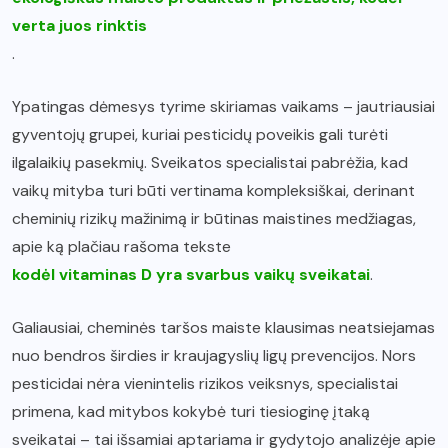
verta juos rinktis
.
Ypatingas dėmesys tyrime skiriamas vaikams – jautriausiai
gyventojų grupei, kuriai pesticidų poveikis gali turėti
ilgalaikių pasekmių. Sveikatos specialistai pabrėžia, kad
vaikų mityba turi būti vertinama kompleksiškai, derinant
cheminių rizikų mažinimą ir būtinas maistines medžiagas,
apie ką plačiau rašoma tekste
kodėl vitaminas D yra svarbus vaikų sveikatai
.
Galiausiai, cheminės taršos maiste klausimas neatsiejamas
nuo bendros širdies ir kraujagyslių ligų prevencijos. Nors
pesticidai nėra vienintelis rizikos veiksnys, specialistai
primena, kad mitybos kokybė turi tiesioginę įtaką
sveikatai – tai išsamiai aptariama ir gydytojo analizėje apie