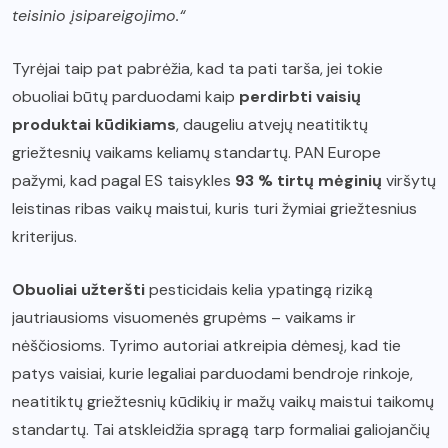
teisinio įsipareigojimo.“
Tyrėjai taip pat pabrėžia, kad ta pati tarša, jei tokie
obuoliai būtų parduodami kaip
perdirbti vaisių
produktai kūdikiams
, daugeliu atvejų neatitiktų
griežtesnių vaikams keliamų standartų. PAN Europe
pažymi, kad pagal ES taisykles
93 % tirtų mėginių
viršytų
leistinas ribas vaikų maistui, kuris turi žymiai griežtesnius
kriterijus.
Obuoliai užteršti
pesticidais kelia ypatingą riziką
jautriausioms visuomenės grupėms – vaikams ir
nėščiosioms. Tyrimo autoriai atkreipia dėmesį, kad tie
patys vaisiai, kurie legaliai parduodami bendroje rinkoje,
neatitiktų griežtesnių kūdikių ir mažų vaikų maistui taikomų
standartų. Tai atskleidžia spragą tarp formaliai galiojančių