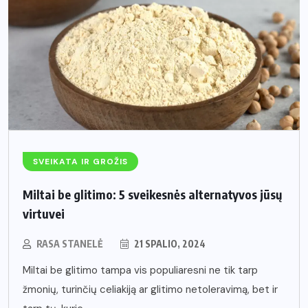
SVEIKATA IR GROŽIS
Miltai be glitimo: 5 sveikesnės alternatyvos jūsų
virtuvei
RASA STANELĖ
21 SPALIO, 2024
Miltai be glitimo tampa vis populiaresni ne tik tarp
žmonių, turinčių celiakiją ar glitimo netoleravimą, bet ir