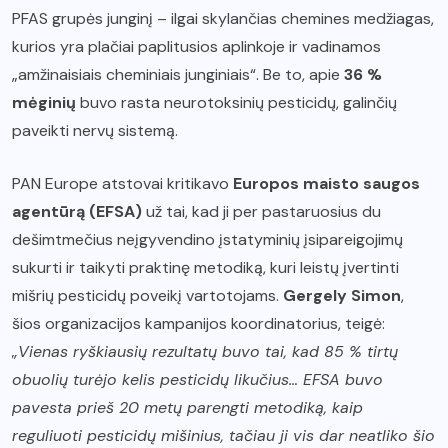
PFAS grupės junginį – ilgai skylančias chemines medžiagas,
kurios yra plačiai paplitusios aplinkoje ir vadinamos
„amžinaisiais cheminiais junginiais“. Be to, apie
36 %
mėginių
buvo rasta neurotoksinių pesticidų, galinčių
paveikti nervų sistemą.
PAN Europe atstovai kritikavo
Europos maisto saugos
agentūrą (EFSA)
už tai, kad ji per pastaruosius du
dešimtmečius neįgyvendino įstatyminių įsipareigojimų
sukurti ir taikyti praktinę metodiką, kuri leistų įvertinti
mišrių pesticidų poveikį vartotojams.
Gergely Simon
,
šios organizacijos kampanijos koordinatorius, teigė:
„Vienas ryškiausių rezultatų buvo tai, kad 85 % tirtų
obuolių turėjo kelis pesticidų likučius… EFSA buvo
pavesta prieš 20 metų parengti metodiką, kaip
reguliuoti pesticidų mišinius, tačiau ji vis dar neatliko šio