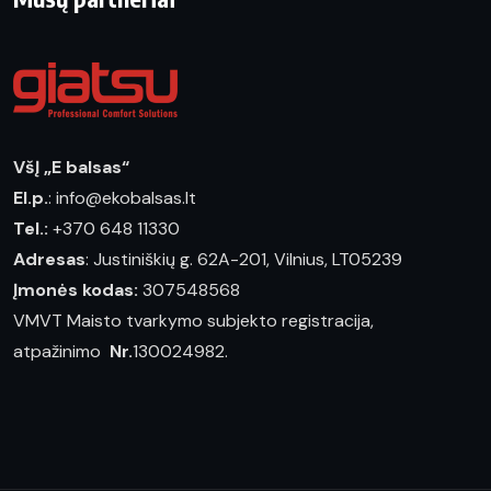
VšĮ „E balsas“
El.p.
: info@ekobalsas.lt
Tel.:
+370 648 11330
Adresas
: Justiniškių g. 62A-201, Vilnius, LT05239
Įmonės kodas:
307548568
VMVT Maisto tvarkymo subjekto registracija,
atpažinimo
Nr.
130024982.