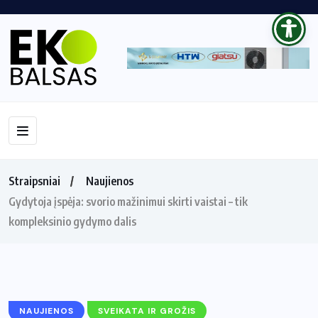
Straipsniai
Naujienos
Gydytoja įspėja: svorio mažinimui skirti vaistai – tik
kompleksinio gydymo dalis
NAUJIENOS
SVEIKATA IR GROŽIS