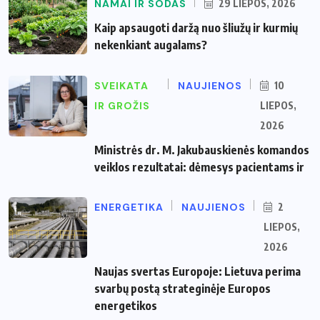
NAMAI IR SODAS
29 LIEPOS, 2026
Kaip apsaugoti daržą nuo šliužų ir kurmių
nekenkiant augalams?
SVEIKATA
NAUJIENOS
10
IR GROŽIS
LIEPOS,
2026
Ministrės dr. M. Jakubauskienės komandos
veiklos rezultatai: dėmesys pacientams ir
ENERGETIKA
NAUJIENOS
2
LIEPOS,
2026
Naujas svertas Europoje: Lietuva perima
svarbų postą strateginėje Europos
energetikos