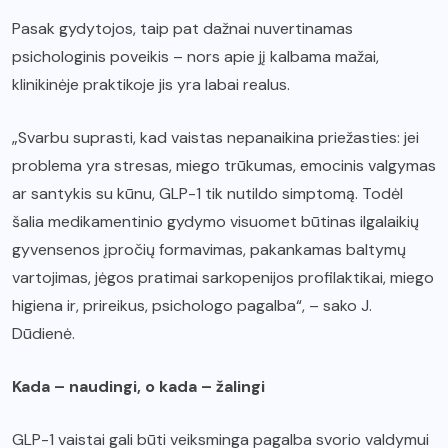
Pasak gydytojos, taip pat dažnai nuvertinamas
psichologinis poveikis – nors apie jį kalbama mažai,
klinikinėje praktikoje jis yra labai realus.
„Svarbu suprasti, kad vaistas nepanaikina priežasties: jei
problema yra stresas, miego trūkumas, emocinis valgymas
ar santykis su kūnu, GLP-1 tik nutildo simptomą. Todėl
šalia medikamentinio gydymo visuomet būtinas ilgalaikių
gyvensenos įpročių formavimas, pakankamas baltymų
vartojimas, jėgos pratimai sarkopenijos profilaktikai, miego
higiena ir, prireikus, psichologo pagalba“, – sako J.
Dūdienė.
Kada – naudingi, o kada – žalingi
GLP-1 vaistai gali būti veiksminga pagalba svorio valdymui