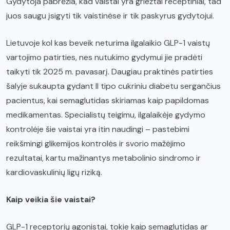
Gydytoja pabrėžia, kad vaistai yra griežtai receptiniai, tad
juos saugu įsigyti tik vaistinėse ir tik paskyrus gydytojui.
Lietuvoje kol kas beveik neturima ilgalaikio GLP-1 vaistų
vartojimo patirties, nes nutukimo gydymui jie pradėti
taikyti tik 2025 m. pavasarį. Daugiau praktinės patirties
šalyje sukaupta gydant II tipo cukriniu diabetu sergančius
pacientus, kai semaglutidas skiriamas kaip papildomas
medikamentas. Specialistų teigimu, ilgalaikėje gydymo
kontrolėje šie vaistai yra itin naudingi – pastebimi
reikšmingi glikemijos kontrolės ir svorio mažėjimo
rezultatai, kartu mažinantys metabolinio sindromo ir
kardiovaskulinių ligų riziką.
Kaip veikia šie vaistai?
GLP-1 receptorių agonistai, tokie kaip semaglutidas ar