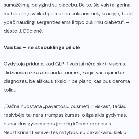
sumažėjimą, palyginti su placebu. Be to, šie vaistai gerina
metabolinę sveikatą ir mažina cukraus kiekį kraujyje, todėl
ypač naudingi sergantiesiems II tipo cukriniu diabetu“, –
dėsto J. Dūdienė.
Vaistas – ne stebuklinga piliulė
Gydytoja priduria, kad GLP-1 vaistai nėra skirti visiems.
Didžiausia rizika atsiranda tuomet, kai jie vartojami be
diagnozės, be aiškaus tikslo ir be plano, kas bus daroma
toliau.
„Dažna nuostata „pavartosiu pusmetį ir viskas“, tačiau
realybėje tai nėra trumpas kursas, o ilgalaikis gydymas,
nuoseklus gyvensenos įpročių kūrimo procesas.
Neužtikrinant visavertės mitybos, su pakankamu kiekiu