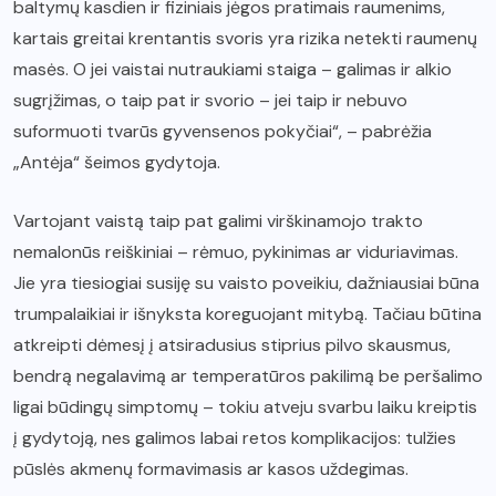
baltymų kasdien ir fiziniais jėgos pratimais raumenims,
kartais greitai krentantis svoris yra rizika netekti raumenų
masės. O jei vaistai nutraukiami staiga – galimas ir alkio
sugrįžimas, o taip pat ir svorio – jei taip ir nebuvo
suformuoti tvarūs gyvensenos pokyčiai“, – pabrėžia
„Antėja“ šeimos gydytoja.
Vartojant vaistą taip pat galimi virškinamojo trakto
nemalonūs reiškiniai – rėmuo, pykinimas ar viduriavimas.
Jie yra tiesiogiai susiję su vaisto poveikiu, dažniausiai būna
trumpalaikiai ir išnyksta koreguojant mitybą. Tačiau būtina
atkreipti dėmesį į atsiradusius stiprius pilvo skausmus,
bendrą negalavimą ar temperatūros pakilimą be peršalimo
ligai būdingų simptomų – tokiu atveju svarbu laiku kreiptis
į gydytoją, nes galimos labai retos komplikacijos: tulžies
pūslės akmenų formavimasis ar kasos uždegimas.