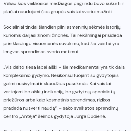
Vėliau šios veikliosios medžiagos pagrindu buvo sukurti ir
plačiai naudojami šios grupės vaistai svoriui mažinti.
Socialiniai tinklai šiandien pilni asmeninių sėkmės istorijų,
kuriomis dalijasi žinomi žmonės. Tai reikšmingai prisideda
prie klaidingo visuomenės suvokimo, kad šie vaistai yra
lengvas sprendimas svorio metimui.
„Vis dėlto tiesa labai aiški – šie medikamentai yra tik dalis
kompleksinio gydymo. Nesikonsultuojant su gydytojais
galimi nusivylimai ir skaudžios pasekmės. Kai vaistai
vartojami be aiškių indikacijų, be gydytojų specialistų
priežiūros arba kaip kosmetinis sprendimas, rizikos
pradeda nusverti naudą“, – sako sveikatos sprendimų
centro „Antėja“ šeimos gydytoja Jurga Dūdienė.