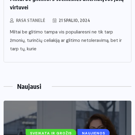
virtuvei
RASA STANELĖ
21 SPALIO, 2024
Miltai be glitimo tampa vis populiaresni ne tik tarp
žmonių, turinčių celiakiją ar glitimo netoleravimą, bet ir
tarp tų, kurie
Naujausi
SVEIKATA IR GROŽIS
NAUJIENOS