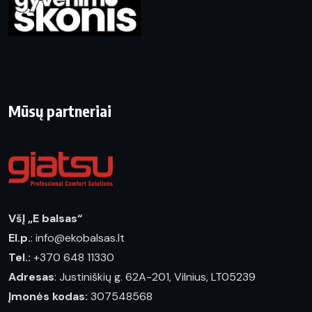
Mūsų partneriai
VšĮ „E balsas“
El.p.
: info@ekobalsas.lt
Tel.:
+370 648 11330
Adresas
: Justiniškių g. 62A-201, Vilnius, LT05239
Įmonės kodas:
307548568