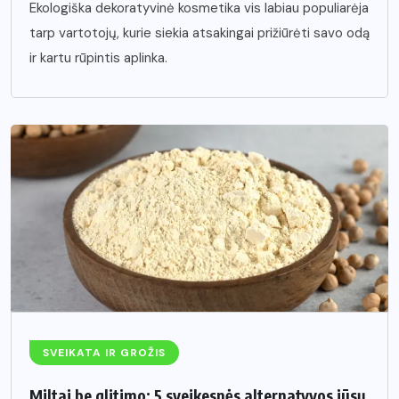
Ekologiška dekoratyvinė kosmetika vis labiau populiarėja
tarp vartotojų, kurie siekia atsakingai prižiūrėti savo odą
ir kartu rūpintis aplinka.
SVEIKATA IR GROŽIS
Miltai be glitimo: 5 sveikesnės alternatyvos jūsų