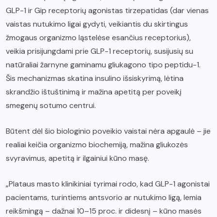
GLP-1 ir Gip receptorių agonistas tirzepatidas (dar vienas
vaistas nutukimo ligai gydyti, veikiantis du skirtingus
žmogaus organizmo ląstelėse esančius receptorius),
veikia prisijungdami prie GLP-1 receptorių, susijusių su
natūraliai žarnyne gaminamu gliukagono tipo peptidu-1.
Šis mechanizmas skatina insulino išsiskyrimą, lėtina
skrandžio ištuštinimą ir mažina apetitą per poveikį
smegenų sotumo centrui.
Būtent dėl šio biologinio poveikio vaistai nėra apgaulė – jie
realiai keičia organizmo biochemiją, mažina gliukozės
svyravimus, apetitą ir ilgainiui kūno masę.
„Plataus masto klinikiniai tyrimai rodo, kad GLP-1 agonistai
pacientams, turintiems antsvorio ar nutukimo ligą, lemia
reikšmingą – dažnai 10–15 proc. ir didesnį – kūno masės