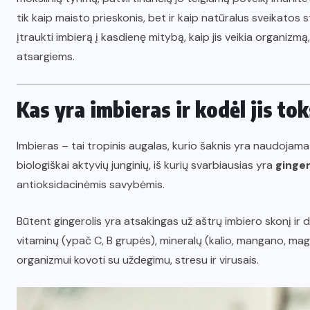
tik kaip maisto prieskonis, bet ir kaip natūralus sveikatos 
įtraukti imbierą į kasdienę mitybą, kaip jis veikia organizm
atsargiems.
Kas yra imbieras ir kodėl jis t
Imbieras – tai tropinis augalas, kurio šaknis yra naudojama 
biologiškai aktyvių junginių, iš kurių svarbiausias yra
ginger
antioksidacinėmis savybėmis.
Būtent gingerolis yra atsakingas už aštrų imbiero skonį ir da
vitaminų (ypač C, B grupės), mineralų (kalio, mangano, magnio
organizmui kovoti su uždegimu, stresu ir virusais.