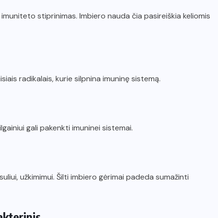
 imuniteto stiprinimas. Imbiero nauda čia pasireiškia keliomis
ais radikalais, kurie silpnina imuninę sistemą.
gainiui gali pakenkti imuninei sistemai.
liui, užkimimui. Šilti imbiero gėrimai padeda sumažinti
akterinis