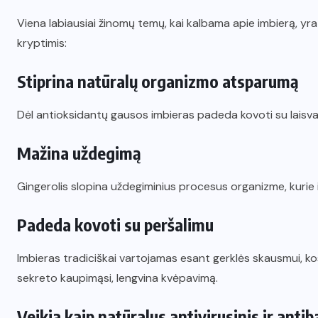
Viena labiausiai žinomų temų, kai kalbama apie imbierą, yra
kryptimis:
Stiprina natūralų organizmo atsparumą
Dėl antioksidantų gausos imbieras padeda kovoti su laisvaisi
Mažina uždegimą
Gingerolis slopina uždegiminius procesus organizme, kurie il
Padeda kovoti su peršalimu
Imbieras tradiciškai vartojamas esant gerklės skausmui, kosu
sekreto kaupimąsi, lengvina kvėpavimą.
Veikia kaip natūralus antivirusinis ir antib