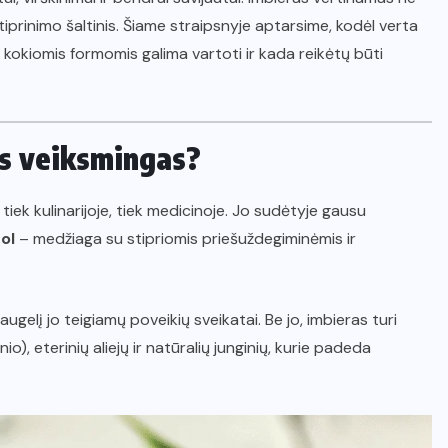
stiprinimo šaltinis. Šiame straipsnyje aptarsime, kodėl verta
ą, kokiomis formomis galima vartoti ir kada reikėtų būti
oks veiksmingas?
tiek kulinarijoje, tiek medicinoje. Jo sudėtyje gausu
ol
– medžiaga su stipriomis priešuždegiminėmis ir
ugelį jo teigiamų poveikių sveikatai. Be jo, imbieras turi
), eterinių aliejų ir natūralių junginių, kurie padeda