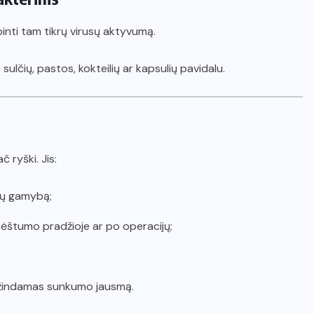
pinti tam tikrų virusų aktyvumą.
sulčių, pastos, kokteilių ar kapsulių pavidalu.
 ryški. Jis:
lčių gamybą;
nėštumo pradžioje ar po operacijų;
ažindamas sunkumo jausmą.