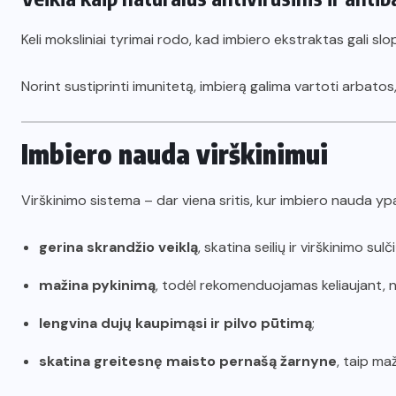
Keli moksliniai tyrimai rodo, kad imbiero ekstraktas gali slo
Norint sustiprinti imunitetą, imbierą galima vartoti arbatos, 
Imbiero nauda virškinimui
Virškinimo sistema – dar viena sritis, kur imbiero nauda ypač
gerina skrandžio veiklą
, skatina seilių ir virškinimo su
mažina pykinimą
, todėl rekomenduojamas keliaujant, 
lengvina dujų kaupimąsi ir pilvo pūtimą
;
skatina greitesnę maisto pernašą žarnyne
, taip m