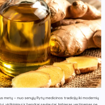
 metų – nuo senųjų Rytų medicinos tradicijų iki modernių
ui, virškinimui ir bendrai savijautai. Imbieras vertinamas ne