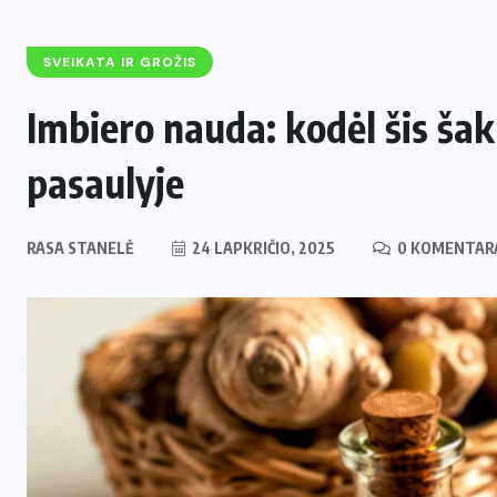
SVEIKATA IR GROŽIS
Imbiero nauda: kodėl šis ša
pasaulyje
RASA STANELĖ
24 LAPKRIČIO, 2025
0 KOMENTAR
ENERGETIKA
NAUJIENOS
,
Naujas svertas Europoje: Lietuva
perima svarbų postą strateginėje
i
Europos energetikos asociacijoje
2 LIEPOS, 2026