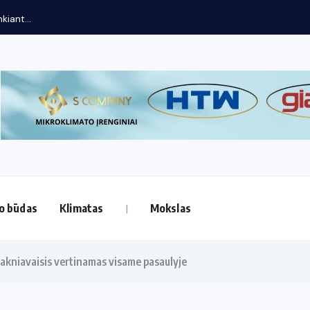
o būdas
Klimatas
Mokslas
 šakniavaisis vertinamas visame pasaulyje