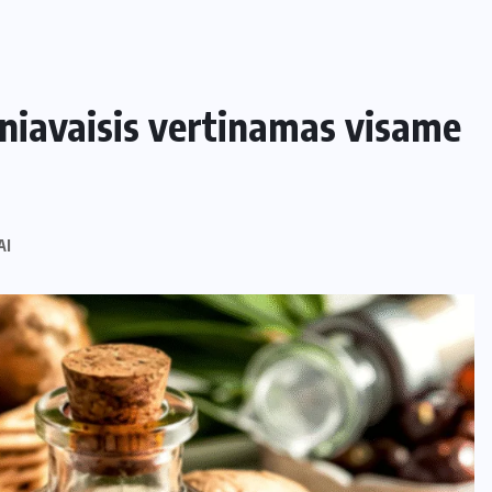
kniavaisis vertinamas visame
AI
NAMAI IR SODAS
Kaip apsaugoti daržą nuo šliužų ir
kurmių nekenkiant augalams?
29 LIEPOS, 2026