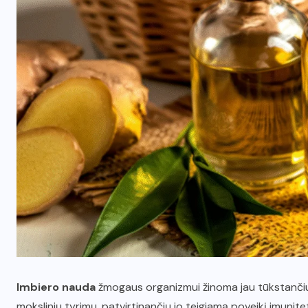
Imbiero nauda
žmogaus organizmui žinoma jau tūkstančius
mokslinių tyrimų, patvirtinančių jo teigiamą poveikį imunitet