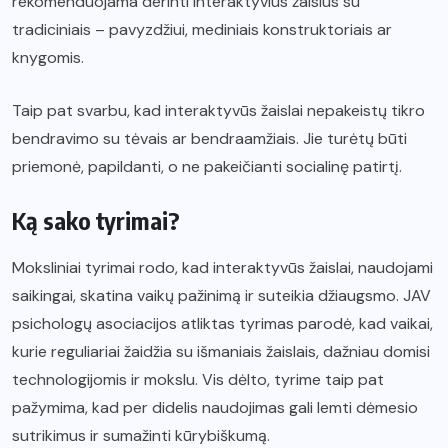
rekomenduojama derinti interaktyvius žaislus su
tradiciniais – pavyzdžiui, mediniais konstruktoriais ar
knygomis.
Taip pat svarbu, kad interaktyvūs žaislai nepakeistų tikro
bendravimo su tėvais ar bendraamžiais. Jie turėtų būti
priemonė, papildanti, o ne pakeičianti socialinę patirtį.
Ką sako tyrimai?
Moksliniai tyrimai rodo, kad interaktyvūs žaislai, naudojami
saikingai, skatina vaikų pažinimą ir suteikia džiaugsmo. JAV
psichologų asociacijos atliktas tyrimas parodė, kad vaikai,
kurie reguliariai žaidžia su išmaniais žaislais, dažniau domisi
technologijomis ir mokslu. Vis dėlto, tyrime taip pat
pažymima, kad per didelis naudojimas gali lemti dėmesio
sutrikimus ir sumažinti kūrybiškumą.