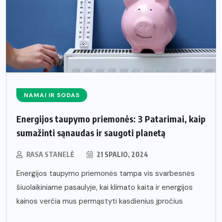
NAMAI IR SODAS
Energijos taupymo priemonės: 3 Patarimai, kaip
sumažinti sąnaudas ir saugoti planetą
RASA STANELĖ
21 SPALIO, 2024
Energijos taupymo priemonės tampa vis svarbesnės
šiuolaikiniame pasaulyje, kai klimato kaita ir energijos
kainos verčia mus permąstyti kasdienius įpročius