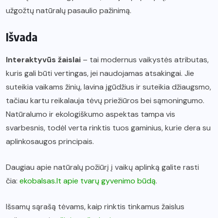
užgožtų natūralų pasaulio pažinimą.
Išvada
Interaktyvūs žaislai
– tai modernus vaikystės atributas,
kuris gali būti vertingas, jei naudojamas atsakingai. Jie
suteikia vaikams žinių, lavina įgūdžius ir suteikia džiaugsmo,
tačiau kartu reikalauja tėvų priežiūros bei sąmoningumo.
Natūralumo ir ekologiškumo aspektas tampa vis
svarbesnis, todėl verta rinktis tuos gaminius, kurie dera su
aplinkosaugos principais.
Daugiau apie natūralų požiūrį į vaikų aplinką galite rasti
čia:
ekobalsas.lt apie tvarų gyvenimo būdą
.
Išsamų sąrašą tėvams, kaip rinktis tinkamus žaislus