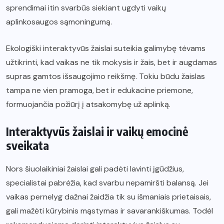
sprendimai itin svarbūs siekiant ugdyti vaikų
aplinkosaugos sąmoningumą.
Ekologiški interaktyvūs žaislai suteikia galimybę tėvams
užtikrinti, kad vaikas ne tik mokysis ir žais, bet ir augdamas
supras gamtos išsaugojimo reikšmę. Tokiu būdu žaislas
tampa ne vien pramoga, bet ir edukacine priemone,
formuojančia požiūrį į atsakomybę už aplinką.
Interaktyvūs žaislai ir vaikų emocinė
sveikata
Nors šiuolaikiniai žaislai gali padėti lavinti įgūdžius,
specialistai pabrėžia, kad svarbu nepamiršti balansą. Jei
vaikas pernelyg dažnai žaidžia tik su išmaniais prietaisais,
gali mažėti kūrybinis mąstymas ir savarankiškumas. Todėl