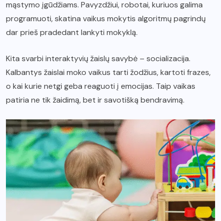
mąstymo įgūdžiams. Pavyzdžiui, robotai, kuriuos galima
programuoti, skatina vaikus mokytis algoritmų pagrindų
dar prieš pradedant lankyti mokyklą.
Kita svarbi interaktyvių žaislų savybė – socializacija.
Kalbantys žaislai moko vaikus tarti žodžius, kartoti frazes,
o kai kurie netgi geba reaguoti į emocijas. Taip vaikas
patiria ne tik žaidimą, bet ir savotišką bendravimą.