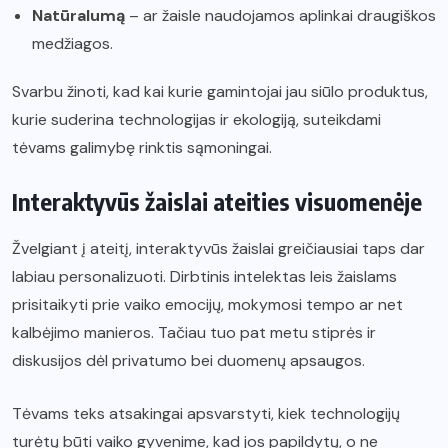
Natūralumą
– ar žaisle naudojamos aplinkai draugiškos
medžiagos.
Svarbu žinoti, kad kai kurie gamintojai jau siūlo produktus,
kurie suderina technologijas ir ekologiją, suteikdami
tėvams galimybę rinktis sąmoningai.
Interaktyvūs žaislai ateities visuomenėje
Žvelgiant į ateitį, interaktyvūs žaislai greičiausiai taps dar
labiau personalizuoti. Dirbtinis intelektas leis žaislams
prisitaikyti prie vaiko emocijų, mokymosi tempo ar net
kalbėjimo manieros. Tačiau tuo pat metu stiprės ir
diskusijos dėl privatumo bei duomenų apsaugos.
Tėvams teks atsakingai apsvarstyti, kiek technologijų
turėtų būti vaiko gyvenime, kad jos papildytų, o ne