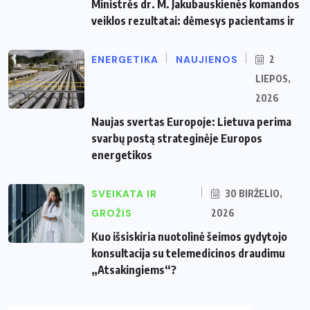
Ministrės dr. M. Jakubauskienės komandos
veiklos rezultatai: dėmesys pacientams ir
ENERGETIKA
NAUJIENOS
2
LIEPOS,
2026
Naujas svertas Europoje: Lietuva perima
svarbų postą strateginėje Europos
energetikos
SVEIKATA IR
30 BIRŽELIO,
GROŽIS
2026
Kuo išsiskiria nuotolinė šeimos gydytojo
konsultacija su telemedicinos draudimu
„Atsakingiems“?