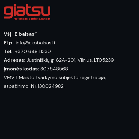
VšĮ „E balsas“
El.p.
: info@ekobalsas.lt
Tel.:
+370 648 11330
Adresas
: Justiniškių g. 62A-201, Vilnius, LT05239
Įmonės kodas:
307548568
VMVT Maisto tvarkymo subjekto registracija,
atpažinimo
Nr.
130024982.