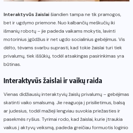
Interaktyvūs žaislai
šiandien tampa ne tik pramogos,
bet ir ugdymo priemone. Nuo kalbančių meškučių iki
išmanių robotų – jie padeda vaikams mokytis, lavinti
motorinius įgūdžius ir net ugdo socialinius gebėjimus. Vis
dėlto, tėvams svarbu suprasti, kad tokie žaislai turi tiek
privalumų, tiek iššūkių, todėl atsakingas pasirinkimas yra
būtinas.
Interaktyvūs žaislai ir vaikų raida
Vienas didžiausių interaktyvių žaislų privalumų – gebėjimas
skatinti vaiko smalsumą. Jie reaguoja į prisilietimus, balsą
ar judesius, todėl mažieji lengviau suvokia priežasties ir
pasekmės ryšius. Tyrimai rodo, kad žaislai, kurie įtraukia
vaikus į aktyvų veiksmą, padeda greičiau formuotis loginio