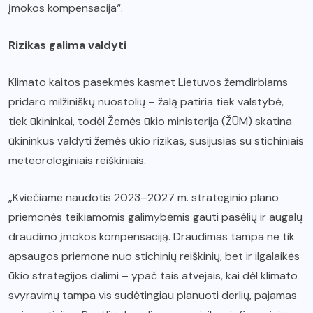
įmokos kompensacija“.
Rizikas galima valdyti
Klimato kaitos pasekmės kasmet Lietuvos žemdirbiams
pridaro milžiniškų nuostolių – žalą patiria tiek valstybė,
tiek ūkininkai, todėl Žemės ūkio ministerija (ŽŪM) skatina
ūkininkus valdyti žemės ūkio rizikas, susijusias su stichiniais
meteorologiniais reiškiniais.
„Kviečiame naudotis 2023–2027 m. strateginio plano
priemonės teikiamomis galimybėmis gauti pasėlių ir augalų
draudimo įmokos kompensaciją. Draudimas tampa ne tik
apsaugos priemone nuo stichinių reiškinių, bet ir ilgalaikės
ūkio strategijos dalimi – ypač tais atvejais, kai dėl klimato
svyravimų tampa vis sudėtingiau planuoti derlių, pajamas