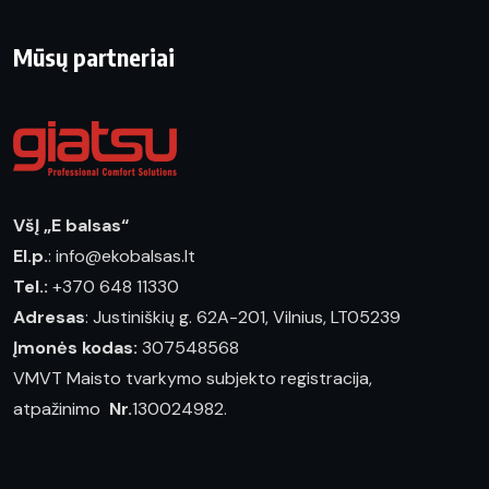
Mūsų partneriai
VšĮ „E balsas“
El.p.
: info@ekobalsas.lt
Tel.:
+370 648 11330
Adresas
: Justiniškių g. 62A-201, Vilnius, LT05239
Įmonės kodas:
307548568
VMVT Maisto tvarkymo subjekto registracija,
atpažinimo
Nr.
130024982.