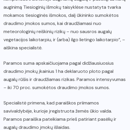
auginimą Tiesioginių išmokų taisyklėse nustatyta tvarka
mokamos tiesioginės išmokos, dalį ūkininko sumokėtos
draudimo įmokos sumos, kai draudžiamasi nuo
meteorologinių reiškinių rizikų – nuo sausros augalų
vegetacijos laikotarpiu, ir (arba) ilgo lietingo laikotarpio“, –
aiškina specialistė.
Paramos suma apskaičiuojama pagal didžiausiuosius
draudimo įmokų įkainius 1 ha deklaruoto ploto pagal
augalų rūšis ir draudžiamas rizikas. Paramos intensyvumas
– iki 70 proc. sumokėtos draudimo įmokos sumos.
Specialistė primena, kad paraiškos priimamos
savivaldybėje, kurioje įregistruota žemės ūkio valda.
Paramos paraiška pateikiama prieš patiriant pasėlių ir
augalų draudimo įmokų išlaidas.