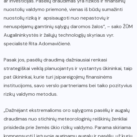
ar investicijas. Pasėlių draudimas yra rizikos ir finansinių
nuostolių valdymo priemonė, vienas iš būdų sumažinti
nuostolių riziką ir apsisaugoti nuo nepastovių ir
nenuspėjamų gamtinių sąlygų daromos žalos“, – sako ŽŪM
Augalininkystės ir žaliųjų technologijų skyriaus vyr.
specialistė Rita Adomavičienė.
Pasak jos, pasėlių draudimą dažniausiai renkasi
strategiškai veiklą planuojantys ir vystantys ūkininkai, taip
pat ūkininkai, kurie turi įsipareigojimų finansinėms
institucijoms, savo verslo partneriams bei taiko pozityvius
rizikų valdymo metodus.
„Dažnėjant ekstremalioms oro sąlygoms pasėlių ir augalų
draudimas nuo stichinių meteorologinių reiškinių ženkliai
prisideda prie žemės ūkio rizikų valdymo. Parama skiriama
kompensuoti Lietuvoje auginamų augalų ir pasėlių, už kurių