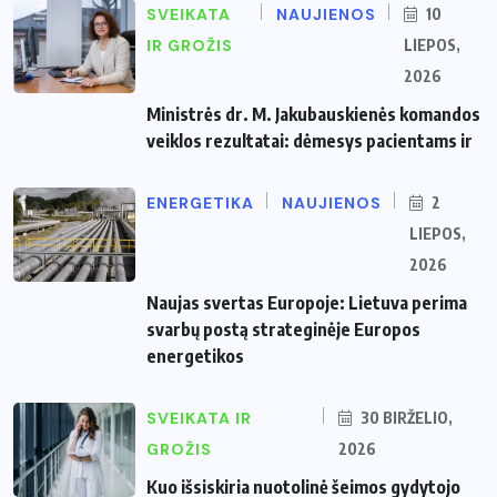
SVEIKATA
NAUJIENOS
10
IR GROŽIS
LIEPOS,
2026
Ministrės dr. M. Jakubauskienės komandos
veiklos rezultatai: dėmesys pacientams ir
ENERGETIKA
NAUJIENOS
2
LIEPOS,
2026
Naujas svertas Europoje: Lietuva perima
svarbų postą strateginėje Europos
energetikos
SVEIKATA IR
30 BIRŽELIO,
GROŽIS
2026
Kuo išsiskiria nuotolinė šeimos gydytojo