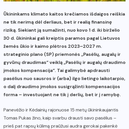
Ūkininkams klimato kaitos krečiamos išdaigos reiškia
ne tik nerimą dėl derliaus, bet ir realią finansinę
riziką. Siekiant ją sumažinti, nuo kovo 1 d. iki birželio
30 d. ūkininkai gali kreiptis paramos pagal Lietuvos
žemės ūkio ir kaimo plėtros 2023–2027 m.
strateginio plano (SP) priemonės „Pasėlių, augalų ir
gyvūnų draudimas“ veiklą „Pasėlių ir augalų draudimo
įmokos kompensacija“. Tai galimybė apdrausti
pasėlius nuo sausros ir (arba) ilgo lietingo laikotarpio,
o dalį draudimo įmokos susigrąžinti kompensacijos
forma – investuojant ne tik į derlių, bet ir į ramybę.
Panevėžio ir Kėdainių rajonuose 15 metų ūkininkaujantis
Tomas Pukas žino, kaip svarbu drausti savo pasėlius –
prieš pat rapsų kūlimą praūžusi audra gerokai pakenkė