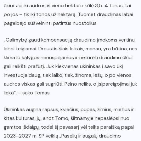
ūkiui. Jei iki audros iš vieno hektaro kūlė 3,5-4 tonas, tai
po jos – tik iki tonos už hektarą. Tuomet draudimas labai
pagelbėjo sušvelninti patirtus nuostolius.
„Galimybę gauti kompensaciją draudimo įmokoms vertinu
labai teigiamai. Draustis šiais laikais, manau, yra būtina, nes
klimato sąlygos nenuspėjamos ir neturėti draudimo ūkiui
gali reikšti pražūtį. Juk kiekvienas ūkininkas į savo ūkį
investuoja daug, tiek laiko, tiek, žinoma, lėšų, o po vienos
audros viskas gali sugriūti. Pelno neliks, o įsipareigojimai juk
lieka“, – sako Tomas.
Ūkininkas augina rapsus, kviečius, pupas, žirnius, miežius ir
kitas kultūras, jų, anot Tomo, šiltnamyje nepaslėpsi nuo
gamtos išdaigų, todėl šį pavasarį vėl teiks paraišką pagal
2023–2027 m. SP veiklą „Pasėlių ir augalų draudimo