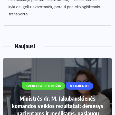
kyla daugeliui svarstančių pereiti prie ekologiškesnio
transporto.
Naujausi
SVEIKATA IR GROŽIS
NAUJIENOS
Ministrės dr. M. Jakubauskienės
komandos veiklos rezultatai: dėmesys
pacientams ir medikams, paslaugų