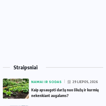
Straipsniai
NAMAI IR SODAS
29 LIEPOS, 2026
Kaip apsaugoti daržą nuo šliužų ir kurmių
nekenkiant augalams?