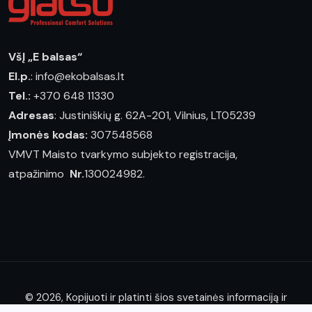
VšĮ „E balsas“
El.p.
: info@ekobalsas.lt
Tel.:
+370 648 11330
Adresas
: Justiniškių g. 62A-201, Vilnius, LT05239
Įmonės kodas:
307548568
VMVT Maisto tvarkymo subjekto registracija,
atpažinimo
Nr.
130024982.
© 2026, Kopijuoti ir platinti šios svetainės informaciją ir