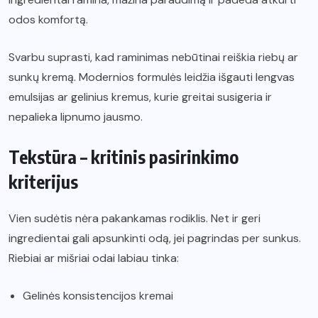
odos komfortą.
Svarbu suprasti, kad raminimas nebūtinai reiškia riebų ar
sunkų kremą. Modernios formulės leidžia išgauti lengvas
emulsijas ar gelinius kremus, kurie greitai susigeria ir
nepalieka lipnumo jausmo.
Tekstūra – kritinis pasirinkimo
kriterijus
Vien sudėtis nėra pakankamas rodiklis. Net ir geri
ingredientai gali apsunkinti odą, jei pagrindas per sunkus.
Riebiai ar mišriai odai labiau tinka:
Gelinės konsistencijos kremai