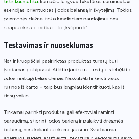
tirtir kosmetika
, kuri siūlo lengvos tekstūros serumus bei
esencijas, orientuotas į odos balansą ir švytėjimą. Tokios
priemonės dažnai tinka kasdieniam naudojimui, nes
neapsunkina ir leidžia odai „kvėpuoti“.
Testavimas ir nuoseklumas
Net ir kruopščiai pasirinktas produktas turėtų būti
įvedamas palaipsniui. Atlikite jautrumo testą ir stebėkite
odos reakciją kelias dienas. Neskubėkite keisti visos
rutinos iš karto – taip bus lengviau identifikuoti, kas iš
tiesų veikia.
Tinkamai parinkti produktai gali efektyviai raminti
paraudimą, stiprinti odos barjerą ir palaikyti drėgmės
balansą, nesukeliant sunkumo jausmo. Svarbiausia –
analizuoti sudėtį, atsižvelgti į tekstūrą ir vadovautis savo