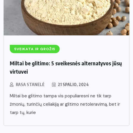
SVEIKATA IR GROŽIS
Miltai be glitimo: 5 sveikesnės alternatyvos jūsų
virtuvei
RASA STANELĖ
21 SPALIO, 2024
Miltai be glitimo tampa vis populiaresni ne tik tarp
žmonių, turinčių celiakiją ar glitimo netoleravimą, bet ir
tarp tų, kurie