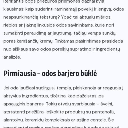
Renkantis odos priežiūros priemones dažnai kyla
klausimas: kaip suderinti raminamąjį poveikį ir lengvą, odos
neapsunkinančią tekstūrą? Ypač tai aktualu mišrios,
riebios ar į aknę linkusios odos savininkams, kurie nori
sumažinti paraudimą ar jautrumą, tačiau vengia sunkių,
poras kemšančių kremų. Tinkamas pasirinkimas prasideda
nuo aiškaus savo odos poreikių supratimo ir ingredientų
analizės.
Pirmiausia – odos barjero būklė
Jei oda jaučiasi sudirgusi, tempia, pleiskanoja ar reaguoja į
aktyvius ingredientus, tikėtina, kad pažeistas jos
apsauginis barjeras. Tokiu atveju svarbiausia – švelni,
atstatanti priežiūra. Ieškokite produktų su pantenoliu,
alantoinu, keramidų kompleksais ar azijine centele. Šie
ingredientai ramina, mažina paraudimą ir padeda atkurti