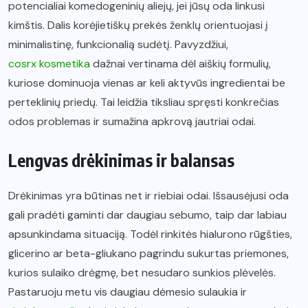
potencialiai komedogeninių aliejų, jei jūsų oda linkusi
kimštis. Dalis korėjietiškų prekės ženklų orientuojasi į
minimalistinę, funkcionalią sudėtį. Pavyzdžiui,
cosrx kosmetika
dažnai vertinama dėl aiškių formulių,
kuriose dominuoja vienas ar keli aktyvūs ingredientai be
perteklinių priedų. Tai leidžia tiksliau spręsti konkrečias
odos problemas ir sumažina apkrovą jautriai odai.
Lengvas drėkinimas ir balansas
Drėkinimas yra būtinas net ir riebiai odai. Išsausėjusi oda
gali pradėti gaminti dar daugiau sebumo, taip dar labiau
apsunkindama situaciją. Todėl rinkitės hialurono rūgšties,
glicerino ar beta-gliukano pagrindu sukurtas priemones,
kurios sulaiko drėgmę, bet nesudaro sunkios plėvelės.
Pastaruoju metu vis daugiau dėmesio sulaukia ir