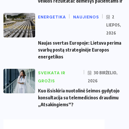
veiklos rezultatai: dėmesys pacientams ir
ENERGETIKA
NAUJIENOS
2
LIEPOS,
2026
Naujas svertas Europoje: Lietuva perima
svarbų postą strateginėje Europos
energetikos
SVEIKATA IR
30 BIRŽELIO,
GROŽIS
2026
Kuo išsiskiria nuotolinė šeimos gydytojo
konsultacija su telemedicinos draudimu
„Atsakingiems“?