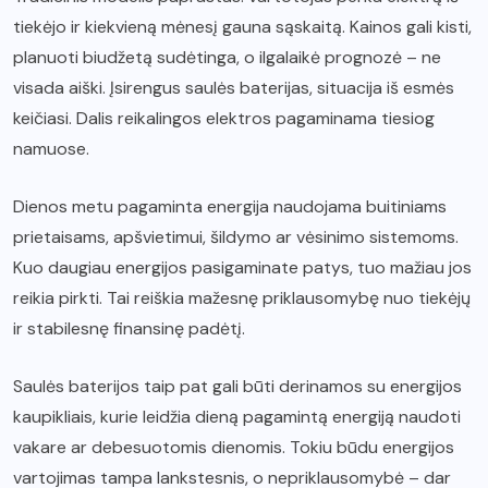
tiekėjo ir kiekvieną mėnesį gauna sąskaitą. Kainos gali kisti,
planuoti biudžetą sudėtinga, o ilgalaikė prognozė – ne
visada aiški. Įsirengus saulės baterijas, situacija iš esmės
keičiasi. Dalis reikalingos elektros pagaminama tiesiog
namuose.
Dienos metu pagaminta energija naudojama buitiniams
prietaisams, apšvietimui, šildymo ar vėsinimo sistemoms.
Kuo daugiau energijos pasigaminate patys, tuo mažiau jos
reikia pirkti. Tai reiškia mažesnę priklausomybę nuo tiekėjų
ir stabilesnę finansinę padėtį.
Saulės baterijos taip pat gali būti derinamos su energijos
kaupikliais, kurie leidžia dieną pagamintą energiją naudoti
vakare ar debesuotomis dienomis. Tokiu būdu energijos
vartojimas tampa lankstesnis, o nepriklausomybė – dar