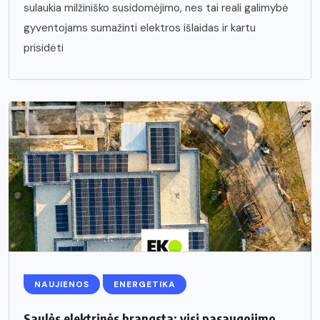
sulaukia milžiniško susidomėjimo, nes tai reali galimybė
gyventojams sumažinti elektros išlaidas ir kartu
prisidėti
NAUJIENOS
ENERGETIKA
Saulės elektrinės brangsta: visi pasaugojimo