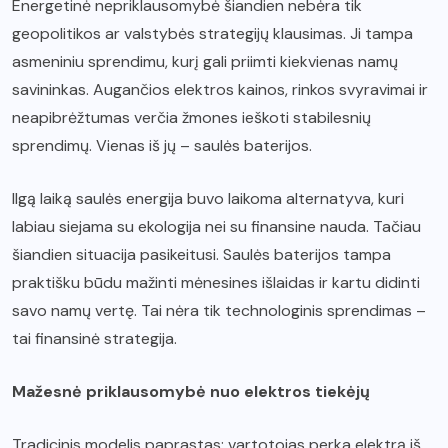
Energetinė nepriklausomybė šiandien nebėra tik
geopolitikos ar valstybės strategijų klausimas. Ji tampa
asmeniniu sprendimu, kurį gali priimti kiekvienas namų
savininkas. Augančios elektros kainos, rinkos svyravimai ir
neapibrėžtumas verčia žmones ieškoti stabilesnių
sprendimų. Vienas iš jų – saulės baterijos.
Ilgą laiką saulės energija buvo laikoma alternatyva, kuri
labiau siejama su ekologija nei su finansine nauda. Tačiau
šiandien situacija pasikeitusi. Saulės baterijos tampa
praktišku būdu mažinti mėnesines išlaidas ir kartu didinti
savo namų vertę. Tai nėra tik technologinis sprendimas –
tai finansinė strategija.
Mažesnė priklausomybė nuo elektros tiekėjų
Tradicinis modelis paprastas: vartotojas perka elektrą iš