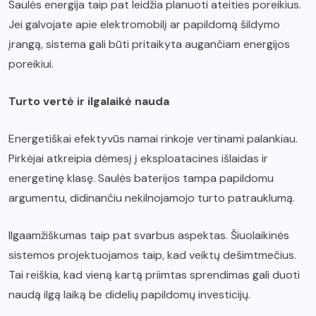
Saulės energija taip pat leidžia planuoti ateities poreikius.
Jei galvojate apie elektromobilį ar papildomą šildymo
įrangą, sistema gali būti pritaikyta augančiam energijos
poreikiui.
Turto vertė ir ilgalaikė nauda
Energetiškai efektyvūs namai rinkoje vertinami palankiau.
Pirkėjai atkreipia dėmesį į eksploatacines išlaidas ir
energetinę klasę. Saulės baterijos tampa papildomu
argumentu, didinančiu nekilnojamojo turto patrauklumą.
Ilgaamžiškumas taip pat svarbus aspektas. Šiuolaikinės
sistemos projektuojamos taip, kad veiktų dešimtmečius.
Tai reiškia, kad vieną kartą priimtas sprendimas gali duoti
naudą ilgą laiką be didelių papildomų investicijų.