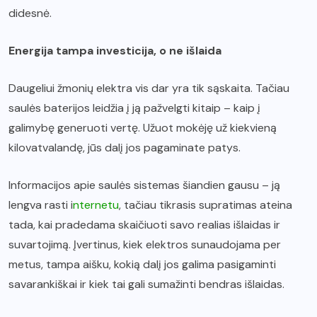
didesnė.
Energija tampa investicija, o ne išlaida
Daugeliui žmonių elektra vis dar yra tik sąskaita. Tačiau
saulės baterijos leidžia į ją pažvelgti kitaip – kaip į
galimybę generuoti vertę. Užuot mokėję už kiekvieną
kilovatvalandę, jūs dalį jos pagaminate patys.
Informacijos apie saulės sistemas šiandien gausu – ją
lengva rasti i
nternetu
, tačiau tikrasis supratimas ateina
tada, kai pradedama skaičiuoti savo realias išlaidas ir
suvartojimą. Įvertinus, kiek elektros sunaudojama per
metus, tampa aišku, kokią dalį jos galima pasigaminti
savarankiškai ir kiek tai gali sumažinti bendras išlaidas.