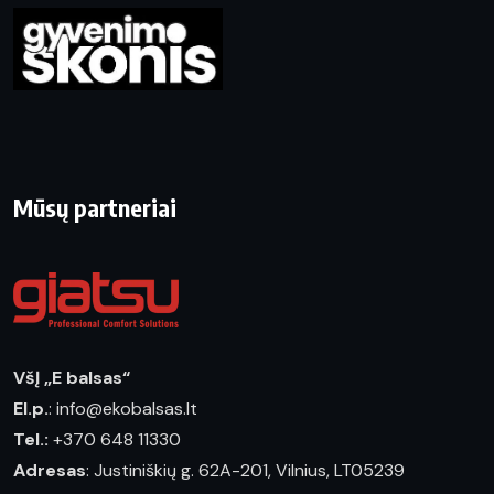
Mūsų partneriai
VšĮ „E balsas“
El.p.
: info@ekobalsas.lt
Tel.:
+370 648 11330
Adresas
: Justiniškių g. 62A-201, Vilnius, LT05239