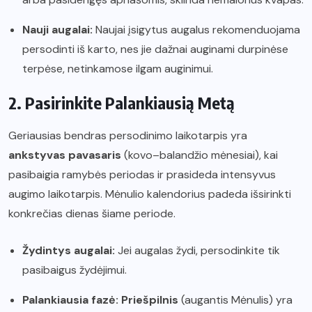
Nauji augalai:
Naujai įsigytus augalus rekomenduojama
persodinti iš karto, nes jie dažnai auginami durpinėse
terpėse, netinkamose ilgam auginimui.
2. Pasirinkite Palankiausią Metą
Geriausias bendras persodinimo laikotarpis yra
ankstyvas pavasaris
(kovo–balandžio mėnesiai), kai
pasibaigia ramybės periodas ir prasideda intensyvus
augimo laikotarpis. Mėnulio kalendorius padeda išsirinkti
konkrečias dienas šiame periode.
Žydintys augalai:
Jei augalas žydi, persodinkite tik
pasibaigus žydėjimui.
Palankiausia fazė:
Priešpilnis
(augantis Mėnulis) yra