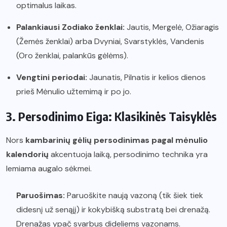
optimalus laikas.
Palankiausi Zodiako ženklai:
Jautis, Mergelė, Ožiaragis
(Žemės ženklai) arba Dvyniai, Svarstyklės, Vandenis
(Oro ženklai, palankūs gėlėms).
Vengtini periodai:
Jaunatis, Pilnatis ir kelios dienos
prieš Mėnulio užtemimą ir po jo.
3. Persodinimo Eiga: Klasikinės Taisyklės
Nors
kambarinių gėlių persodinimas pagal mėnulio
kalendorių
akcentuoja laiką, persodinimo technika yra
lemiama augalo sėkmei.
Paruošimas:
Paruoškite naują vazoną (tik šiek tiek
didesnį už senąjį) ir kokybišką substratą bei drenažą.
Drenažas ypač svarbus dideliems vazonams.