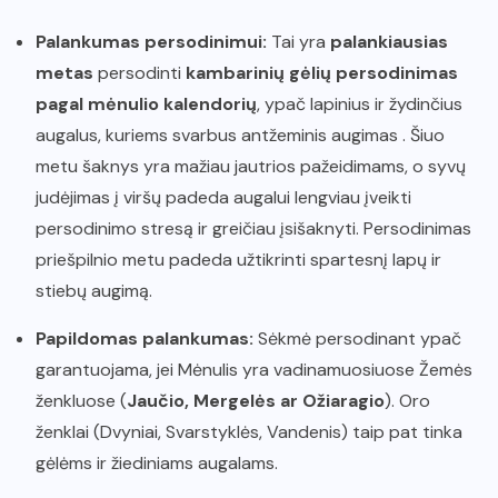
Palankumas persodinimui:
Tai yra
palankiausias
metas
persodinti
kambarinių gėlių persodinimas
pagal mėnulio kalendorių
, ypač lapinius ir žydinčius
augalus, kuriems svarbus antžeminis augimas . Šiuo
metu šaknys yra mažiau jautrios pažeidimams, o syvų
judėjimas į viršų padeda augalui lengviau įveikti
persodinimo stresą ir greičiau įsišaknyti. Persodinimas
priešpilnio metu padeda užtikrinti spartesnį lapų ir
stiebų augimą.
Papildomas palankumas:
Sėkmė persodinant ypač
garantuojama, jei Mėnulis yra vadinamuosiuose Žemės
ženkluose (
Jaučio, Mergelės ar Ožiaragio
). Oro
ženklai (Dvyniai, Svarstyklės, Vandenis) taip pat tinka
gėlėms ir žiediniams augalams.