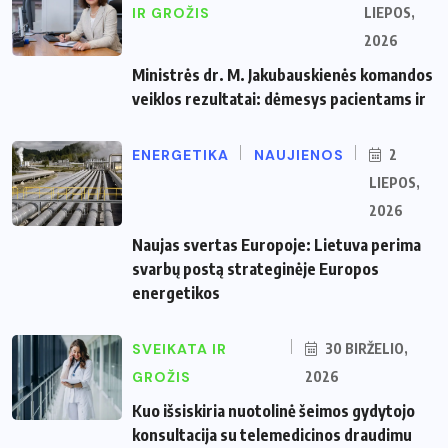
IR GROŽIS
LIEPOS,
2026
Ministrės dr. M. Jakubauskienės komandos
veiklos rezultatai: dėmesys pacientams ir
ENERGETIKA
NAUJIENOS
2
LIEPOS,
2026
Naujas svertas Europoje: Lietuva perima
svarbų postą strateginėje Europos
energetikos
SVEIKATA IR
30 BIRŽELIO,
GROŽIS
2026
Kuo išsiskiria nuotolinė šeimos gydytojo
konsultacija su telemedicinos draudimu