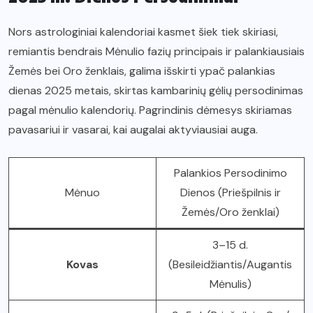
Nors astrologiniai kalendoriai kasmet šiek tiek skiriasi,
remiantis bendrais Mėnulio fazių principais ir palankiausiais
Žemės bei Oro ženklais, galima išskirti ypač palankias
dienas 2025 metais, skirtas kambarinių gėlių persodinimas
pagal mėnulio kalendorių. Pagrindinis dėmesys skiriamas
pavasariui ir vasarai, kai augalai aktyviausiai auga.
Palankios Persodinimo
Mėnuo
Dienos (Priešpilnis ir
Žemės/Oro ženklai)
3–15 d.
Kovas
(Besileidžiantis/Augantis
Mėnulis)