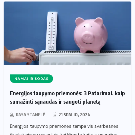
NAMAI IR SODAS
Energijos taupymo priemonės: 3 Patarimai, kaip
sumažinti sąnaudas ir saugoti planetą
RASA STANELĖ
21 SPALIO, 2024
Energijos taupymo priemonės tampa vis svarbesnės
šiuolaikiniame pasaulyje, kai klimato kaita ir energijos