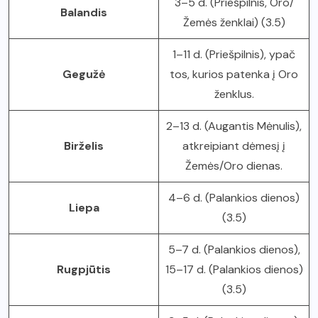
3–5 d. (Priešpilnis, Oro/
Balandis
Žemės ženklai) (3.5)
1–11 d. (Priešpilnis), ypač
Gegužė
tos, kurios patenka į Oro
ženklus.
2–13 d. (Augantis Mėnulis),
Birželis
atkreipiant dėmesį į
Žemės/Oro dienas.
4–6 d. (Palankios dienos)
Liepa
(3.5)
5–7 d. (Palankios dienos),
Rugpjūtis
15–17 d. (Palankios dienos)
(3.5)