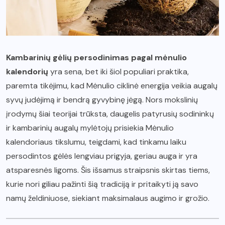
Kambarinių gėlių persodinimas pagal mėnulio
kalendorių
yra sena, bet iki šiol populiari praktika,
paremta tikėjimu, kad Mėnulio ciklinė energija veikia augalų
syvų judėjimą ir bendrą gyvybinę jėgą. Nors mokslinių
įrodymų šiai teorijai trūksta, daugelis patyrusių sodininkų
ir kambarinių augalų mylėtojų prisiekia Mėnulio
kalendoriaus tikslumu, teigdami, kad tinkamu laiku
persodintos gėlės lengviau prigyja, geriau auga ir yra
atsparesnės ligoms. Šis išsamus straipsnis skirtas tiems,
kurie nori giliau pažinti šią tradiciją ir pritaikyti ją savo
namų želdiniuose, siekiant maksimalaus augimo ir grožio.