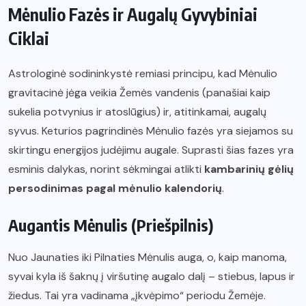
Mėnulio Fazės ir Augalų Gyvybiniai
Ciklai
Astrologinė sodininkystė remiasi principu, kad Mėnulio
gravitacinė jėga veikia Žemės vandenis (panašiai kaip
sukelia potvynius ir atoslūgius) ir, atitinkamai, augalų
syvus. Keturios pagrindinės Mėnulio fazės yra siejamos su
skirtingu energijos judėjimu augale. Suprasti šias fazes yra
esminis dalykas, norint sėkmingai atlikti
kambarinių gėlių
persodinimas pagal mėnulio kalendorių
.
Augantis Mėnulis (Priešpilnis)
Nuo Jaunaties iki Pilnaties Mėnulis auga, o, kaip manoma,
syvai kyla iš šaknų į viršutinę augalo dalį – stiebus, lapus ir
žiedus. Tai yra vadinama „įkvėpimo“ periodu Žemėje.