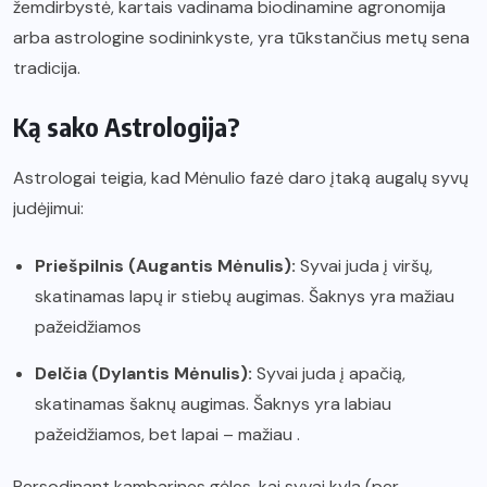
žemdirbystė, kartais vadinama biodinamine agronomija
arba astrologine sodininkyste, yra tūkstančius metų sena
tradicija.
Ką sako Astrologija?
Astrologai teigia, kad Mėnulio fazė daro įtaką augalų syvų
judėjimui:
Priešpilnis (Augantis Mėnulis):
Syvai juda į viršų,
skatinamas lapų ir stiebų augimas. Šaknys yra mažiau
pažeidžiamos
Delčia (Dylantis Mėnulis):
Syvai juda į apačią,
skatinamas šaknų augimas. Šaknys yra labiau
pažeidžiamos, bet lapai – mažiau .
Persodinant kambarines gėles, kai syvai kyla (per