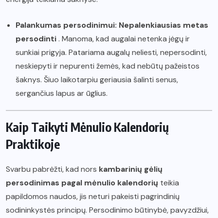
Palankumas persodinimui:
Nepalenkiausias metas
persodinti
. Manoma, kad augalai netenka jėgų ir
sunkiai prigyja. Patariama augalų neliesti, nepersodinti,
neskiepyti ir nepurenti žemės, kad nebūtų pažeistos
šaknys. Šiuo laikotarpiu geriausia šalinti senus,
sergančius lapus ar ūglius.
Kaip Taikyti Mėnulio Kalendorių
Praktikoje
Svarbu pabrėžti, kad nors
kambarinių gėlių
persodinimas pagal mėnulio kalendorių
teikia
papildomos naudos, jis neturi pakeisti pagrindinių
sodininkystės principų. Persodinimo būtinybė, pavyzdžiui,