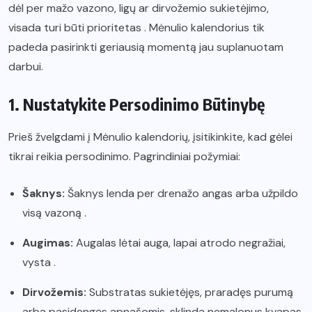
dėl per mažo vazono, ligų ar dirvožemio sukietėjimo,
visada turi būti prioritetas . Mėnulio kalendorius tik
padeda pasirinkti geriausią momentą jau suplanuotam
darbui.
1. Nustatykite Persodinimo Būtinybę
Prieš žvelgdami į Mėnulio kalendorių, įsitikinkite, kad gėlei
tikrai reikia persodinimo. Pagrindiniai požymiai:
Šaknys:
Šaknys lenda per drenažo angas arba užpildo
visą vazoną .
Augimas:
Augalas lėtai auga, lapai atrodo negražiai,
vysta .
Dirvožemis:
Substratas sukietėjęs, praradęs purumą
arba pasidengęs apnašomis, sklinda nemalonus kvapas.