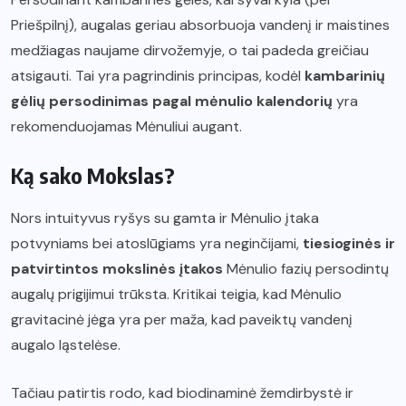
Priešpilnį), augalas geriau absorbuoja vandenį ir maistines
medžiagas naujame dirvožemyje, o tai padeda greičiau
atsigauti. Tai yra pagrindinis principas, kodėl
kambarinių
gėlių persodinimas pagal mėnulio kalendorių
yra
rekomenduojamas Mėnuliui augant.
Ką sako Mokslas?
Nors intuityvus ryšys su gamta ir Mėnulio įtaka
potvyniams bei atoslūgiams yra neginčijami,
tiesioginės ir
patvirtintos mokslinės įtakos
Mėnulio fazių persodintų
augalų prigijimui trūksta. Kritikai teigia, kad Mėnulio
gravitacinė jėga yra per maža, kad paveiktų vandenį
augalo ląstelėse.
Tačiau patirtis rodo, kad biodinaminė žemdirbystė ir