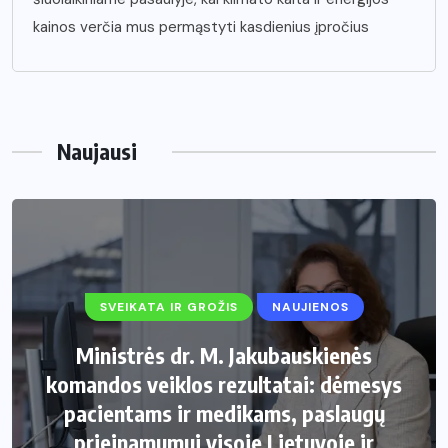
kainos verčia mus permąstyti kasdienius įpročius
Naujausi
SVEIKATA IR GROŽIS
NAUJIENOS
Ministrės dr. M. Jakubauskienės
komandos veiklos rezultatai: dėmesys
pacientams ir medikams, paslaugų
prieinamumui visoje Lietuvoje ir