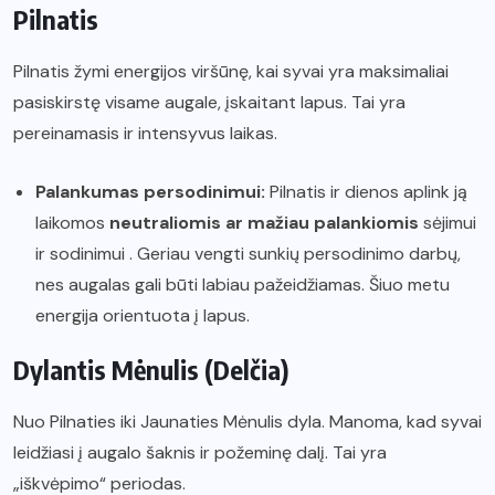
Pilnatis
Pilnatis žymi energijos viršūnę, kai syvai yra maksimaliai
pasiskirstę visame augale, įskaitant lapus. Tai yra
pereinamasis ir intensyvus laikas.
Palankumas persodinimui:
Pilnatis ir dienos aplink ją
laikomos
neutraliomis ar mažiau palankiomis
sėjimui
ir sodinimui . Geriau vengti sunkių persodinimo darbų,
nes augalas gali būti labiau pažeidžiamas. Šiuo metu
energija orientuota į lapus.
Dylantis Mėnulis (Delčia)
Nuo Pilnaties iki Jaunaties Mėnulis dyla. Manoma, kad syvai
leidžiasi į augalo šaknis ir požeminę dalį. Tai yra
„iškvėpimo“ periodas.