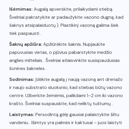
Išėmimas:
Augalą apverskite, prilaikydami stiebą.
Švelniai pakratykite ar padaužykite vazono dugną, kad
šaknys atsipalaiduotų ). Plastikinį vazoną galima šiek
tiek paspausti .
Šaknų apžiūra:
Apžiūrėkite šaknis. Nupjaukite
papuvusias vietas, o pjūvius pabarstykite medžio
anglies milteliais . Švelniai atlaisvinkite susispaudusias
šonines šakneles .
Sodinimas:
Įdėkite augalą į naują vazoną ant drenažo
ir naujo substrato sluoksnio, kad stiebas būtų vazono
centre. Užberkite žemėmis, palikdami 1–2 cm iki vazono
krašto. Švelniai suspauskite, kad neliktų tuštumų .
Laistymas:
Persodintą gėlę gausiai palaistykite šiltu
vandeniu . Išimtys yra palmės ir kaktusai – juos laistyti