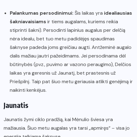
Palankumas persodinimui:
Šis laikas yra
idealiausias
šakniavaisiams
ir tiems augalams, kuriems reikia
stiprinti šakni). Persodinti lapinius augalus per delčią
nėra idealu, bet tuo metu padidėjęs spaudimas
šaknyse padeda joms greičiau augti. Antžeminė augalo
dalis mažiau jautri pažeidimams. Jei persodinama dėl
būtinybės (pvz., puvimo ar vazono peraugimo), Delčios
laikas yra geresnis už Jaunatį, bet prastesnis už
Priešpilnį. Taip pat šiuo metu geriausia atlikti genėjimą ir
naikinti kenkėjus.
Jaunatis
Jaunatis žymi ciklo pradžią, kai Mėnulio šviesa yra
mažiausia. Šiuo metu augalas yra tarsi „apmiręs“ – visa jo
energija telkiama šaknyse.