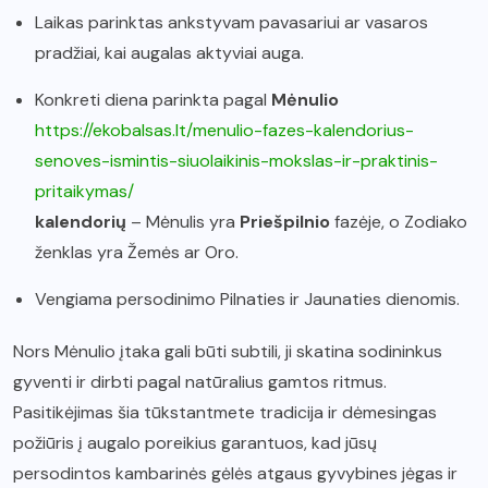
Laikas parinktas ankstyvam pavasariui ar vasaros
pradžiai, kai augalas aktyviai auga.
Konkreti diena parinkta pagal
Mėnulio
https://ekobalsas.lt/menulio-fazes-kalendorius-
senoves-ismintis-siuolaikinis-mokslas-ir-praktinis-
pritaikymas/
kalendorių
– Mėnulis yra
Priešpilnio
fazėje, o Zodiako
ženklas yra Žemės ar Oro.
Vengiama persodinimo Pilnaties ir Jaunaties dienomis.
Nors Mėnulio įtaka gali būti subtili, ji skatina sodininkus
gyventi ir dirbti pagal natūralius gamtos ritmus.
Pasitikėjimas šia tūkstantmete tradicija ir dėmesingas
požiūris į augalo poreikius garantuos, kad jūsų
persodintos kambarinės gėlės atgaus gyvybines jėgas ir