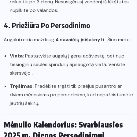
reikia tik po 3 dienų. Nesusigėrusį vandenį iš lėkštutės
nupilkite po valandos.
4. Priežiūra Po Persodinimo
Augalui reikia maždaug
4 savaičių įsišaknyti
. Šiuo metu:
Vieta:
Pastatykite augalą į gerai apšviestą, bet nuo
tiesioginių saulės spindulių apsaugotą vietą. Venkite
skersvėjo .
Tręšimas:
Pradėkite tręšti tik praėjus pusantro ar
dviem mėnesiams po persodinimo, kad nepažeistumėte
jautrių šaknų.
Mėnulio Kalendorius: Svarbiausios
2025 m. Dienos Persodinimui