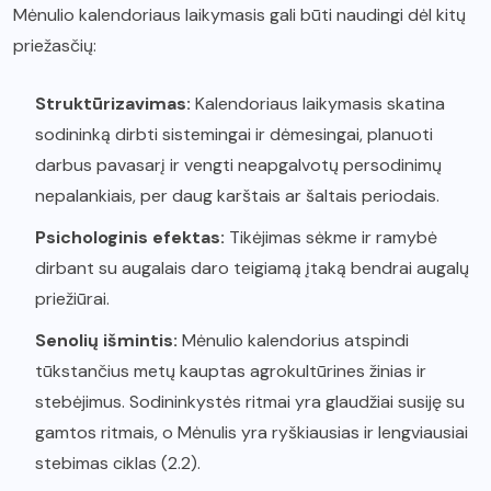
Mėnulio kalendoriaus laikymasis gali būti naudingi dėl kitų
priežasčių:
Struktūrizavimas:
Kalendoriaus laikymasis skatina
sodininką dirbti sistemingai ir dėmesingai, planuoti
darbus pavasarį ir vengti neapgalvotų persodinimų
nepalankiais, per daug karštais ar šaltais periodais.
Psichologinis efektas:
Tikėjimas sėkme ir ramybė
dirbant su augalais daro teigiamą įtaką bendrai augalų
priežiūrai.
Senolių išmintis:
Mėnulio kalendorius atspindi
tūkstančius metų kauptas agrokultūrines žinias ir
stebėjimus. Sodininkystės ritmai yra glaudžiai susiję su
gamtos ritmais, o Mėnulis yra ryškiausias ir lengviausiai
stebimas ciklas (2.2).