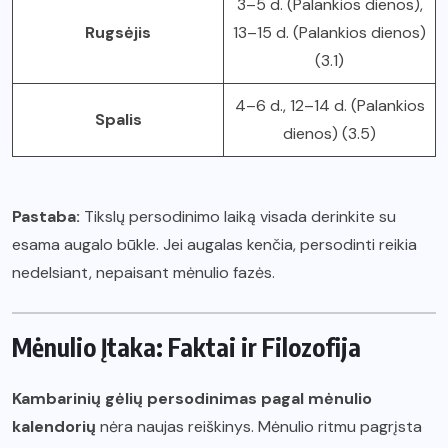
3–5 d. (Palankios dienos),
Rugsėjis
13–15 d. (Palankios dienos)
(3.1)
4–6 d., 12–14 d. (Palankios
Spalis
dienos) (3.5)
Pastaba:
Tikslų persodinimo laiką visada derinkite su
esama augalo būkle. Jei augalas kenčia, persodinti reikia
nedelsiant, nepaisant mėnulio fazės.
Mėnulio Įtaka: Faktai ir Filozofija
Kambarinių gėlių persodinimas pagal mėnulio
kalendorių
nėra naujas reiškinys. Mėnulio ritmu pagrįsta