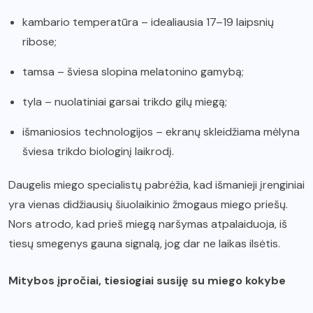
kambario temperatūra – idealiausia 17–19 laipsnių
ribose;
tamsa – šviesa slopina melatonino gamybą;
tyla – nuolatiniai garsai trikdo gilų miegą;
išmaniosios technologijos – ekranų skleidžiama mėlyna
šviesa trikdo biologinį laikrodį.
Daugelis miego specialistų pabrėžia, kad išmanieji įrenginiai
yra vienas didžiausių šiuolaikinio žmogaus miego priešų.
Nors atrodo, kad prieš miegą naršymas atpalaiduoja, iš
tiesų smegenys gauna signalą, jog dar ne laikas ilsėtis.
Mitybos įpročiai, tiesiogiai susiję su miego kokybe