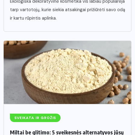
Ekologiška dekoratyvinė kosmetika vis labiau populiarėja
tarp vartotojų, kurie siekia atsakingai prižiūrėti savo odą
ir kartu rūpintis aplinka.
SVEIKATA IR GROŽIS
Miltai be glitimo: 5 sveikesnės alternatyvos jūsų