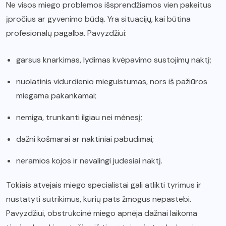
Ne visos miego problemos išsprendžiamos vien pakeitus
įpročius ar gyvenimo būdą. Yra situacijų, kai būtina
profesionalų pagalba. Pavyzdžiui:
garsus knarkimas, lydimas kvėpavimo sustojimų naktį;
nuolatinis vidurdienio mieguistumas, nors iš pažiūros
miegama pakankamai;
nemiga, trunkanti ilgiau nei mėnesį;
dažni košmarai ar naktiniai pabudimai;
neramios kojos ir nevalingi judesiai naktį.
Tokiais atvejais miego specialistai gali atlikti tyrimus ir
nustatyti sutrikimus, kurių pats žmogus nepastebi.
Pavyzdžiui, obstrukcinė miego apnėja dažnai laikoma