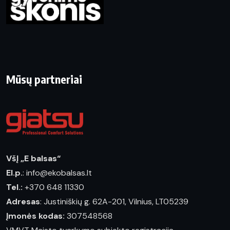
Mūsų partneriai
VšĮ „E balsas“
El.p.
: info@ekobalsas.lt
Tel.:
+370 648 11330
Adresas
: Justiniškių g. 62A-201, Vilnius, LT05239
Įmonės kodas:
307548568