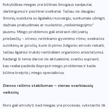
Kokybiškas miegas yra būtinas žmogaus savijautai,
darbingumui ir psichinei sveikatai. Tačiau vis daugiau
žmonių susiduria su ilgalaikiu nuovargiu, sunkumais užmigti,
dažnais prabudimais ar nuolatinio „neišsimiegojimo“
jausmu. Miego problemos gali atsirasti dėl įvairių
priežasčių – streso, netinkamo gyvenimo ritmo, sveikatos
sutrikimų ar įpročių, kurie iš pirmo žvilgsnio atrodo nekalti,
tačiau ilgainiui trukdo natūraliam organizmo atsistatymui.
Kadangi ši tema darosi vis aktualesnė, svarbu suprasti,
kas realiai padeda išspręsti miego problemas ir kada
būtina kreiptis į miego specialistus.
Dienos režimo stabilumas – vienas svarbiausių
veiksnių
Nors gali atrodyti, kad miegas yra procesas, vykstantis tik