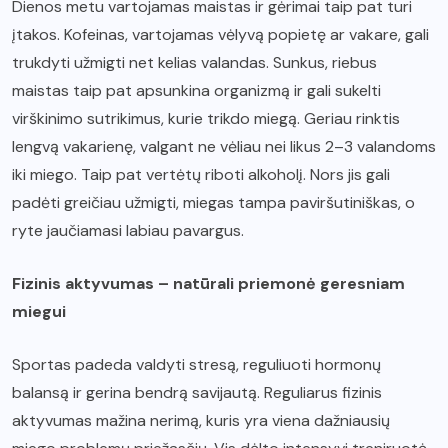
Dienos metu vartojamas maistas ir gėrimai taip pat turi
įtakos. Kofeinas, vartojamas vėlyvą popietę ar vakare, gali
trukdyti užmigti net kelias valandas. Sunkus, riebus
maistas taip pat apsunkina organizmą ir gali sukelti
virškinimo sutrikimus, kurie trikdo miegą. Geriau rinktis
lengvą vakarienę, valgant ne vėliau nei likus 2–3 valandoms
iki miego. Taip pat vertėtų riboti alkoholį. Nors jis gali
padėti greičiau užmigti, miegas tampa paviršutiniškas, o
ryte jaučiamasi labiau pavargus.
Fizinis aktyvumas – natūrali priemonė geresniam
miegui
Sportas padeda valdyti stresą, reguliuoti hormonų
balansą ir gerina bendrą savijautą. Reguliarus fizinis
aktyvumas mažina nerimą, kuris yra viena dažniausių