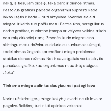
naktį, iš tiesų jam didelę įtaką daro ir dienos ritmas.
Pastovus grafikas padeda organizmui suprasti, kada
laikas ilsėtis ir kada – būti aktyviam. Svarbiausia eiti
miegoti ir keltis tuo pačiu metu. Pertraukos, nereguliarus
darbo grafikas, nuolatinė įtampa ar vėlyvos veiklos trikdo
natūralų cirkadinį ritmą. Žmonės, kurie miegoti eina
skirtingu metu, dažniau susiduria su sunkumais užmigti,
todėl pirmas žingsnis sprendžiant miego problemas –
stabilus dienos režimas. Net ir savaitgaliais verta laikytis
panašaus grafiko, kad organizmas nepatirtų staigaus
„šoko“.
Tinkama miego aplinka: daugiau nei patogi lova
Norint užtikrinti gerą miego kokybę, svarbi ne tik lova ar
pagalvė. Reikšmę turi ir kiti aplinkos veiksniai: