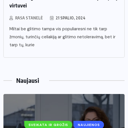
virtuvei
RASA STANELĖ
21 SPALIO, 2024
Miltai be glitimo tampa vis populiaresni ne tik tarp
žmonių, turinčių celiakiją ar glitimo netoleravimą, bet ir
tarp tų, kurie
Naujausi
SVEIKATA IR GROŽIS
NAUJIENOS