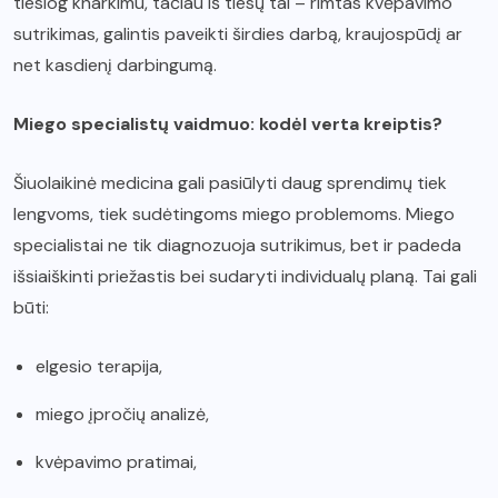
tiesiog knarkimu, tačiau iš tiesų tai – rimtas kvėpavimo
sutrikimas, galintis paveikti širdies darbą, kraujospūdį ar
net kasdienį darbingumą.
Miego specialistų vaidmuo: kodėl verta kreiptis?
Šiuolaikinė medicina gali pasiūlyti daug sprendimų tiek
lengvoms, tiek sudėtingoms miego problemoms. Miego
specialistai ne tik diagnozuoja sutrikimus, bet ir padeda
išsiaiškinti priežastis bei sudaryti individualų planą. Tai gali
būti:
elgesio terapija,
miego įpročių analizė,
kvėpavimo pratimai,