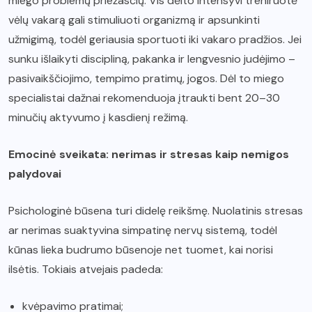
miego problemų priežasčių. Vis dėlto intensyvi treniruotė
vėlų vakarą gali stimuliuoti organizmą ir apsunkinti
užmigimą, todėl geriausia sportuoti iki vakaro pradžios. Jei
sunku išlaikyti discipliną, pakanka ir lengvesnio judėjimo –
pasivaikščiojimo, tempimo pratimų, jogos. Dėl to miego
specialistai dažnai rekomenduoja įtraukti bent 20–30
minučių aktyvumo į kasdienį režimą.
Emocinė sveikata: nerimas ir stresas kaip nemigos
palydovai
Psichologinė būsena turi didelę reikšmę. Nuolatinis stresas
ar nerimas suaktyvina simpatinę nervų sistemą, todėl
kūnas lieka budrumo būsenoje net tuomet, kai norisi
ilsėtis. Tokiais atvejais padeda:
kvėpavimo pratimai;