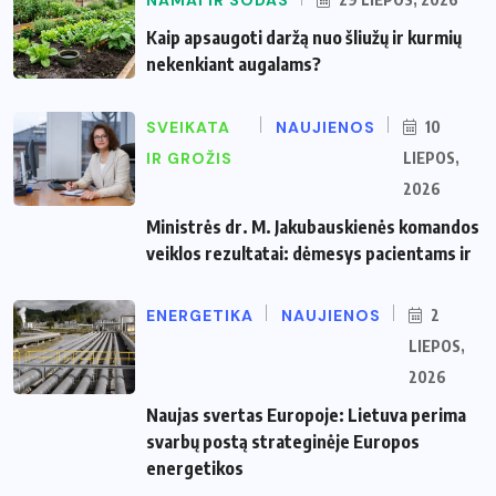
NAMAI IR SODAS
Kaip apsaugoti daržą nuo šliužų ir kurmių
nekenkiant augalams?
SVEIKATA
NAUJIENOS
10
IR GROŽIS
LIEPOS,
2026
Ministrės dr. M. Jakubauskienės komandos
veiklos rezultatai: dėmesys pacientams ir
ENERGETIKA
NAUJIENOS
2
LIEPOS,
2026
Naujas svertas Europoje: Lietuva perima
svarbų postą strateginėje Europos
energetikos