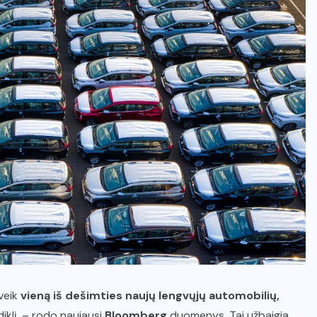
veik
vieną iš dešimties naujų lengvųjų automobilių,
diklį, – rodo naujausi
Bloomberg
duomenys. Tai užbaigia