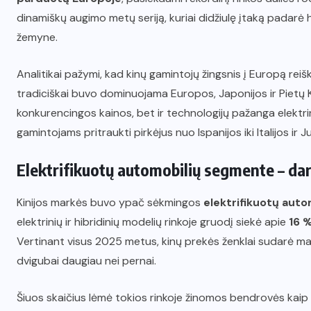
dinamiškų augimo metų seriją, kuriai didžiulę įtaką padarė h
žemyne.
Analitikai pažymi, kad kinų gamintojų žingsnis į Europą reiš
tradiciškai buvo dominuojama Europos, Japonijos ir Pietų K
konkurencingos kainos, bet ir technologijų pažanga elektri
gamintojams pritraukti pirkėjus nuo Ispanijos iki Italijos ir 
Elektrifikuotų automobilių segmente – dar
Kinijos markės buvo ypač sėkmingos
elektrifikuotų auto
elektrinių ir hibridinių modelių rinkoje gruodį siekė apie
16 
Vertinant visus 2025 metus, kinų prekės ženklai sudarė 
dvigubai daugiau nei pernai.
Šiuos skaičius lėmė tokios rinkoje žinomos bendrovės kaip