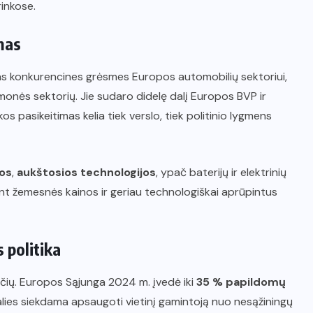
inkose.
mas
ias konkurencines grėsmes Europos automobilių sektoriui,
ramonės sektorių. Jie sudaro didelę dalį Europos BVP ir
os pasikeitimas kelia tiek verslo, tiek politinio lygmens
jos
,
aukštosios technologijos
, ypač baterijų ir elektrinių
nt žemesnės kainos ir geriau technologiškai aprūpintus
 politika
iūčių. Europos Sąjunga 2024 m. įvedė iki
35 % papildomų
lies siekdama apsaugoti vietinį gamintoją nuo nesąžiningų