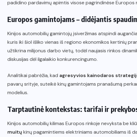
padidino pardavimų apimtis visose pagrindinėse Europos r
Europos gamintojams – didėjantis spaudi
Kinijos automobilių gamintojų įsiveržimas atspindi auganč
kuris iki šiol išliko vienas iš regiono ekonomikos kertinių p
užtikrina milijonus darbo vietų, todėl naujasis rinkos dinamik
diskusijas dėl ilgalaikio konkurencingumo.
Analitikai pabrėžia, kad
agresyvios kainodaros strategi
pavarų srityje, suteikė kinų gamintojams pranašumą perka
modelius.
Tarptautinė kontekstas: tarifai ir prekybos
Kinijos automobilių kilimas Europos rinkoje nevyksta be kl
muitų
kinų pagamintiems elektriniams automobiliams iš da