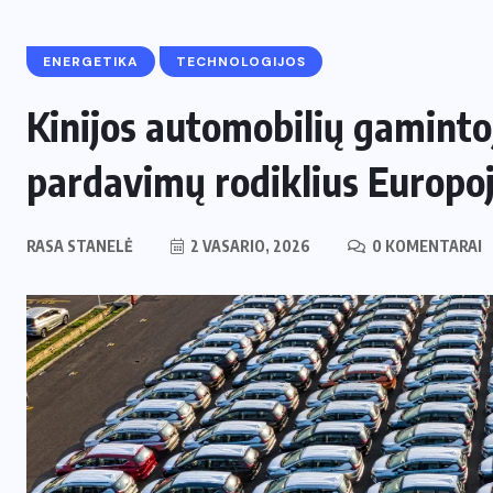
ENERGETIKA
TECHNOLOGIJOS
Kinijos automobilių gamintoj
pardavimų rodiklius Europo
RASA STANELĖ
2 VASARIO, 2026
0 KOMENTARAI
ENERGETIKA
NAUJIENOS
,
Naujas svertas Europoje: Lietuva
perima svarbų postą strateginėje
i
Europos energetikos asociacijoje
2 LIEPOS, 2026