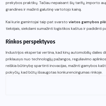
prekybos praktikų. Tačiau nepaisant šių tarifų, importo a
grandines ir mažinti galutinę vartotojo kainą.
Kai kurie gamintojai taip pat svarsto
vietos gamybos plė
tiekėjais, siekdami sumažinti logistikos kaštus ir padidint
Rinkos perspektyvos
Industrijos ekspertai vertina, kad kinų automobilių dalies did
priklausys nuo technologijų pažangos, reguliavimo aplinko
reiškia būtinybę spartinti inovacijas, mažinti gamybos kaštus
pokyčių, kad būtų išsaugotas konkurencingumas rinkoje.