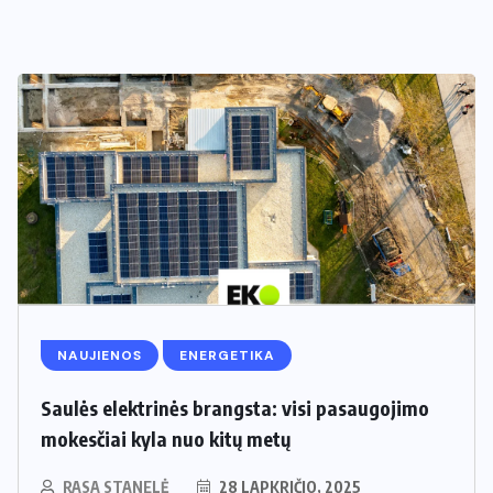
NAUJIENOS
ENERGETIKA
Saulės elektrinės brangsta: visi pasaugojimo
mokesčiai kyla nuo kitų metų
RASA STANELĖ
28 LAPKRIČIO, 2025