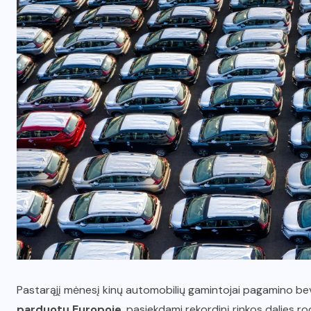
Pastarąjį mėnesį kinų automobilių gamintojai pagamino be
parduotų Europoje
, pasiekdami rekordinį rinkos dalies ro