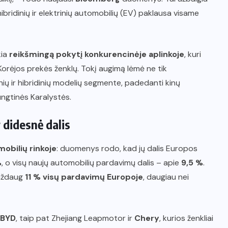
ibridinių ir elektrinių automobilių (EV) paklausa visame
kia
reikšmingą pokytį konkurencinėje aplinkoje
, kuri
orėjos prekės ženklų. Tokį augimą lėmė ne tik
nių ir hibridinių modelių segmente, padedanti kinų
Jungtinės Karalystės.
 didesnė dalis
mobilių rinkoje
: duomenys rodo, kad jų dalis Europos
%
, o visų naujų automobilių pardavimų dalis – apie
9,5 %
.
maždaug
11 % visų pardavimų Europoje
, daugiau nei
BYD
, taip pat Zhejiang Leapmotor ir
Chery
, kurios ženkliai