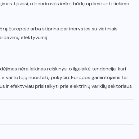
ugimas tęsiasi, o bendrovės ieško būdų optimizuoti tiekimo
trą
Europoje arba stiprina partnerystes su vietiniais
i pardavimų efektyvumą.
ėjimas nėra laikinas reiškinys, o ilgalaikė tendencija, kuri
s ir vartotojų nuostatų pokyčių. Europos gamintojams tai
 ir efektyviau prisitaikyti prie elektrinių variklių sektoriaus