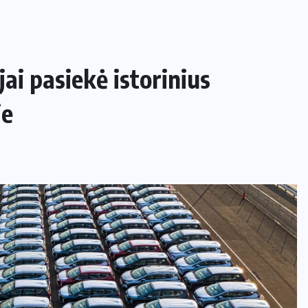
ai pasiekė istorinius
je
NAMAI IR SODAS
Kaip apsaugoti daržą nuo šliužų ir
kurmių nekenkiant augalams?
29 LIEPOS, 2026