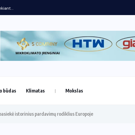
kiant...
o būdas
Klimatas
Mokslas
pasiekė istorinius pardavimų rodiklius Europoje