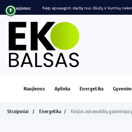
Kaip apsaugoti daržą nuo šliužų ir kurmių neken
Naujienos:
Naujienos
Aplinka
Energetika
Gyvenim
Straipsniai
Energetika
Kinijos automobilių gamintojai 