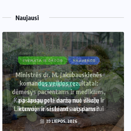
Naujausi
SVEIKATA IR GROŽIS
NAUJIENOS
Ministrės dr. M. Jakubauskienės
komandos veiklos rezultatai:
dėmesys pacientams ir medikams,
paslaugų prieinamumui visoje
Lietuvoje ir sistemos atsparumui
10 LIEPOS, 2026