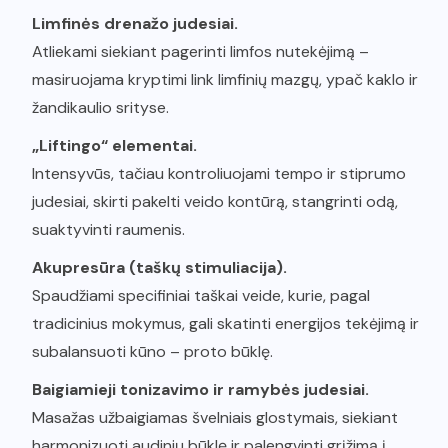
Limfinės drenažo judesiai.
Atliekami siekiant pagerinti limfos nutekėjimą –
masiruojama kryptimi link limfinių mazgų, ypač kaklo ir
žandikaulio srityse.
„Liftingo“ elementai.
Intensyvūs, tačiau kontroliuojami tempo ir stiprumo
judesiai, skirti pakelti veido kontūrą, stangrinti odą,
suaktyvinti raumenis.
Akupresūra (taškų stimuliacija).
Spaudžiami specifiniai taškai veide, kurie, pagal
tradicinius mokymus, gali skatinti energijos tekėjimą ir
subalansuoti kūno – proto būklę.
Baigiamieji tonizavimo ir ramybės judesiai.
Masažas užbaigiamas švelniais glostymais, siekiant
harmonizuoti audinių būklę ir palengvinti grįžimą į