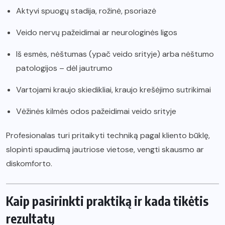
Aktyvi spuogų stadija, rožinė, psoriazė
Veido nervų pažeidimai ar neurologinės ligos
Iš esmės, nėštumas (ypač veido srityje) arba nėštumo
patologijos – dėl jautrumo
Vartojami kraujo skiedikliai, kraujo krešėjimo sutrikimai
Vėžinės kilmės odos pažeidimai veido srityje
Profesionalas turi pritaikyti techniką pagal kliento būklę,
slopinti spaudimą jautriose vietose, vengti skausmo ar
diskomforto.
Kaip pasirinkti praktiką ir kada tikėtis
rezultatų