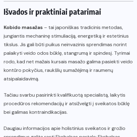
Išvados ir praktiniai patarimai
Kobido masažas
– tai japoniškas tradicinis metodas,
jungiantis mechaninę stimuliaciją, energetiką ir estetinius
tikslus. Jis gali būti puikus neinvazinis sprendimas norint
palaikyti veido odos būklę, stangrumą ir spindesį. Tyrimai
rodo, kad net mažais kursais masažo galima pasiekti veido
kontūro pokyčius, raukšlių sumažėjimą ir raumenų
atsipalaidavimą.
Tačiau svarbu pasirinkti kvalifikuotą specialistą, laikytis
procedūros rekomendacijų ir atsižvelgti į sveikatos būklę
bei galimas kontraindikacijas.
Daugiau informacijos apie holistinius sveikatos ir grožio
sprendimus galite rasti Ekobalsas portale: Ekobalsas –