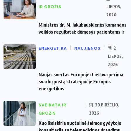
IR GROŽIS
LIEPOS,
2026
Ministrės dr. M. Jakubauskienės komandos
veiklos rezultatai: dėmesys pacientams ir
ENERGETIKA
NAUJIENOS
2
LIEPOS,
2026
Naujas svertas Europoje: Lietuva perima
svarbų postą strateginėje Europos
energetikos
SVEIKATA IR
30 BIRŽELIO,
GROŽIS
2026
Kuo išsiskiria nuotolinė šeimos gydytojo
konsultacija su telemedicinos draudimu