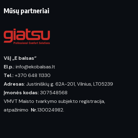
Mūsų partneriai
VšĮ „E balsas“
El.p.
: info@ekobalsas.lt
Tel.:
+370 648 11330
Adresas
: Justiniškių g. 62A-201, Vilnius, LT05239
Įmonės kodas:
307548568
VMVT Maisto tvarkymo subjekto registracija,
atpažinimo
Nr.
130024982.