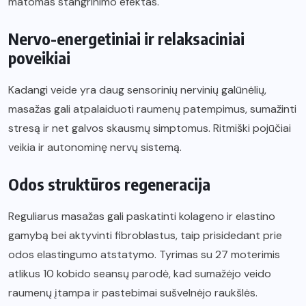
matomas stangrinimo efektas.
Nervo-energetiniai ir relaksaciniai
poveikiai
Kadangi veide yra daug sensorinių nervinių galūnėlių,
masažas gali atpalaiduoti raumenų patempimus, sumažinti
stresą ir net galvos skausmų simptomus. Ritmiški pojūčiai
veikia ir autonominę nervų sistemą.
Odos struktūros regeneracija
Reguliarus masažas gali paskatinti kolageno ir elastino
gamybą bei aktyvinti fibroblastus, taip prisidedant prie
odos elastingumo atstatymo. Tyrimas su 27 moterimis
atlikus 10 kobido seansų parodė, kad sumažėjo veido
raumenų įtampa ir pastebimai sušvelnėjo raukšlės.