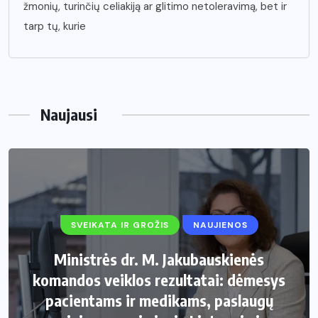
žmonių, turinčių celiakiją ar glitimo netoleravimą, bet ir
tarp tų, kurie
Naujausi
SVEIKATA IR GROŽIS
NAUJIENOS
Ministrės dr. M. Jakubauskienės
komandos veiklos rezultatai: dėmesys
pacientams ir medikams, paslaugų