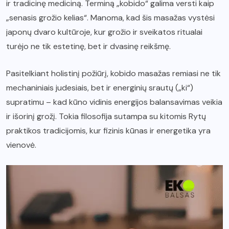
ir tradicinę mediciną. Terminą „kobido“ galima versti kaip
„senasis grožio kelias“. Manoma, kad šis masažas vystėsi
japonų dvaro kultūroje, kur grožio ir sveikatos ritualai
turėjo ne tik estetinę, bet ir dvasinę reikšmę.
Pasitelkiant holistinį požiūrį, kobido masažas remiasi ne tik
mechaniniais judesiais, bet ir energinių srautų („ki“)
supratimu – kad kūno vidinis energijos balansavimas veikia
ir išorinį grožį. Tokia filosofija sutampa su kitomis Rytų
praktikos tradicijomis, kur fizinis kūnas ir energetika yra
vienovė.