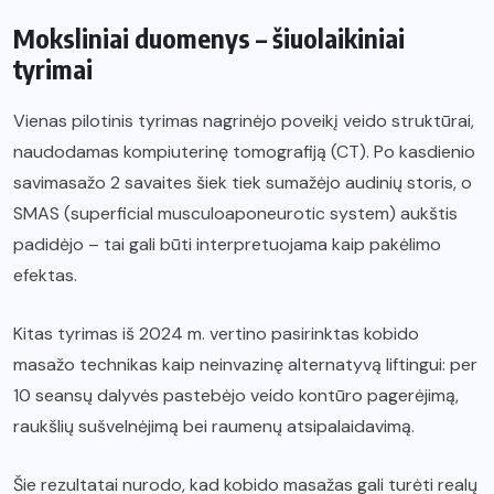
Moksliniai duomenys – šiuolaikiniai
tyrimai
Vienas pilotinis tyrimas nagrinėjo poveikį veido struktūrai,
naudodamas kompiuterinę tomografiją (CT). Po kasdienio
savimasažo 2 savaites šiek tiek sumažėjo audinių storis, o
SMAS (superficial musculoaponeurotic system) aukštis
padidėjo – tai gali būti interpretuojama kaip pakėlimo
efektas.
Kitas tyrimas iš 2024 m. vertino pasirinktas kobido
masažo technikas kaip neinvazinę alternatyvą liftingui: per
10 seansų dalyvės pastebėjo veido kontūro pagerėjimą,
raukšlių sušvelnėjimą bei raumenų atsipalaidavimą.
Šie rezultatai nurodo, kad kobido masažas gali turėti realų