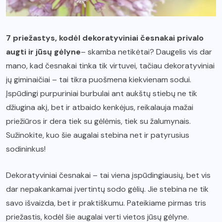
7 priežastys, kodėl dekoratyviniai česnakai privalo
augti ir jūsų gėlyne
– skamba netikėtai? Daugelis vis dar
mano, kad česnakai tinka tik virtuvei, tačiau dekoratyviniai
jų giminaičiai – tai tikra puošmena kiekvienam sodui.
Įspūdingi purpuriniai burbulai ant aukštų stiebų ne tik
džiugina akį, bet ir atbaido kenkėjus, reikalauja mažai
priežiūros ir dera tiek su gėlėmis, tiek su žalumynais.
Sužinokite, kuo šie augalai stebina net ir patyrusius
sodininkus!
Dekoratyviniai česnakai – tai viena įspūdingiausių, bet vis
dar nepakankamai įvertintų sodo gėlių. Jie stebina ne tik
savo išvaizda, bet ir praktiškumu. Pateikiame pirmas tris
priežastis, kodėl šie augalai verti vietos jūsų gėlyne.