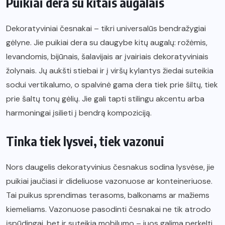
Puikiai dera su kitais augalais
Dekoratyviniai česnakai – tikri universalūs bendražygiai
gėlyne. Jie puikiai dera su daugybe kitų augalų: rožėmis,
levandomis, bijūnais, šalavijais ar įvairiais dekoratyviniais
žolynais. Jų aukšti stiebai ir į viršų kylantys žiedai suteikia
sodui vertikalumo, o spalvinė gama dera tiek prie šiltų, tiek
prie šaltų tonų gėlių. Jie gali tapti stilingu akcentu arba
harmoningai įsilieti į bendrą kompoziciją.
Tinka tiek lysvei, tiek vazonui
Nors daugelis dekoratyvinius česnakus sodina lysvėse, jie
puikiai jaučiasi ir dideliuose vazonuose ar konteineriuose.
Tai puikus sprendimas terasoms, balkonams ar mažiems
kiemeliams. Vazonuose pasodinti česnakai ne tik atrodo
įspūdingai, bet ir suteikia mobilumo – juos galima perkelti