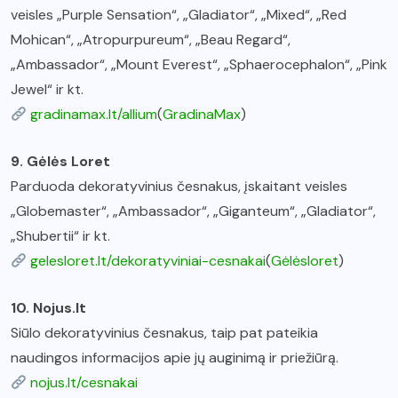
veisles „Purple Sensation“, „Gladiator“, „Mixed“, „Red
Mohican“, „Atropurpureum“, „Beau Regard“,
„Ambassador“, „Mount Everest“, „Sphaerocephalon“, „Pink
Jewel“ ir kt.
gradinamax.lt/allium
(
GradinaMax
)
9. Gėlės Loret
Parduoda dekoratyvinius česnakus, įskaitant veisles
„Globemaster“, „Ambassador“, „Giganteum“, „Gladiator“,
„Shubertii“ ir kt.
gelesloret.lt/dekoratyviniai-cesnakai
(
Gėlėsloret
)
10. Nojus.lt
Siūlo dekoratyvinius česnakus, taip pat pateikia
naudingos informacijos apie jų auginimą ir priežiūrą.
nojus.lt/cesnakai