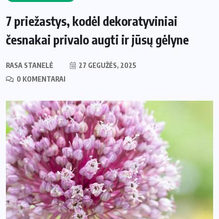
7 priežastys, kodėl dekoratyviniai
česnakai privalo augti ir jūsų gėlyne
RASA STANELĖ
27 GEGUŽĖS, 2025
0 KOMENTARAI