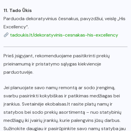
11. Tado Ūkis
Parduoda dekoratyvinius česnakus, pavyzdžiui, veislę „His
Excellency“.
tadoukis.lt/dekoratyvinis-cesnakas-his-excellency
Prieš įsigyjant, rekomenduojame pasitikrinti prekių
prieinamumą ir pristatymo sąlygas kiekvienoje
parduotuvėje.
Jei planuojate savo namų remontą ar sodo įrengimą,
svarbu pasirinkti kokybiškas ir patikimas medžiagas bei
įrankius. Svetainėje ekobalsas.lt rasite platų namų ir
statybos bei sodo prekių asortimentą – nuo statybinių
medžiagų iki įvairių įrankių, kurie palengvins jūsų darbus.
Sužinokite daugiau ir pasirūpinkite savo namų statyba jau