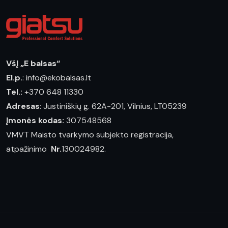
VšĮ „E balsas“
El.p.
: info@ekobalsas.lt
Tel.:
+370 648 11330
Adresas
: Justiniškių g. 62A-201, Vilnius, LT05239
Įmonės kodas:
307548568
VMVT Maisto tvarkymo subjekto registracija,
atpažinimo
Nr.
130024982.