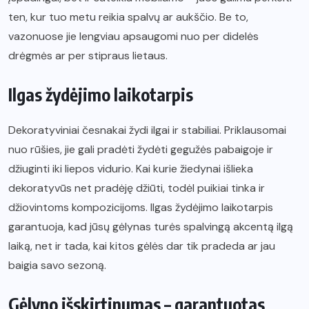
ten, kur tuo metu reikia spalvų ar aukščio. Be to,
vazonuose jie lengviau apsaugomi nuo per didelės
drėgmės ar per stipraus lietaus.
Ilgas žydėjimo laikotarpis
Dekoratyviniai česnakai žydi ilgai ir stabiliai. Priklausomai
nuo rūšies, jie gali pradėti žydėti gegužės pabaigoje ir
džiuginti iki liepos vidurio. Kai kurie žiedynai išlieka
dekoratyvūs net pradėję džiūti, todėl puikiai tinka ir
džiovintoms kompozicijoms. Ilgas žydėjimo laikotarpis
garantuoja, kad jūsų gėlynas turės spalvingą akcentą ilgą
laiką, net ir tada, kai kitos gėlės dar tik pradeda ar jau
baigia savo sezoną.
Gėlyno išskirtinumas – garantuotas