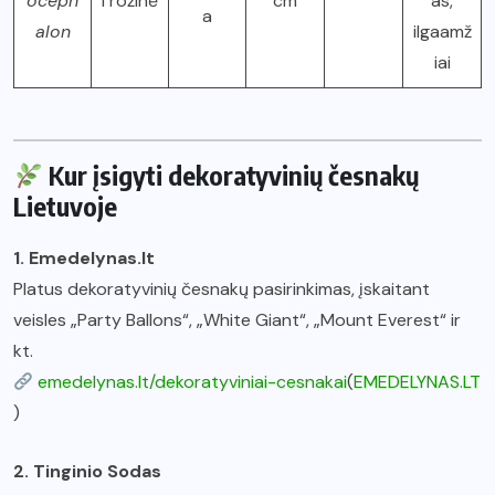
oceph
i rožinė
cm
as,
a
alon
ilgaamž
iai
Kur įsigyti dekoratyvinių česnakų
Lietuvoje
1. Emedelynas.lt
Platus dekoratyvinių česnakų pasirinkimas, įskaitant
veisles „Party Ballons“, „White Giant“, „Mount Everest“ ir
kt.
emedelynas.lt/dekoratyviniai-cesnakai
(
EMEDELYNAS.LT
)
2. Tinginio Sodas