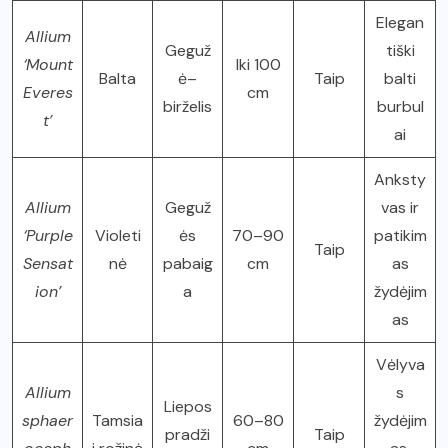
Elegan
Allium
Geguž
tiški
‘Mount
Iki 100
Balta
ė–
Taip
balti
Everes
cm
birželis
burbul
t’
ai
Anksty
Allium
Geguž
vas ir
‘Purple
Violeti
ės
70–90
patikim
Taip
Sensat
nė
pabaig
cm
as
ion’
a
žydėjim
as
Vėlyva
Allium
s
Liepos
sphaer
Tamsia
60–80
žydėjim
pradži
Taip