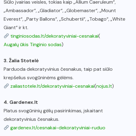
Siūlo įvairias veisles, tokias kaip „Allium Caeruleum“,
„Ambassador“, „Gladiator“, „Globemaster“, „Mount
Everest“, „Party Ballons“, „Schubertii“, „Tobago“, „White
Giant“ ir kt.
tinginiosodas.lt/dekoratyviniai-cesnakai
(
Augalų ūkis Tinginio sodas
)
3. Žalia Stotelė
Parduoda dekoratyvinius česnakus, taip pat siūlo
krepšelius svogūninėms gėlėms.
zaliastotele.lt/dekoratyviniai-cesnakai
(
nojus.lt
)
4. Gardenex.lt
Platus svogūninių gėlių pasirinkimas, įskaitant
dekoratyvinius česnakus.
gardenex.lt/cesnakai-dekoratyviniai-ruduo