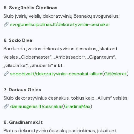
5. Svogūnėlis Čipolinas
Siūlo įvairių veislių dekoratyvinių česnakų svogūnėlius.
svoguneliscipolinas.lt/dekoratyviniai-cesnakai
6. Sodo Diva
Parduoda įvairius dekoratyvinius česnakus, įskaitant
veisles „Globemaster“, „Ambassador“, „Giganteum“,
„Gladiator“, „Shubertii“ ir kt.
sododiva.lt/dekoratyviniai-cesnakai-allium
(
Gėlėsloret
)
7. Dariaus Gėlės
Siūlo dekoratyvinius česnakus, tokius kaip „Allium“ veislės.
dariausgeles.lt/cesnakai
(
GradinaMax
)
8. Gradinamax.lt
Platus dekoratyvinių česnakų pasirinkimas, įskaitant