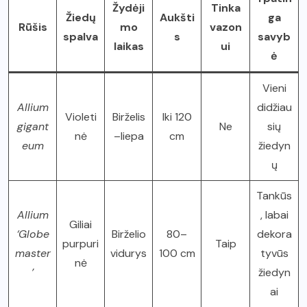
Žydėji
Tinka
Žiedų
Aukšti
ga
Rūšis
mo
vazon
spalva
s
savyb
laikas
ui
ė
Vieni
Allium
didžiau
Violeti
Birželis
Iki 120
gigant
Ne
sių
nė
–liepa
cm
eum
žiedyn
ų
Tankūs
Allium
, labai
Giliai
‘Globe
Birželio
80–
dekora
purpuri
Taip
master
vidurys
100 cm
tyvūs
nė
’
žiedyn
ai