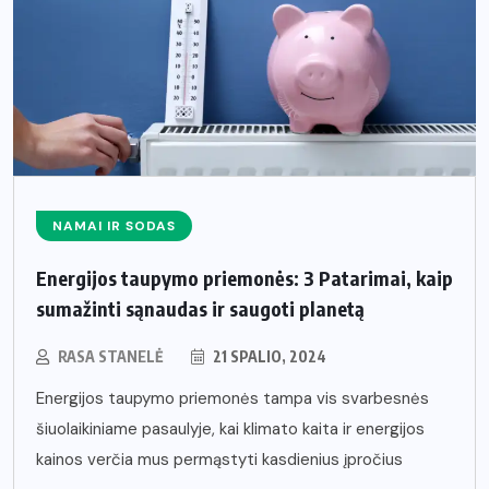
NAMAI IR SODAS
Energijos taupymo priemonės: 3 Patarimai, kaip
sumažinti sąnaudas ir saugoti planetą
RASA STANELĖ
21 SPALIO, 2024
Energijos taupymo priemonės tampa vis svarbesnės
šiuolaikiniame pasaulyje, kai klimato kaita ir energijos
kainos verčia mus permąstyti kasdienius įpročius