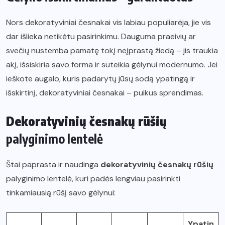
Nors dekoratyviniai česnakai vis labiau populiarėja, jie vis
dar išlieka netikėtu pasirinkimu. Dauguma praeivių ar
svečių nustemba pamatę tokį neįprastą žiedą – jis traukia
akį, išsiskiria savo forma ir suteikia gėlynui modernumo. Jei
ieškote augalo, kuris padarytų jūsų sodą ypatingą ir
išskirtinį, dekoratyviniai česnakai – puikus sprendimas.
Dekoratyvinių česnakų rūšių
palyginimo lentelė
Štai paprasta ir naudinga
dekoratyvinių česnakų rūšių
palyginimo lentelė, kuri padės lengviau pasirinkti
tinkamiausią rūšį savo gėlynui:
Ypatin