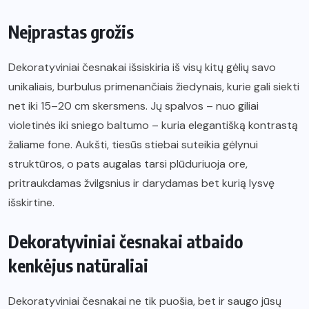
Neįprastas grožis
Dekoratyviniai česnakai išsiskiria iš visų kitų gėlių savo
unikaliais, burbulus primenančiais žiedynais, kurie gali siekti
net iki 15–20 cm skersmens. Jų spalvos – nuo giliai
violetinės iki sniego baltumo – kuria elegantišką kontrastą
žaliame fone. Aukšti, tiesūs stiebai suteikia gėlynui
struktūros, o pats augalas tarsi plūduriuoja ore,
pritraukdamas žvilgsnius ir darydamas bet kurią lysvę
išskirtine.
Dekoratyviniai česnakai atbaido
kenkėjus natūraliai
Dekoratyviniai česnakai ne tik puošia, bet ir saugo jūsų