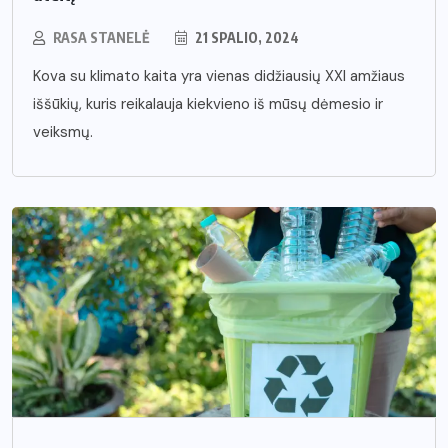
RASA STANELĖ
21 SPALIO, 2024
Kova su klimato kaita yra vienas didžiausių XXI amžiaus
iššūkių, kuris reikalauja kiekvieno iš mūsų dėmesio ir
veiksmų.