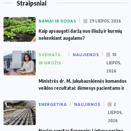
Straipsniai
NAMAI IR SODAS
29 LIEPOS, 2026
Kaip apsaugoti daržą nuo šliužų ir kurmių
nekenkiant augalams?
SVEIKATA
NAUJIENOS
10
IR GROŽIS
LIEPOS,
2026
Ministrės dr. M. Jakubauskienės komandos
veiklos rezultatai: dėmesys pacientams ir
ENERGETIKA
NAUJIENOS
2
LIEPOS,
2026
Naujas svertas Europoje: Lietuva perima