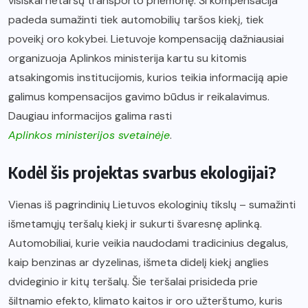
visiškai netaršų transporto priemonę. Ši kompensacija
padeda sumažinti tiek automobilių taršos kiekį, tiek
poveikį oro kokybei. Lietuvoje kompensaciją dažniausiai
organizuoja Aplinkos ministerija kartu su kitomis
atsakingomis institucijomis, kurios teikia informaciją apie
galimus kompensacijos gavimo būdus ir reikalavimus.
Daugiau informacijos galima rasti
Aplinkos ministerijos svetainėje
.
Kodėl šis projektas svarbus ekologijai?
Vienas iš pagrindinių Lietuvos ekologinių tikslų – sumažinti
išmetamųjų teršalų kiekį ir sukurti švaresnę aplinką.
Automobiliai, kurie veikia naudodami tradicinius degalus,
kaip benzinas ar dyzelinas, išmeta didelį kiekį anglies
dvideginio ir kitų teršalų. Šie teršalai prisideda prie
šiltnamio efekto, klimato kaitos ir oro užterštumo, kuris