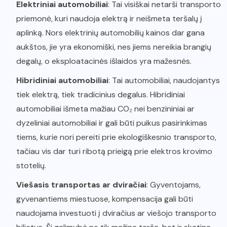
Elektriniai automobiliai
: Tai visiškai netarši transporto
priemonė, kuri naudoja elektrą ir neišmeta teršalų į
aplinką. Nors elektrinių automobilių kainos dar gana
aukštos, jie yra ekonomiški, nes jiems nereikia brangių
degalų, o eksploatacinės išlaidos yra mažesnės.
Hibridiniai automobiliai
: Tai automobiliai, naudojantys
tiek elektrą, tiek tradicinius degalus. Hibridiniai
automobiliai išmeta mažiau CO₂ nei benzininiai ar
dyzeliniai automobiliai ir gali būti puikus pasirinkimas
tiems, kurie nori pereiti prie ekologiškesnio transporto,
tačiau vis dar turi ribotą prieigą prie elektros krovimo
stotelių.
Viešasis transportas ar dviračiai
: Gyventojams,
gyvenantiems miestuose, kompensacija gali būti
naudojama investuoti į dviračius ar viešojo transporto