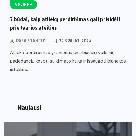
APLINKA
7 būdai, kaip atliekų perdirbimas gali prisidėti
prie tvarios ateities
RASA STANELĖ
22 SPALIO, 2024
Atliekų perdirbimas yra vienas svarbiausių veiksnių,
padedančių kovoti su klimato kaita ir išsaugoti planetos
išteklius.
Naujausi