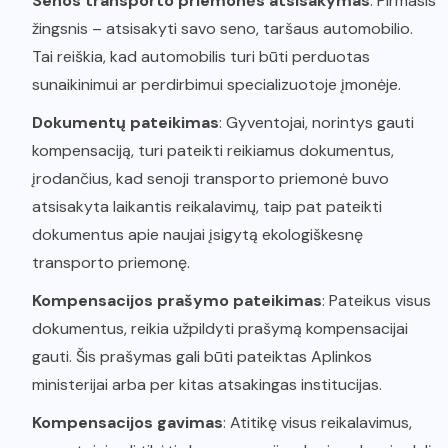
Senos transporto priemonės atsisakymas
: Pirmasis
žingsnis – atsisakyti savo seno, taršaus automobilio.
Tai reiškia, kad automobilis turi būti perduotas
sunaikinimui ar perdirbimui specializuotoje įmonėje.
Dokumentų pateikimas
: Gyventojai, norintys gauti
kompensaciją, turi pateikti reikiamus dokumentus,
įrodančius, kad senoji transporto priemonė buvo
atsisakyta laikantis reikalavimų, taip pat pateikti
dokumentus apie naujai įsigytą ekologiškesnę
transporto priemonę.
Kompensacijos prašymo pateikimas
: Pateikus visus
dokumentus, reikia užpildyti prašymą kompensacijai
gauti. Šis prašymas gali būti pateiktas Aplinkos
ministerijai arba per kitas atsakingas institucijas.
Kompensacijos gavimas
: Atitikę visus reikalavimus,