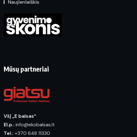
Naujienlaiškis
Mūsų partneriai
VšĮ „E balsas“
El.p.
: info@ekobalsas.lt
Tel.:
+370 648 11330