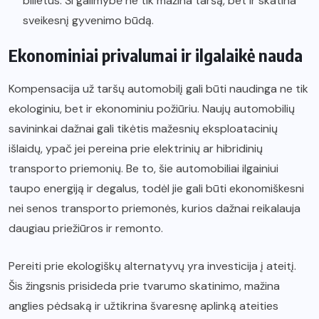
bilietus. Ši galimybė ne tik mažina taršą, bet ir skatina
sveikesnį gyvenimo būdą.
Ekonominiai privalumai ir ilgalaikė nauda
Kompensacija už taršų automobilį gali būti naudinga ne tik
ekologiniu, bet ir ekonominiu požiūriu. Naujų automobilių
savininkai dažnai gali tikėtis mažesnių eksploatacinių
išlaidų, ypač jei pereina prie elektrinių ar hibridinių
transporto priemonių. Be to, šie automobiliai ilgainiui
taupo energiją ir degalus, todėl jie gali būti ekonomiškesni
nei senos transporto priemonės, kurios dažnai reikalauja
daugiau priežiūros ir remonto.
Pereiti prie ekologiškų alternatyvų yra investicija į ateitį.
Šis žingsnis prisideda prie tvarumo skatinimo, mažina
anglies pėdsaką ir užtikrina švaresnę aplinką ateities