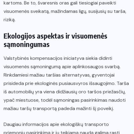
kartoms. Be to, švaresnis oras gali tiesiogiai paveikti
visuomenės sveikatą, mažindamas ligų, susijusių su tarša,
riziką.
Ekologijos aspektas ir visuomenės
sąmoningumas
Valstybinės kompensacijos iniciatyva siekia didinti
visuomenės sąmoningumą apie aplinkosaugos svarbą.
Rinkdamiesi mažiau taršias alternatyvas, gyventojai
prisideda prie ekologinės pusiausvyros išsaugojimo. Tarša
iš automobilių yra viena didžiausių oro taršos priežasčių,
ypač miestuose, todėl sąmoningas pasirinkimas naudoti
mažiau taršų transportą padeda mažinti šį poveikį.
Daugiau informacijos apie ekologiškų transporto
priemonių pasirinkimą ir jų teikiamą naudą galima rasti