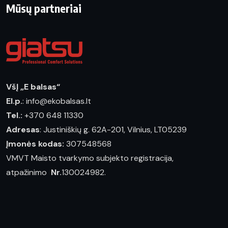
Mūsų partneriai
VšĮ „E balsas“
El.p.
: info@ekobalsas.lt
Tel.:
+370 648 11330
Adresas
: Justiniškių g. 62A-201, Vilnius, LT05239
Įmonės kodas:
307548568
VMVT Maisto tvarkymo subjekto registracija,
atpažinimo
Nr.
130024982.