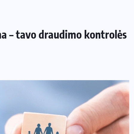
a – tavo draudimo kontrolės
NAMAI IR SODAS
Kaip apsaugoti daržą nuo šliužų ir
kurmių nekenkiant augalams?
29 LIEPOS, 2026