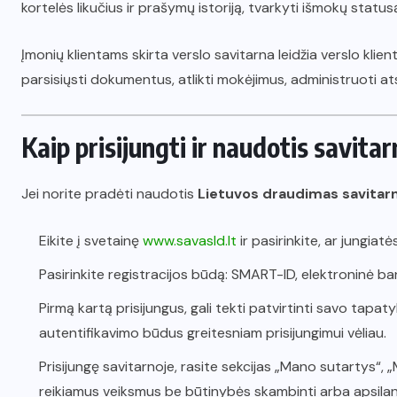
kortelės likučius ir prašymų istoriją, tvarkyti išmokų status
Įmonių klientams skirta verslo savitarna leidžia verslo klien
parsisiųsti dokumentus, atlikti mokėjimus, administruoti atst
Kaip prisijungti ir naudotis savita
Jei norite pradėti naudotis
Lietuvos draudimas savitar
Eikite į svetainę
www.savasld.lt
ir pasirinkite, ar jungiat
Pasirinkite registracijos būdą: SMART-ID, elektroninė b
Pirmą kartą prisijungus, gali tekti patvirtinti savo tapat
autentifikavimo būdus greitesniam prisijungimui vėliau.
Prisijungę savitarnoje, rasite sekcijas „Mano sutartys“, „
reikiamus veiksmus be būtinybės skambinti arba apsilanky