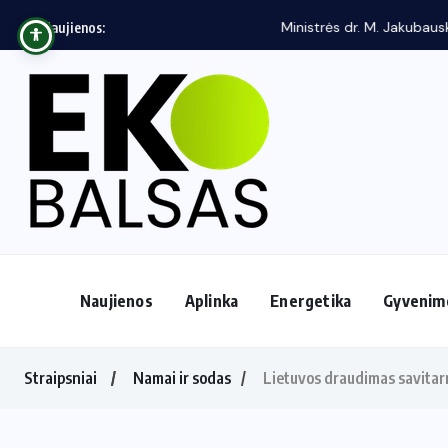
Ministrės dr. M. Jakubauskienės komandos veikl
Naujienos:
Naujienos
Aplinka
Energetika
Gyvenim
Straipsniai
Namai ir sodas
Lietuvos draudimas savitarn