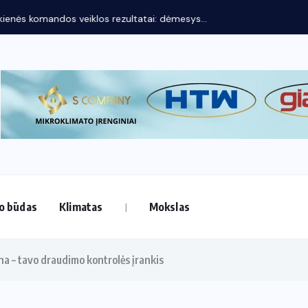
os rezultatai: dėmesys...
o būdas
Klimatas
Mokslas
a – tavo draudimo kontrolės įrankis