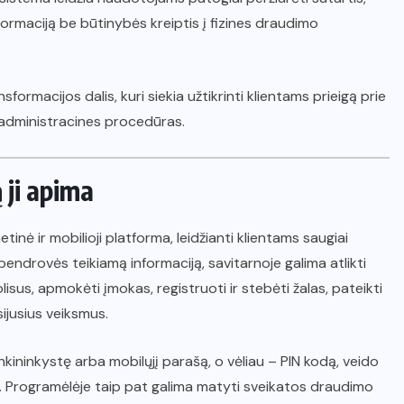
nformaciją be būtinybės kreiptis į fizines draudimo
rmacijos dalis, kuri siekia užtikrinti klientams prieigą prie
 administracines procedūras.
 ji apima
nė ir mobilioji platforma, leidžianti klientams saugiai
 bendrovės teikiamą informaciją, savitarnoje galima atlikti
sus, apmokėti įmokas, registruoti ir stebėti žalas, pateikti
ijusius veiksmus.
nkininkystę arba mobilųjį parašą, o vėliau – PIN kodą, veido
. Programėlėje taip pat galima matyti sveikatos draudimo