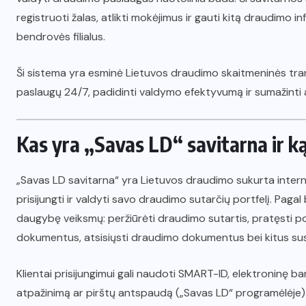
registruoti žalas, atlikti mokėjimus ir gauti kitą draudimo i
bendrovės filialus.
Ši sistema yra esminė Lietuvos draudimo skaitmeninės transfo
paslaugų 24/7, padidinti valdymo efektyvumą ir sumažinti
Kas yra „Savas LD“ savitarna ir ką
„Savas LD savitarna“ yra Lietuvos draudimo sukurta interneti
prisijungti ir valdyti savo draudimo sutarčių portfelį. Pagal
daugybę veiksmų: peržiūrėti draudimo sutartis, pratęsti poli
dokumentus, atsisiųsti draudimo dokumentus bei kitus sus
Klientai prisijungimui gali naudoti SMART-ID, elektroninę ba
atpažinimą ar pirštų antspaudą („Savas LD“ programėlėje)