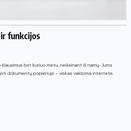
ir funkcijos
 klausimus bet kuriuo metu, neišeinant iš namų. Jums
iųsti dokumentų popieriuje – viskas valdoma internete.