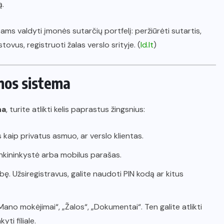
ą.
tams valdyti įmonės sutarčių portfelį: peržiūrėti sutartis,
ovus, registruoti žalas verslo srityje. (
ld.lt
)
rnos sistema
na
, turite atlikti kelis paprastus žingsnius:
ės kaip privatus asmuo, ar verslo klientas.
ankininkystė arba mobilus parašas.
ybę. Užsiregistravus, galite naudoti PIN kodą ar kitus
Mano mokėjimai“, „Žalos“, „Dokumentai“. Ten galite atlikti
ti filiale.