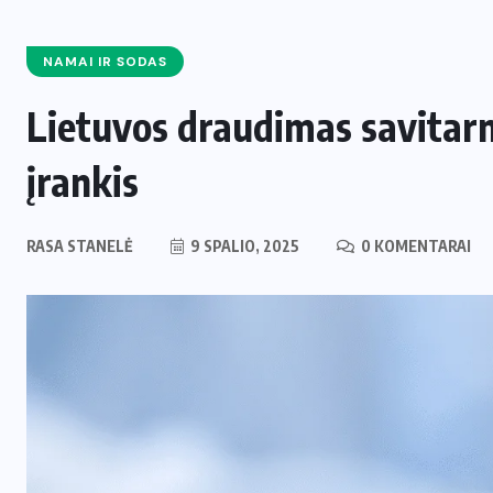
NAMAI IR SODAS
Lietuvos draudimas savitarn
įrankis
RASA STANELĖ
9 SPALIO, 2025
0 KOMENTARAI
ENERGETIKA
NAUJIENOS
,
Naujas svertas Europoje: Lietuva
perima svarbų postą strateginėje
i
Europos energetikos asociacijoje
2 LIEPOS, 2026