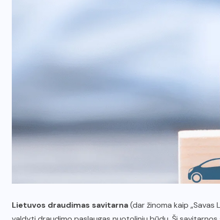
Lietuvos draudimas savitarna
(dar žinoma kaip „Savas L
valdyti draudimo paslaugas nuotoliniu būdu. Ši savitarnos 