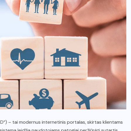
D“) – tai modernus internetinis portalas, skirtas klientams
sistema leidžia naudotojams patogiai peržiūrėti sutartis,