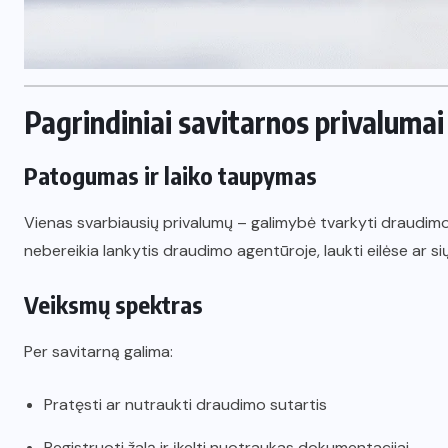
Pagrindiniai savitarnos privalumai 
Patogumas ir laiko taupymas
Vienas svarbiausių privalumų – galimybė tvarkyti draudimo
nebereikia lankytis draudimo agentūroje, laukti eilėse ar s
Veiksmų spektras
Per savitarną galima:
Pratęsti ar nutraukti draudimo sutartis
Registruoti žalą ir įkelti nuotraukas dokumentacijai