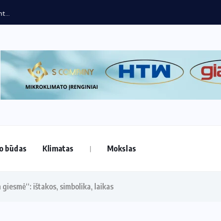
os rezultatai: dėmesys...
o būdas
Klimatas
Mokslas
giesmė“: ištakos, simbolika, laikas