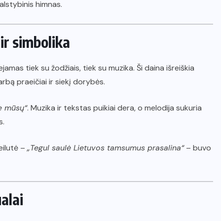
lstybinis himnas.
ir simbolika
jamas tiek su žodžiais, tiek su muzika. Ši daina išreiškia
rbą praeičiai ir siekį dorybės.
e mūsų“
. Muzika ir tekstas puikiai dera, o melodija sukuria
s.
eilutė –
„Tegul saulė Lietuvos tamsumus prasalina“
– buvo
alai