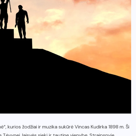
“, kurios žodžiai ir muzika sukūrė Vincas Kudirka 1898 m. Ši
 Tėvynei, laisvės siekį ir tautinę vienybę. Straipsnyje