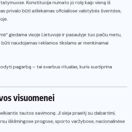
įstatymuose. Konstitucija numato jo rolę kaip vieną iš
as privalo būti atliekamas oficialiose valstybės šventėse,
oje.
smė“ giedama visoje Lietuvoje ir pasaulyje tuo pačiu metu,
i būti naudojamas reklamos tikslams ar menkinamai
arodyti pagarbą – tai svarbus ritualas, kuris sustiprina
uvos visuomenei
lkiantis tautos savimonę. Ji sieja praeitį su dabartimi,
garsu iškilmingose progose, sporto varžybose, nacionalinėse