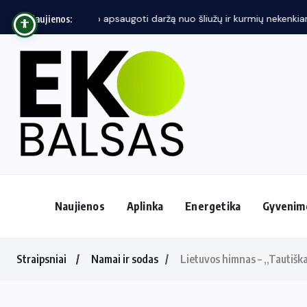
Ministrės dr. M. Jakubauskienės komandos veikl
Naujienos:
Naujienos
Aplinka
Energetika
Gyvenim
Straipsniai
Namai ir sodas
Lietuvos himnas – „Tautiška 