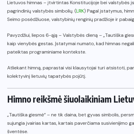
Lietuvos himnas – įtvirtintas Konstitucijoje bei valstybės 
pagrindinių valstybės simbolių. (
LRK
) Pagal įstatymus, himn
Seimo posėdžiuose, valstybinių renginių pradžioje ir pabaig
Pavyzdžiui, liepos 6-ąją – Valstybės dieną – „Tautiška gie
kaip vienybės gestas. Įstatymai numato, kad himnas negal
pateiktas programiniame kontekste.
Atliekant himną, paprastai visi klausytojai turi atsistoti, p
kolektyvinį lietuvių tapatybės pojūtį.
Himno reikšmė šiuolaikiniam Liet
„Tautiška giesmė“ – ne tik daina, bet gyvas simbolis, persme
sujungia įvairias kartas, kartais paverčiama susivienijimo 
šventėse.