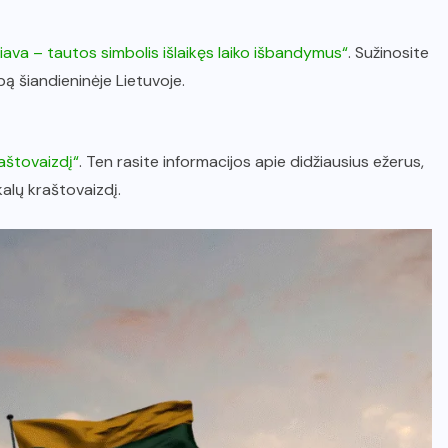
liava – tautos simbolis išlaikęs laiko išbandymus“
. Sužinosite
rbą šiandieninėje Lietuvoje.
aštovaizdį“
. Ten rasite informacijos apie didžiausius ežerus,
kalų kraštovaizdį.