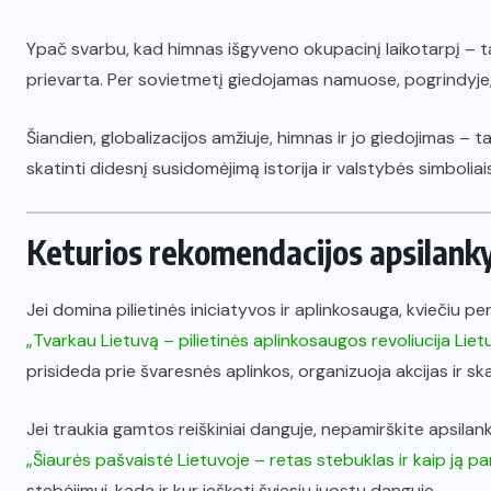
Ypač svarbu, kad himnas išgyveno okupacinį laikotarpį – tai 
prievarta. Per sovietmetį giedojamas namuose, pogrindyje, j
Šiandien, globalizacijos amžiuje, himnas ir jo giedojimas – ta
skatinti didesnį susidomėjimą istorija ir valstybės simboliai
Keturios rekomendacijos apsilank
Jei domina pilietinės iniciatyvos ir aplinkosauga, kviečiu per
„Tvarkau Lietuvą – pilietinės aplinkosaugos revoliucija Liet
prisideda prie švaresnės aplinkos, organizuoja akcijas ir 
Jei traukia gamtos reiškiniai danguje, nepamirškite apsilank
„Šiaurės pašvaistė Lietuvoje – retas stebuklas ir kaip ją p
stebėjimui, kada ir kur ieškoti šviesių juostų danguje.