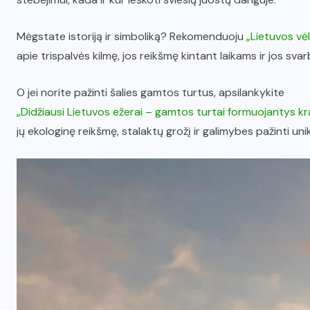
Mėgstate istoriją ir simboliką? Rekomenduoju
„Lietuvos vė
apie trispalvės kilmę, jos reikšmę kintant laikams ir jos sva
O jei norite pažinti šalies gamtos turtus, apsilankykite
„Didžiausi Lietuvos ežerai – gamtos turtai formuojantys kr
jų ekologinę reikšmę, stalaktų grožį ir galimybes pažinti uni