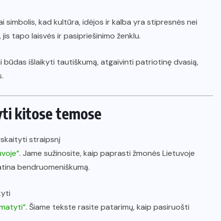
simbolis, kad kultūra, idėjos ir kalba yra stipresnės nei
is tapo laisvės ir pasipriešinimo ženklu.
i būdas išlaikyti tautiškumą, atgaivinti patriotinę dvasią,
s.
yti kitose temose
skaityti straipsnį
uvoje“
. Jame sužinosite, kaip paprasti žmonės Lietuvoje
skatina bendruomeniškumą.
yti
amatyti“
. Šiame tekste rasite patarimų, kaip pasiruošti