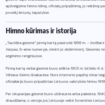
apžvelgsime himno kilmę, oficialų pripažinimą, jo reikšmę per
poveikį lietuvių tapatybei.
Himno kūrimas ir istorija
„Tautiška giesmė“ pirmą kartą pasirodė 1898 m. – žodžiai ir 
Varpas
, 6-ame numeryje, minint jo dešimtmetį. Giesmės teks
atgimimo renginiuose.
Pirmą kartą viešai giesmė buvo atlikta 1905 m. birželio 6 
Vilniaus Seimo išvakarėse. Nors internete paplitę mitai tei
oficialiai jis buvo pripažintas Lietuvos valstybės himnu 191
Per okupacijas giesmė buvo uždrausta arba pakeista. 194
draudžiama, o vietoje jos Lietuvoje veikė Sovietinės Lietuv