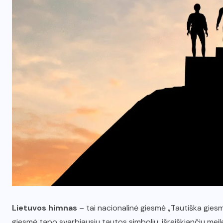
Lietuvos himnas
– tai nacionalinė giesmė „Tautiška giesmė
giesmė tapo svarbiausiu tautos simboliu, išreiškiančiu meilę