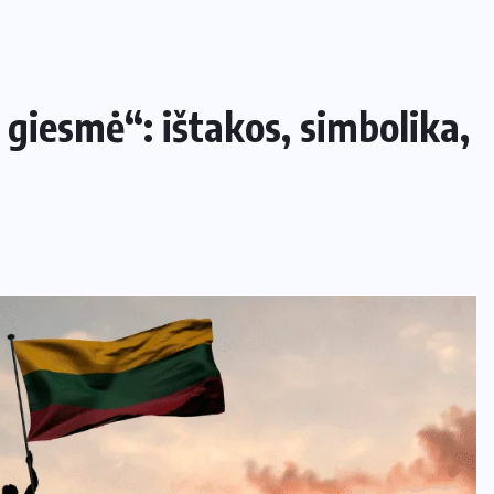
 giesmė“: ištakos, simbolika,
NAMAI IR SODAS
Kaip apsaugoti daržą nuo šliužų ir
kurmių nekenkiant augalams?
29 LIEPOS, 2026