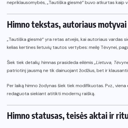
nepriklausomybės, „Tautiška giesmė“ buvo atkurtas kaip va
Himno tekstas, autoriaus motyvai 
„Tautiška giesmė“ yra retas atvejis, kai autoriaus vardas sie
kelias kertines lietuvių tautos vertybes: meilę Tėvynei, paga
Šiek tiek detalių: himnas prasideda eilėmis
„Lietuva, Tėvyn
patriotinį jausmą ne tik dainuojant žodžius, bet ir klausanti
Per laiką himno žodynas šiek tiek modifikuotas. Pvz., viena 
redaguota siekiant atitikti modernų raišką.
Himno statusas, teisės aktai ir ritu