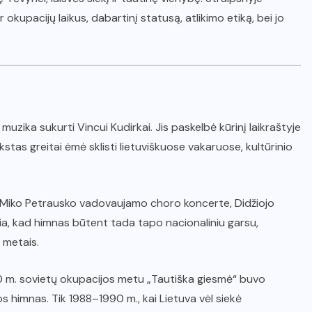
 okupacijų laikus, dabartinį statusą, atlikimo etiką, bei jo
muzika sukurti Vincui Kudirkai. Jis paskelbė kūrinį laikraštyje
tas greitai ėmė sklisti lietuviškuose vakaruose, kultūrinio
d. Miko Petrausko vadovaujamo choro koncerte, Didžiojo
gia, kad himnas būtent tada tapo nacionaliniu garsu,
9 metais.
0 m. sovietų okupacijos metu „Tautiška giesmė“ buvo
os himnas. Tik 1988–1990 m., kai Lietuva vėl siekė