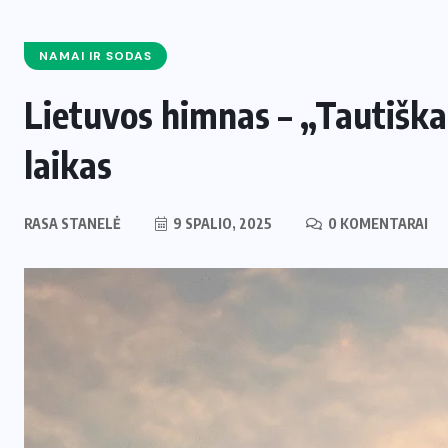
NAMAI IR SODAS
Lietuvos himnas – „Tautiška
laikas
RASA STANELĖ
9 SPALIO, 2025
0 KOMENTARAI
ENERGETIKA
NAUJIENOS
,
Naujas svertas Europoje: Lietuva
perima svarbų postą strateginėje
i
Europos energetikos asociacijoje
2 LIEPOS, 2026