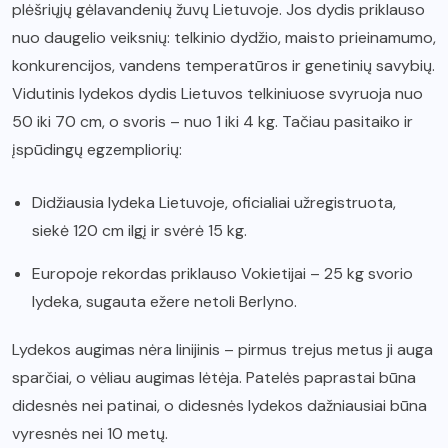
plėšriųjų gėlavandenių žuvų Lietuvoje. Jos dydis priklauso
nuo daugelio veiksnių: telkinio dydžio, maisto prieinamumo,
konkurencijos, vandens temperatūros ir genetinių savybių.
Vidutinis lydekos dydis Lietuvos telkiniuose svyruoja nuo
50 iki 70 cm, o svoris – nuo 1 iki 4 kg. Tačiau pasitaiko ir
įspūdingų egzempliorių:
Didžiausia lydeka Lietuvoje, oficialiai užregistruota,
siekė 120 cm ilgį ir svėrė 15 kg.
Europoje rekordas priklauso Vokietijai – 25 kg svorio
lydeka, sugauta ežere netoli Berlyno.
Lydekos augimas nėra linijinis – pirmus trejus metus ji auga
sparčiai, o vėliau augimas lėtėja. Patelės paprastai būna
didesnės nei patinai, o didesnės lydekos dažniausiai būna
vyresnės nei 10 metų.