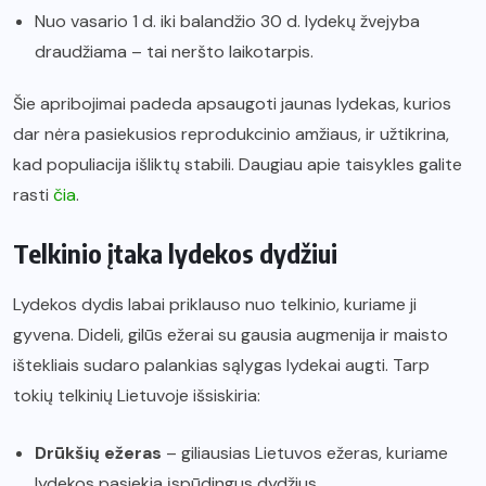
Nuo vasario 1 d. iki balandžio 30 d. lydekų žvejyba
draudžiama – tai neršto laikotarpis.
Šie apribojimai padeda apsaugoti jaunas lydekas, kurios
dar nėra pasiekusios reprodukcinio amžiaus, ir užtikrina,
kad populiacija išliktų stabili. Daugiau apie taisykles galite
rasti
čia
.
Telkinio įtaka lydekos dydžiui
Lydekos dydis labai priklauso nuo telkinio, kuriame ji
gyvena. Dideli, gilūs ežerai su gausia augmenija ir maisto
ištekliais sudaro palankias sąlygas lydekai augti. Tarp
tokių telkinių Lietuvoje išsiskiria:
Drūkšių ežeras
– giliausias Lietuvos ežeras, kuriame
lydekos pasiekia įspūdingus dydžius.