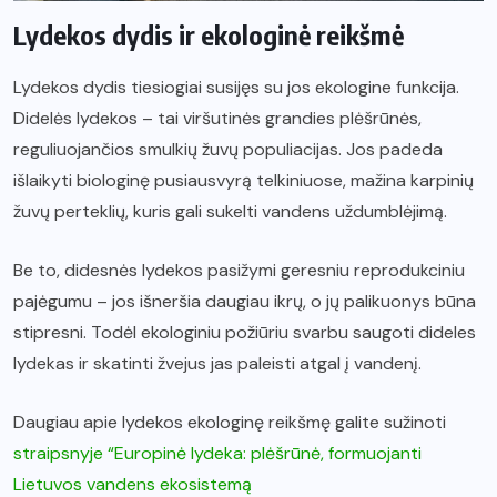
Lydekos dydis ir ekologinė reikšmė
Lydekos dydis tiesiogiai susijęs su jos ekologine funkcija.
Didelės lydekos – tai viršutinės grandies plėšrūnės,
reguliuojančios smulkių žuvų populiacijas. Jos padeda
išlaikyti biologinę pusiausvyrą telkiniuose, mažina karpinių
žuvų perteklių, kuris gali sukelti vandens uždumblėjimą.
Be to, didesnės lydekos pasižymi geresniu reprodukciniu
pajėgumu – jos išneršia daugiau ikrų, o jų palikuonys būna
stipresni. Todėl ekologiniu požiūriu svarbu saugoti dideles
lydekas ir skatinti žvejus jas paleisti atgal į vandenį.
Daugiau apie lydekos ekologinę reikšmę galite sužinoti
straipsnyje “Europinė lydeka: plėšrūnė, formuojanti
Lietuvos vandens ekosistemą