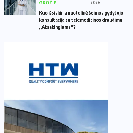
GROŽIS
2026
Kuo išsiskiria nuotolinė šeimos gydytojo
konsultacija su telemedicinos draudimu
„Atsakingiems“?