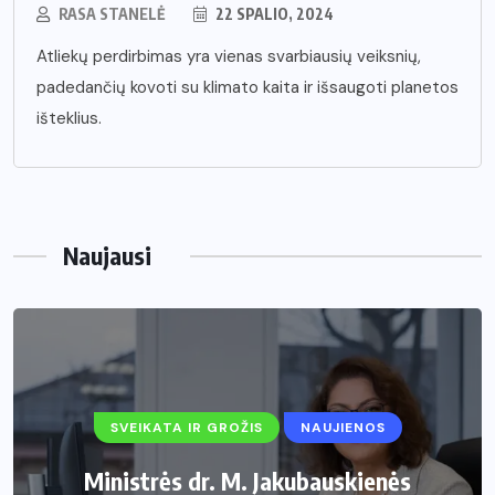
RASA STANELĖ
22 SPALIO, 2024
Atliekų perdirbimas yra vienas svarbiausių veiksnių,
padedančių kovoti su klimato kaita ir išsaugoti planetos
išteklius.
Naujausi
SVEIKATA IR GROŽIS
NAUJIENOS
Ministrės dr. M. Jakubauskienės