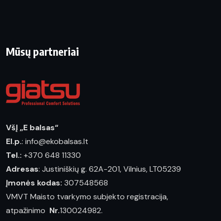
Mūsų partneriai
VšĮ „E balsas“
El.p.
: info@ekobalsas.lt
Tel.:
+370 648 11330
Adresas
: Justiniškių g. 62A-201, Vilnius, LT05239
Įmonės kodas:
307548568
VMVT Maisto tvarkymo subjekto registracija,
atpažinimo
Nr.
130024982.