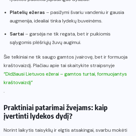
Platelių ežeras
– pasižymi švariu vandeniu ir gausia
augmenija, idealiai tinka lydekų buveinėms.
Sartai
– garsėja ne tik regata, bet ir puikiomis
sąlygomis plėšriųjų žuvų augimui.
Šie telkiniai ne tik saugo gamtos įvairovę, bet ir formuoja
kraštovaizdį. Plačiau apie tai skaitykite straipsnyje
“Didžiausi Lietuvos ežerai – gamtos turtai, formuojantys
kraštovaizdį”
.
Praktiniai patarimai žvejams: kaip
įvertinti lydekos dydį?
Norint laikytis taisyklių ir elgtis atsakingai, svarbu mokėti