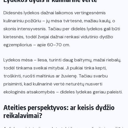
Didesnės lydekos dažnai laikomos vertingesnėmis
kulinariniu požiūriu – jų mėsa tvirtesnė, mažiau kaulų, o
skonis intensyvesnis. Tačiau per didelės lydekos gali būti
kietesnės, todėl žvejai dažnai renkasi vidutinio dydžio
egzempliorius – apie 60–70 cm.
Lydekos mėsa – liesa, turinti daug baltymų, mažai riebalų,
todėl tinkama sveikai mitybai. Ji puikiai tinka kepti,
troškinti, ruošti maltinius ar žuvienę. Tačiau svarbu
prisiminti, kad kulinarinė vertė neturėtų nusverti
ekologinės atsakomybės – dideles lydekas geriau paleisti.
Ateities perspektyvos: ar keisis dydžio
reikalavimai?