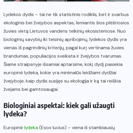
Lydekos dydis – tai ne tik statistinis rodiklis, bet ir svarbus
ekologinis bei žvejybos aspektas, lemiantis šios plėšriosios
žuvies vietą Lietuvos vandens telkinių ekosistemose. Nuo
biologinių savybių iki teisinių apribojimų, lydekos dydis yra
vienas iš pagrindinių kriterijų, pagal kurį vertinama žuvies
brandumas, populiacijos sveikata ir žvejybos tvarumas.
Šiame straipsnyje išsamiai aptarsime, kokį dydį pasiekia
europinė lydeka, kokie yra minimalūs leidžiami dydžiai
žvejyboje, kaip dydis susijęs su ekologija ir ką tai reiškia
žvejams bei gamtosaugai.
Biologiniai aspektai: kiek gali užaugti
lydeka?
Europinė
lydeka
(Esox lucius) – viena iš stambiausių