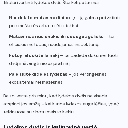
tiksliai įvertinti lydekos dydį. Štai keli patarimai:
Naudokite matavimo liniuotę
– ją galima pritvirtinti
prie meškerės arba turėti atskirai.
Matavimas nuo snukio iki uodegos galiuko
– tai
oficialus metodas, naudojamas inspektorių.
Fotografuokite laimikį
– tai padeda dokumentuoti
dydį ir išvengti nesusipratimų.
Paleiskite dideles lydekas
– jos vertingesnės
ekosistemai nei mažesnės.
Be to, verta prisiminti, kad lydekos dydis ne visada
atspindi jos amžių – kai kurios lydekos auga lėčiau, ypač
telkiniuose su ribotu maisto kiekiu.
Lydekos dydis ir kulinarinė vertė