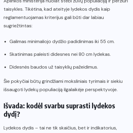
Aplinkos ministerija nuolat stebi žuvų populiaciją ir peržiūri
taisykles. Tikėtina, kad ateityje lydekos dydis kaip
reglamentuojamas kriterijus gali būti dar labiau
sugriežtintas:
Galimas minimaliojo dydžio padidinimas iki 55 cm.
Skatinimas paleisti didesnes nei 80 cm lydekas.
Didesnės baudos už taisyklių pažeidimus.
Šie pokyčiai būtų grindžiami moksliniais tyrimais ir siekiu
išsaugoti lydekų populiaciją ilgalaikėje perspektyvoje.
Išvada: kodėl svarbu suprasti lydekos
dydį?
Lydekos dydis – tai ne tik skaičius, bet ir indikatorius,