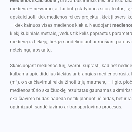
Medienos skaičiuoklė
yra svarbus įrankis tiek profesional
mediena – nesvarbu, ar tai būtų statybinės sijos, lentos, rą
apskaičiuoti, kiek medienos reikės projektui, kiek ji svers,
– kiek kainuos visas medienos kiekis. Naudojant
medienos
kiekį kubiniais metrais, įvedus tik kelis paprastus parametrus
medieną iš tiekėjų, tiek ją sandėliuojant ar ruošiant pardav
neteisingų apskaitų.
Skaičiuojant medienos tūrį, svarbu suprasti, kad net nedidel
kalbama apie didelius kiekius ar brangias medienos rūšis.
(m³), o skaičiavimui reikia žinoti trijų matmenų – ilgio, p
medienos tūrio skaičiuoklę, rezultatas gaunamas akimirksniu
skaičiavimo būdas padeda ne tik planuoti išlaidas, bet ir ra
optimizuoti sandėliavimo ar transportavimo procesus.