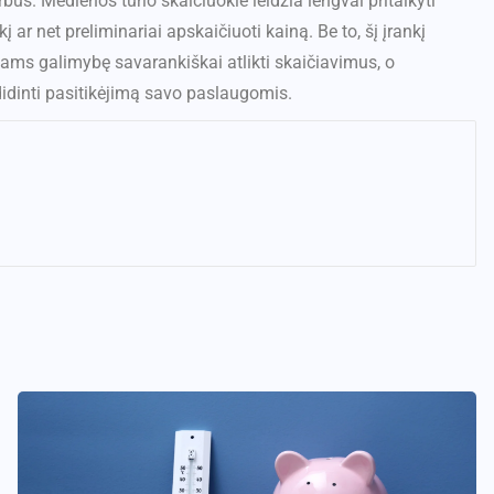
us. Medienos tūrio skaičiuoklė leidžia lengvai pritaikyti
 ar net preliminariai apskaičiuoti kainą. Be to, šį įrankį
entams galimybę savarankiškai atlikti skaičiavimus, o
didinti pasitikėjimą savo paslaugomis.