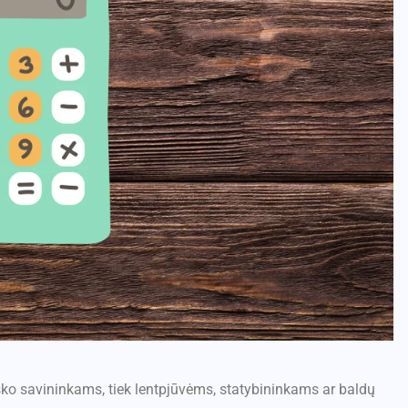
ško savininkams, tiek lentpjūvėms, statybininkams ar baldų