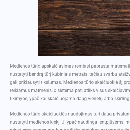
Medienos tūrio apskaičiavimas remiasi paprasta matematine f
nustatyti bendrą tūrį kubiniais metrais, tačiau svarbu atsižve
gali priklausyti tikslumas. Medienos tūrio skaičiuoklė šį pr
reikiamus matmenis, o sistema pati atliks visus skaičiavi
tikimybė, ypač kai skaičiuojama daug vienetų arba skirtin
Medienos tūrio skaičiuoklės naudojimas turi daug privalumų –
nustatyti medienos kiekį. Ji ypač naudinga lentpjūvėms, 