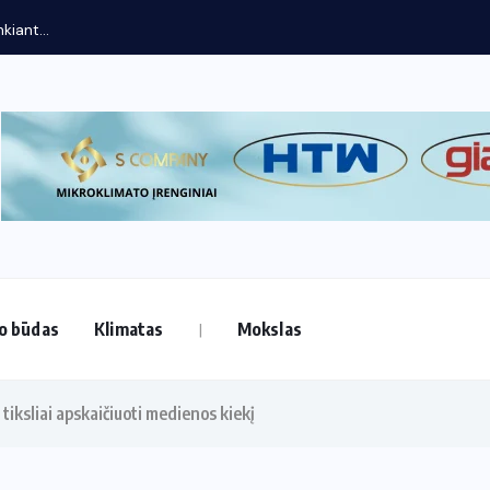
o būdas
Klimatas
Mokslas
 tiksliai apskaičiuoti medienos kiekį