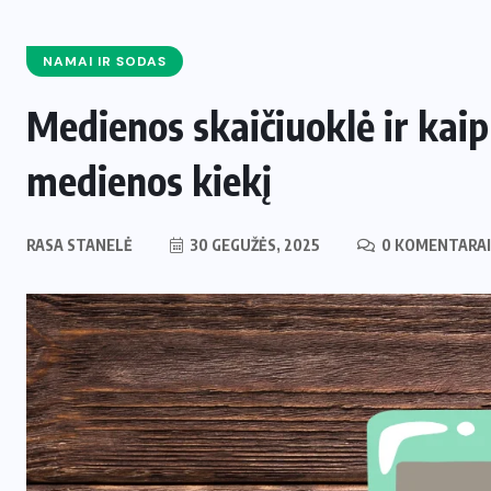
NAMAI IR SODAS
Medienos skaičiuoklė ir kaip 
medienos kiekį
RASA STANELĖ
30 GEGUŽĖS, 2025
0 KOMENTARAI
ENERGETIKA
NAUJIENOS
,
Naujas svertas Europoje: Lietuva
perima svarbų postą strateginėje
i
Europos energetikos asociacijoje
2 LIEPOS, 2026