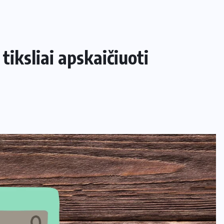
tiksliai apskaičiuoti
NAMAI IR SODAS
Kaip apsaugoti daržą nuo šliužų ir
kurmių nekenkiant augalams?
29 LIEPOS, 2026