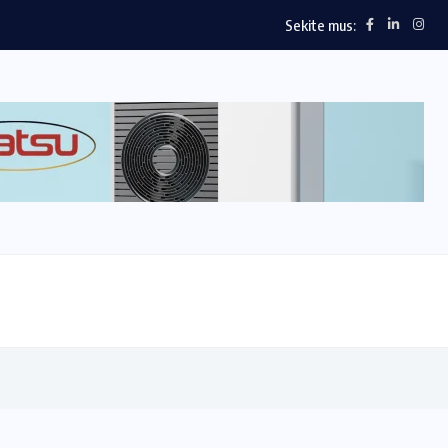
Sekite mus:
Ministrės dr. M. Jakubauskienės komandos veiklos rezult