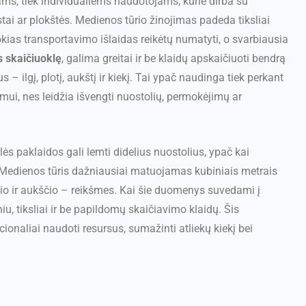
ams, tiek individualiems naudotojams, kurie dirba su
stai ar plokštės. Medienos tūrio žinojimas padeda tiksliai
 kokias transportavimo išlaidas reikėtų numatyti, o svarbiausia
 skaičiuoklę
, galima greitai ir be klaidų apskaičiuoti bendrą
 – ilgį, plotį, aukštį ir kiekį. Tai ypač naudinga tiek perkant
imui, nes leidžia išvengti nuostolių, permokėjimų ar
ės paklaidos gali lemti didelius nuostolius, ypač kai
 Medienos tūris dažniausiai matuojamas kubiniais metrais
ločio ir aukščio – reikšmes. Kai šie duomenys suvedami į
, tiksliai ir be papildomų skaičiavimo klaidų. Šis
cionaliai naudoti resursus, sumažinti atliekų kiekį bei