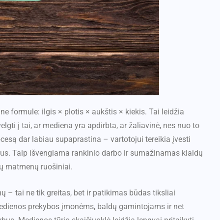
ormule: ilgis × plotis × aukštis × kiekis. Tai leidžia
lgti į tai, ar mediena yra apdirbta, ar žaliavinė, nes nuo to
ocesą dar labiau supaprastina – vartotojui tereikia įvesti
mus. Taip išvengiama rankinio darbo ir sumažinamas klaidų
gų matmenų ruošiniai.
 tai ne tik greitas, bet ir patikimas būdas tiksliai
medienos prekybos įmonėms, baldų gamintojams ir net