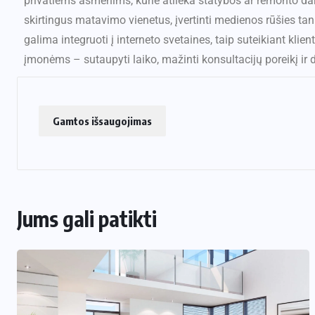
privatiems asmenims, kurie atlieka statybos ar remonto darb
skirtingus matavimo vienetus, įvertinti medienos rūšies tankį
galima integruoti į interneto svetaines, taip suteikiant kli
įmonėms – sutaupyti laiko, mažinti konsultacijų poreikį ir 
Gamtos išsaugojimas
Jums gali patikti