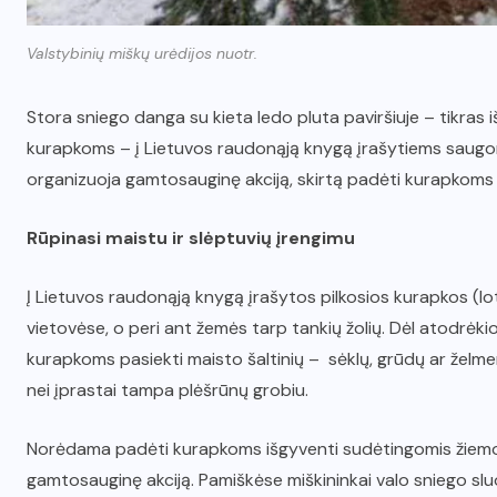
Valstybinių miškų urėdijos nuotr.
Stora sniego danga su kieta ledo pluta paviršiuje – tikras
kurapkoms – į Lietuvos raudonąją knygą įrašytiems saugo
organizuoja gamtosauginę akciją, skirtą padėti kurapkoms i
Rūpinasi maistu ir slėptuvių įrengimu
Į Lietuvos raudonąją knygą įrašytos pilkosios kurapkos (lo
vietovėse, o peri ant žemės tarp tankių žolių. Dėl atodrėkio
kurapkoms pasiekti maisto šaltinių – sėklų, grūdų ar želmen
nei įprastai tampa plėšrūnų grobiu.
Norėdama padėti kurapkoms išgyventi sudėtingomis žiemos
gamtosauginę akciją. Pamiškėse miškininkai valo sniego sl