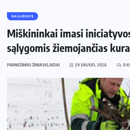
NAUJIENOS
Miškininkai imasi iniciatyvo
sąlygomis žiemojančias kur
PRANEŠIMAS ŽINIASKLAIDAI
29 SAUSIO, 2026
0 K
ENERGETIKA
NAUJIENOS
,
Naujas svertas Europoje: Lietuva
perima svarbų postą strateginėje
i
Europos energetikos asociacijoje
2 LIEPOS, 2026