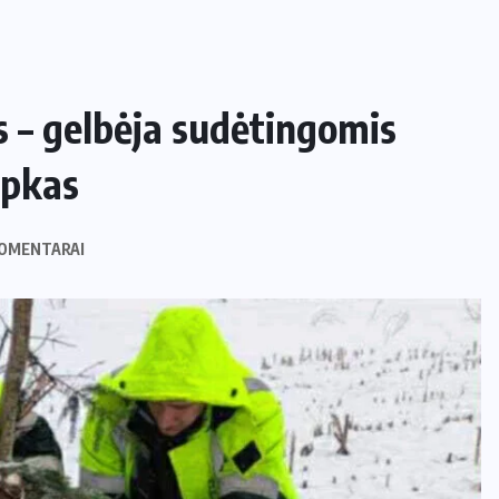
s – gelbėja sudėtingomis
apkas
OMENTARAI
NAMAI IR SODAS
Kaip apsaugoti daržą nuo šliužų ir
kurmių nekenkiant augalams?
29 LIEPOS, 2026