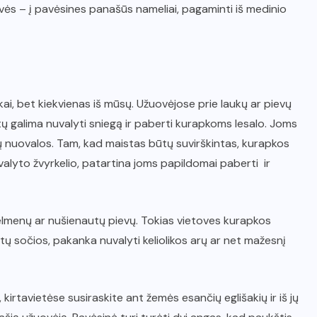
ės – į pavėsines panašūs nameliai, pagaminti iš medinio
ai, bet kiekvienas iš mūsų. Užuovėjose prie laukų ar pievų
ų galima nuvalyti sniegą ir paberti kurapkoms lesalo. Joms
ūdų nuovalos. Tam, kad maistas būtų suvirškintas, kurapkos
alyto žvyrkelio, patartina joms papildomai paberti ir
elmenų ar nušienautų pievų. Tokias vietoves kurapkos
iktų sočios, pakanka nuvalyti keliolikos arų ar net mažesnį
irtavietėse susiraskite ant žemės esančių eglišakių ir iš jų