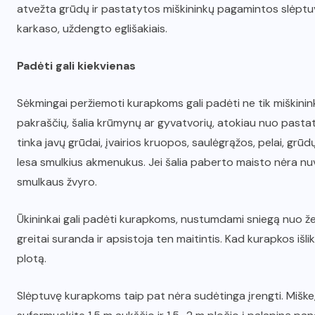
atvežta grūdų ir pastatytos miškininkų pagamintos slėptuv
karkaso, uždengto eglišakiais.
Padėti gali kiekvienas
Sėkmingai peržiemoti kurapkoms gali padėti ne tik miškinink
pakraščių, šalia krūmynų ar gyvatvorių, atokiau nuo pastat
tinka javų grūdai, įvairios kruopos, saulėgrąžos, pelai, gr
lesa smulkius akmenukus. Jei šalia paberto maisto nėra nuv
smulkaus žvyro.
Ūkininkai gali padėti kurapkoms, nustumdami sniegą nuo ž
greitai suranda ir apsistoja ten maitintis. Kad kurapkos išl
plotą.
Slėptuvę kurapkoms taip pat nėra sudėtinga įrengti. Miške, k