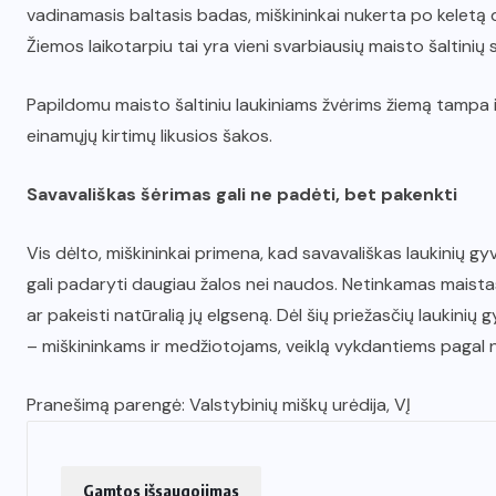
vadinamasis baltasis badas, miškininkai nukerta po keletą dreb
Žiemos laikotarpiu tai yra vieni svarbiausių maisto šaltinių
Papildomu maisto šaltiniu laukiniams žvėrims žiemą tampa 
einamųjų kirtimų likusios šakos.
Savavališkas šėrimas gali ne padėti, bet pakenkti
Vis dėlto, miškininkai primena, kad savavališkas laukinių gy
gali padaryti daugiau žalos nei naudos. Netinkamas maistas 
ar pakeisti natūralią jų elgseną. Dėl šių priežasčių laukini
– miškininkams ir medžiotojams, veiklą vykdantiems pagal 
Pranešimą parengė: Valstybinių miškų urėdija, VĮ
Gamtos išsaugojimas