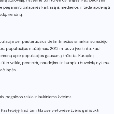
ašią užuovėją. Pavėsinė turi turėti dvi angas, kad paukštis
ite pagaminti palapinės karkasą iš medienos ir tada apdengti
audų, nendrių.
uliacija per pastaruosius dešimtmečius smarkiai sumažėjo.
c. populiacijos mažėjimas. 2013 m. buvo įvertinta, kad
ų duomenų apie populiacijos gausumą trūksta. Kurapkų
ūkio veikla, pesticidų naudojimu ir kurapkų buveinių nykimu.
pač lapės.
, pagalbos reikia ir laukiniams žvėrims.
. Pastebėję, kad tam tikrose vietovėse žvėris gali ištikti