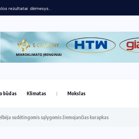
os rezultatai: dėmesys...
o būdas
Klimatas
Mokslas
gelbėja sudėtingomis sąlygomis žiemojančias kurapkas