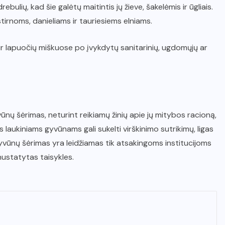
ulių, kad šie galėtų maitintis jų žieve, šakelėmis ir ūgliais.
 stirnoms, danieliams ir tauriesiems elniams.
ir lapuočių miškuose po įvykdytų sanitarinių, ugdomųjų ar
vūnų šėrimas, neturint reikiamų žinių apie jų mitybos racioną,
laukiniams gyvūnams gali sukelti virškinimo sutrikimų, ligas
ų gyvūnų šėrimas yra leidžiamas tik atsakingoms institucijoms
nustatytas taisykles.