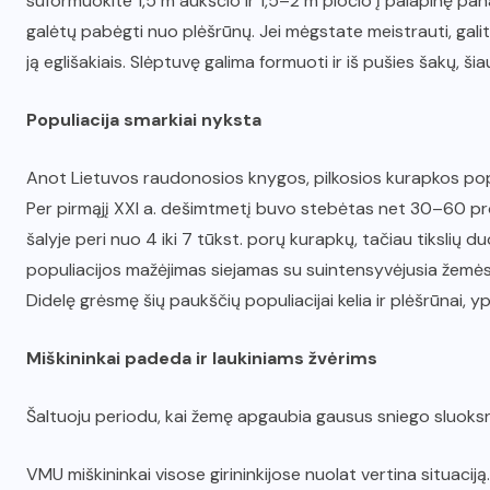
suformuokite 1,5 m aukščio ir 1,5–2 m pločio į palapinę pan
galėtų pabėgti nuo plėšrūnų. Jei mėgstate meistrauti, gal
ją eglišakiais. Slėptuvę galima formuoti ir iš pušies šakų, ši
Populiacija smarkiai nyksta
Anot Lietuvos raudonosios knygos, pilkosios kurapkos pop
Per pirmąjį XXI a. dešimtmetį buvo stebėtas net 30–60 pro
šalyje peri nuo 4 iki 7 tūkst. porų kurapkų, tačiau tiksli
populiacijos mažėjimas siejamas su suintensyvėjusia žemės 
Didelę grėsmę šių paukščių populiacijai kelia ir plėšrūnai, y
Miškininkai padeda ir laukiniams žvėrims
Šaltuoju periodu, kai žemę apgaubia gausus sniego sluoksnis
VMU miškininkai visose girininkijose nuolat vertina situaciją