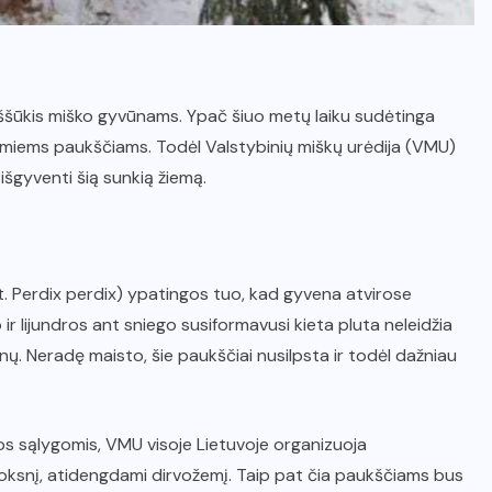
 iššūkis miško gyvūnams. Ypač šiuo metų laiku sudėtinga
miems paukščiams. Todėl Valstybinių miškų urėdija (VMU)
šgyventi šią sunkią žiemą.
t. Perdix perdix) ypatingos tuo, kad gyvena atvirose
 ir lijundros ant sniego susiformavusi kieta pluta neleidžia
ų. Neradę maisto, šie paukščiai nusilpsta ir todėl dažniau
 sąlygomis, VMU visoje Lietuvoje organizuoja
uoksnį, atidengdami dirvožemį. Taip pat čia paukščiams bus