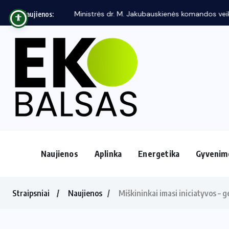
Ministrės dr. M. Jakubauskienės komandos veikl
Naujienos:
Naujienos
Aplinka
Energetika
Gyvenim
Straipsniai
Naujienos
Miškininkai imasi iniciatyvos – 