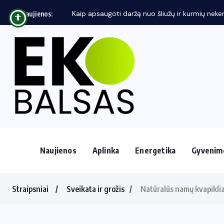
Kaip apsaugoti daržą nuo šliužų ir kurmių neken
Naujienos:
Naujienos
Aplinka
Energetika
Gyvenim
Straipsniai
Sveikata ir grožis
Natūralūs namų kvapiklia