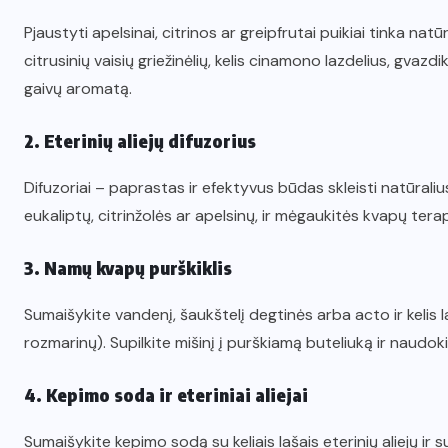
Pjaustyti apelsinai, citrinos ar greipfrutai puikiai tinka na
citrusinių vaisių griežinėlių, kelis cinamono lazdelius, gvazdi
gaivų aromatą.
2. Eterinių aliejų difuzorius
Difuzoriai – paprastas ir efektyvus būdas skleisti natūraliu
eukaliptų, citrinžolės ar apelsinų, ir mėgaukitės kvapų terap
3. Namų kvapų purškiklis
Sumaišykite vandenį, šaukštelį degtinės arba acto ir kelis 
rozmarinų). Supilkite mišinį į purškiamą buteliuką ir naudok
4. Kepimo soda ir eteriniai aliejai
Sumaišykite kepimo sodą su keliais lašais eterinių aliejų ir 