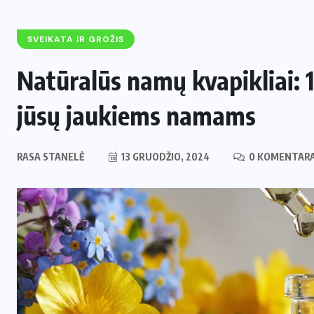
SVEIKATA IR GROŽIS
Natūralūs namų kvapikliai: 1
jūsų jaukiems namams
RASA STANELĖ
13 GRUODŽIO, 2024
0 KOMENTARA
ENERGETIKA
NAUJIENOS
,
Naujas svertas Europoje: Lietuva
perima svarbų postą strateginėje
i
Europos energetikos asociacijoje
2 LIEPOS, 2026