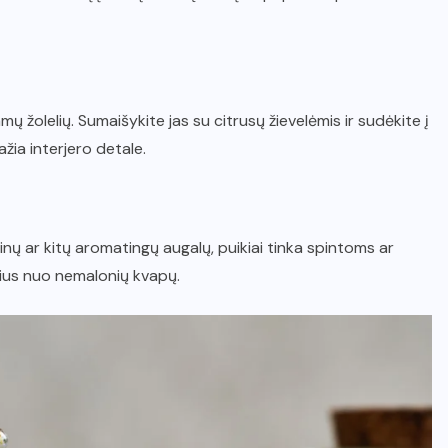
mų žolelių. Sumaišykite jas su citrusų žievelėmis ir sudėkite į
ažia interjero detale.
rinų ar kitų aromatingų augalų, puikiai tinka spintoms ar
užius nuo nemalonių kvapų.