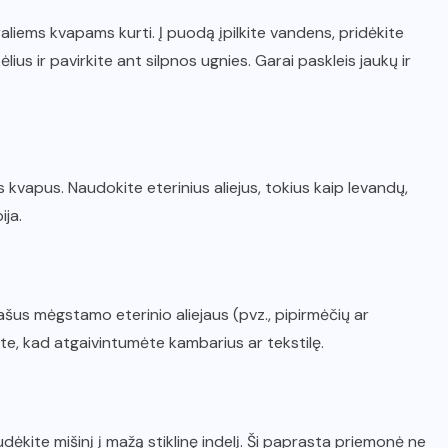
tūraliems kvapams kurti. Į puodą įpilkite vandens, pridėkite
kėlius ir pavirkite ant silpnos ugnies. Garai paskleis jaukų ir
s kvapus. Naudokite eterinius aliejus, tokius kaip levandų,
ija.
lašus mėgstamo eterinio aliejaus (pvz., pipirmėčių ar
ite, kad atgaivintumėte kambarius ar tekstilę.
sudėkite mišinį į mažą stiklinę indelį. Ši paprasta priemonė ne