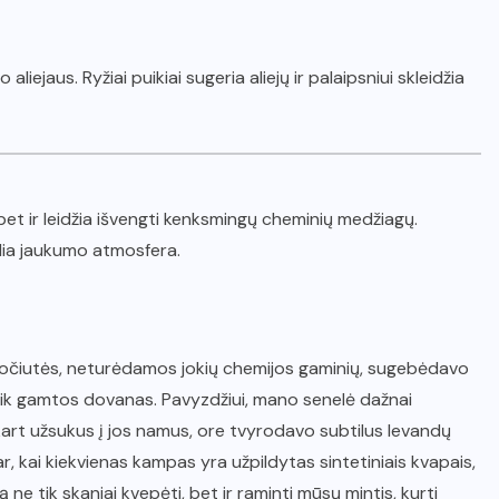
o aliejaus. Ryžiai puikiai sugeria aliejų ir palaipsniui skleidžia
bet ir leidžia išvengti kenksmingų cheminių medžiagų.
alia jaukumo atmosfera.
 močiutės, neturėdamos jokių chemijos gaminių, sugebėdavo
k gamtos dovanas. Pavyzdžiui, mano senelė dažnai
skart užsukus į jos namus, ore tvyrodavo subtilus levandų
, kai kiekvienas kampas yra užpildytas sintetiniais kvapais,
ne tik skaniai kvepėti, bet ir raminti mūsų mintis, kurti