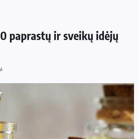
0 paprastų ir sveikų idėjų
I
NAMAI IR SODAS
Kaip apsaugoti daržą nuo šliužų ir
kurmių nekenkiant augalams?
29 LIEPOS, 2026