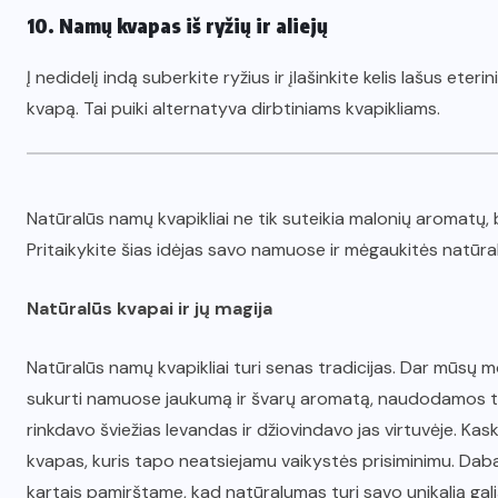
10. Namų kvapas iš ryžių ir aliejų
Į nedidelį indą suberkite ryžius ir įlašinkite kelis lašus eterini
kvapą. Tai puiki alternatyva dirbtiniams kvapikliams.
Natūralūs namų kvapikliai ne tik suteikia malonių aromatų, 
Pritaikykite šias idėjas savo namuose ir mėgaukitės natūr
Natūralūs kvapai ir jų magija
Natūralūs namų kvapikliai turi senas tradicijas. Dar mūsų
sukurti namuose jaukumą ir švarų aromatą, naudodamos ti
rinkdavo šviežias levandas ir džiovindavo jas virtuvėje. Ka
kvapas, kuris tapo neatsiejamu vaikystės prisiminimu. Dabar
kartais pamirštame, kad natūralumas turi savo unikalią galią 