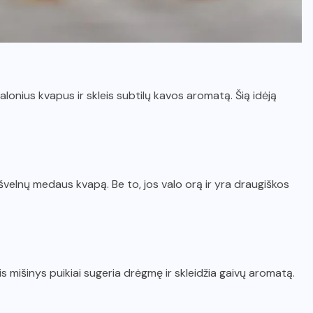
lonius kvapus ir skleis subtilų kavos aromatą. Šią idėją
velnų medaus kvapą. Be to, jos valo orą ir yra draugiškos
. Šis mišinys puikiai sugeria drėgmę ir skleidžia gaivų aromatą.