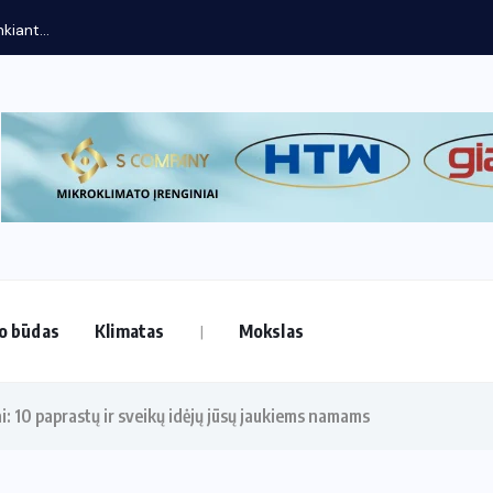
kiant...
o būdas
Klimatas
Mokslas
i: 10 paprastų ir sveikų idėjų jūsų jaukiems namams