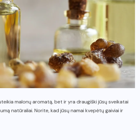
uteikia malonų aromatą, bet ir yra draugiški jūsų sveikatai
umą natūraliai. Norite, kad jūsų namai kvepėtų gaiviai ir