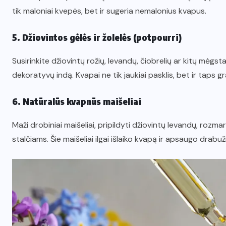
tik maloniai kvepės, bet ir sugeria nemalonius kvapus.
5. Džiovintos gėlės ir žolelės (potpourri)
Susirinkite džiovintų rožių, levandų, čiobrelių ar kitų mėgsta
dekoratyvų indą. Kvapai ne tik jaukiai pasklis, bet ir taps gr
6. Natūralūs kvapnūs maišeliai
Maži drobiniai maišeliai, pripildyti džiovintų levandų, rozma
stalčiams. Šie maišeliai ilgai išlaiko kvapą ir apsaugo drab