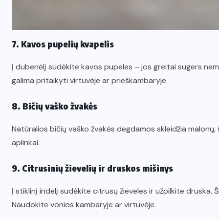
7. Kavos pupelių kvapelis
Į dubenėlį sudėkite kavos pupeles – jos greitai sugers nema
galima pritaikyti virtuvėje ar prieškambaryje.
8. Bičių vaško žvakės
Natūralios bičių vaško žvakės degdamos skleidžia malonų, š
aplinkai.
9. Citrusinių žievelių ir druskos mišinys
Į stiklinį indelį sudėkite citrusų žieveles ir užpilkite druska
Naudokite vonios kambaryje ar virtuvėje.