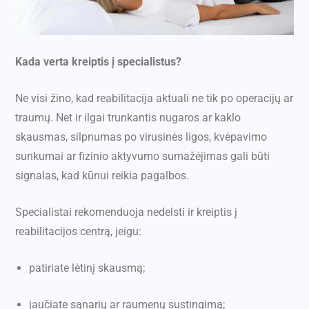
Kada verta kreiptis į specialistus?
Ne visi žino, kad reabilitacija aktuali ne tik po operacijų ar
traumų. Net ir ilgai trunkantis nugaros ar kaklo
skausmas, silpnumas po virusinės ligos, kvėpavimo
sunkumai ar fizinio aktyvumo sumažėjimas gali būti
signalas, kad kūnui reikia pagalbos.
Specialistai rekomenduoja nedelsti ir kreiptis į
reabilitacijos centrą, jeigu:
patiriate lėtinį skausmą;
jaučiate sąnarių ar raumenų sustingimą;