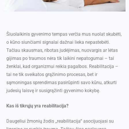
Šiuolaikinis gyvenimo tempas verčia mus nuolat skubėti,
o kūno siunčiami signalai dažnai lieka nepastebėti.
Tačiau skausmas, ribotas judėjimas, nuovargis ar lėtas
gijimas po traumos nėra tik laikini nepatogumai – tai
ženklai, kad organizmui reikia pagalbos. Reabilitacija –
tai ne tik sveikatos grąžinimo procesas, bet ir
sąmoningas sprendimas pasirūpinti savo kūnu, atkurti
judesių laisvę ir susigrąžinti gyvenimo kokybę.
Kas iš tikrųjų yra reabilitacija?
Daugeliui žmonių žodis „reabilitacija“ asocijuojasi su