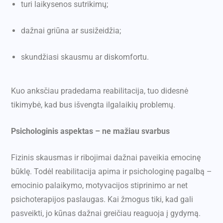
turi laikysenos sutrikimų;
dažnai griūna ar susižeidžia;
skundžiasi skausmu ar diskomfortu.
Kuo anksčiau pradedama reabilitacija, tuo didesnė
tikimybė, kad bus išvengta ilgalaikių problemų.
Psichologinis aspektas – ne mažiau svarbus
Fizinis skausmas ir ribojimai dažnai paveikia emocinę
būklę. Todėl reabilitacija apima ir psichologinę pagalbą –
emocinio palaikymo, motyvacijos stiprinimo ar net
psichoterapijos paslaugas. Kai žmogus tiki, kad gali
pasveikti, jo kūnas dažnai greičiau reaguoja į gydymą.