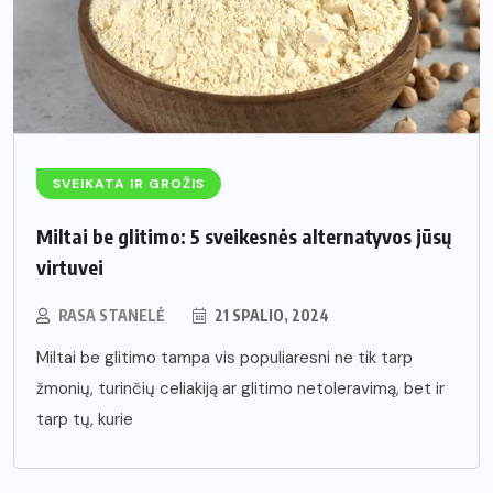
SVEIKATA IR GROŽIS
Miltai be glitimo: 5 sveikesnės alternatyvos jūsų
virtuvei
RASA STANELĖ
21 SPALIO, 2024
Miltai be glitimo tampa vis populiaresni ne tik tarp
žmonių, turinčių celiakiją ar glitimo netoleravimą, bet ir
tarp tų, kurie