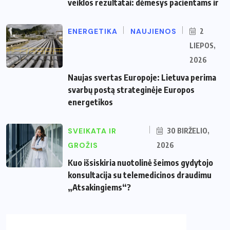
veiklos rezultatai: dėmesys pacientams ir
ENERGETIKA
NAUJIENOS
2
LIEPOS,
2026
Naujas svertas Europoje: Lietuva perima
svarbų postą strateginėje Europos
energetikos
SVEIKATA IR
30 BIRŽELIO,
GROŽIS
2026
Kuo išsiskiria nuotolinė šeimos gydytojo
konsultacija su telemedicinos draudimu
„Atsakingiems“?