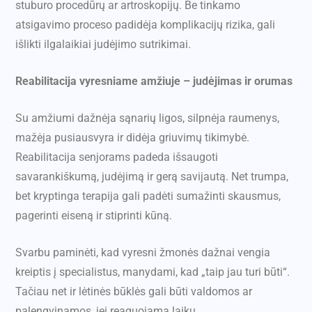
stuburo procedūrų ar artroskopijų. Be tinkamo
atsigavimo proceso padidėja komplikacijų rizika, gali
išlikti ilgalaikiai judėjimo sutrikimai.
Reabilitacija vyresniame amžiuje – judėjimas ir orumas
Su amžiumi dažnėja sąnarių ligos, silpnėja raumenys,
mažėja pusiausvyra ir didėja griuvimų tikimybė.
Reabilitacija senjorams padeda išsaugoti
savarankiškumą, judėjimą ir gerą savijautą. Net trumpa,
bet kryptinga terapija gali padėti sumažinti skausmus,
pagerinti eiseną ir stiprinti kūną.
Svarbu paminėti, kad vyresni žmonės dažnai vengia
kreiptis į specialistus, manydami, kad „taip jau turi būti“.
Tačiau net ir lėtinės būklės gali būti valdomos ar
palengvinamos, jei reaguojama laiku.