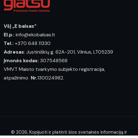
VšĮ „E balsas“
El.p.
: info@ekobalsas.lt
Tel.:
+370 648 11330
Adresas
: Justiniškių g. 62A-201, Vilnius, LT05239
Įmonės kodas:
307548568
VMVT Maisto tvarkymo subjekto registracija,
atpažinimo
Nr.
130024982.
© 2026, Kopijuoti ir platinti šios svetainės informaciją ir