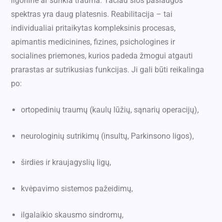
ligonine ar sunkia trauma. Tačiau šios paslaugos
spektras yra daug platesnis. Reabilitacija – tai
individualiai pritaikytas kompleksinis procesas,
apimantis medicinines, fizines, psichologines ir
socialines priemones, kurios padeda žmogui atgauti
prarastas ar sutrikusias funkcijas. Ji gali būti reikalinga
po:
ortopedinių traumų (kaulų lūžių, sąnarių operacijų),
neurologinių sutrikimų (insultų, Parkinsono ligos),
širdies ir kraujagyslių ligų,
kvėpavimo sistemos pažeidimų,
ilgalaikio skausmo sindromų,