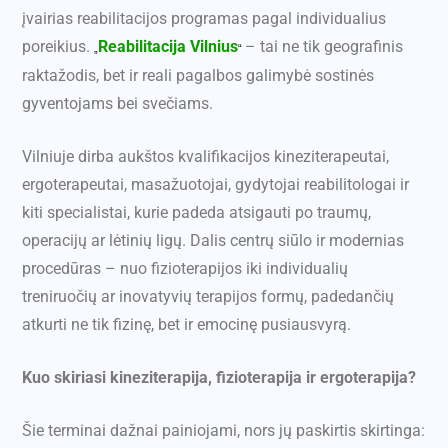
įvairias reabilitacijos programas pagal individualius
poreikius.
Reabilitacija Vilnius
– tai ne tik geografinis
„
“
raktažodis, bet ir reali pagalbos galimybė sostinės
gyventojams bei svečiams.
Vilniuje dirba aukštos kvalifikacijos kineziterapeutai,
ergoterapeutai, masažuotojai, gydytojai reabilitologai ir
kiti specialistai, kurie padeda atsigauti po traumų,
operacijų ar lėtinių ligų. Dalis centrų siūlo ir modernias
procedūras – nuo fizioterapijos iki individualių
treniruočių ar inovatyvių terapijos formų, padedančių
atkurti ne tik fizinę, bet ir emocinę pusiausvyrą.
Kuo skiriasi kineziterapija, fizioterapija ir ergoterapija?
Šie terminai dažnai painiojami, nors jų paskirtis skirtinga: