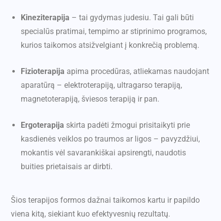
Kineziterapija
– tai gydymas judesiu. Tai gali būti
specialūs pratimai, tempimo ar stiprinimo programos,
kurios taikomos atsižvelgiant į konkrečią problemą.
Fizioterapija
apima procedūras, atliekamas naudojant
aparatūrą – elektroterapiją, ultragarso terapiją,
magnetoterapiją, šviesos terapiją ir pan.
Ergoterapija
skirta padėti žmogui prisitaikyti prie
kasdienės veiklos po traumos ar ligos – pavyzdžiui,
mokantis vėl savarankiškai apsirengti, naudotis
buities prietaisais ar dirbti.
Šios terapijos formos dažnai taikomos kartu ir papildo
viena kitą, siekiant kuo efektyvesnių rezultatų.