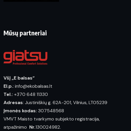
Mūsų partneriai
VšĮ „E balsas“
El.p.
: info@ekobalsas.lt
Tel.:
+370 648 11330
Adresas
: Justiniškių g. 62A-201, Vilnius, LT05239
Įmonės kodas:
307548568
VMVT Maisto tvarkymo subjekto registracija,
atpažinimo
Nr.
130024982.