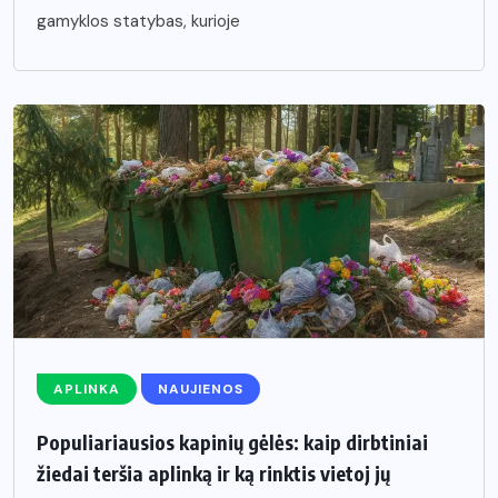
gamyklos statybas, kurioje
APLINKA
NAUJIENOS
Populiariausios kapinių gėlės: kaip dirbtiniai
žiedai teršia aplinką ir ką rinktis vietoj jų