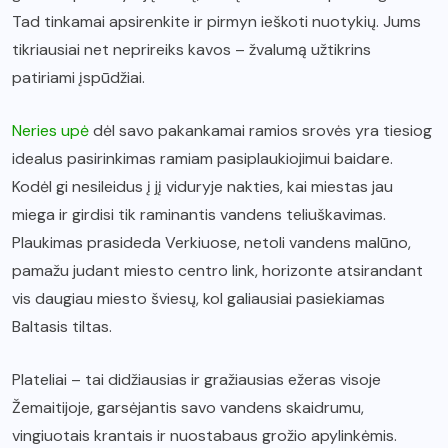
Tad tinkamai apsirenkite ir pirmyn ieškoti nuotykių. Jums
tikriausiai net neprireiks kavos – žvalumą užtikrins
patiriami įspūdžiai.
Neries upė
dėl savo pakankamai ramios srovės yra tiesiog
idealus pasirinkimas ramiam pasiplaukiojimui baidare.
Kodėl gi nesileidus į jį viduryje nakties, kai miestas jau
miega ir girdisi tik raminantis vandens teliuškavimas.
Plaukimas prasideda Verkiuose, netoli vandens malūno,
pamažu judant miesto centro link, horizonte atsirandant
vis daugiau miesto šviesų, kol galiausiai pasiekiamas
Baltasis tiltas.
Plateliai – tai didžiausias ir gražiausias ežeras visoje
Žemaitijoje, garsėjantis savo vandens skaidrumu,
vingiuotais krantais ir nuostabaus grožio apylinkėmis.