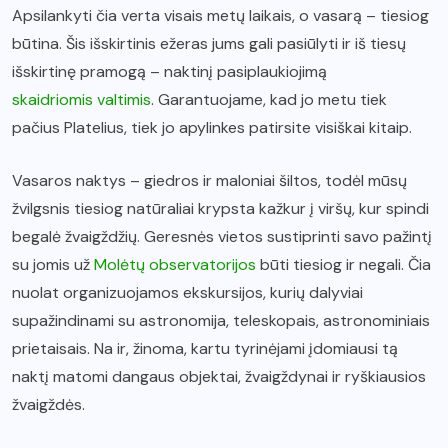
Apsilankyti čia verta visais metų laikais, o vasarą – tiesiog
būtina. Šis išskirtinis ežeras jums gali pasiūlyti ir iš tiesų
išskirtinę pramogą – naktinį pasiplaukiojimą
skaidriomis valtimis
. Garantuojame, kad jo metu tiek
pačius Platelius, tiek jo apylinkes patirsite visiškai kitaip.
Vasaros naktys – giedros ir maloniai šiltos, todėl mūsų
žvilgsnis tiesiog natūraliai krypsta kažkur į viršų, kur spindi
begalė žvaigždžių. Geresnės vietos sustiprinti savo pažintį
su jomis už
Molėtų observatorijos
būti tiesiog ir negali. Čia
nuolat organizuojamos ekskursijos, kurių dalyviai
supažindinami su astronomija, teleskopais, astronominiais
prietaisais. Na ir, žinoma, kartu tyrinėjami įdomiausi tą
naktį matomi dangaus objektai, žvaigždynai ir ryškiausios
žvaigždės.