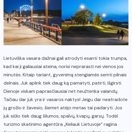
Lietuviška vasara dažnai gali atrodyti esanti tokia trumpa,
kad kai ji galiausiai ateina, norisi neprarasti nei vienos jos
minutės. Kitaip tariant, gyvenimą stengiamės semti pilnais
delnais. Juk aplink tiek daug ką pamatyti, patirti, išgirsti.
Dienoje viskam paprasčiausiai net neužtenka valandų.
Tačiau dar juk yra ir vasaros naktys! Jeigu dar neatradote
jų grožio ir žavesio, šiemet atėjo metas tai padaryti. Jos
juk siūlo tiek daug šilumos, spalvų, kvapų, garsų. Todėl
turizmo skatinimo agentūra „Keliauk Lietuvoje“ ragina