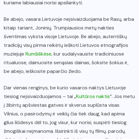
kuriame labiausiai norisi apsilankyti.
Be abejo, vasara Lietuvoje neįsivaizduojama be Rasų, arba
kitaip tariant, Joninių. Trumpiausios metų nakties
šventimas vyksta visoje Lietuvoje. Be abejo, autentiškų
tradicijų visų pirma reikėtų ieškoti Lietuvos etnografijos
muziejuje
Rumšiškėse
, kur sudalyvausite tradiciniuose
ritualuose, dainuosite senąsias dainas, šoksite šokius ir,
be abejo, ieškosite paparčio žiedo.
Dar vienas renginys, be kurio vasaros naktys Lietuvoje
tiesiog neįsivaizduojamos – tai „
Kultūros naktis
“. Jos metu
į žibintų apšviestas gatves ir skverus suplūsta visas
Vilnius, o pasirodymų ir veiklų čia tiek daug, kad apima
gilus liūdesys dėl to, jog visur, kur norisi, suspėti tiesiog
žmogiškai neįmanoma. Išsirinkti iš visų tų filmų, parodų,