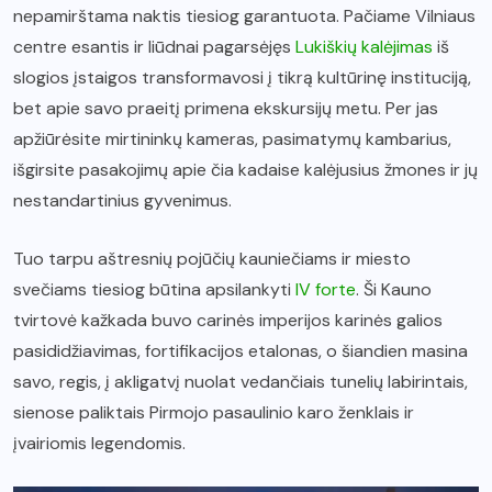
nepamirštama naktis tiesiog garantuota. Pačiame Vilniaus
centre esantis ir liūdnai pagarsėjęs
Lukiškių kalėjimas
iš
slogios įstaigos transformavosi į tikrą kultūrinę instituciją,
bet apie savo praeitį primena ekskursijų metu. Per jas
apžiūrėsite mirtininkų kameras, pasimatymų kambarius,
išgirsite pasakojimų apie čia kadaise kalėjusius žmones ir jų
nestandartinius gyvenimus.
Tuo tarpu aštresnių pojūčių kauniečiams ir miesto
svečiams tiesiog būtina apsilankyti
IV forte
. Ši Kauno
tvirtovė kažkada buvo carinės imperijos karinės galios
pasididžiavimas, fortifikacijos etalonas, o šiandien masina
savo, regis, į akligatvį nuolat vedančiais tunelių labirintais,
sienose paliktais Pirmojo pasaulinio karo ženklais ir
įvairiomis legendomis.