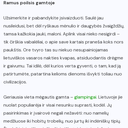
Ramus poilsis gamtoje
Užsimerkite ir pabandykite įsivaizduoti. Saulė jau
nusileidusi, bet dėl ryškaus mėnulio ir daugybės žvaigždžių,
tamsa kažkokia jauki, maloni. Aplink visai nieko nesigirdi –
tik čirškia vabalėliai, o apie save kartais praneša koks nors
paukštis. Ore tvyro tas su niekuo nesupainiojamas
lietuviškos vasaros nakties kvapas, atsiduodantis drėgme
ir gaivumu. Tai idilė, dėl kurios verta gyventi, o tam, kad ją
patirtumėte, patartina kelioms dienoms išvykti toliau nuo
civilizacijos.
Geriausia vieta mėgautis gamta –
glampingai
. Lietuvoje jie
nuolat populiarėja ir visai nesunku suprasti, kodėl. Jų
pasirinkimas ir įvairovė negali nežavėti: nuo namelių
medžiuose iki hobitų trobelių, nuo jurtų iki indėniškų tipių.