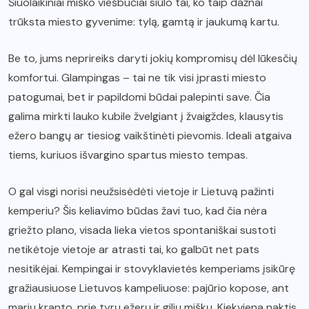
Šiuolaikiniai miško viešbučiai siūlo tai, ko taip dažnai
trūksta miesto gyvenime: tylą, gamtą ir jaukumą kartu.
Be to, jums neprireiks daryti jokių kompromisų dėl lūkesčių
komfortui. Glampingas – tai ne tik visi įprasti miesto
patogumai, bet ir papildomi būdai palepinti save. Čia
galima mirkti lauko kubile žvelgiant į žvaigždes, klausytis
ežero bangų ar tiesiog vaikštinėti pievomis. Ideali atgaiva
tiems, kuriuos išvargino spartus miesto tempas.
O gal visgi norisi neužsisėdėti vietoje ir Lietuvą pažinti
kemperiu? Šis keliavimo būdas žavi tuo, kad čia nėra
griežto plano, visada lieka vietos spontaniškai sustoti
netikėtoje vietoje ar atrasti tai, ko galbūt net pats
nesitikėjai. Kempingai ir stovyklavietės kemperiams įsikūrę
gražiausiuose Lietuvos kampeliuose: pajūrio kopose, ant
marių kranto, prie tyrų ežerų ir gilių miškų. Kiekviena naktis