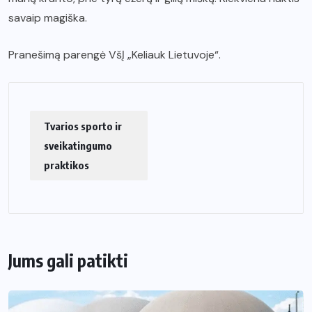
savaip magiška.
Pranešimą parengė VšĮ „Keliauk Lietuvoje“.
Tvarios sporto ir
sveikatingumo
praktikos
Jums gali patikti