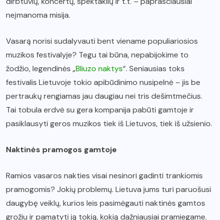
dirbtuvių, koncertų, spektaklių ir t.t. – paprasčiausiai
neįmanoma misija.
Vasarą norisi sudalyvauti bent viename populiariosios
muzikos festivalyje? Tegu tai būna, nepabijokime to
žodžio, legendinės „
Bliuzo naktys
“. Seniausias toks
festivalis Lietuvoje tokio apibūdinimo nusipelnė – jis be
pertraukų rengiamas jau daugiau nei tris dešimtmečius.
Tai tobula erdvė su gera kompanija pabūti gamtoje ir
pasiklausyti geros muzikos tiek iš Lietuvos, tiek iš užsienio.
Naktinės pramogos gamtoje
Ramios vasaros nakties visai nesinori gadinti trankiomis
pramogomis? Jokių problemų. Lietuva jums turi paruošusi
daugybę veiklų, kurios leis pasimėgauti naktinės gamtos
grožiu ir pamatyti ją tokią, kokią dažniausiai pramiegame.