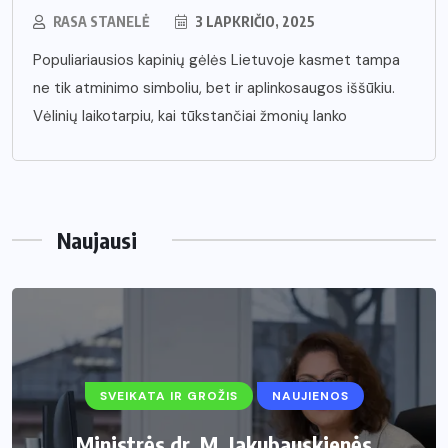
RASA STANELĖ
3 LAPKRIČIO, 2025
Populiariausios kapinių gėlės Lietuvoje kasmet tampa
ne tik atminimo simboliu, bet ir aplinkosaugos iššūkiu.
Vėlinių laikotarpiu, kai tūkstančiai žmonių lanko
Naujausi
SVEIKATA IR GROŽIS
NAUJIENOS
Ministrės dr. M. Jakubauskienės