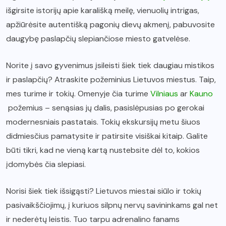
išgirsite istorijų apie karališką meilę, vienuolių intrigas,
apžiūrėsite autentišką pagonių dievų akmenį, pabuvosite
daugybę paslapčių slepiančiose miesto gatvelėse.
Norite į savo gyvenimus įsileisti šiek tiek daugiau mistikos
ir paslapčių? Atraskite požeminius Lietuvos miestus. Taip,
mes turime ir tokių. Omenyje čia turime
Vilniaus
ar
Kauno
požemius – senąsias jų dalis, pasislėpusias po gerokai
modernesniais pastatais. Tokių ekskursijų metu šiuos
didmiesčius pamatysite ir patirsite visiškai kitaip. Galite
būti tikri, kad ne vieną kartą nustebsite dėl to, kokios
įdomybės čia slepiasi.
Norisi šiek tiek išsigąsti? Lietuvos miestai siūlo ir tokių
pasivaikščiojimų, į kuriuos silpnų nervų savininkams gal net
ir nederėtų leistis. Tuo tarpu adrenalino fanams