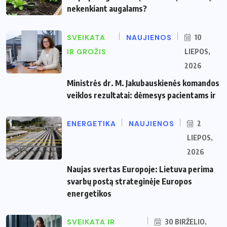
nekenkiant augalams?
SVEIKATA
NAUJIENOS
10
IR GROŽIS
LIEPOS,
2026
Ministrės dr. M. Jakubauskienės komandos
veiklos rezultatai: dėmesys pacientams ir
ENERGETIKA
NAUJIENOS
2
LIEPOS,
2026
Naujas svertas Europoje: Lietuva perima
svarbų postą strateginėje Europos
energetikos
SVEIKATA IR
30 BIRŽELIO,