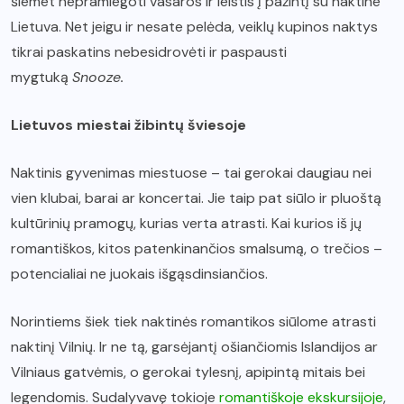
šiemet nepramiegoti vasaros ir leistis į pažintį su naktine
Lietuva. Net jeigu ir nesate pelėda, veiklų kupinos naktys
tikrai paskatins nebesidrovėti ir paspausti
mygtuką
Snooze.
Lietuvos miestai žibintų šviesoje
Naktinis gyvenimas miestuose – tai gerokai daugiau nei
vien klubai, barai ar koncertai. Jie taip pat siūlo ir pluoštą
kultūrinių pramogų, kurias verta atrasti. Kai kurios iš jų
romantiškos, kitos patenkinančios smalsumą, o trečios –
potencialiai ne juokais išgąsdinsiančios.
Norintiems šiek tiek naktinės romantikos siūlome atrasti
naktinį Vilnių. Ir ne tą, garsėjantį ošiančiomis Islandijos ar
Vilniaus gatvėmis, o gerokai tylesnį, apipintą mitais bei
legendomis. Sudalyvavę tokioje
romantiškoje ekskursijoje
,