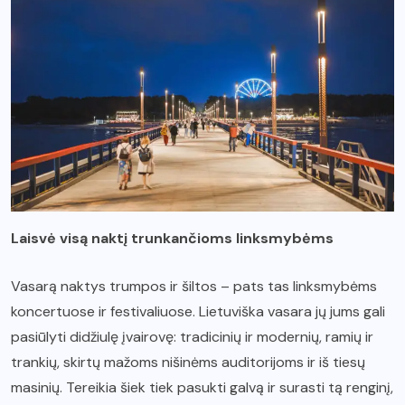
Laisvė visą naktį trunkančioms linksmybėms
Vasarą naktys trumpos ir šiltos – pats tas linksmybėms
koncertuose ir festivaliuose. Lietuviška vasara jų jums gali
pasiūlyti didžiulę įvairovę: tradicinių ir modernių, ramių ir
trankių, skirtų mažoms nišinėms auditorijoms ir iš tiesų
masinių. Tereikia šiek tiek pasukti galvą ir surasti tą renginį,