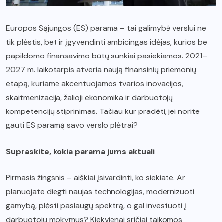
Europos Sąjungos (ES) parama – tai galimybė verslui ne
tik plėstis, bet ir įgyvendinti ambicingas idėjas, kurios be
papildomo finansavimo būtų sunkiai pasiekiamos. 2021–
2027 m. laikotarpis atveria naują finansinių priemonių
etapą, kuriame akcentuojamos tvarios inovacijos,
skaitmenizacija, žalioji ekonomika ir darbuotojų
kompetencijų stiprinimas. Tačiau kur pradėti, jei norite
gauti ES paramą savo verslo plėtrai?
Supraskite, kokia parama jums aktuali
Pirmasis žingsnis – aiškiai įsivardinti, ko siekiate. Ar
planuojate diegti naujas technologijas, modernizuoti
gamybą, plėsti paslaugų spektrą, o gal investuoti į
darbuotojų mokymus? Kiekvienai sričiai taikomos