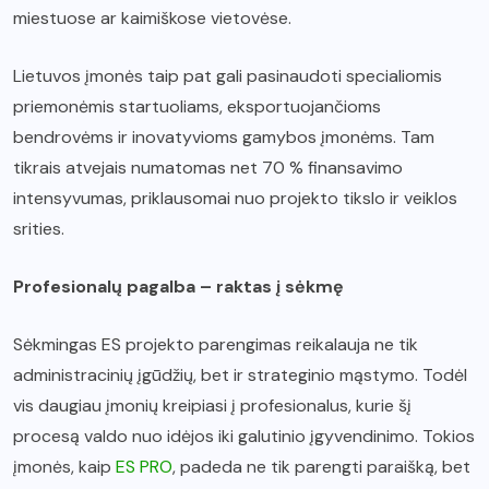
miestuose ar kaimiškose vietovėse.
Lietuvos įmonės taip pat gali pasinaudoti specialiomis
priemonėmis startuoliams, eksportuojančioms
bendrovėms ir inovatyvioms gamybos įmonėms. Tam
tikrais atvejais numatomas net 70 % finansavimo
intensyvumas, priklausomai nuo projekto tikslo ir veiklos
srities.
Profesionalų pagalba – raktas į sėkmę
Sėkmingas ES projekto parengimas reikalauja ne tik
administracinių įgūdžių, bet ir strateginio mąstymo. Todėl
vis daugiau įmonių kreipiasi į profesionalus, kurie šį
procesą valdo nuo idėjos iki galutinio įgyvendinimo. Tokios
įmonės, kaip
ES PRO
, padeda ne tik parengti paraišką, bet