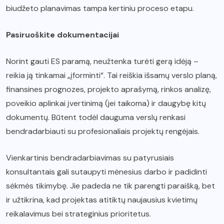
biudžeto planavimas tampa kertiniu proceso etapu.
Pasiruoškite dokumentacijai
Norint gauti ES paramą, neužtenka turėti gerą idėją –
reikia ją tinkamai „įforminti“. Tai reiškia išsamų verslo planą,
finansines prognozes, projekto aprašymą, rinkos analizę,
poveikio aplinkai įvertinimą (jei taikoma) ir daugybę kitų
dokumentų. Būtent todėl dauguma verslų renkasi
bendradarbiauti su profesionaliais projektų rengėjais.
Vienkartinis bendradarbiavimas su patyrusiais
konsultantais gali sutaupyti mėnesius darbo ir padidinti
sėkmės tikimybę. Jie padeda ne tik parengti paraišką, bet
ir užtikrina, kad projektas atitiktų naujausius kvietimų
reikalavimus bei strateginius prioritetus.