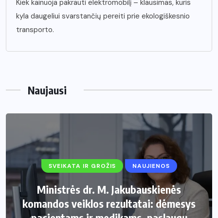
Kiek kainuoja pakrauti elektromobilį – klausimas, kuris
kyla daugeliui svarstančių pereiti prie ekologiškesnio
transporto.
Naujausi
SVEIKATA IR GROŽIS
NAUJIENOS
Ministrės dr. M. Jakubauskienės
komandos veiklos rezultatai: dėmesys
pacientams ir medikams, paslaugų