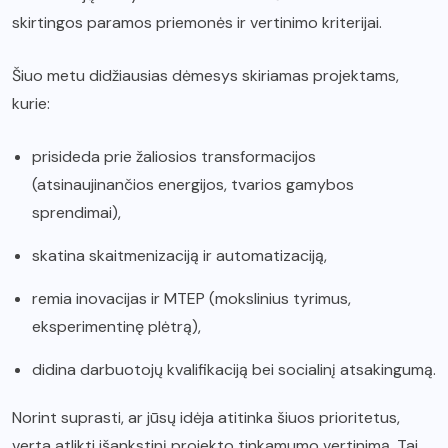
skirtingos paramos priemonės ir vertinimo kriterijai.
Šiuo metu didžiausias dėmesys skiriamas projektams,
kurie:
prisideda prie žaliosios transformacijos
(atsinaujinančios energijos, tvarios gamybos
sprendimai),
skatina skaitmenizaciją ir automatizaciją,
remia inovacijas ir MTEP (mokslinius tyrimus,
eksperimentinę plėtrą),
didina darbuotojų kvalifikaciją bei socialinį atsakingumą.
Norint suprasti, ar jūsų idėja atitinka šiuos prioritetus,
verta atlikti išankstinį projekto tinkamumo vertinimą. Tai