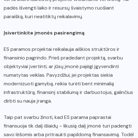
padės išvengti laiko ir resursų švaistymo ruošiant
paraišką, kuri neatitiktų reikalavimų.
Įsivertinkite įmonės pasirengimą
ES paramos projektai reikalauja aiškios struktūros ir
finansinio pagrindo. Prieš pradedant projektą, svarbu
objektyviai įvertinti, ar jūsų įmonė pajėgi įgyvendinti
numatytas veiklas. Pavyzdžiui, jei projektas siekia
modernizuoti gamybą, reikia turėti bent minimalią
infrastruktūrą, finansinį stabilumą ir darbuotojus, galinčius
dirbti su nauja įranga.
Taip pat svarbu žinoti, kad ES parama paprastai
finansuoja tik dalį išlaidų – likusią dalį įmonė turi padengti
savo lėšomis arba pritraukti papildomą finansavimą. Todėl