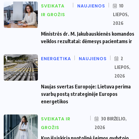
SVEIKATA
NAUJIENOS
10
IR GROŽIS
LIEPOS,
2026
Ministrės dr. M. Jakubauskienės komandos
veiklos rezultatai: dėmesys pacientams ir
ENERGETIKA
NAUJIENOS
2
LIEPOS,
2026
Naujas svertas Europoje: Lietuva perima
svarbų postą strateginėje Europos
energetikos
SVEIKATA IR
30 BIRŽELIO,
GROŽIS
2026
Kuo išsiskiria nuotolinė šeimos gydytojo