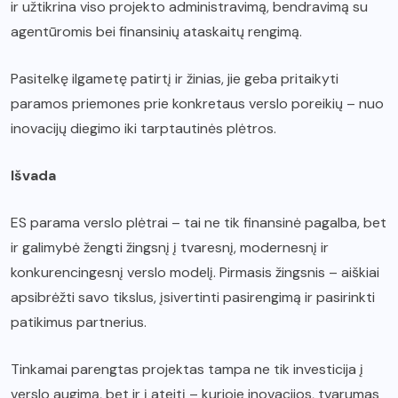
ir užtikrina viso projekto administravimą, bendravimą su
agentūromis bei finansinių ataskaitų rengimą.
Pasitelkę ilgametę patirtį ir žinias, jie geba pritaikyti
paramos priemones prie konkretaus verslo poreikių – nuo
inovacijų diegimo iki tarptautinės plėtros.
Išvada
ES parama verslo plėtrai – tai ne tik finansinė pagalba, bet
ir galimybė žengti žingsnį į tvaresnį, modernesnį ir
konkurencingesnį verslo modelį. Pirmasis žingsnis – aiškiai
apsibrėžti savo tikslus, įsivertinti pasirengimą ir pasirinkti
patikimus partnerius.
Tinkamai parengtas projektas tampa ne tik investicija į
verslo augimą, bet ir į ateitį – kurioje inovacijos, tvarumas