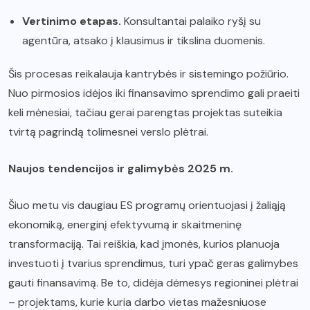
Vertinimo etapas.
Konsultantai palaiko ryšį su
agentūra, atsako į klausimus ir tikslina duomenis.
Šis procesas reikalauja kantrybės ir sistemingo požiūrio.
Nuo pirmosios idėjos iki finansavimo sprendimo gali praeiti
keli mėnesiai, tačiau gerai parengtas projektas suteikia
tvirtą pagrindą tolimesnei verslo plėtrai.
Naujos tendencijos ir galimybės 2025 m.
Šiuo metu vis daugiau ES programų orientuojasi į žaliąją
ekonomiką, energinį efektyvumą ir skaitmeninę
transformaciją. Tai reiškia, kad įmonės, kurios planuoja
investuoti į tvarius sprendimus, turi ypač geras galimybes
gauti finansavimą. Be to, didėja dėmesys regioninei plėtrai
– projektams, kurie kuria darbo vietas mažesniuose