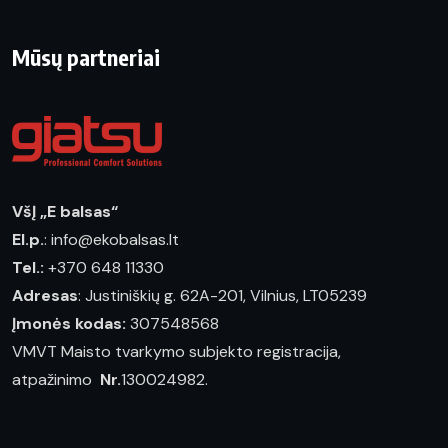
Mūsų partneriai
VšĮ „E balsas“
El.p.
: info@ekobalsas.lt
Tel.:
+370 648 11330
Adresas
: Justiniškių g. 62A-201, Vilnius, LT05239
Įmonės kodas:
307548568
VMVT Maisto tvarkymo subjekto registracija,
atpažinimo
Nr.
130024982.