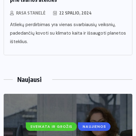
RASA STANELĖ
22 SPALIO, 2024
Atliekų perdirbimas yra vienas svarbiausių veiksnių,
padedančių kovoti su klimato kaita ir išsaugoti planetos
išteklius.
Naujausi
SVEIKATA IR GROŽIS
NAUJIENOS