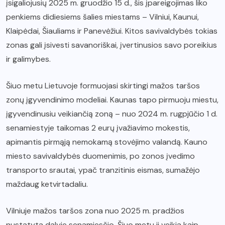
įsigaliojusių 2025 m. gruodžio 15 d., šis įpareigojimas liko
penkiems didiesiems šalies miestams – Vilniui, Kaunui,
Klaipėdai, Šiauliams ir Panevėžiui. Kitos savivaldybės tokias
zonas gali įsivesti savanoriškai, įvertinusios savo poreikius
ir galimybes.
Šiuo metu Lietuvoje formuojasi skirtingi mažos taršos
zonų įgyvendinimo modeliai. Kaunas tapo pirmuoju miestu,
įgyvendinusiu veikiančią zoną – nuo 2024 m. rugpjūčio 1 d.
senamiestyje taikomas 2 eurų įvažiavimo mokestis,
apimantis pirmąją nemokamą stovėjimo valandą. Kauno
miesto savivaldybės duomenimis, po zonos įvedimo
transporto srautai, ypač tranzitinis eismas, sumažėjo
maždaug ketvirtadaliu.
Vilniuje mažos taršos zona nuo 2025 m. pradžios
nustatyta dalyje senamiesčio. Šiuo metu ji veikia kaip