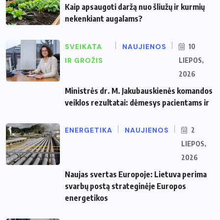
Kaip apsaugoti daržą nuo šliužų ir kurmių
nekenkiant augalams?
SVEIKATA
NAUJIENOS
10
IR GROŽIS
LIEPOS,
2026
Ministrės dr. M. Jakubauskienės komandos
veiklos rezultatai: dėmesys pacientams ir
ENERGETIKA
NAUJIENOS
2
LIEPOS,
2026
Naujas svertas Europoje: Lietuva perima
svarbų postą strateginėje Europos
energetikos