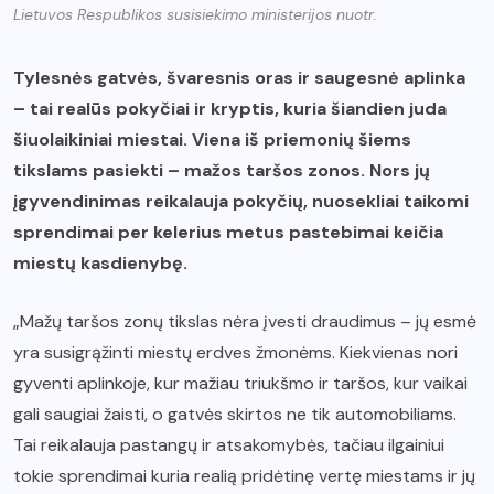
Lietuvos Respublikos susisiekimo ministerijos nuotr.
Tylesnės gatvės, švaresnis oras ir saugesnė aplinka
– tai realūs pokyčiai ir kryptis, kuria šiandien juda
šiuolaikiniai miestai. Viena iš priemonių šiems
tikslams pasiekti – mažos taršos zonos. Nors jų
įgyvendinimas reikalauja pokyčių, nuosekliai taikomi
sprendimai per kelerius metus pastebimai keičia
miestų kasdienybę.
„Mažų taršos zonų tikslas nėra įvesti draudimus – jų esmė
yra susigrąžinti miestų erdves žmonėms. Kiekvienas nori
gyventi aplinkoje, kur mažiau triukšmo ir taršos, kur vaikai
gali saugiai žaisti, o gatvės skirtos ne tik automobiliams.
Tai reikalauja pastangų ir atsakomybės, tačiau ilgainiui
tokie sprendimai kuria realią pridėtinę vertę miestams ir jų