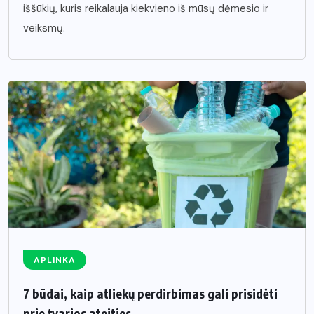
iššūkių, kuris reikalauja kiekvieno iš mūsų dėmesio ir
veiksmų.
APLINKA
7 būdai, kaip atliekų perdirbimas gali prisidėti
prie tvarios ateities