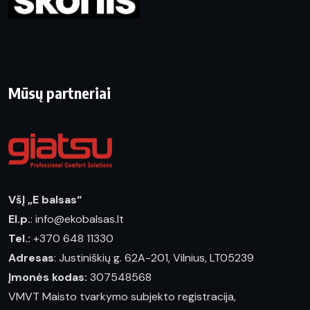
Mūsų partneriai
VšĮ „E balsas“
El.p.
: info@ekobalsas.lt
Tel.:
+370 648 11330
Adresas
: Justiniškių g. 62A-201, Vilnius, LT05239
Įmonės kodas:
307548568
VMVT Maisto tvarkymo subjekto registracija,