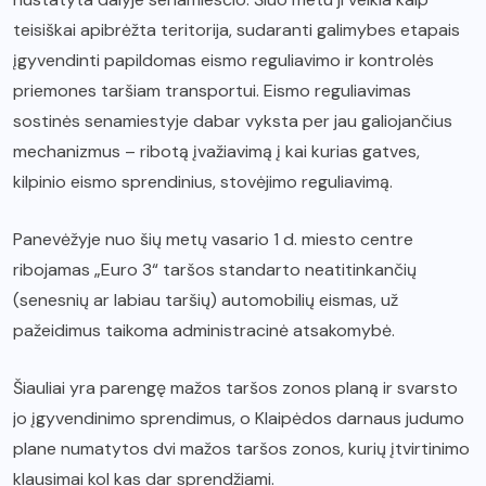
teisiškai apibrėžta teritorija, sudaranti galimybes etapais
įgyvendinti papildomas eismo reguliavimo ir kontrolės
priemones taršiam transportui. Eismo reguliavimas
sostinės senamiestyje dabar vyksta per jau galiojančius
mechanizmus – ribotą įvažiavimą į kai kurias gatves,
kilpinio eismo sprendinius, stovėjimo reguliavimą.
Panevėžyje nuo šių metų vasario 1 d. miesto centre
ribojamas „Euro 3“ taršos standarto neatitinkančių
(senesnių ar labiau taršių) automobilių eismas, už
pažeidimus taikoma administracinė atsakomybė.
Šiauliai yra parengę mažos taršos zonos planą ir svarsto
jo įgyvendinimo sprendimus, o Klaipėdos darnaus judumo
plane numatytos dvi mažos taršos zonos, kurių įtvirtinimo
klausimai kol kas dar sprendžiami.