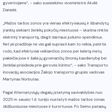
gyventojams“, – sako susisiekimo viceministrė Akvilė
Danielė.
„Mažos taršos zonos yra vienas efektyviausių ir išbandytų
įrankių siekiant ženklių pokyčių miestuose – skatina rinktis
elektrinį transportą, diegti darnaus judumo spendimus.
Net jei pradžioje ne visi gali suprasti kam to reikia, patirtis
rodo, kad efektyviai veikiančios zonos per keletą metų
pakeičia jose ir šalia jų gyvenančių žmonių kasdienybę bei
ženkliai prisideda prie gerovės kūrimo“, – sako Transporto
inovacijų asociacijos Žaliojo transporto grupės vadovas
Martynas Norbutas.
Pagal Alternatyviųjų degalų įstatymą savivaldybės nuo
2025 m. sausio 1 d. turėjo nustatyti mažos taršos zonas
didžiuosiuose miestuose ir kurortuose. Po Seimo pataisų,