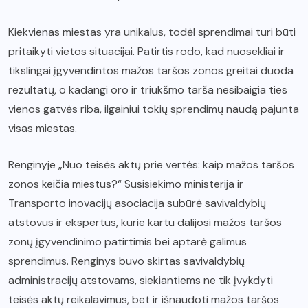
Kiekvienas miestas yra unikalus, todėl sprendimai turi būti
pritaikyti vietos situacijai. Patirtis rodo, kad nuosekliai ir
tikslingai įgyvendintos mažos taršos zonos greitai duoda
rezultatų, o kadangi oro ir triukšmo tarša nesibaigia ties
vienos gatvės riba, ilgainiui tokių sprendimų naudą pajunta
visas miestas.
Renginyje „Nuo teisės aktų prie vertės: kaip mažos taršos
zonos keičia miestus?“ Susisiekimo ministerija ir
Transporto inovacijų asociacija subūrė savivaldybių
atstovus ir ekspertus, kurie kartu dalijosi mažos taršos
zonų įgyvendinimo patirtimis bei aptarė galimus
sprendimus. Renginys buvo skirtas savivaldybių
administracijų atstovams, siekiantiems ne tik įvykdyti
teisės aktų reikalavimus, bet ir išnaudoti mažos taršos