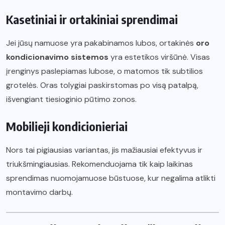
Kasetiniai ir ortakiniai sprendimai
Jei jūsų namuose yra pakabinamos lubos, ortakinės
oro
kondicionavimo sistemos
yra estetikos viršūnė. Visas
įrenginys paslepiamas lubose, o matomos tik subtilios
grotelės. Oras tolygiai paskirstomas po visą patalpą,
išvengiant tiesioginio pūtimo zonos.
Mobilieji kondicionieriai
Nors tai pigiausias variantas, jis mažiausiai efektyvus ir
triukšmingiausias. Rekomenduojama tik kaip laikinas
sprendimas nuomojamuose būstuose, kur negalima atlikti
montavimo darbų.