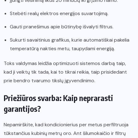
Įjungti vėsinimą likus 20 minučių iki grįžimo namo.
Stebėti realų elektros energijos suvartojimą.
Gauti pranešimus apie būtinybę išvalyti filtrus.
Sukurti savaitinius grafikus, kurie automatiškai pakelia
temperatūrą nakties metu, taupydami energiją.
Toks valdymas leidžia optimizuoti sistemos darbą taip,
kad ji veiktų tik tada, kai to tikrai reikia, taip prisidedant
prie bendro tvarumo tikslų įgyvendinimo.
Priežiūros svarba: Kaip neprarasti
garantijos?
Nepamirškite, kad kondicionierius per metus perfiltruoja
tūkstančius kubinių metrų oro. Ant šilumokaičio ir filtrų