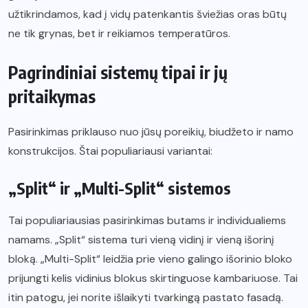
užtikrindamos, kad į vidų patenkantis šviežias oras būtų
ne tik grynas, bet ir reikiamos temperatūros.
Pagrindiniai sistemų tipai ir jų
pritaikymas
Pasirinkimas priklauso nuo jūsų poreikių, biudžeto ir namo
konstrukcijos. Štai populiariausi variantai:
„Split“ ir „Multi-Split“ sistemos
Tai populiariausias pasirinkimas butams ir individualiems
namams. „Split“ sistema turi vieną vidinį ir vieną išorinį
bloką. „Multi-Split“ leidžia prie vieno galingo išorinio bloko
prijungti kelis vidinius blokus skirtinguose kambariuose. Tai
itin patogu, jei norite išlaikyti tvarkingą pastato fasadą.