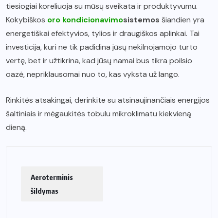
tiesiogiai koreliuoja su mūsų sveikata ir produktyvumu.
Kokybiškos
oro kondicionavimo
sistemos
šiandien yra
energetiškai efektyvios, tylios ir draugiškos aplinkai. Tai
investicija, kuri ne tik padidina jūsų nekilnojamojo turto
vertę, bet ir užtikrina, kad jūsų namai bus tikra poilsio
oazė, nepriklausomai nuo to, kas vyksta už lango.
Rinkitės atsakingai, derinkite su atsinaujinančiais energijos
šaltiniais ir mėgaukitės tobulu mikroklimatu kiekvieną
dieną.
Aeroterminis
šildymas