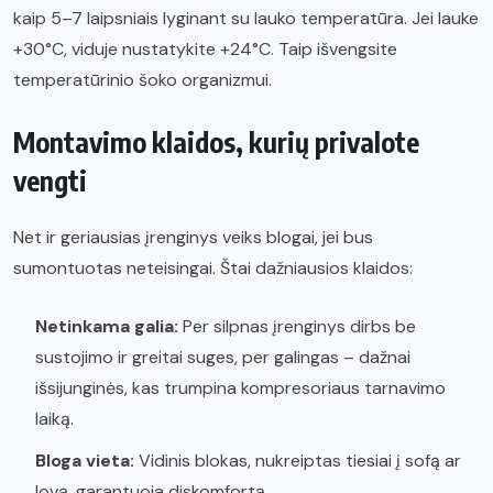
kaip 5–7 laipsniais lyginant su lauko temperatūra. Jei lauke
+30°C, viduje nustatykite +24°C. Taip išvengsite
temperatūrinio šoko organizmui.
Montavimo klaidos, kurių privalote
vengti
Net ir geriausias įrenginys veiks blogai, jei bus
sumontuotas neteisingai. Štai dažniausios klaidos:
Netinkama galia:
Per silpnas įrenginys dirbs be
sustojimo ir greitai suges, per galingas – dažnai
išsijunginės, kas trumpina kompresoriaus tarnavimo
laiką.
Bloga vieta:
Vidinis blokas, nukreiptas tiesiai į sofą ar
lovą, garantuoja diskomfortą.