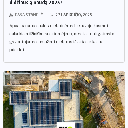
didžiausią naudą 2025?
RASA STANELĖ
27 LAPKRIČIO, 2025
Apva parama saulės elektrinėms Lietuvoje kasmet
sulaukia milžiniško susidomėjimo, nes tai reali galimybė
gyventojams sumažinti elektros išlaidas ir kartu
prisidėti