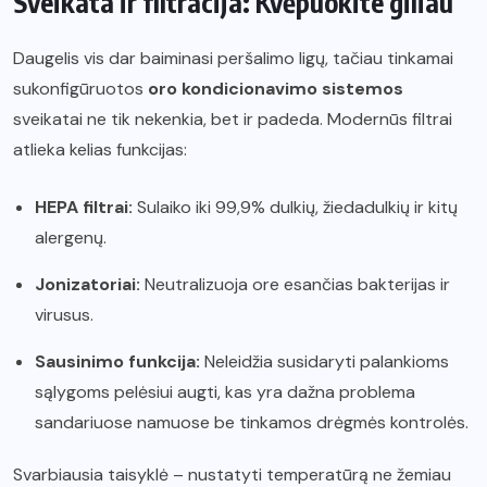
Sveikata ir filtracija: Kvėpuokite giliau
Daugelis vis dar baiminasi peršalimo ligų, tačiau tinkamai
sukonfigūruotos
oro kondicionavimo sistemos
sveikatai ne tik nekenkia, bet ir padeda. Modernūs filtrai
atlieka kelias funkcijas:
HEPA filtrai:
Sulaiko iki 99,9% dulkių, žiedadulkių ir kitų
alergenų.
Jonizatoriai:
Neutralizuoja ore esančias bakterijas ir
virusus.
Sausinimo funkcija:
Neleidžia susidaryti palankioms
sąlygoms pelėsiui augti, kas yra dažna problema
sandariuose namuose be tinkamos drėgmės kontrolės.
Svarbiausia taisyklė – nustatyti temperatūrą ne žemiau