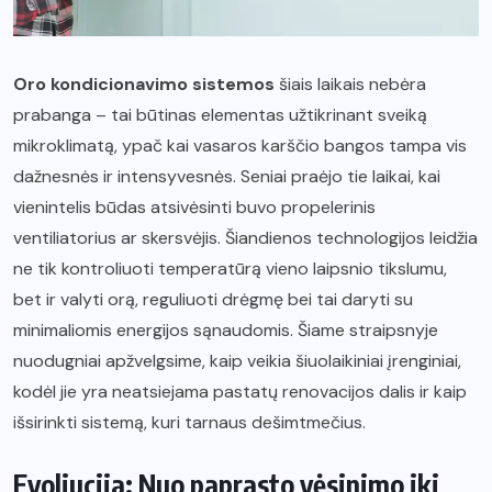
Oro kondicionavimo sistemos
šiais laikais nebėra
prabanga – tai būtinas elementas užtikrinant sveiką
mikroklimatą, ypač kai vasaros karščio bangos tampa vis
dažnesnės ir intensyvesnės. Seniai praėjo tie laikai, kai
vienintelis būdas atsivėsinti buvo propelerinis
ventiliatorius ar skersvėjis. Šiandienos technologijos leidžia
ne tik kontroliuoti temperatūrą vieno laipsnio tikslumu,
bet ir valyti orą, reguliuoti drėgmę bei tai daryti su
minimaliomis energijos sąnaudomis. Šiame straipsnyje
nuodugniai apžvelgsime, kaip veikia šiuolaikiniai įrenginiai,
kodėl jie yra neatsiejama pastatų renovacijos dalis ir kaip
išsirinkti sistemą, kuri tarnaus dešimtmečius.
Evoliucija: Nuo paprasto vėsinimo iki