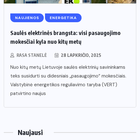
NAUJIENOS
ENERGETIKA
Saulės elektrinės brangsta: visi pasaugojimo
mokesčiai kyla nuo kitų metų
RASA STANELĖ
28 LAPKRIČIO, 2025
Nuo kitų metų Lietuvoje saulės elektrinių savininkams
teks susidurti su didesniais „pasaugojimo“ mokesčiais.
Valstybinė energetikos reguliavimo taryba (VERT)
patvirtino naujus
Naujausi