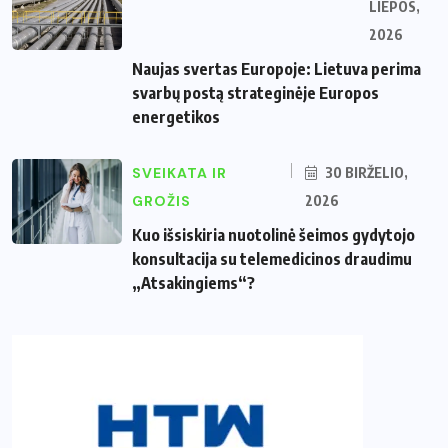
LIEPOS,
2026
Naujas svertas Europoje: Lietuva perima
svarbų postą strateginėje Europos
energetikos
SVEIKATA IR
30 BIRŽELIO,
GROŽIS
2026
Kuo išsiskiria nuotolinė šeimos gydytojo
konsultacija su telemedicinos draudimu
„Atsakingiems“?