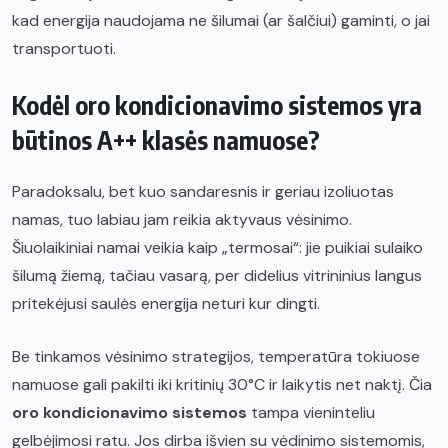
kad energija naudojama ne šilumai (ar šalčiui) gaminti, o jai
transportuoti.
Kodėl oro kondicionavimo sistemos yra
būtinos A++ klasės namuose?
Paradoksalu, bet kuo sandaresnis ir geriau izoliuotas
namas, tuo labiau jam reikia aktyvaus vėsinimo.
Šiuolaikiniai namai veikia kaip „termosai“: jie puikiai sulaiko
šilumą žiemą, tačiau vasarą, per didelius vitrininius langus
pritekėjusi saulės energija neturi kur dingti.
Be tinkamos vėsinimo strategijos, temperatūra tokiuose
namuose gali pakilti iki kritinių 30°C ir laikytis net naktį. Čia
oro kondicionavimo sistemos
tampa vieninteliu
gelbėjimosi ratu. Jos dirba išvien su vėdinimo sistemomis,