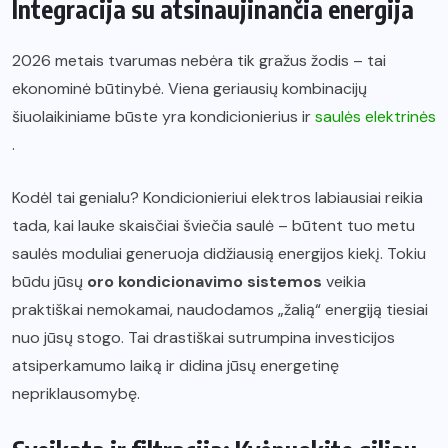
Integracija su atsinaujinančia energija
2026 metais tvarumas nebėra tik gražus žodis – tai
ekonominė būtinybė. Viena geriausių kombinacijų
šiuolaikiniame būste yra kondicionierius ir
saulės elektrinės
.
Kodėl tai genialu? Kondicionieriui elektros labiausiai reikia
tada, kai lauke skaisčiai šviečia saulė – būtent tuo metu
saulės moduliai generuoja didžiausią energijos kiekį. Tokiu
būdu jūsų
oro kondicionavimo sistemos
veikia
praktiškai nemokamai, naudodamos „žalią“ energiją tiesiai
nuo jūsų stogo. Tai drastiškai sutrumpina investicijos
atsiperkamumo laiką ir didina jūsų energetinę
nepriklausomybę.