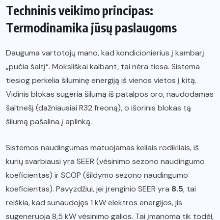
Techninis veikimo principas:
Termodinamika jūsų paslaugoms
Dauguma vartotojų mano, kad kondicionierius į kambarį
„pučia šaltį“. Moksliškai kalbant, tai nėra tiesa. Sistema
tiesiog perkelia šiluminę energiją iš vienos vietos į kitą.
Vidinis blokas sugeria šilumą iš patalpos oro, naudodamas
šaltnešį (dažniausiai R32 freoną), o išorinis blokas tą
šilumą pašalina į aplinką.
Sistemos naudingumas matuojamas keliais rodikliais, iš
kurių svarbiausi yra SEER (vėsinimo sezono naudingumo
koeficientas) ir SCOP (šildymo sezono naudingumo
koeficientas). Pavyzdžiui, jei įrenginio SEER yra
8.5
, tai
reiškia, kad sunaudojęs 1 kW elektros energijos, jis
sugeneruoja 8,5 kW vėsinimo galios. Tai įmanoma tik todėl,