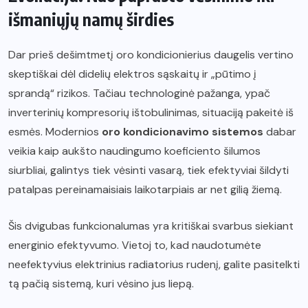
išmaniųjų namų širdies
Dar prieš dešimtmetį oro kondicionierius daugelis vertino
skeptiškai dėl didelių elektros sąskaitų ir „pūtimo į
sprandą“ rizikos. Tačiau technologinė pažanga, ypač
inverterinių kompresorių ištobulinimas, situaciją pakeitė iš
esmės. Modernios
oro kondicionavimo sistemos
dabar
veikia kaip aukšto naudingumo koeficiento šilumos
siurbliai, galintys tiek vėsinti vasarą, tiek efektyviai šildyti
patalpas pereinamaisiais laikotarpiais ar net gilią žiemą.
Šis dvigubas funkcionalumas yra kritiškai svarbus siekiant
energinio efektyvumo. Vietoj to, kad naudotumėte
neefektyvius elektrinius radiatorius rudenį, galite pasitelkti
tą pačią sistemą, kuri vėsino jus liepą.