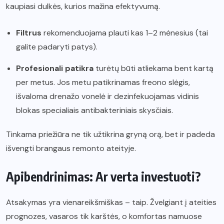
kaupiasi dulkės, kurios mažina efektyvumą.
Filtrus
rekomenduojama plauti kas 1–2 mėnesius (tai
galite padaryti patys).
Profesionali patikra
turėtų būti atliekama bent kartą
per metus. Jos metu patikrinamas freono slėgis,
išvaloma drenažo vonelė ir dezinfekuojamas vidinis
blokas specialiais antibakteriniais skysčiais.
Tinkama priežiūra ne tik užtikrina gryną orą, bet ir padeda
išvengti brangaus remonto ateityje.
Apibendrinimas: Ar verta investuoti?
Atsakymas yra vienareikšmiškas – taip. Žvelgiant į ateities
prognozes, vasaros tik karštės, o komfortas namuose