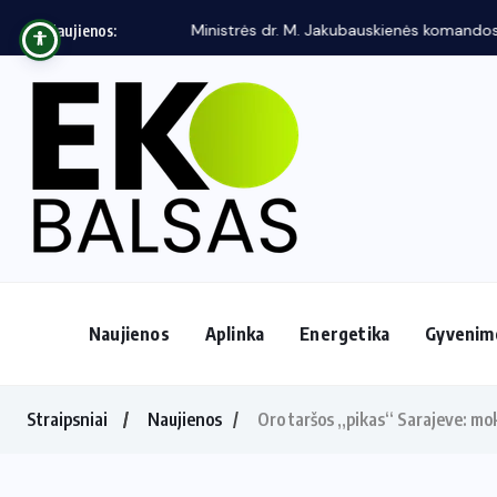
Ministrės dr. M. Jakubauskienės komandos veikl
Naujienos:
Naujienos
Aplinka
Energetika
Gyvenim
Straipsniai
Naujienos
Oro taršos „pikas“ Sarajeve: mok