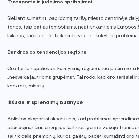
Transporto ir judėjimo apribojimai
Siekiant sumažinti papildomą taršą, miesto centrinėje dalyje
tonos, taip pat automobiliams, neatitinkantiems Europos 
laikinos, tačiau rodo, kiek rimta yra oro kokybės problema
Bendrosios tendencijos regione
Oro tarša nepalieka ir kaimyninių regionų: tuo pačiu metu 
„nesveika jautrioms grupėms“. Tai rodo, kad oro teršalai ir
konkretų miestą.
Iššūkiai ir sprendimų būtinybė
Aplinkos ekspertai akcentuoja, kad problemos sprendimas tur
atsinaujinančius energijos šaltinius, gerinti viešojo transpo
tai tik dalis priemonių, kurios galėtų padėti sumažinti oro t