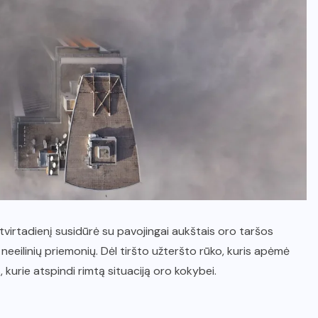
etvirtadienį susidūrė su pavojingai aukštais oro taršos
s neeilinių priemonių. Dėl tiršto užteršto rūko, kuris apėmė
kurie atspindi rimtą situaciją oro kokybei.