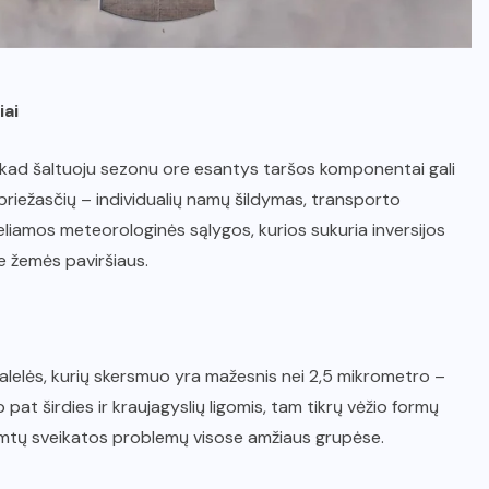
iai
a, kad šaltuoju sezonu ore esantys taršos komponentai gali
 priežasčių – individualių namų šildymas, transporto
iamos meteorologinės sąlygos, kurios sukuria inversijos
e žemės paviršiaus.
dalelės, kurių skersmuo yra mažesnis nei 2,5 mikrometro –
 pat širdies ir kraujagyslių ligomis, tam tikrų vėžio formų
lia rimtų sveikatos problemų visose amžiaus grupėse.