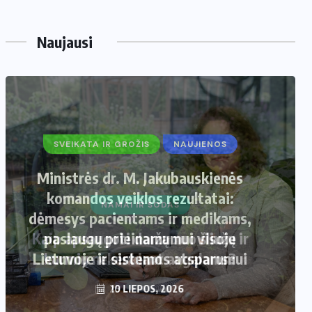
Naujausi
SVEIKATA IR GROŽIS
NAUJIENOS
Ministrės dr. M. Jakubauskienės
komandos veiklos rezultatai:
dėmesys pacientams ir medikams,
paslaugų prieinamumui visoje
Lietuvoje ir sistemos atsparumui
10 LIEPOS, 2026