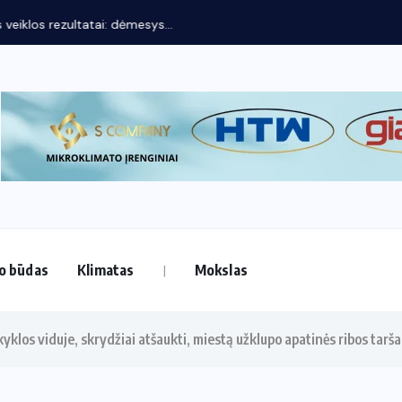
os rezultatai: dėmesys...
o būdas
Klimatas
Mokslas
yklos viduje, skrydžiai atšaukti, miestą užklupo apatinės ribos tarša