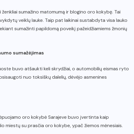
i ženkliai sumažino matomumą ir blogino oro kokybę. Tai
vykdytų veiklų lauke. Taip pat laikinai sustabdyta visa lauko
 siekiant sumažinti papildomą poveikį pažeidžiamiems žmonių
tomumo sumažėjimas
te buvo atšaukti keli skrydžiai, o automobilių eismas ryto
apsisaugoti nuo toksiškų dalelių, dėvėjo asmenines
vėpuojamo oro kokybė Sarajeve buvo įvertinta kaip
lio miestų su prasčia oro kokybe, ypač žiemos mėnesiais.