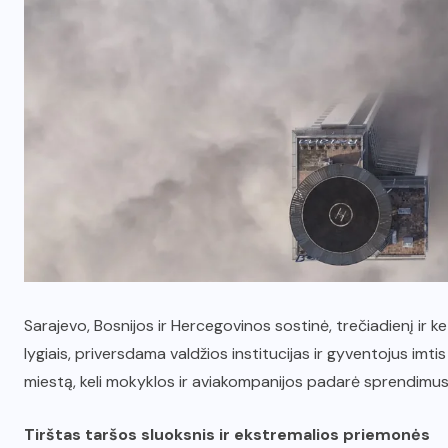
Sarajevo, Bosnijos ir Hercegovinos sostinė, trečiadienį ir k
lygiais, priversdama valdžios institucijas ir gyventojus imti
miestą, keli mokyklos ir aviakompanijos padarė sprendimus, 
Tirštas taršos sluoksnis ir ekstremalios priemonės