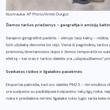
Nuotrauka: AP Photo/Armin Durgut
Žiemos taršos priežastys – geografija ir emisijų šaltin
Sarajevo geografinė padėtis – slėnyje tarp kalnų – reiški
būti užsilaikę dienomis be vėjo. Viena iš pagrindinių taršos
priemonių išmetamosios dujos ir žemos temperatūros sukel
efektą – kai oras ir taršos dalelės yra „užspaudžiamos“ pri
Sveikatos rizikos ir ilgalaikės pasekmės
Ekspertai pabrėžia, kad oro dalelės PM2.5 – itin smulkios 
yra susijusios su padidėjusia kvėpavimo takų ligų rizika, taip
rizika ir priešlaikine mirtimi. Ilgalaikė tokio lygio tarša ke