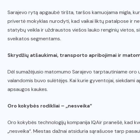
Sarajevo rytą apgaubė tiršta, taršos kamuojama migla, kur
privertė mokyklas nurodyti, kad vaikai liktų patalpose ir ne
statybų veikla ir uždraustos viešos lauko renginių vietos,
sveikatos segmentams.
Skrydžių atšaukimai, transporto apribojimai ir ma
Dėl sumažėjusio matomumo Sarajevo tarptautiniame oro uos
valandomis buvo sulėtėjęs. Kai kurie gyventojai, siekdami 
apsaugos kaukes.
Oro kokybės rodikliai – „nesveika“
Oro kokybės technologijų kompanija IQAir pranešė, kad k
„nesveika“. Miestas dažnai atsiduria sąrašuose tarp pasau