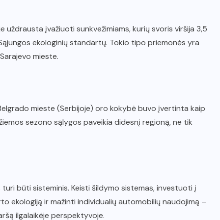
 uždrausta įvažiuoti sunkvežimiams, kurių svoris viršija 3,5
Sąjungos ekologinių standartų. Tokio tipo priemonės yra
 Sarajevo mieste.
Belgrado mieste (Serbijoje) oro kokybė buvo įvertinta kaip
 žiemos sezono sąlygos paveikia didesnį regioną, ne tik
i būti sisteminis. Keisti šildymo sistemas, investuoti į
rto ekologiją ir mažinti individualių automobilių naudojimą –
aršą ilgalaikėje perspektyvoje.