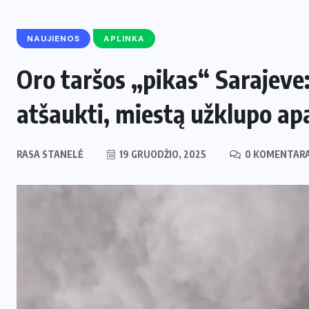
NAUJIENOS
APLINKA
Oro taršos „pikas“ Sarajeve:
atšaukti, miestą užklupo apa
RASA STANELĖ
19 GRUODŽIO, 2025
0 KOMENTARA
ENERGETIKA
NAUJIENOS
,
Naujas svertas Europoje: Lietuva
perima svarbų postą strateginėje
i
Europos energetikos asociacijoje
2 LIEPOS, 2026