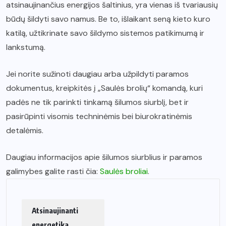
atsinaujinančius energijos šaltinius, yra vienas iš tvariausių
būdų šildyti savo namus. Be to, išlaikant seną kieto kuro
katilą, užtikrinate savo šildymo sistemos patikimumą ir
lankstumą.
Jei norite sužinoti daugiau arba užpildyti paramos
dokumentus, kreipkitės į „Saulės brolių“ komandą, kuri
padės ne tik parinkti tinkamą šilumos siurblį, bet ir
pasirūpinti visomis techninėmis bei biurokratinėmis
detalėmis.
Daugiau informacijos apie šilumos siurblius ir paramos
galimybes galite rasti čia:
Saulės broliai
.
Atsinaujinanti
energetika