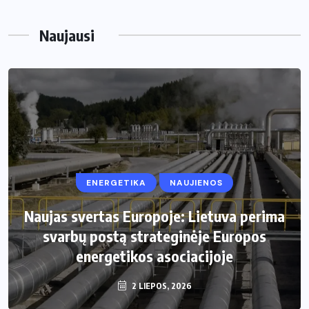
Naujausi
ENERGETIKA
NAUJIENOS
NAMAI IR SODAS
Naujas svertas Europoje: Lietuva perima
Kaip apsaugoti daržą nuo šliužų ir kurmių
svarbų postą strateginėje Europos
energetikos asociacijoje
nekenkiant augalams?
29 LIEPOS, 2026
2 LIEPOS, 2026