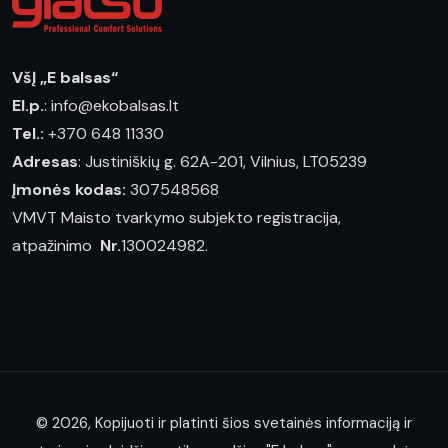
VšĮ „E balsas“
El.p.
: info@ekobalsas.lt
Tel.:
+370 648 11330
Adresas
: Justiniškių g. 62A-201, Vilnius, LT05239
Įmonės kodas:
307548568
VMVT Maisto tvarkymo subjekto registracija,
atpažinimo
Nr.
130024982.
© 2026, Kopijuoti ir platinti šios svetainės informaciją ir