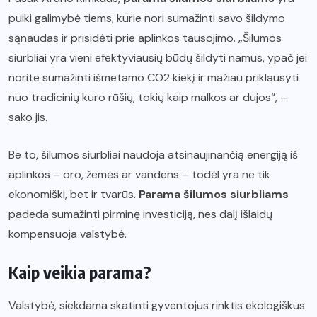
puiki galimybė tiems, kurie nori sumažinti savo šildymo
sąnaudas ir prisidėti prie aplinkos tausojimo. „Šilumos
siurbliai yra vieni efektyviausių būdų šildyti namus, ypač jei
norite sumažinti išmetamo CO2 kiekį ir mažiau priklausyti
nuo tradicinių kuro rūšių, tokių kaip malkos ar dujos“, –
sako jis.
Be to, šilumos siurbliai naudoja atsinaujinančią energiją iš
aplinkos – oro, žemės ar vandens – todėl yra ne tik
ekonomiški, bet ir tvarūs.
Parama šilumos siurbliams
padeda sumažinti pirminę investiciją, nes dalį išlaidų
kompensuoja valstybė.
Kaip veikia parama?
Valstybė, siekdama skatinti gyventojus rinktis ekologiškus