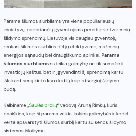
Parama šilumos siurbliams yra viena populiariausių
iniciatyvų, padedančių gyventojams pereiti prie tvaresnių
šildymo sprendimų. Lietuvoje vis daugiau gyventojų
renkasi šilumos siurblius dėl jų efektyvumo, mažesnių
energijos sąnaudų bei draugiškumo aplinkai.
Parama
šilumos siurbliams
suteikia galimybę ne tik sumažinti
investicijų kaštus, bet ir įgyvendinti šį sprendimą kartu
išlaikant seną kieto kuro katilą kaip atsarginį šildymo
būdą.
Kalbiname „
Saulės brolių
“ vadovą Arūną Rimkų, kuris
paaiškina, kaip ši parama veikia, kokios galimybės ir kodėl
verta apsvarstyti šilumos siurblį kartu su senos šildymo
sistemos išlaikymu.