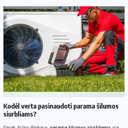
Kodėl verta pasinaudoti parama šilumos
siurbliams?
Pasak Arūno Rimkaus,
parama šilumos siurbliams
yra