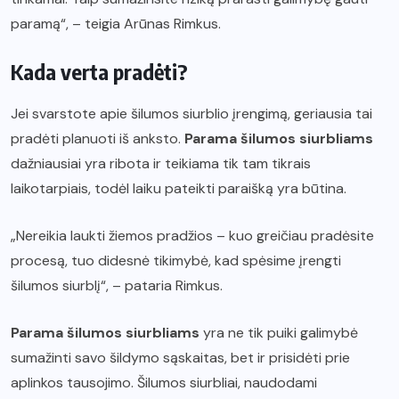
paramą“, – teigia Arūnas Rimkus.
Kada verta pradėti?
Jei svarstote apie šilumos siurblio įrengimą, geriausia tai
pradėti planuoti iš anksto.
Parama šilumos siurbliams
dažniausiai yra ribota ir teikiama tik tam tikrais
laikotarpiais, todėl laiku pateikti paraišką yra būtina.
„Nereikia laukti žiemos pradžios – kuo greičiau pradėsite
procesą, tuo didesnė tikimybė, kad spėsime įrengti
šilumos siurblį“, – pataria Rimkus.
Parama šilumos siurbliams
yra ne tik puiki galimybė
sumažinti savo šildymo sąskaitas, bet ir prisidėti prie
aplinkos tausojimo. Šilumos siurbliai, naudodami