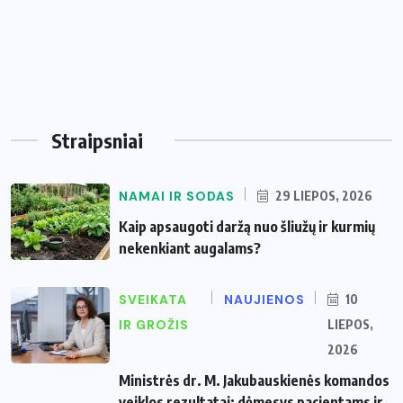
Straipsniai
NAMAI IR SODAS
29 LIEPOS, 2026
Kaip apsaugoti daržą nuo šliužų ir kurmių
nekenkiant augalams?
SVEIKATA
NAUJIENOS
10
IR GROŽIS
LIEPOS,
2026
Ministrės dr. M. Jakubauskienės komandos
veiklos rezultatai: dėmesys pacientams ir