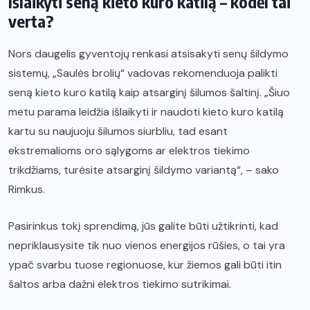
Išlaikyti seną kieto kuro katilą – kodėl tai
verta?
Nors daugelis gyventojų renkasi atsisakyti senų šildymo
sistemų, „Saulės brolių“ vadovas rekomenduoja palikti
seną kieto kuro katilą kaip atsarginį šilumos šaltinį. „Šiuo
metu parama leidžia išlaikyti ir naudoti kieto kuro katilą
kartu su naujuoju šilumos siurbliu, tad esant
ekstremalioms oro sąlygoms ar elektros tiekimo
trikdžiams, turėsite atsarginį šildymo variantą“, – sako
Rimkus.
Pasirinkus tokį sprendimą, jūs galite būti užtikrinti, kad
nepriklausysite tik nuo vienos energijos rūšies, o tai yra
ypač svarbu tuose regionuose, kur žiemos gali būti itin
šaltos arba dažni elektros tiekimo sutrikimai.