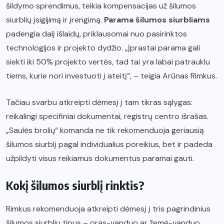
šildymo sprendimus, teikia kompensacijas už šilumos
siurblių įsigijimą ir įrengimą.
Parama šilumos siurbliams
padengia dalį išlaidų, priklausomai nuo pasirinktos
technologijos ir projekto dydžio. „Įprastai parama gali
siekti iki 50% projekto vertės, tad tai yra labai patrauklu
tiems, kurie nori investuoti į ateitį“, – teigia Arūnas Rimkus.
Tačiau svarbu atkreipti dėmesį į tam tikras sąlygas:
reikalingi specifiniai dokumentai, registrų centro išrašas.
„Saulės brolių“ komanda ne tik rekomenduoja geriausią
šilumos siurblį pagal individualius poreikius, bet ir padeda
užpildyti visus reikiamus dokumentus paramai gauti.
Kokį šilumos siurblį rinktis?
Rimkus rekomenduoja atkreipti dėmesį į tris pagrindinius
šilumos siurblių tipus – oras-vanduo ar žemė-vanduo.