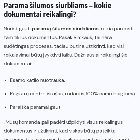
Parama šilumos siurbliams – kokie
dokumentai reikalingi?
Norint gauti
paramą šilumos siurbliams
, reikia paruošti
tam tikrus dokumentus. Pasak Rimkaus, tai nėra
sudėtingas procesas, tačiau būtina užtikrinti, kad visi
reikalavimai būtų įvykdyti laiku. Dažniausiai reikalingi šie
dokumentai:
Esamo katilo nuotrauka.
Registrų centro išrašas, rodantis 100% namo baigtumą.
Paraiška paramai gauti.
„Mūsų komanda gali padėti užpildyti visus reikalingus
dokumentus ir užtikrinti, kad viskas būtų pateikta
tinkamai. Taip sumažinsite riziką prarasti galimybę gauti