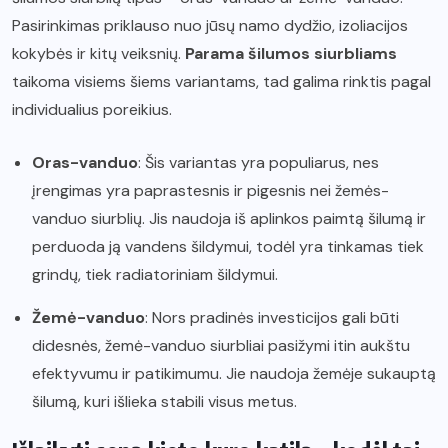
Pasirinkimas priklauso nuo jūsų namo dydžio, izoliacijos
kokybės ir kitų veiksnių.
Parama šilumos siurbliams
taikoma visiems šiems variantams, tad galima rinktis pagal
individualius poreikius.
Oras-vanduo
: Šis variantas yra populiarus, nes
įrengimas yra paprastesnis ir pigesnis nei žemės-
vanduo siurblių. Jis naudoja iš aplinkos paimtą šilumą ir
perduoda ją vandens šildymui, todėl yra tinkamas tiek
grindų, tiek radiatoriniam šildymui.
Žemė-vanduo
: Nors pradinės investicijos gali būti
didesnės, žemė-vanduo siurbliai pasižymi itin aukštu
efektyvumu ir patikimumu. Jie naudoja žemėje sukauptą
šilumą, kuri išlieka stabili visus metus.