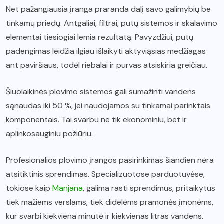
Net pažangiausia įranga praranda dalį savo galimybių be
tinkamų priedų. Antgaliai, filtrai, putų sistemos ir skalavimo
elementai tiesiogiai lemia rezultatą. Pavyzdžiui, putų
padengimas leidžia ilgiau išlaikyti aktyviąsias medžiagas
ant paviršiaus, todėl riebalai ir purvas atsiskiria greičiau.
Šiuolaikinės plovimo sistemos gali sumažinti vandens
sąnaudas iki 50 %, jei naudojamos su tinkamai parinktais
komponentais. Tai svarbu ne tik ekonominiu, bet ir
aplinkosauginiu požiūriu.
Profesionalios plovimo įrangos pasirinkimas šiandien nėra
atsitiktinis sprendimas. Specializuotose parduotuvėse,
tokiose kaip
Manjana
, galima rasti sprendimus, pritaikytus
tiek mažiems verslams, tiek didelėms pramonės įmonėms,
kur svarbi kiekviena minutė ir kiekvienas litras vandens.