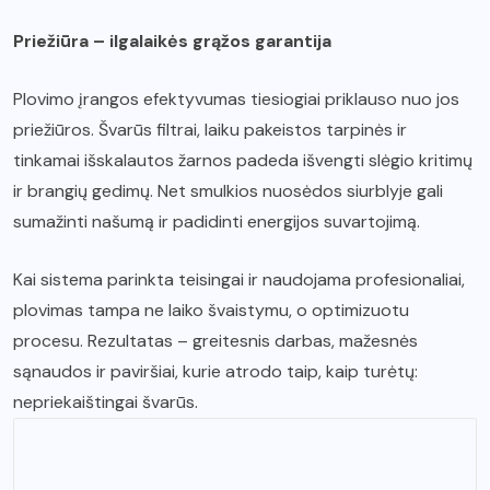
Priežiūra – ilgalaikės grąžos garantija
Plovimo įrangos efektyvumas tiesiogiai priklauso nuo jos
priežiūros. Švarūs filtrai, laiku pakeistos tarpinės ir
tinkamai išskalautos žarnos padeda išvengti slėgio kritimų
ir brangių gedimų. Net smulkios nuosėdos siurblyje gali
sumažinti našumą ir padidinti energijos suvartojimą.
Kai sistema parinkta teisingai ir naudojama profesionaliai,
plovimas tampa ne laiko švaistymu, o optimizuotu
procesu. Rezultatas – greitesnis darbas, mažesnės
sąnaudos ir paviršiai, kurie atrodo taip, kaip turėtų:
nepriekaištingai švarūs.