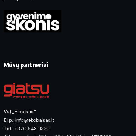
Mūsų partneriai
VšĮ „E balsas“
El.p.
: info@ekobalsas.lt
Tel.:
+370 648 11330