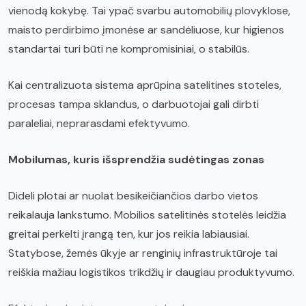
vienodą kokybę. Tai ypač svarbu automobilių plovyklose,
maisto perdirbimo įmonėse ar sandėliuose, kur higienos
standartai turi būti ne kompromisiniai, o stabilūs.
Kai centralizuota sistema aprūpina satelitines stoteles,
procesas tampa sklandus, o darbuotojai gali dirbti
paraleliai, neprarasdami efektyvumo.
Mobilumas, kuris išsprendžia sudėtingas zonas
Dideli plotai ar nuolat besikeičiančios darbo vietos
reikalauja lankstumo. Mobilios satelitinės stotelės leidžia
greitai perkelti įrangą ten, kur jos reikia labiausiai.
Statybose, žemės ūkyje ar renginių infrastruktūroje tai
reiškia mažiau logistikos trikdžių ir daugiau produktyvumo.