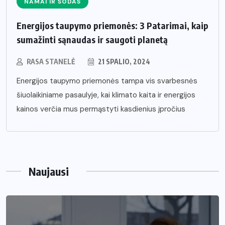
NAMAI IR SODAS
Energijos taupymo priemonės: 3 Patarimai, kaip
sumažinti sąnaudas ir saugoti planetą
RASA STANELĖ
21 SPALIO, 2024
Energijos taupymo priemonės tampa vis svarbesnės
šiuolaikiniame pasaulyje, kai klimato kaita ir energijos
kainos verčia mus permąstyti kasdienius įpročius
Naujausi