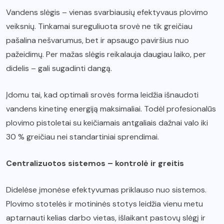
Vandens slėgis – vienas svarbiausių efektyvaus plovimo
veiksnių. Tinkamai sureguliuota srovė ne tik greičiau
pašalina nešvarumus, bet ir apsaugo paviršius nuo
pažeidimų. Per mažas slėgis reikalauja daugiau laiko, per
didelis – gali sugadinti dangą.
Įdomu tai, kad optimali srovės forma leidžia išnaudoti
vandens kinetinę energiją maksimaliai. Todėl profesionalūs
plovimo pistoletai su keičiamais antgaliais dažnai valo iki
30 % greičiau nei standartiniai sprendimai.
Centralizuotos sistemos – kontrolė ir greitis
Didelėse įmonėse efektyvumas priklauso nuo sistemos.
Plovimo stotelės ir motininės stotys leidžia vienu metu
aptarnauti kelias darbo vietas, išlaikant pastovų slėgį ir