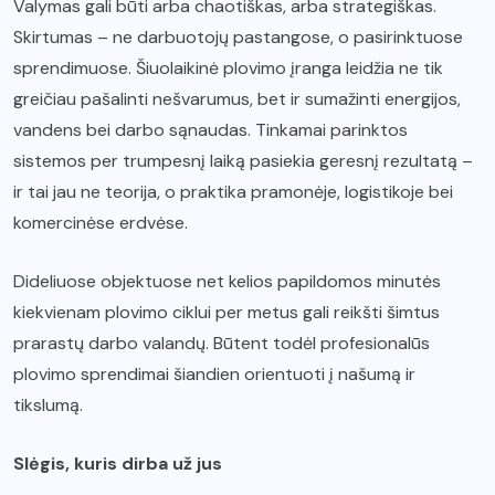
Valymas gali būti arba chaotiškas, arba strategiškas.
Skirtumas – ne darbuotojų pastangose, o pasirinktuose
sprendimuose. Šiuolaikinė plovimo įranga leidžia ne tik
greičiau pašalinti nešvarumus, bet ir sumažinti energijos,
vandens bei darbo sąnaudas. Tinkamai parinktos
sistemos per trumpesnį laiką pasiekia geresnį rezultatą –
ir tai jau ne teorija, o praktika pramonėje, logistikoje bei
komercinėse erdvėse.
Dideliuose objektuose net kelios papildomos minutės
kiekvienam plovimo ciklui per metus gali reikšti šimtus
prarastų darbo valandų. Būtent todėl profesionalūs
plovimo sprendimai šiandien orientuoti į našumą ir
tikslumą.
Slėgis, kuris dirba už jus