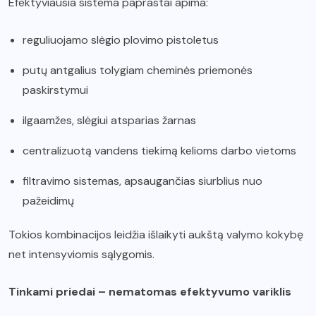
Efektyviausia sistema paprastai apima:
reguliuojamo slėgio plovimo pistoletus
putų antgalius tolygiam cheminės priemonės
paskirstymui
ilgaamžes, slėgiui atsparias žarnas
centralizuotą vandens tiekimą kelioms darbo vietoms
filtravimo sistemas, apsaugančias siurblius nuo
pažeidimų
Tokios kombinacijos leidžia išlaikyti aukštą valymo kokybę
net intensyviomis sąlygomis.
Tinkami priedai – nematomas efektyvumo variklis