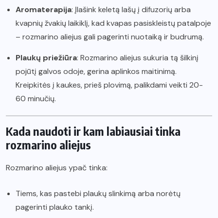
Aromaterapija
: Įlašink keletą lašų į difuzorių arba
kvapnių žvakių laikiklį, kad kvapas pasiskleistų patalpoje
– rozmarino aliejus gali pagerinti nuotaiką ir budrumą.
Plaukų priežiūra
: Rozmarino aliejus sukuria tą šilkinį
pojūtį galvos odoje, gerina aplinkos maitinimą.
Kreipkitės į kaukes, prieš plovimą, palikdami veikti 20-
60 minučių.
Kada naudoti ir kam labiausiai tinka
rozmarino aliejus
Rozmarino aliejus ypač tinka:
Tiems, kas pastebi plaukų slinkimą arba norėtų
pagerinti plauko tankį.