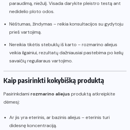
paraudimą, niežulį. Visada darykite pleistro testą ant
nedidelio ploto odos.
Nėštumas, žindymas – reikia konsultacijos su gydytoju
prieš vartojimą.
Nereikia tikėtis stebuklų iš karto – rozmarino aliejus
veikia ilgainiui, rezultatų dažniausiai pastebima po kelių
savaičių reguliaraus vartojimo.
Kaip pasirinkti kokybišką produktą
Pasirinkdami
rozmarino aliejus
produktą atkreipkite
dėmesį:
Ar jis yra eterinis, ar bazinis aliejus – eterinis turi
didesnę koncentraciją.