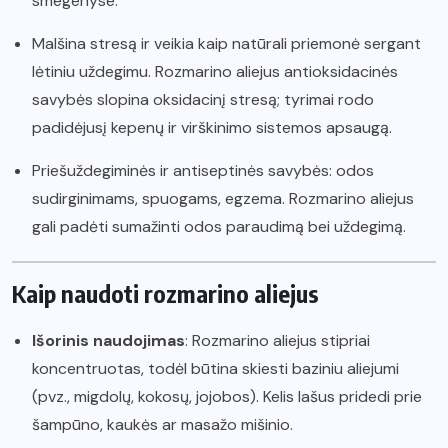
smegenyse.
Malšina stresą ir veikia kaip natūrali priemonė sergant
lėtiniu uždegimu. Rozmarino aliejus antioksidacinės
savybės slopina oksidacinį stresą; tyrimai rodo
padidėjusį kepenų ir virškinimo sistemos apsaugą.
Priešuždegiminės ir antiseptinės savybės: odos
sudirginimams, spuogams, egzema. Rozmarino aliejus
gali padėti sumažinti odos paraudimą bei uždegimą.
Kaip naudoti rozmarino aliejus
Išorinis naudojimas
: Rozmarino aliejus stipriai
koncentruotas, todėl būtina skiesti baziniu aliejumi
(pvz., migdolų, kokosų, jojobos). Kelis lašus pridedi prie
šampūno, kaukės ar masažo mišinio.