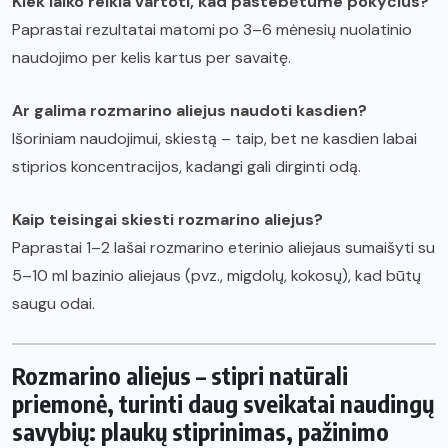
Kiek laiko reikia vartoti, kad pastebėtume pokyčius?
Paprastai rezultatai matomi po 3–6 mėnesių nuolatinio
naudojimo per kelis kartus per savaitę.
Ar galima rozmarino aliejus naudoti kasdien?
Išoriniam naudojimui, skiestą – taip, bet ne kasdien labai
stiprios koncentracijos, kadangi gali dirginti odą.
Kaip teisingai skiesti rozmarino aliejus?
Paprastai 1–2 lašai rozmarino eterinio aliejaus sumaišyti su
5–10 ml bazinio aliejaus (pvz., migdolų, kokosų), kad būtų
saugu odai.
Rozmarino aliejus – stipri natūrali
priemonė, turinti daug sveikatai naudingų
savybių: plaukų stiprinimas, pažinimo