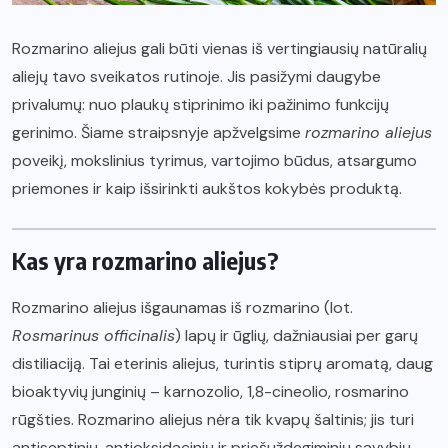
Rozmarino aliejus gali būti vienas iš vertingiausių natūralių
aliejų tavo sveikatos rutinoje. Jis pasižymi daugybe
privalumų: nuo plaukų stiprinimo iki pažinimo funkcijų
gerinimo. Šiame straipsnyje apžvelgsime
rozmarino aliejus
poveikį, mokslinius tyrimus, vartojimo būdus, atsargumo
priemones ir kaip išsirinkti aukštos kokybės produktą.
Kas yra rozmarino aliejus?
Rozmarino aliejus išgaunamas iš rozmarino (lot.
Rosmarinus officinalis
) lapų ir ūglių, dažniausiai per garų
distiliaciją. Tai eterinis aliejus, turintis stiprų aromatą, daug
bioaktyvių junginių – karnozolio, 1,8-cineolio, rosmarino
rūgšties. Rozmarino aliejus nėra tik kvapų šaltinis; jis turi
antiseptinių, antioksidacinių ir priešuždegiminių savybių.