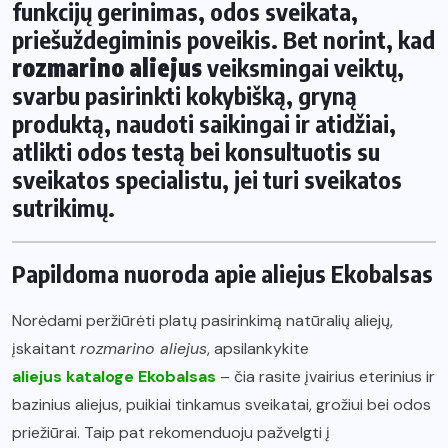
funkcijų gerinimas, odos sveikata,
priešuždegiminis poveikis. Bet norint, kad
rozmarino aliejus
veiksmingai veiktų,
svarbu pasirinkti kokybišką, gryną
produktą, naudoti saikingai ir atidžiai,
atlikti odos testą bei konsultuotis su
sveikatos specialistu, jei turi sveikatos
sutrikimų.
Papildoma nuoroda apie aliejus Ekobalsas
Norėdami peržiūrėti platų pasirinkimą natūralių aliejų,
įskaitant
rozmarino aliejus
, apsilankykite
aliejus kataloge Ekobalsas
– čia rasite įvairius eterinius ir
bazinius aliejus, puikiai tinkamus sveikatai, grožiui bei odos
priežiūrai. Taip pat rekomenduoju pažvelgti į