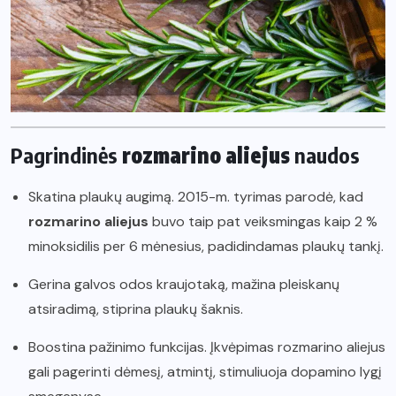
Pagrindinės
rozmarino aliejus
naudos
Skatina plaukų augimą. 2015-m. tyrimas parodė, kad
rozmarino aliejus
buvo taip pat veiksmingas kaip 2 %
minoksidilis per 6 mėnesius, padidindamas plaukų tankį.
Gerina galvos odos kraujotaką, mažina pleiskanų
atsiradimą, stiprina plaukų šaknis.
Boostina pažinimo funkcijas. Įkvėpimas rozmarino aliejus
gali pagerinti dėmesį, atmintį, stimuliuoja dopamino lygį