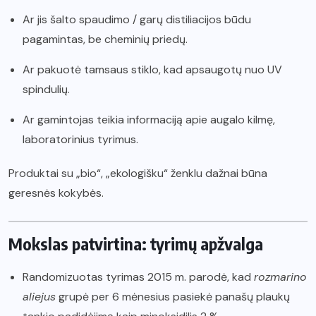
Ar jis šalto spaudimo / garų distiliacijos būdu
pagamintas, be cheminių priedų.
Ar pakuotė tamsaus stiklo, kad apsaugotų nuo UV
spindulių.
Ar gamintojas teikia informaciją apie augalo kilmę,
laboratorinius tyrimus.
Produktai su „bio“, „ekologišku“ ženklu dažnai būna
geresnės kokybės.
Mokslas patvirtina: tyrimų apžvalga
Randomizuotas tyrimas 2015 m. parodė, kad
rozmarino
aliejus
grupė per 6 mėnesius pasiekė panašų plaukų