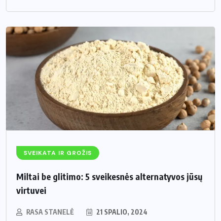
SVEIKATA IR GROŽIS
Miltai be glitimo: 5 sveikesnės alternatyvos jūsų
virtuvei
RASA STANELĖ
21 SPALIO, 2024