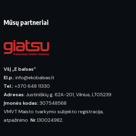
Mūsų partneriai
VšĮ „E balsas“
El.p.
: info@ekobalsas.lt
Tel.:
+370 648 11330
Adresas
: Justiniškių g. 62A-201, Vilnius, LT05239
Įmonės kodas:
307548568
VMVT Maisto tvarkymo subjekto registracija,
atpažinimo
Nr.
130024982.