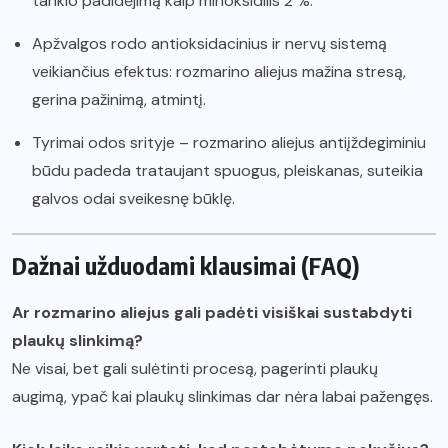
tankio padidėjimą kaip minoksidilis 2 %.
Apžvalgos rodo antioksidacinius ir nervų sistemą
veikiančius efektus: rozmarino aliejus mažina stresą,
gerina pažinimą, atmintį.
Tyrimai odos srityje – rozmarino aliejus antiįždegiminiu
būdu padeda trataujant spuogus, pleiskanas, suteikia
galvos odai sveikesnę būklę.
Dažnai užduodami klausimai (FAQ)
Ar rozmarino aliejus gali padėti visiškai sustabdyti
plaukų slinkimą?
Ne visai, bet gali sulėtinti procesą, pagerinti plaukų
augimą, ypač kai plaukų slinkimas dar nėra labai pažengęs.