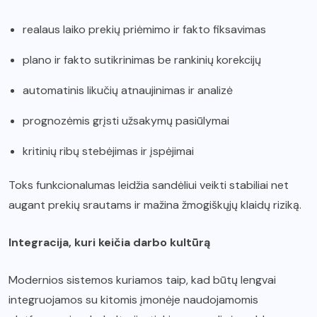
realaus laiko prekių priėmimo ir fakto fiksavimas
plano ir fakto sutikrinimas be rankinių korekcijų
automatinis likučių atnaujinimas ir analizė
prognozėmis grįsti užsakymų pasiūlymai
kritinių ribų stebėjimas ir įspėjimai
Toks funkcionalumas leidžia sandėliui veikti stabiliai net
augant prekių srautams ir mažina žmogiškųjų klaidų riziką.
Integracija, kuri keičia darbo kultūrą
Modernios sistemos kuriamos taip, kad būtų lengvai
integruojamos su kitomis įmonėje naudojamomis