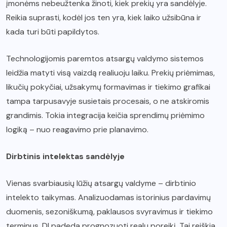
įmonėms nebeužtenka žinoti, kiek prekių yra sandėlyje.
Reikia suprasti, kodėl jos ten yra, kiek laiko užsibūna ir
kada turi būti papildytos.
Technologijomis paremtos atsargų valdymo sistemos
leidžia matyti visą vaizdą realiuoju laiku. Prekių priėmimas,
likučių pokyčiai, užsakymų formavimas ir tiekimo grafikai
tampa tarpusavyje susietais procesais, o ne atskiromis
grandimis. Tokia integracija keičia sprendimų priėmimo
logiką – nuo reagavimo prie planavimo.
Dirbtinis intelektas sandėlyje
Vienas svarbiausių lūžių atsargų valdyme – dirbtinio
intelekto taikymas. Analizuodamas istorinius pardavimų
duomenis, sezoniškumą, paklausos svyravimus ir tiekimo
terminus, DI padeda prognozuoti realų poreikį. Tai reiškia,