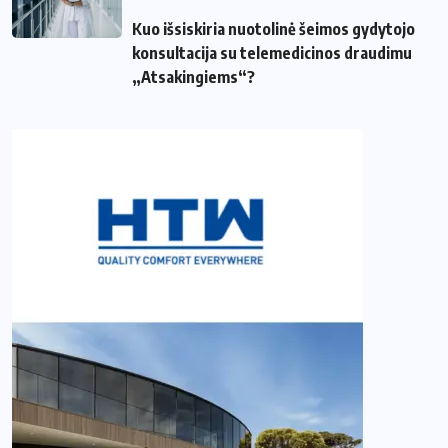
Kuo išsiskiria nuotolinė šeimos gydytojo
konsultacija su telemedicinos draudimu
„Atsakingiems“?