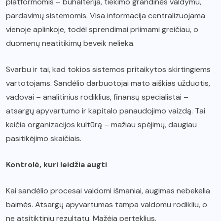
platformomis – buhalterija, tiekimo grandinės valdymu,
pardavimų sistemomis. Visa informacija centralizuojama
vienoje aplinkoje, todėl sprendimai priimami greičiau, o
duomenų neatitikimų beveik nelieka.
Svarbu ir tai, kad tokios sistemos pritaikytos skirtingiems
vartotojams. Sandėlio darbuotojai mato aiškias užduotis,
vadovai – analitinius rodiklius, finansų specialistai –
atsargų apyvartumo ir kapitalo panaudojimo vaizdą. Tai
keičia organizacijos kultūrą – mažiau spėjimų, daugiau
pasitikėjimo skaičiais.
Kontrolė, kuri leidžia augti
Kai sandėlio procesai valdomi išmaniai, augimas nebekelia
baimės. Atsargų apyvartumas tampa valdomu rodikliu, o
ne atsitiktiniu rezultatu. Mažėja perteklius,