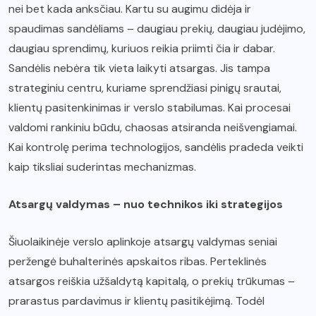
nei bet kada anksčiau. Kartu su augimu didėja ir
spaudimas sandėliams – daugiau prekių, daugiau judėjimo,
daugiau sprendimų, kuriuos reikia priimti čia ir dabar.
Sandėlis nebėra tik vieta laikyti atsargas. Jis tampa
strateginiu centru, kuriame sprendžiasi pinigų srautai,
klientų pasitenkinimas ir verslo stabilumas. Kai procesai
valdomi rankiniu būdu, chaosas atsiranda neišvengiamai.
Kai kontrolę perima technologijos, sandėlis pradeda veikti
kaip tiksliai suderintas mechanizmas.
Atsargų valdymas – nuo technikos iki strategijos
Šiuolaikinėje verslo aplinkoje atsargų valdymas seniai
peržengė buhalterinės apskaitos ribas. Perteklinės
atsargos reiškia užšaldytą kapitalą, o prekių trūkumas –
prarastus pardavimus ir klientų pasitikėjimą. Todėl