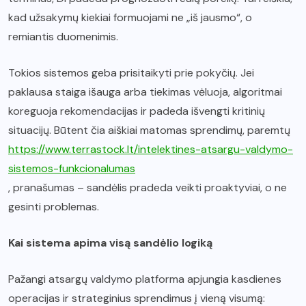
kad užsakymų kiekiai formuojami ne „iš jausmo“, o
remiantis duomenimis.
Tokios sistemos geba prisitaikyti prie pokyčių. Jei
paklausa staiga išauga arba tiekimas vėluoja, algoritmai
koreguoja rekomendacijas ir padeda išvengti kritinių
situacijų. Būtent čia aiškiai matomas sprendimų, paremtų
https://www.terrastock.lt/intelektines-atsargu-valdymo-
sistemos-funkcionalumas
, pranašumas – sandėlis pradeda veikti proaktyviai, o ne
gesinti problemas.
Kai sistema apima visą sandėlio logiką
Pažangi atsargų valdymo platforma apjungia kasdienes
operacijas ir strateginius sprendimus į vieną visumą: