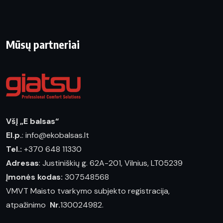
Mūsų partneriai
VšĮ „E balsas“
El.p.
: info@ekobalsas.lt
Tel.:
+370 648 11330
Adresas
: Justiniškių g. 62A-201, Vilnius, LT05239
Įmonės kodas:
307548568
VMVT Maisto tvarkymo subjekto registracija,
atpažinimo
Nr.
130024982.