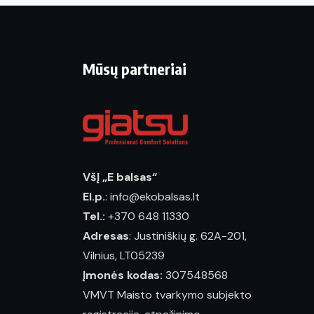
Mūsų partneriai
VšĮ „E balsas“
El.p.
: info@ekobalsas.lt
Tel.:
+370 648 11330
Adresas
: Justiniškių g. 62A-201,
Vilnius, LT05239
Įmonės kodas:
307548568
VMVT Maisto tvarkymo subjekto