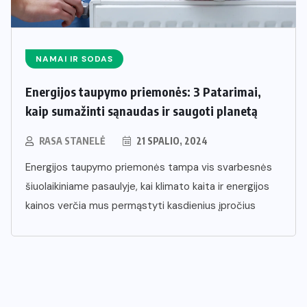
NAMAI IR SODAS
Energijos taupymo priemonės: 3 Patarimai,
kaip sumažinti sąnaudas ir saugoti planetą
RASA STANELĖ
21 SPALIO, 2024
Energijos taupymo priemonės tampa vis svarbesnės
šiuolaikiniame pasaulyje, kai klimato kaita ir energijos
kainos verčia mus permąstyti kasdienius įpročius