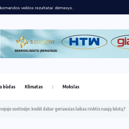
os rezultatai: dėmesys...
o būdas
Klimatas
Mokslas
nojoje sostinėje: kodėl dabar geriausias laikas rinktis naują būstą?