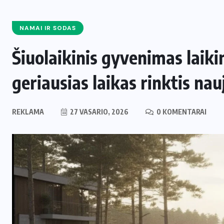
NAMAI IR SODAS
Šiuolaikinis gyvenimas laiki
geriausias laikas rinktis nau
REKLAMA
27 VASARIO, 2026
0 KOMENTARAI
ENERGETIKA
NAUJIENOS
,
Naujas svertas Europoje: Lietuva
perima svarbų postą strateginėje
i
Europos energetikos asociacijoje
2 LIEPOS, 2026