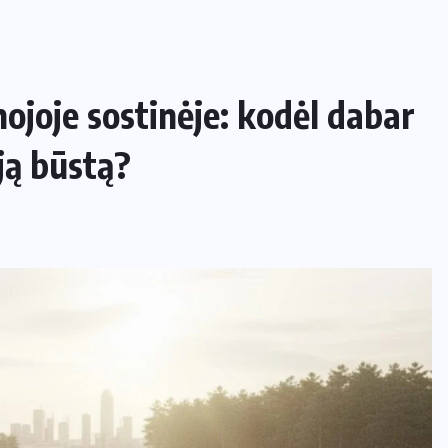
nojoje sostinėje: kodėl dabar
ją būstą?
NAMAI IR SODAS
Kaip apsaugoti daržą nuo šliužų ir
kurmių nekenkiant augalams?
29 LIEPOS, 2026