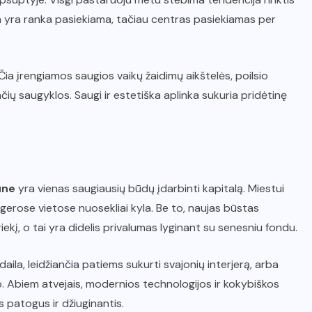
ta yra ranka pasiekiama, tačiau centras pasiekiamas per
Čia įrengiamos saugios vaikų žaidimų aikštelės, poilsio
ačių saugyklos. Saugi ir estetiška aplinka sukuria pridėtinę
une
yra vienas saugiausių būdų įdarbinti kapitalą. Miestui
 gerose vietose nuosekliai kyla. Be to, naujas būstas
iekį, o tai yra didelis privalumas lyginant su senesniu fondu.
daila, leidžiančia patiems sukurti svajonių interjerą, arba
arto. Abiem atvejais, modernios technologijos ir kokybiškos
patogus ir džiuginantis.