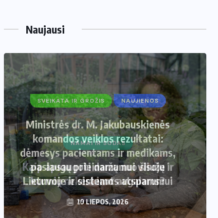
Naujausi
SVEIKATA IR GROŽIS
NAUJIENOS
Ministrės dr. M. Jakubauskienės
komandos veiklos rezultatai:
dėmesys pacientams ir medikams,
paslaugų prieinamumui visoje
Lietuvoje ir sistemos atsparumui
10 LIEPOS, 2026