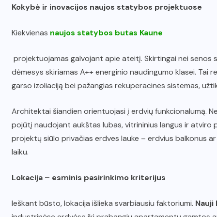
Kokybė ir inovacijos naujos statybos projektuose
Kiekvienas
naujos statybos butas Kaune
projektuojamas galvojant apie ateitį. Skirtingai nei seno
dėmesys skiriamas A++ energinio naudingumo klasei. Tai rei
garso izoliaciją bei pažangias rekuperacines sistemas, užti
Architektai šiandien orientuojasi į erdvių funkcionalumą. 
pojūtį naudojant aukštas lubas, vitrininius langus ir atvir
projektų siūlo privačias erdves lauke – erdvius balkonus ar
laiku.
Lokacija – esminis pasirinkimo kriterijus
Ieškant būsto, lokacija išlieka svarbiausiu faktoriumi.
Nauji
industrinėse erdvėse iki prabangių apartamentų gamtos ap