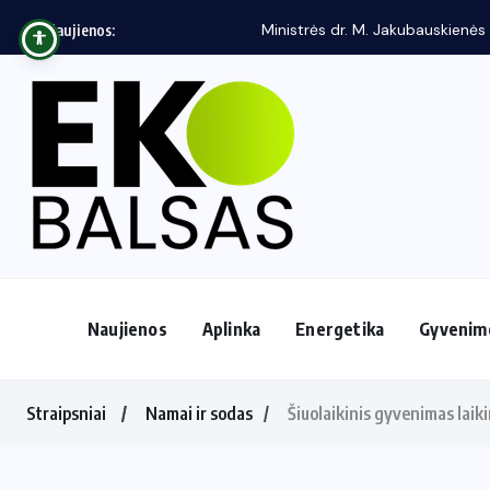
Ministrės dr. M. Jakubauskienės komandos veikl
Naujienos:
Naujienos
Aplinka
Energetika
Gyvenim
Straipsniai
Namai ir sodas
Šiuolaikinis gyvenimas laiki