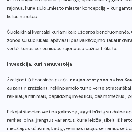
rajonus, kurie siūlo „miesto mieste“ koncepciją – kur gam
kelias minutes.
Šiuolaikiniai kvartalai kuriami kaip uždaros bendruomenės. 
zonos su suoliukais, apšviesti pasivaikščiojimo takai ir dvir
vertę, kurios senesniuose rajonuose dažnai trūksta.
Investicija, kuri nenuvertėja
Žvelgiant iš finansinės pusės,
naujos statybos butas Ka
augant ir gražėjant, nekilnojamojo turto vertė strategiškai
reikalauja minimalių papildomų investicijų dešimtmečius į pr
Pirkėjai šiandien vertina galimybę įsigyti būstą su daline ap
renkasi pilnai įrengtus variantus, kurie leidžia įsikelti iš k
medžiagos užtikrina, kad gyvenimas naujuose namuose bus 