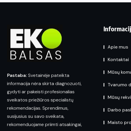
Informaci
Apie mus
Kontaktai
Mūsų kom
Pastaba:
Svetainėje pateikta
informacija nėra skirta diagnozuoti,
Tvarumo d
gydyti ar pakeisti profesionalias
Mūsų rekvi
sveikatos priežiūros specialistų
rekomendacijas. Sprendimus,
Darbo pas
susijusius su savo sveikata,
Maisto pr
rekomenduojame priimti atsakingai,