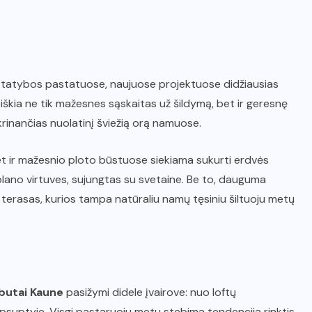
s statybos pastatuose, naujuose projektuose didžiausias
škia ne tik mažesnes sąskaitas už šildymą, bet ir geresnę
krinančias nuolatinį šviežią orą namuose.
Net ir mažesnio ploto būstuose siekiama sukurti erdvės
o plano virtuves, sujungtas su svetaine. Be to, dauguma
 terasas, kurios tampa natūraliu namų tęsiniu šiltuoju metų
 butai Kaune
pasižymi didele įvairove: nuo loftų
suptyje. Visgi pastaruoju metu stebima tendencija rinktis