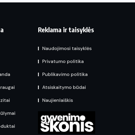
ja
Reklama ir taisyklės
Naudojimosi taisyklės
Privatumo politika
anda
Publikavimo politika
raugai
Atsiskaitymo būdai
zitai
Naujienlaiškis
iūlymai
oduktai