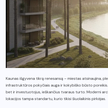
Kaunas išgyvena tikrą renesansą – miestas atsinaujina, plečia
infrastruktūros pokyčiais auga ir kokybiško būsto poreikis
bet ir investuotojus, ieškančius tvaraus turto. Moderni arc
lokacijos tampa standartu, kurio tikisi šiuolaikinis pirkėjas.