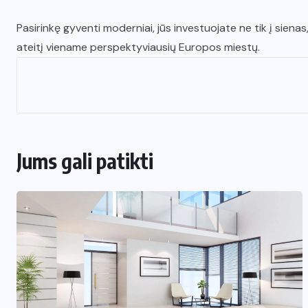
Pasirinkę gyventi moderniai, jūs investuojate ne tik į sien
ateitį viename perspektyviausių Europos miestų.
Jums gali patikti