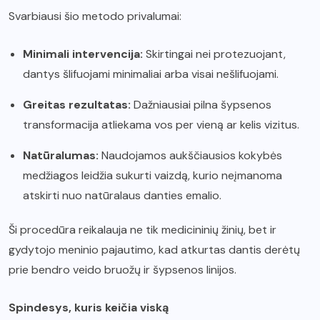
Svarbiausi šio metodo privalumai:
Minimali intervencija:
Skirtingai nei protezuojant,
dantys šlifuojami minimaliai arba visai nešlifuojami.
Greitas rezultatas:
Dažniausiai pilna šypsenos
transformacija atliekama vos per vieną ar kelis vizitus.
Natūralumas:
Naudojamos aukščiausios kokybės
medžiagos leidžia sukurti vaizdą, kurio neįmanoma
atskirti nuo natūralaus danties emalio.
Ši procedūra reikalauja ne tik medicininių žinių, bet ir
gydytojo meninio pajautimo, kad atkurtas dantis derėtų
prie bendro veido bruožų ir šypsenos linijos.
Spindesys, kuris keičia viską