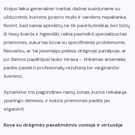
Atėjus laikui generalinei tvarkai, dažnai susiduriame su
užduotimis, kurioms įprasto muilo ir vandens nepakanka.
Norint, kad namai spindėtų ne tik paviršutiniškai, bet būtų
iš tiesų švarūs ir higieniški, reikia pasitelkti specializuotas
priemones, sukurtas kovai su specifinėmis problemomis.
Nesvarbu, ar tai įsisenėjęs pelėsis drėgnoje patalpoje, ar
po žiemos papilkėjusi lauko terasa – tinkamas arsenalas
padės pasiekti profesionalų rezultatą be varginančio
šveitimo.
Aptarkime tris pagrindines namų zonas, kurios reikalauja
ypatingo dėmesio, ir kokios priemonės padės jas
atgaivinti.
Kova su drėgmės pasekmėmis vonioje ir virtuvėje