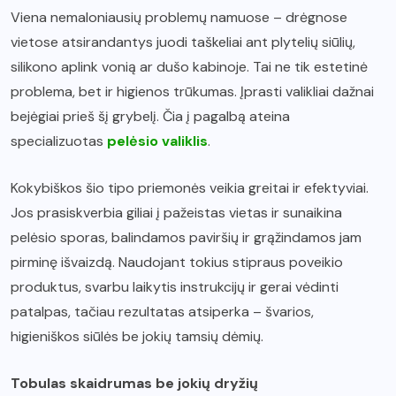
Viena nemaloniausių problemų namuose – drėgnose
vietose atsirandantys juodi taškeliai ant plytelių siūlių,
silikono aplink vonią ar dušo kabinoje. Tai ne tik estetinė
problema, bet ir higienos trūkumas. Įprasti valikliai dažnai
bejėgiai prieš šį grybelį. Čia į pagalbą ateina
specializuotas
pelėsio valiklis
.
Kokybiškos šio tipo priemonės veikia greitai ir efektyviai.
Jos prasiskverbia giliai į pažeistas vietas ir sunaikina
pelėsio sporas, balindamos paviršių ir grąžindamos jam
pirminę išvaizdą. Naudojant tokius stipraus poveikio
produktus, svarbu laikytis instrukcijų ir gerai vėdinti
patalpas, tačiau rezultatas atsiperka – švarios,
higieniškos siūlės be jokių tamsių dėmių.
Tobulas skaidrumas be jokių dryžių