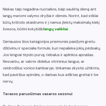
Niekas taip negadina nuotaikos, kaip saulėtą dieną ant
langų matomi valymo dryžiai ir dėmės. Norint, kad stiklai
būtų krištolo skaidrumo ir į namus įleistų maksimalų kiekį
šviesos, būtini kokybiški
langų valikliai
.
Geriausios šios kategorijos priemonės pasižymi greitu
džiūvimu ir specialia formule, kuri nepalieka jokių pėdsakų.
Jos lengvai tirpdo purvą, riebalus ir aplinkos apnašas.
Nesvarbu, ar valote didelius vitrininius langus, ar
veidrodžius vonios kambaryje, tinkamas skystis užtikrins,
kad paviršius spindės, o darbas bus atliktas greitai ir be
nervų.
Terasos paruošimas vasaros sezonui