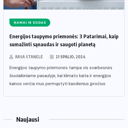
NAMAI IR SODAS
Energijos taupymo priemonės: 3 Patarimai, kaip
sumažinti sąnaudas ir saugoti planetą
RASA STANELĖ
21 SPALIO, 2024
Energijos taupymo priemonės tampa vis svarbesnės
šiuolaikiniame pasaulyje, kai klimato kaita ir energijos
kainos verčia mus permąstyti kasdienius įpročius
Naujausi