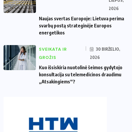
LIEPOS,
2026
Naujas svertas Europoje: Lietuva perima
svarbų postą strateginėje Europos
energetikos
SVEIKATA IR
30 BIRŽELIO,
GROŽIS
2026
Kuo išsiskiria nuotolinė šeimos gydytojo
konsultacija su telemedicinos draudimu
„Atsakingiems“?