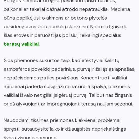
Po ilgos žiemos ir drėgno pavasario lauko terasos,
balkonai ar takeliai dažnai atrodo nepatraukliai. Mediena
būna papilkėjusi, o akmens ar betono plytelės
pasidengusios žaliu dumblių sluoksniu. Norint atgaivinti
šias erdves ir paruošti jas poilsiui, reikalingi specialūs
terasų valikliai
.
Šios priemonės sukurtos taip, kad efektyviai šalintų
atmosferos poveikio padarinius, purvą ir žaliąsias apnašas,
nepažeisdamos paties paviršiaus. Koncentruoti valikliai
medienai padeda susigrąžinti natūralią spalvą, o akmens
valikliai išvalo net giliai įsigėrusį purvą. Tai būtinas žingsnis
prieš alyvuojant ar impregnuojant terasą naujam sezonui.
Naudodami tikslines priemones kiekvienai problemai
spręsti, sutaupysite laiko ir džiaugsitės nepriekaištinga
švara visuose namuose.