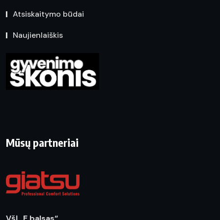
Atsiskaitymo būdai
Naujienlaiškis
Mūsų partneriai
VšĮ „E balsas“