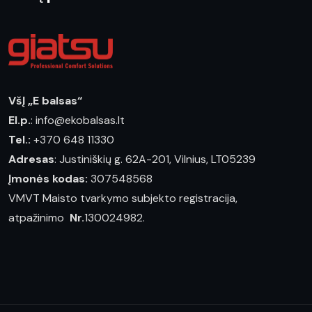
VšĮ „E balsas“
El.p.
: info@ekobalsas.lt
Tel.:
+370 648 11330
Adresas
: Justiniškių g. 62A-201, Vilnius, LT05239
Įmonės kodas:
307548568
VMVT Maisto tvarkymo subjekto registracija,
atpažinimo
Nr.
130024982.