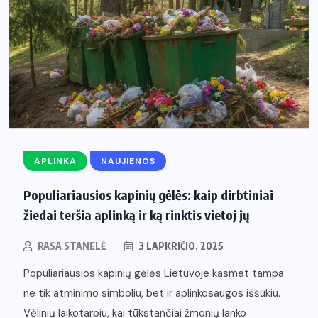
APLINKA
NAUJIENOS
Populiariausios kapinių gėlės: kaip dirbtiniai
žiedai teršia aplinką ir ką rinktis vietoj jų
RASA STANELĖ
3 LAPKRIČIO, 2025
Populiariausios kapinių gėlės Lietuvoje kasmet tampa
ne tik atminimo simboliu, bet ir aplinkosaugos iššūkiu.
Vėlinių laikotarpiu, kai tūkstančiai žmonių lanko