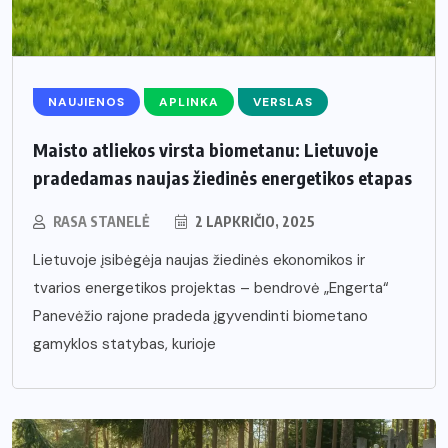
NAUJIENOS
APLINKA
VERSLAS
Maisto atliekos virsta biometanu: Lietuvoje
pradedamas naujas žiedinės energetikos etapas
RASA STANELĖ
2 LAPKRIČIO, 2025
Lietuvoje įsibėgėja naujas žiedinės ekonomikos ir
tvarios energetikos projektas – bendrovė „Engerta“
Panevėžio rajone pradeda įgyvendinti biometano
gamyklos statybas, kurioje