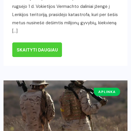
rugsėjo 1 d. Vokietijos Vermachto daliniai įžengė į
Lenkijos teritoriją, prasidėjo katastrofa, kuri per šešis
metus nusinešė dešimtis milijonų gyvybių, kiekvieną
[…]
SKAITYTI DAUGIAU
APLINKA