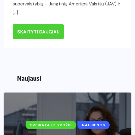
supervalstybių – Jungtinių Amerikos Valstijų (JAV) ir
[…]
SKAITYTI DAUGIAU
Naujausi
SVEIKATA IR GROŽIS
NAUJIENOS