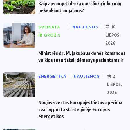
Kaip apsaugoti daržą nuo šliužų ir kurmių
nekenkiant augalams?
SVEIKATA
NAUJIENOS
10
IR GROŽIS
LIEPOS,
2026
Ministrės dr. M. Jakubauskienės komandos
veiklos rezultatai: dėmesys pacientams ir
ENERGETIKA
NAUJIENOS
2
LIEPOS,
2026
Naujas svertas Europoje: Lietuva perima
svarbų postą strateginėje Europos
energetikos