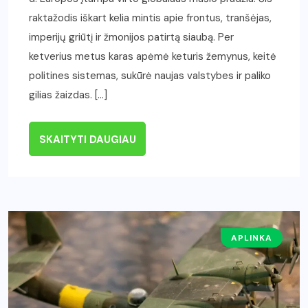
raktažodis iškart kelia mintis apie frontus, tranšėjas,
imperijų griūtį ir žmonijos patirtą siaubą. Per
ketverius metus karas apėmė keturis žemynus, keitė
politines sistemas, sukūrė naujas valstybes ir paliko
gilias žaizdas. […]
SKAITYTI DAUGIAU
APLINKA