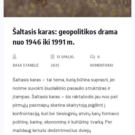
Šaltasis karas: geopolitikos drama
nuo 1946 iki 1991 m.
13 SPALIO,
0
RASA STANELĖ
2025
KOMENTARAI
Šaltasis karas – tai tema, kurią būtina suprasti, jei
norime suvokti šiuolaikinio pasaulio struktūras ir
įtampas. Šaltasis karas – šis raktažodis jau nuo pat
pirmųjų pastraipų skatina skaitytoją įsigilinti į
konfrontaciją, kuri be tiesioginių atvirų karų formavo
politinę, karinę, ekonominę ir kultūrinę tvarką. Per
maždaug keturis dešimtmečius dviejų