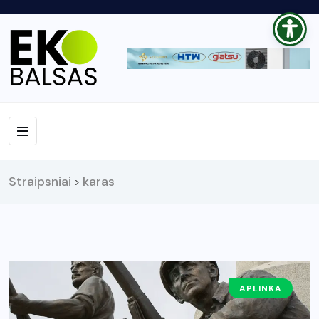
Straipsniai
karas
>
APLINKA