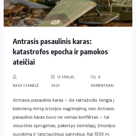
Antrasis pasaulinis karas:
katastrofos epocha ir pamokos
ateičiai
13 SPALIO,
0
RASA STANELĖ
2025
KOMENTARAI
Antrasis pasaulinis karas – šis raktažodis žengia į
kiekvieną rimtą istorijos nagrinėjimą, nes Antrasis
pasaulinis karas buvo ne vienas konfliktas – tai
visuotinis sprogimas, pakeitęs žemėlapį, žmonijos
suvokimą ir tarptautinius santykius. Kai 1939 m.