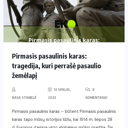
Pirmasis pasaulinis karas:
tragedija, kuri perrašė pasaulio
žemėlapį
13 SPALIO,
0
RASA STANELĖ
2025
KOMENTARAI
Pirmasis pasaulinis karas – būtent Pirmasis pasaulinis
karas tapo mūsų istorijos lūžiu, kai 1914 m. liepos 28
d. Europos įtampa virto globalaus mūšio pradžia. Šis