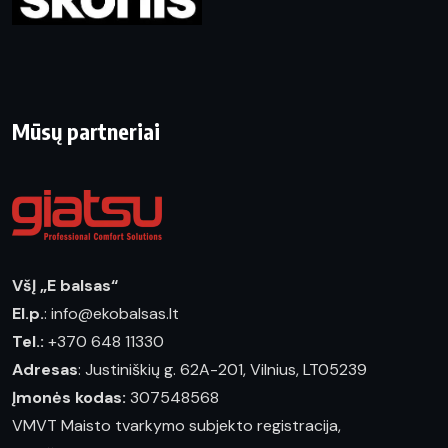
Mūsų partneriai
VšĮ „E balsas“
El.p.
: info@ekobalsas.lt
Tel.:
+370 648 11330
Adresas
: Justiniškių g. 62A-201, Vilnius, LT05239
Įmonės kodas:
307548568
VMVT Maisto tvarkymo subjekto registracija,