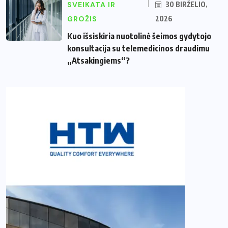
SVEIKATA IR
30 BIRŽELIO,
GROŽIS
2026
Kuo išsiskiria nuotolinė šeimos gydytojo
konsultacija su telemedicinos draudimu
„Atsakingiems“?