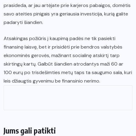
prasideda, ar jau artėjate prie karjeros pabaigos, domėtis
savo ateities pinigais yra geriausia investicija, kurią galite
padaryti šiandien.
Atsakingas požiūris į kaupimą padės ne tik pasiekti
finansinę laisvę, bet ir prisidėti prie bendros valstybės
ekonominės gerovės, mažinant socialinę atskirtį tarp
skirtingų kartų. Galbūt šiandien atrodantys maži 60 ar
100 eurų po trisdešimties metų taps ta saugumo sala, kuri
leis džiaugtis gyvenimu be finansinio nerimo.
Jums gali patikti