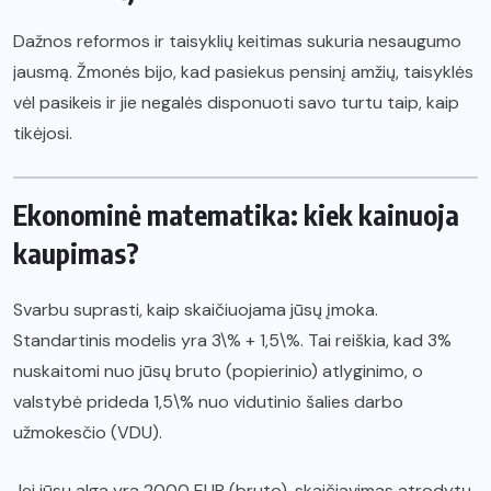
Dažnos reformos ir taisyklių keitimas sukuria nesaugumo
jausmą. Žmonės bijo, kad pasiekus pensinį amžių, taisyklės
vėl pasikeis ir jie negalės disponuoti savo turtu taip, kaip
tikėjosi.
Ekonominė matematika: kiek kainuoja
kaupimas?
Svarbu suprasti, kaip skaičiuojama jūsų įmoka.
Standartinis modelis yra 3\% + 1,5\%. Tai reiškia, kad 3%
nuskaitomi nuo jūsų bruto (popierinio) atlyginimo, o
valstybė prideda 1,5\% nuo vidutinio šalies darbo
užmokesčio (VDU).
Jei jūsų alga yra 2000 EUR (bruto), skaičiavimas atrodytų