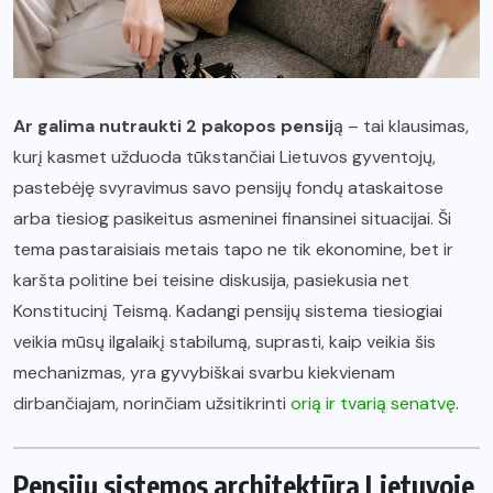
Ar galima nutraukti 2 pakopos pensij
ą – tai klausimas,
kurį kasmet užduoda tūkstančiai Lietuvos gyventojų,
pastebėję svyravimus savo pensijų fondų ataskaitose
arba tiesiog pasikeitus asmeninei finansinei situacijai. Ši
tema pastaraisiais metais tapo ne tik ekonomine, bet ir
karšta politine bei teisine diskusija, pasiekusia net
Konstitucinį Teismą. Kadangi pensijų sistema tiesiogiai
veikia mūsų ilgalaikį stabilumą, suprasti, kaip veikia šis
mechanizmas, yra gyvybiškai svarbu kiekvienam
dirbančiajam, norinčiam užsitikrinti
orią ir tvarią senatvę
.
Pensijų sistemos architektūra Lietuvoje