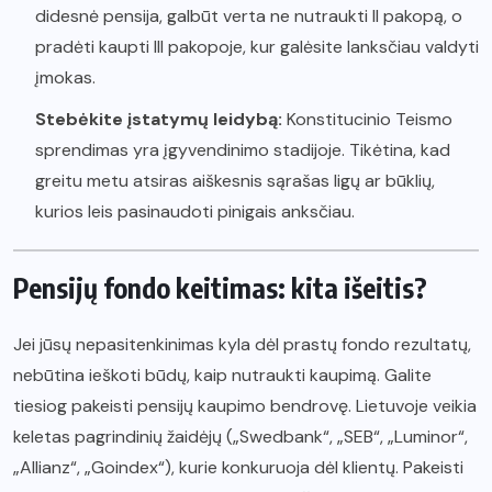
didesnė pensija, galbūt verta ne nutraukti II pakopą, o
pradėti kaupti III pakopoje, kur galėsite lanksčiau valdyti
įmokas.
Stebėkite įstatymų leidybą:
Konstitucinio Teismo
sprendimas yra įgyvendinimo stadijoje. Tikėtina, kad
greitu metu atsiras aiškesnis sąrašas ligų ar būklių,
kurios leis pasinaudoti pinigais anksčiau.
Pensijų fondo keitimas: kita išeitis?
Jei jūsų nepasitenkinimas kyla dėl prastų fondo rezultatų,
nebūtina ieškoti būdų, kaip nutraukti kaupimą. Galite
tiesiog pakeisti pensijų kaupimo bendrovę. Lietuvoje veikia
keletas pagrindinių žaidėjų („Swedbank“, „SEB“, „Luminor“,
„Allianz“, „Goindex“), kurie konkuruoja dėl klientų. Pakeisti