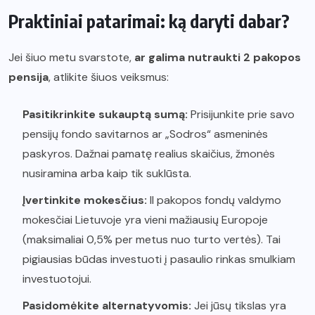
Praktiniai patarimai: ką daryti dabar?
Jei šiuo metu svarstote,
ar galima nutraukti 2 pakopos
pensija
, atlikite šiuos veiksmus:
Pasitikrinkite sukauptą sumą:
Prisijunkite prie savo
pensijų fondo savitarnos ar „Sodros“ asmeninės
paskyros. Dažnai pamatę realius skaičius, žmonės
nusiramina arba kaip tik suklūsta.
Įvertinkite mokesčius:
II pakopos fondų valdymo
mokesčiai Lietuvoje yra vieni mažiausių Europoje
(maksimaliai 0,5% per metus nuo turto vertės). Tai
pigiausias būdas investuoti į pasaulio rinkas smulkiam
investuotojui.
Pasidomėkite alternatyvomis:
Jei jūsų tikslas yra