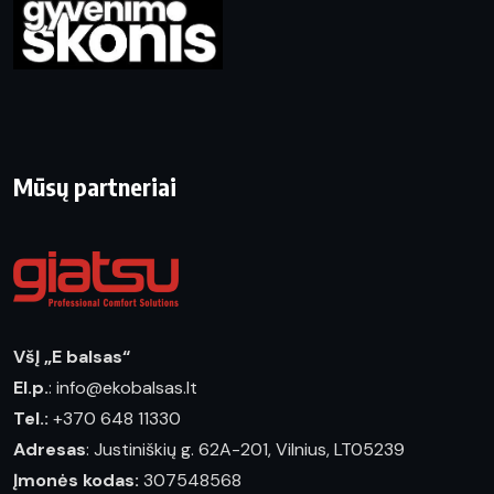
Mūsų partneriai
VšĮ „E balsas“
El.p.
: info@ekobalsas.lt
Tel.:
+370 648 11330
Adresas
: Justiniškių g. 62A-201, Vilnius, LT05239
Įmonės kodas:
307548568