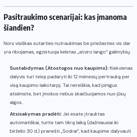
Pasitraukimo scenarijai: kas įmanoma
šiandien?
Nors visiškas sutarties nutraukimas be priežasties vis dar
yra ribojamas, egzistuoja keletas „atviro lango“ galimybių:
Sustabdymas (Atostogos nuo kaupimo):
Kiekvienas
dalyvis turi teisę padaryti iki 12 mėnesių pertrauką per
visą kaupimo laikotarpį. Tai nereiškia, kad pinigus
atsiimsite, bet įmokos nebus skaičiuojamos nuo jūsų
algos.
Atsisakymas pradėti:
Jei esate įtrauktas
automatiškai, turite tam tikrą laiką (dažniausiai iki
birželio 30 d.) pranešti „Sodrai“, kad kaupime dalyvauti