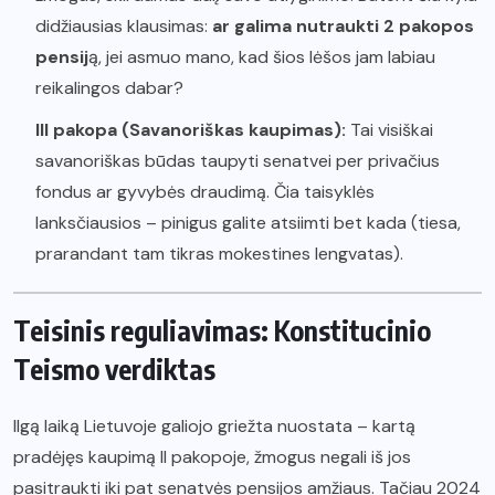
didžiausias klausimas:
ar galima nutraukti 2 pakopos
pensij
ą, jei asmuo mano, kad šios lėšos jam labiau
reikalingos dabar?
III pakopa (Savanoriškas kaupimas):
Tai visiškai
savanoriškas būdas taupyti senatvei per privačius
fondus ar gyvybės draudimą. Čia taisyklės
lanksčiausios – pinigus galite atsiimti bet kada (tiesa,
prarandant tam tikras mokestines lengvatas).
Teisinis reguliavimas: Konstitucinio
Teismo verdiktas
Ilgą laiką Lietuvoje galiojo griežta nuostata – kartą
pradėjęs kaupimą II pakopoje, žmogus negali iš jos
pasitraukti iki pat senatvės pensijos amžiaus. Tačiau 2024