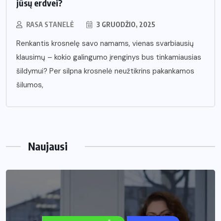
jūsų erdvei?
RASA STANELĖ
3 GRUODŽIO, 2025
Renkantis krosnelę savo namams, vienas svarbiausių
klausimų – kokio galingumo įrenginys bus tinkamiausias
šildymui? Per silpna krosnelė neužtikrins pakankamos
šilumos,
Naujausi