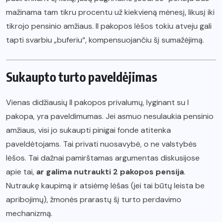
mažinama tam tikru procentu už kiekvieną mėnesį, likusį iki
tikrojo pensinio amžiaus. II pakopos lėšos tokiu atveju gali
tapti svarbiu „buferiu“, kompensuojančiu šį sumažėjimą.
Sukaupto turto paveldėjimas
Vienas didžiausių II pakopos privalumų, lyginant su I
pakopa, yra paveldimumas. Jei asmuo nesulaukia pensinio
amžiaus, visi jo sukaupti pinigai fonde atitenka
paveldėtojams. Tai privati nuosavybė, o ne valstybės
lėšos. Tai dažnai pamirštamas argumentas diskusijose
apie tai,
ar galima nutraukti 2 pakopos pensija
.
Nutraukę kaupimą ir atsiėmę lėšas (jei tai būtų leista be
apribojimų), žmonės prarastų šį turto perdavimo
mechanizmą.