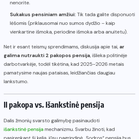
nenorite.
Sukakus pensiniam amžiui:
Tik tada galite disponuoti
lėšomis (priklausomai nuo sumos dydžio – kaip
vienkartine išmoka, periodine išmoka arba anuitetu).
Net ir esant teismų sprendimams, diskusija apie tai,
ar
galima nutraukti 2 pakopos pensija
, išlieka politinėje
darbotvarkėje, todėl tikėtina, kad 2025–2026 metais
pamatysime naujas pataisas, leidžiančias daugiau
lankstumo.
II pakopa vs. Išankstinė pensija
Dalis žmonių svarsto galimybę pasinaudoti
išankstinė pensija
mechanizmu. Svarbu žinoti, kad
pasirenkant šį kelią, jūsų pagrindinė „Sodros“ pensija bus