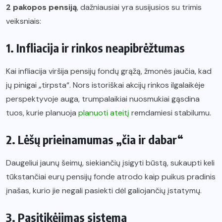
2 pakopos pensiją
, dažniausiai yra susijusios su trimis
veiksniais:
1. Infliacija ir rinkos neapibrėžtumas
Kai infliacija viršija pensijų fondų grąžą, žmonės jaučia, kad
jų pinigai „tirpsta“. Nors istoriškai akcijų rinkos ilgalaikėje
perspektyvoje auga, trumpalaikiai nuosmukiai gąsdina
tuos, kurie planuoja
planuoti ateitį
remdamiesi stabilumu.
2. Lėšų prieinamumas „čia ir dabar“
Daugeliui jaunų šeimų, siekiančių įsigyti būstą, sukaupti keli
tūkstančiai eurų pensijų fonde atrodo kaip puikus pradinis
įnašas, kurio jie negali pasiekti dėl galiojančių įstatymų.
3. Pasitikėjimas sistema