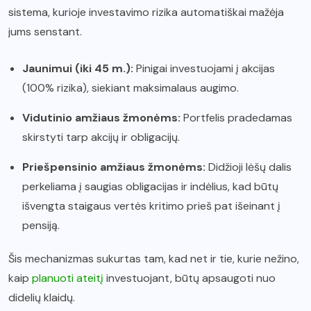
sistema, kurioje investavimo rizika automatiškai mažėja
jums senstant.
Jaunimui (iki 45 m.):
Pinigai investuojami į akcijas
(100% rizika), siekiant maksimalaus augimo.
Vidutinio amžiaus žmonėms:
Portfelis pradedamas
skirstyti tarp akcijų ir obligacijų.
Priešpensinio amžiaus žmonėms:
Didžioji lėšų dalis
perkeliama į saugias obligacijas ir indėlius, kad būtų
išvengta staigaus vertės kritimo prieš pat išeinant į
pensiją.
Šis mechanizmas sukurtas tam, kad net ir tie, kurie nežino,
kaip
planuoti ateitį
investuojant, būtų apsaugoti nuo
didelių klaidų.