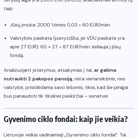
taip:
Jūsų įmoka: 2000 \times 0,03 = 60 EUR/mėn.
Valstybės paskata (pavyzdžiui, jei VDU paskata yra
apie 27 EUR): 60 + 27 = 87 EUR/mėn. keliauja į jūsų
fondą.
Analizuojant įstatymus, atsakymas į tai,
ar galima
nutraukti 2 pakopos pensiją
, nėra vienareikšmis, nes
valstybė, prisidėdama savo lėšomis, tikisi, kad šie pinigai
bus panaudoti tik tikslinei paskirčiai – senatvei.
Gyvenimo ciklo fondai: kaip jie veikia?
Lietuvoje veikia vadinamieji „Gyvenimo ciklo fondai“. Tai