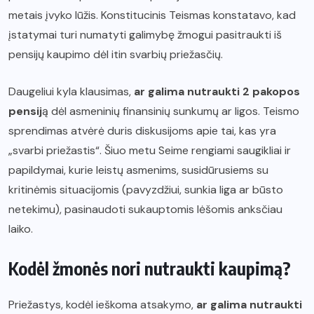
metais įvyko lūžis. Konstitucinis Teismas konstatavo, kad
įstatymai turi numatyti galimybę žmogui pasitraukti iš
pensijų kaupimo dėl itin svarbių priežasčių.
Daugeliui kyla klausimas,
ar galima nutraukti 2 pakopos
pensij
ą dėl asmeninių finansinių sunkumų ar ligos. Teismo
sprendimas atvėrė duris diskusijoms apie tai, kas yra
„svarbi priežastis“. Šiuo metu Seime rengiami saugikliai ir
papildymai, kurie leistų asmenims, susidūrusiems su
kritinėmis situacijomis (pavyzdžiui, sunkia liga ar būsto
netekimu), pasinaudoti sukauptomis lėšomis anksčiau
laiko.
Kodėl žmonės nori nutraukti kaupimą?
Priežastys, kodėl ieškoma atsakymo,
ar galima nutraukti