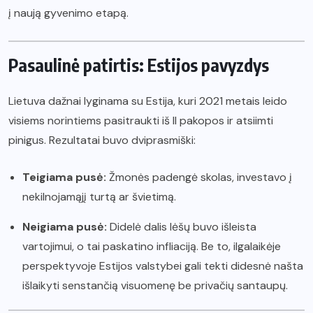
į naują gyvenimo etapą.
Pasaulinė patirtis: Estijos pavyzdys
Lietuva dažnai lyginama su Estija, kuri 2021 metais leido
visiems norintiems pasitraukti iš II pakopos ir atsiimti
pinigus. Rezultatai buvo dviprasmiški:
Teigiama pusė:
Žmonės padengė skolas, investavo į
nekilnojamąjį turtą ar švietimą.
Neigiama pusė:
Didelė dalis lėšų buvo išleista
vartojimui, o tai paskatino infliaciją. Be to, ilgalaikėje
perspektyvoje Estijos valstybei gali tekti didesnė našta
išlaikyti senstančią visuomenę be privačių santaupų.