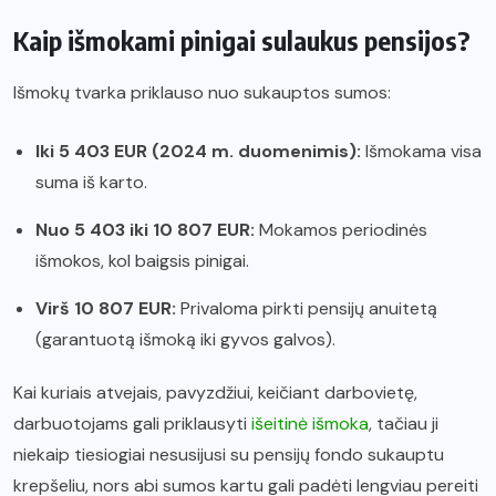
Kaip išmokami pinigai sulaukus pensijos?
Išmokų tvarka priklauso nuo sukauptos sumos:
Iki 5 403 EUR (2024 m. duomenimis):
Išmokama visa
suma iš karto.
Nuo 5 403 iki 10 807 EUR:
Mokamos periodinės
išmokos, kol baigsis pinigai.
Virš 10 807 EUR:
Privaloma pirkti pensijų anuitetą
(garantuotą išmoką iki gyvos galvos).
Kai kuriais atvejais, pavyzdžiui, keičiant darbovietę,
darbuotojams gali priklausyti
išeitinė išmoka
, tačiau ji
niekaip tiesiogiai nesusijusi su pensijų fondo sukauptu
krepšeliu, nors abi sumos kartu gali padėti lengviau pereiti