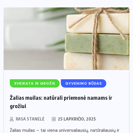
SVEIKATA IR GROŽIS
GYVENIMO BŪDAS
Žalias muilas: natūrali priemonė namams ir
grožiui
RASA STANELĖ
25 LAPKRIČIO, 2025
Žalias muilas – tai viena universaliausių, natūraliausių ir