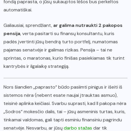
fondą paprasta, o jūsų sukauptos lėšos bus perkeltos
automatiškai.
Galiausiai, sprendžiant,
ar galima nutraukti 2 pakopos
pensija
, verta pasitarti su finansų konsultantu, kuris
padės įvertinti jūsų bendrą turto portfelį, numatomas
pajamas senatvėje ir galimas rizikas. Pensija – tai ne
sprintas, o maratonas, kurio finišas pasiekiamas tik turint
kantrybės ir ilgalaikę strategiją.
Nors šiandien „paprasto“ būdo pasiimti pinigus ir išeiti iš
sistemos nėra (nebent esate naujai įtrauktas asmuo),
teisinė aplinka keičiasi. Svarbu suprasti, kad II pakopa nėra
„Sodros“ mokesčio dalis, tai – jūsų asmeninis turtas, kuris,
tinkamai valdomas, gali tapti esminiu finansiniu pagrindu
senatvėje. Nesvarbu, ar jūsų
darbo stažas
dar tik